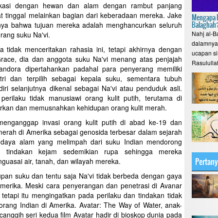
nikasi dengan hewan dan alam dengan rambut panjang
 tinggal melainkan bagian dari keberadaan mereka. Jake
Mengapa P
Balaghah
ya bahwa tujuan mereka adalah menghancurkan seluruh
Nahj al-B
ang suku Na'vi.
dalamnya 
a tidak menceritakan rahasia ini, tetapi akhirnya dengan
ucapan si
Grace, dia dan anggota suku Na'vi menang atas penjajah
Rasululla
andora dipertahankan padahal para penyerang memiliki
tri dan terpilih sebagai kepala suku, sementara tubuh
ri selanjutnya dikenal sebagai Na'vi atau penduduk asli.
erilaku tidak manusiawi orang kulit putih, terutama di
rkan dan memusnahkan kehidupan orang kulit merah.
menganggap invasi orang kulit putih di abad ke-19 dan
merah di Amerika sebagai genosida terbesar dalam sejarah
daya alam yang melimpah dari suku Indian mendorong
an tindakan kejam sedemikian rupa sehingga mereka
Pertan
uasai air, tanah, dan wilayah mereka.
dupan suku dan tentu saja Na'vi tidak berbeda dengan gaya
Amerika. Meski cara penyerangan dan penetrasi di Avanar
etapi itu mengingatkan pada perilaku dan tindakan tidak
 orang Indian di Amerika. Avatar: The Way of Water, anak-
anggih seri kedua film Avatar hadir di bioskop dunia pada