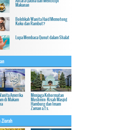
Antara Qadha dan Mencicipi
Makanan
Bolehkah Wanita Haid Memotong
Kuku dan Rambut?
Lupa Membaca Qunut dalam Shalat
an
Wanita Amerika
Menjaga Kehormatan
am di Makam
Muslimin: Kisah Masjid
ha
Hamburg dan Imam
Zaman a.f.s.
 Ziarah