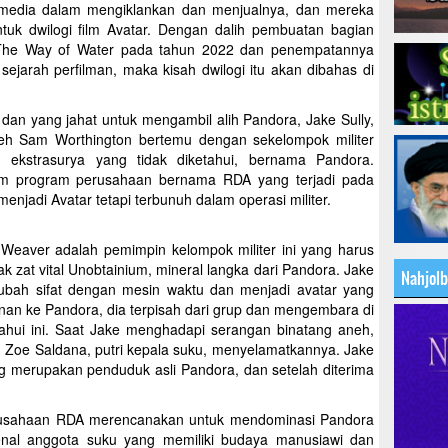
 media dalam mengiklankan dan menjualnya, dan mereka
k dwilogi film Avatar. Dengan dalih pembuatan bagian
: The Way of Water pada tahun 2022 dan penempatannya
 sejarah perfilman, maka kisah dwilogi itu akan dibahas di
 dan yang jahat untuk mengambil alih Pandora, Jake Sully,
oleh Sam Worthington bertemu dengan sekelompok militer
kstrasurya yang tidak diketahui, bernama Pandora.
am program perusahaan bernama RDA yang terjadi pada
njadi Avatar tetapi terbunuh dalam operasi militer.
 Weaver adalah pemimpin kelompok militer ini yang harus
zat vital Unobtainium, mineral langka dari Pandora. Jake
Nahjol
bah sifat dengan mesin waktu dan menjadi avatar yang
lanan ke Pandora, dia terpisah dari grup dan mengembara di
tahui ini. Saat Jake menghadapi serangan binatang aneh,
h Zoe Saldana, putri kepala suku, menyelamatkannya. Jake
ang merupakan penduduk asli Pandora, dan setelah diterima
erusahaan RDA merencanakan untuk mendominasi Pandora
nal anggota suku yang memiliki budaya manusiawi dan