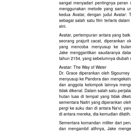
sangat menyadari pentingnya peran
menggunakan metode yang sama untu
kedua Avatar, dengan judul Avatar
sebagai salah satu film terlaris dalam
sini.
Avatar, pertempuran antara yang baik
seorang prajurit cacat, diperankan 
yang mencoba menyusup ke bulan e
Jake menggantikan saudaranya dal
tahun 2154, yang sebelumnya diubah me
Avatar: The Way of Water
Dr. Grace diperankan oleh Sigourney
menyusup ke Pandora dan mengekstrak 
dan anggota kelompok lainnya mengu
tidak dikenal. Dalam salah satu perja
hutan luas di tempat yang tidak dike
sementara Naitri yang diperankan ole
pergi ke suku dan di antara Na'vi, y
di antara mereka, dia kemudian dilatih.
Sementara komandan militer dari p
dan mengambil alihnya, Jake menge