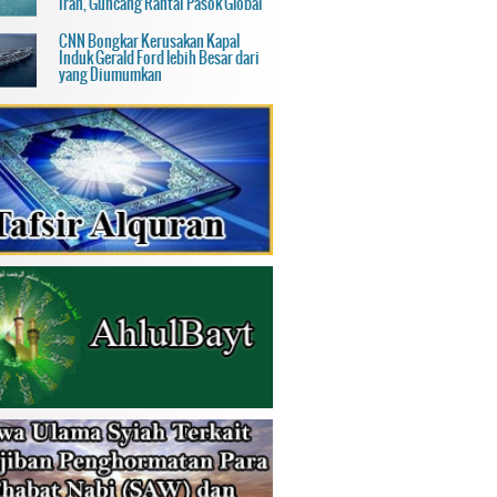
Iran, Guncang Rantai Pasok Global
CNN Bongkar Kerusakan Kapal
Induk Gerald Ford lebih Besar dari
yang Diumumkan