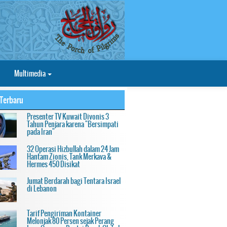
Multimedia
Terbaru
Presenter TV Kuwait Divonis 3
Tahun Penjara karena "Bersimpati
pada Iran"
32 Operasi Hizbullah dalam 24 Jam
Hantam Zionis, Tank Merkava &
Hermes 450 Disikat
Jumat Berdarah bagi Tentara Israel
di Lebanon
Tarif Pengiriman Kontainer
Melonjak 80 Persen sejak Perang