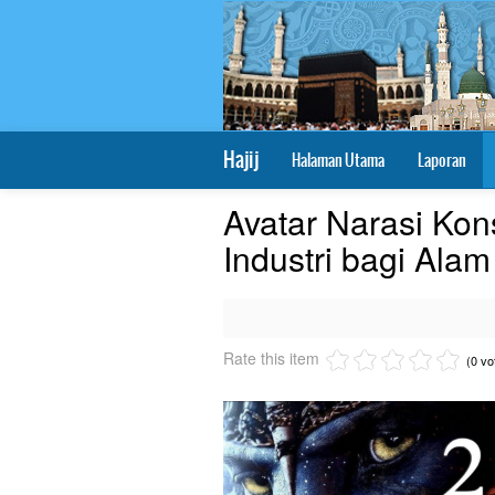
Hajij
Halaman Utama
Laporan
Avatar Narasi Kon
Industri bagi Alam
Rate this item
(0 vo