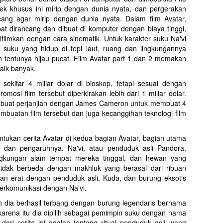
fek khusus ini mirip dengan dunia nyata, dan pergerakan
cang agar mirip dengan dunia nyata. Dalam film Avatar,
t dirancang dan dibuat di komputer dengan biaya tinggi,
difilmkan dengan cara sinematik. Untuk karakter suku Na'vi
api suku yang hidup di tepi laut, ruang dan lingkungannya
 tentunya hijau pucat. Film Avatar part 1 dan 2 memakan
aik banyak.
l sekitar 4 miliar dolar di bioskop, tetapi sesuai dengan
mosi film tersebut diperkirakan lebih dari 1 miliar dolar.
buat perjanjian dengan James Cameron untuk membuat 4
mbuatan film tersebut dan juga kecanggihan teknologi film
tukan cerita Avatar di kedua bagian Avatar, bagian utama
 dan pengaruhnya. Na'vi, atau penduduk asli Pandora,
ngkungan alam tempat mereka tinggal, dan hewan yang
 tidak berbeda dengan makhluk yang berasal dari ribuan
an erat dengan penduduk asli. Kuda, dan burung eksotis
erkomunikasi dengan Na’vi.
ah dia berhasil terbang dengan burung legendaris bernama
 karena itu dia dipilih sebagai pemimpin suku dengan nama
dari cerita ini adalah tentang ritual penduduk asli, yang