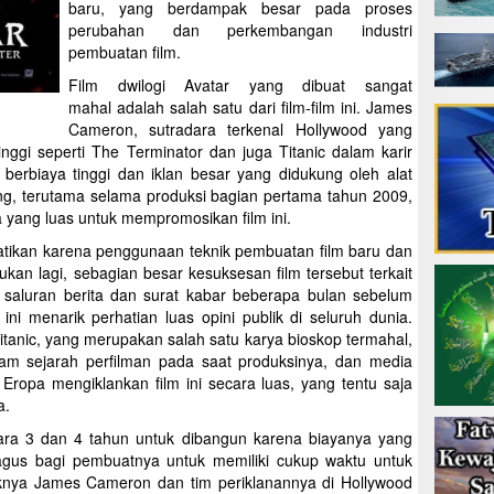
baru, yang berdampak besar pada proses
perubahan dan perkembangan industri
pembuatan film.
Film dwilogi Avatar yang dibuat sangat
mahal adalah salah satu dari film-film ini. James
Cameron, sutradara terkenal Hollywood yang
inggi seperti The Terminator dan juga Titanic dalam karir
r berbiaya tinggi dan iklan besar yang didukung oleh alat
g, terutama selama produksi bagian pertama tahun 2009,
 yang luas untuk mempromosikan film ini.
hatikan karena penggunaan teknik pembuatan film baru dan
kan lagi, sebagian besar kesuksesan film tersebut terkait
 saluran berita dan surat kabar beberapa bulan sebelum
ni menarik perhatian luas opini publik di seluruh dunia.
anic, yang merupakan salah satu karya bioskop termahal,
alam sejarah perfilman pada saat produksinya, dan media
n Eropa mengiklankan film ini secara luas, yang tentu saja
a.
ara 3 dan 4 tahun untuk dibangun karena biayanya yang
bagus bagi pembuatnya untuk memiliki cukup waktu untuk
nya James Cameron dan tim periklanannya di Hollywood