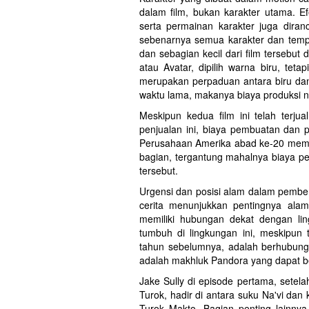
dalam film, bukan karakter utama. E
serta permainan karakter juga diran
sebenarnya semua karakter dan tempa
dan sebagian kecil dari film tersebut 
atau Avatar, dipilih warna biru, tet
merupakan perpaduan antara biru dan
waktu lama, makanya biaya produksi n
Meskipun kedua film ini telah terjua
penjualan ini, biaya pembuatan dan pro
Perusahaan Amerika abad ke-20 mem
bagian, tergantung mahalnya biaya pe
tersebut.
Urgensi dan posisi alam dalam pemben
cerita menunjukkan pentingnya alam
memiliki hubungan dekat dengan li
tumbuh di lingkungan ini, meskipun
tahun sebelumnya, adalah berhubung
adalah makhluk Pandora yang dapat b
Jake Sully di episode pertama, setel
Turok, hadir di antara suku Na'vi dan
Turok Makto. Bagian penting lainnya 