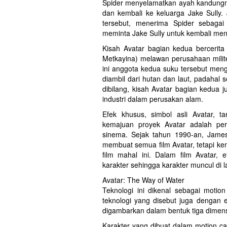
Spider menyelamatkan ayah kandungnya
dan kembali ke keluarga Jake Sully. 
tersebut, menerima Spider sebagai
meminta Jake Sully untuk kembali men
Kisah Avatar bagian kedua bercerita
Metkayina) melawan perusahaan mili
ini anggota kedua suku tersebut me
diambil dari hutan dan laut, padahal 
dibilang, kisah Avatar bagian kedua 
industri dalam perusakan alam.
Efek khusus, simbol asli Avatar, 
kemajuan proyek Avatar adalah pe
sinema. Sejak tahun 1990-an, Jame
membuat semua film Avatar, tetapi ke
film mahal ini. Dalam film Avatar,
karakter sehingga karakter muncul di l
Avatar: The Way of Water
Teknologi ini dikenal sebagai motion
teknologi yang disebut juga dengan e
digambarkan dalam bentuk tiga dimensi
Karakter yang dibuat dalam motion c