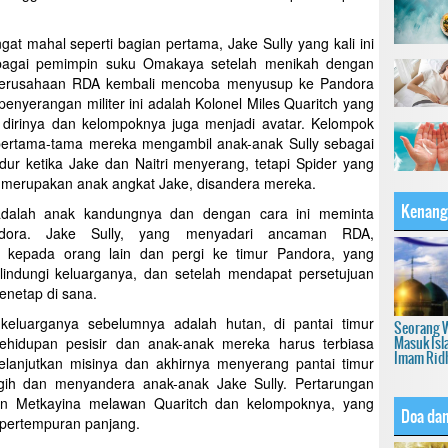
gat mahal seperti bagian pertama, Jake Sully yang kali ini
sebagai pemimpin suku Omakaya setelah menikah dengan
. Perusahaan RDA kembali mencoba menyusup ke Pandora
penyerangan militer ini adalah Kolonel Miles Quaritch yang
 dirinya dan kelompoknya juga menjadi avatar. Kelompok
ertama-tama mereka mengambil anak-anak Sully sebagai
ur ketika Jake dan Naitri menyerang, tetapi Spider yang
 merupakan anak angkat Jake, disandera mereka.
Kenang
adalah anak kandungnya dan dengan cara ini meminta
dora. Jake Sully, yang menyadari ancaman RDA,
kepada orang lain dan pergi ke timur Pandora, yang
lindungi keluarganya, dan setelah mendapat persetujuan
enetap di sana.
 keluarganya sebelumnya adalah hutan, di pantai timur
Seorang 
Masuk Isl
hidupan pesisir dan anak-anak mereka harus terbiasa
Imam Rid
elanjutkan misinya dan akhirnya menyerang pantai timur
ih dan menyandera anak-anak Jake Sully. Pertarungan
 dan Metkayina melawan Quaritch dan kelompoknya, yang
Doa dan
 pertempuran panjang.