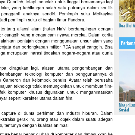
 Quaritch, tetapi menolak untuk tinggal bersamanya lagi
Jake, yang kehilangan salah satu putranya dalam konflik
 pengganti anaknya sendiri. Pemimpin suku Metkayina
jadi pemimpin suku di bagian timur Pandora.
Doa Ulul 
 tentang aliansi alam (hutan Na'vi berdampingan dengan
ter canggih yang mengancam nyawa mereka. Dalam cerita
ngalahkan penjajah dengan menggunakan unsur alam yang
Perkena
senjata dan perlengkapan militer RDA sangat canggih. Bisa
juga merupakan narasi tindakan negara-negara atau dunia
tanpa diragukan lagi, alasan utama pengembangan dan
rkembangan teknologi komputer dan penggunaannya di
s Cameron dan kelompok penulis Avatar telah berusaha
majuan teknologi tidak memungkinkan untuk membuat film-
 efek komputer khusus digunakan untuk menganimasikan
ayar seperti karakter utama dalam film.
Masjid Ja
Sosial
 capture di dunia perfilman dan industri hiburan. Dalam
kstraksi gerak ini, orang atau objek dalam suatu adegan
, tentunya dengan kualitas animasi.
apture benar-benar diubah di komputer dan dimasukkan ke