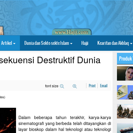
Artikel
Dunia dan Sekte-sekte Islam
Hajji
Kearifan dan Akhlaq
sekuensi Destruktif Dunia
Produk 
font size
Print
Email
tes)
Dalam beberapa tahun terakhir, karya-karya
sinematografi yang berbeda telah ditayangkan di
layar bioskop dalam hal teknologi atau teknologi