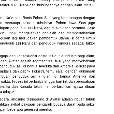
akter suku Na'vi dan hubungannya dengan alam melalui
suku Na'vi saat Benih Pohon Suci yang beterbangan dengan
ion menutupi seluruh tubuhnya. Pohon Iowa Suci juga
pan penduduk asli Na'vi, dan di akhir seri pertama, Jake
 suci untuk mengalahkan penjajah dan mempertahankan
agukan lagi merupakan pembentuk utama isi cerita untuk
enduduk asli Na'vi dan penduduk Pandora sebagai faktor
gaja dari konsekuensi destruktif dunia industri bagi alam,
 dari Avatar adalah representasi fiksi yang menyebabkan
penduduk asli di benua Amerika dan Amerika Serikat pada
pitalis dan pabrik industri, tentu saja, dengan dukungan
ribuan penduduk asli (Indian) di benua Amerika dan
ktu. Proses ini berlanjut hingga hari ini, dan perusahaan
Amerika dan Kanada telah mempertaruhkan nyawa ribuan
a minyak.
 secara langsung disinggung di Avatar adalah ribuan tahun
ahkan akibat paksaan pengaruh budaya Barat pada suku-
upan beberapa generasi mereka.