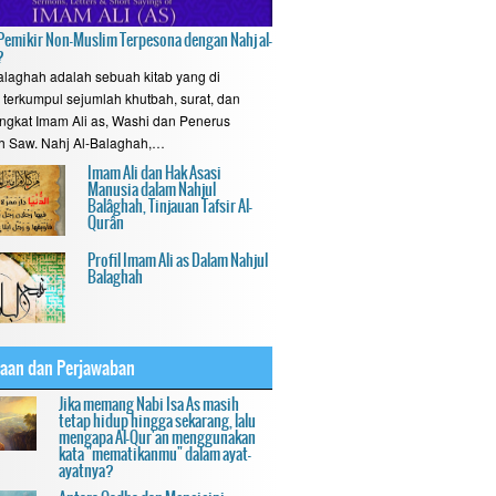
emikir Non-Muslim Terpesona dengan Nahj al-
?
alaghah adalah sebuah kitab yang di
terkumpul sejumlah khutbah, surat, dan
ngkat Imam Ali as, Washi dan Penerus
h Saw. Nahj Al-Balaghah,…
Imam Ali dan Hak Asasi
Manusia dalam Nahjul
Balâghah, Tinjauan Tafsir Al-
Qurân
Profil Imam Ali as Dalam Nahjul
Balaghah
yaan dan Perjawaban
Jika memang Nabi Isa As masih
tetap hidup hingga sekarang, lalu
mengapa Al-Qur'an menggunakan
kata "mematikanmu" dalam ayat-
ayatnya?