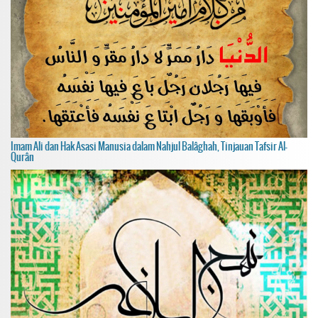
Imam Ali dan Hak Asasi Manusia dalam Nahjul Balâghah, Tinjauan Tafsir Al-
Qurân