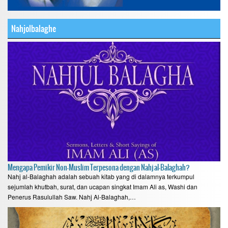
Nahjolbalaghe
Mengapa Pemikir Non-Muslim Terpesona dengan Nahj al-Balaghah?
Nahj al-Balaghah adalah sebuah kitab yang di dalamnya terkumpul
sejumlah khutbah, surat, dan ucapan singkat Imam Ali as, Washi dan
Penerus Rasulullah Saw. Nahj Al-Balaghah,…