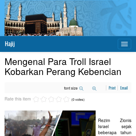
Hajij
Toggl
naviga
Mengenal Para Troll Israel
Kobarkan Perang Kebencian
font size
Print
Email
Rate this item
(0 votes)
Rezim Zionis
Israel sejak
beberapa tahun