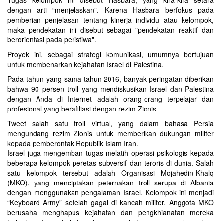
Tugas kelompok ini disebut Hasbara, yang kira-kira setara
dengan arti “menjelaskan”. Karena Hasbara berfokus pada
pemberian penjelasan tentang kinerja individu atau kelompok,
maka pendekatan ini disebut sebagai "pendekatan reaktif dan
berorientasi pada peristiwa".
Proyek ini, sebagai strategi komunikasi, umumnya bertujuan
untuk membenarkan kejahatan Israel di Palestina.
Pada tahun yang sama tahun 2016, banyak peringatan diberikan
bahwa 90 persen troll yang mendiskusikan Israel dan Palestina
dengan Anda di Internet adalah orang-orang terpelajar dan
profesional yang berafiliasi dengan rezim Zionis.
Tweet salah satu troll virtual, yang dalam bahasa Persia
mengundang rezim Zionis untuk memberikan dukungan militer
kepada pemberontak Republik Islam Iran.
Israel juga mengemban tugas melatih operasi psikologis kepada
beberapa kelompok peretas subversif dan teroris di dunia. Salah
satu kelompok tersebut adalah Organisasi Mojahedin-Khalq
(MKO), yang menciptakan peternakan troll serupa di Albania
dengan menggunakan pengalaman Israel. Kelompok ini menjadi
“Keyboard Army” setelah gagal di kancah militer. Anggota MKO
berusaha menghapus kejahatan dan pengkhianatan mereka