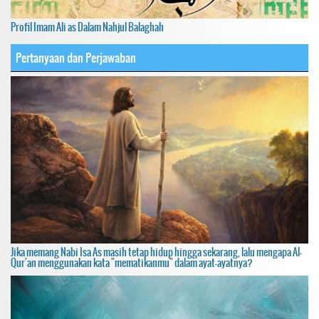
Profil Imam Ali as Dalam Nahjul Balaghah
Pertanyaan dan Perjawaban
Jika memang Nabi Isa As masih tetap hidup hingga sekarang, lalu mengapa Al-
Qur'an menggunakan kata "mematikanmu" dalam ayat-ayatnya?