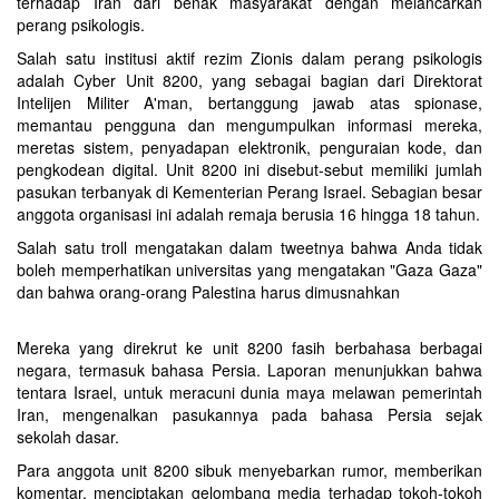
terhadap Iran dari benak masyarakat dengan melancarkan
perang psikologis.
Salah satu institusi aktif rezim Zionis dalam perang psikologis
adalah Cyber ​​​​Unit 8200, yang sebagai bagian dari Direktorat
Intelijen Militer A'man, bertanggung jawab atas spionase,
memantau pengguna dan mengumpulkan informasi mereka,
meretas sistem, penyadapan elektronik, penguraian kode, dan
pengkodean digital. Unit 8200 ini disebut-sebut memiliki jumlah
pasukan terbanyak di Kementerian Perang Israel. Sebagian besar
anggota organisasi ini adalah remaja berusia 16 hingga 18 tahun.
Salah satu troll mengatakan dalam tweetnya bahwa Anda tidak
boleh memperhatikan universitas yang mengatakan "Gaza Gaza"
dan bahwa orang-orang Palestina harus dimusnahkan
Mereka yang direkrut ke unit 8200 fasih berbahasa berbagai
negara, termasuk bahasa Persia. Laporan menunjukkan bahwa
tentara Israel, untuk meracuni dunia maya melawan pemerintah
Iran, mengenalkan pasukannya pada bahasa Persia sejak
sekolah dasar.
Para anggota unit 8200 sibuk menyebarkan rumor, memberikan
komentar, menciptakan gelombang media terhadap tokoh-tokoh