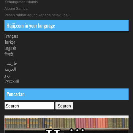
Kebangunan islamis
Album Gambar
Pesan rahbar agung kepada pelaku hajii
Hajij.com in your language
Français
Türkçe
English
हिनदी
فارسی
العربیة
اردو
Русский
Pencarian