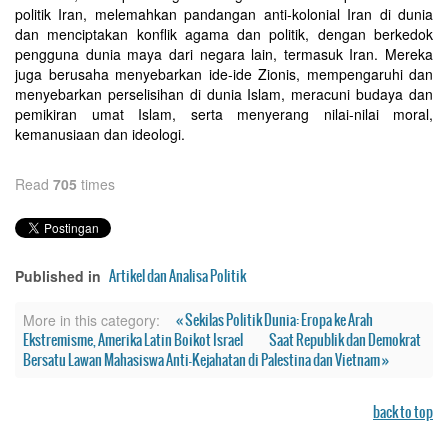
politik Iran, melemahkan pandangan anti-kolonial Iran di dunia
dan menciptakan konflik agama dan politik, dengan berkedok
pengguna dunia maya dari negara lain, termasuk Iran. Mereka
juga berusaha menyebarkan ide-ide Zionis, mempengaruhi dan
menyebarkan perselisihan di dunia Islam, meracuni budaya dan
pemikiran umat Islam, serta menyerang nilai-nilai moral,
kemanusiaan dan ideologi.
Read
705
times
Artikel dan Analisa Politik
Published in
« Sekilas Politik Dunia: Eropa ke Arah
More in this category:
Ekstremisme, Amerika Latin Boikot Israel
Saat Republik dan Demokrat
Bersatu Lawan Mahasiswa Anti-Kejahatan di Palestina dan Vietnam »
back to top