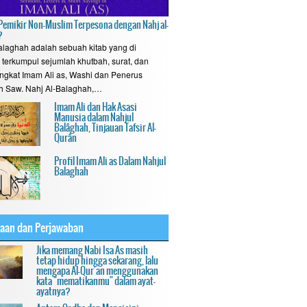
emikir Non-Muslim Terpesona dengan Nahj al-
?
alaghah adalah sebuah kitab yang di
terkumpul sejumlah khutbah, surat, dan
ngkat Imam Ali as, Washi dan Penerus
h Saw. Nahj Al-Balaghah,…
Imam Ali dan Hak Asasi
Manusia dalam Nahjul
Balâghah, Tinjauan Tafsir Al-
Qurân
Profil Imam Ali as Dalam Nahjul
Balaghah
yaan dan Perjawaban
Jika memang Nabi Isa As masih
tetap hidup hingga sekarang, lalu
mengapa Al-Qur'an menggunakan
kata "mematikanmu" dalam ayat-
ayatnya?