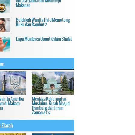
Antara Qadha dan Mencicipi
Makanan
Bolehkah Wanita Haid Memotong
Kuku dan Rambut?
Lupa Membaca Qunut dalam Shalat
an
Wanita Amerika
Menjaga Kehormatan
am di Makam
Muslimin: Kisah Masjid
ha
Hamburg dan Imam
Zaman a.f.s.
 Ziarah