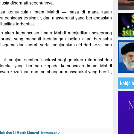
anusia dihormati sepenuhnya.
masa kemunculan Imam Mahdi — masa di mana kaum
a penindas tersingkir, dan masyarakat yang berlandaskan
itualitas terbentuk.
inan akan kemunculan Imam Mahdi menjadikan seseorang
Seorang yang menanti kedatangan beliau akan berusaha
lai agama dan moral, serta menjauhkan diri dari kezaliman
 ini menjadi sumber inspirasi bagi gerakan reformasi dan
 Mereka yang beriman kepada kemunculan Imam Mahdi
awan kezaliman dan membangun masyarakat yang bersih,
Nahjol
ahdi dan Al-Masih Muncul Bersamaan?