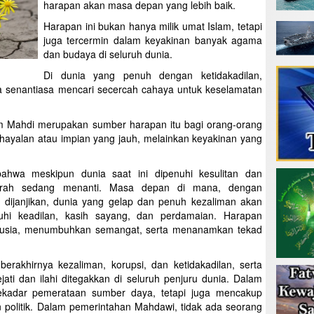
harapan akan masa depan yang lebih baik.
Harapan ini bukan hanya milik umat Islam, tetapi
juga tercermin dalam keyakinan banyak agama
dan budaya di seluruh dunia.
Di dunia yang penuh dengan ketidakadilan,
ia senantiasa mencari secercah cahaya untuk keselamatan
 Mahdi merupakan sumber harapan itu bagi orang-orang
hayalan atau impian yang jauh, melainkan keyakinan yang
bahwa meskipun dunia saat ini dipenuhi kesulitan dan
erah sedang menanti. Masa depan di mana, dengan
dijanjikan, dunia yang gelap dan penuh kezaliman akan
uhi keadilan, kasih sayang, dan perdamaian. Harapan
nusia, menumbuhkan semangat, serta menanamkan tekad
akhirnya kezaliman, korupsi, dan ketidakadilan, serta
ati dan ilahi ditegakkan di seluruh penjuru dunia. Dalam
ekadar pemerataan sumber daya, tetapi juga mencakup
dan politik. Dalam pemerintahan Mahdawi, tidak ada seorang