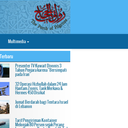
Multimedia
Terbaru
Presenter TV Kuwait Divonis 3
Tahun Penjara karena "Bersimpati
pada Iran"
32 Operasi Hizbullah dalam 24 Jam
Hantam Zionis, Tank Merkava &
Hermes 450 Disikat
Jumat Berdarah bagi Tentara Israel
di Lebanon
Tarif Pengiriman Kontainer
Melonjak 80 Persen sejak Perang