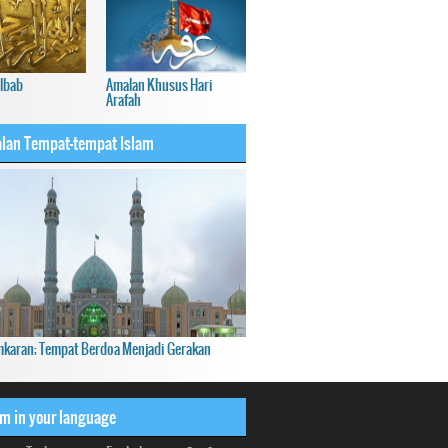
Albab
Amalan Khusus Hari
Arafah
lan Tempat-tempat Islam
mkaran; Tempat Berdoa Menjadi Gerakan
om in your language