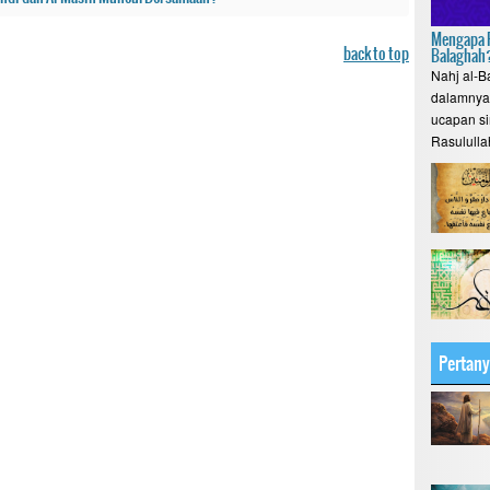
Mengapa P
back to top
Balaghah
Nahj al-B
dalamnya 
ucapan si
Rasululla
Pertan