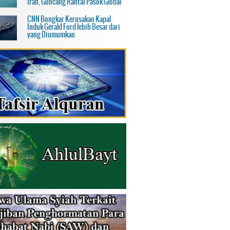
Iran, Guncang Rantai Pasok Global
CNN Bongkar Kerusakan Kapal
Induk Gerald Ford lebih Besar dari
yang Diumumkan