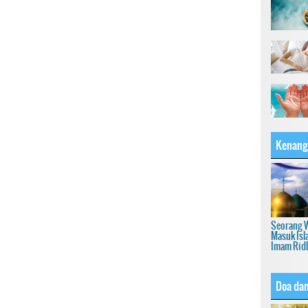
Kenang
Seorang 
Masuk Isl
Imam Rid
Doa dan