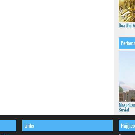
Doa Ulul 
Perkena
Masjid Ja
Sosial
Links
Hajij.c