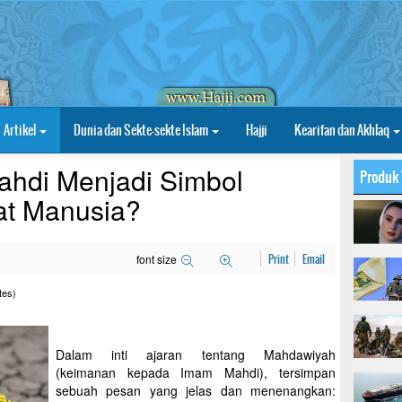
Artikel
Dunia dan Sekte-sekte Islam
Hajji
Kearifan dan Akhlaq
hdi Menjadi Simbol
Produk 
at Manusia?
font size
Print
Email
tes)
Dalam inti ajaran tentang Mahdawiyah
(keimanan kepada Imam Mahdi), tersimpan
sebuah pesan yang jelas dan menenangkan: