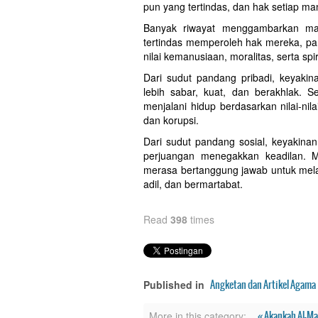
pun yang tertindas, dan hak setiap m
Banyak riwayat menggambarkan 
tertindas memperoleh hak mereka, par
nilai kemanusiaan, moralitas, serta spir
Dari sudut pandang pribadi, keyak
lebih sabar, kuat, dan berakhlak. 
menjalani hidup berdasarkan nilai-ni
dan korupsi.
Dari sudut pandang sosial, keyakinan
perjuangan menegakkan keadilan.
merasa bertanggung jawab untuk mel
adil, dan bermartabat.
Read
398
times
Angketan dan Artikel Agama
Published in
« Akankah Al-M
More in this category: