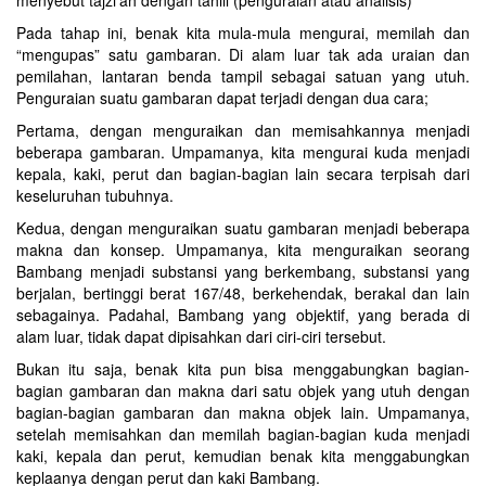
menyebut tajzi’ah dengan tahlil (penguraian atau analisis)
Pada tahap ini, benak kita mula-mula mengurai, memilah dan
“mengupas” satu gambaran. Di alam luar tak ada uraian dan
pemilahan, lantaran benda tampil sebagai satuan yang utuh.
Penguraian suatu gambaran dapat terjadi dengan dua cara;
Pertama, dengan menguraikan dan memisahkannya menjadi
beberapa gambaran. Umpamanya, kita mengurai kuda menjadi
kepala, kaki, perut dan bagian-bagian lain secara terpisah dari
keseluruhan tubuhnya.
Kedua, dengan menguraikan suatu gambaran menjadi beberapa
makna dan konsep. Umpamanya, kita menguraikan seorang
Bambang menjadi substansi yang berkembang, substansi yang
berjalan, bertinggi berat 167/48, berkehendak, berakal dan lain
sebagainya. Padahal, Bambang yang objektif, yang berada di
alam luar, tidak dapat dipisahkan dari ciri-ciri tersebut.
Bukan itu saja, benak kita pun bisa menggabungkan bagian-
bagian gambaran dan makna dari satu objek yang utuh dengan
bagian-bagian gambaran dan makna objek lain. Umpamanya,
setelah memisahkan dan memilah bagian-bagian kuda menjadi
kaki, kepala dan perut, kemudian benak kita menggabungkan
keplaanya dengan perut dan kaki Bambang.