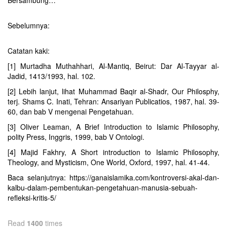
Bersambung…
Sebelumnya:
Catatan kaki:
[1] Murtadha Muthahhari, Al-Mantiq, Beirut: Dar Al-Tayyar al-
Jadid, 1413/1993, hal. 102.
[2] Lebih lanjut, lihat Muhammad Baqir al-Shadr, Our Philosphy,
terj. Shams C. Inati, Tehran: Ansariyan Publicatios, 1987, hal. 39-
60, dan bab V mengenai Pengetahuan.
[3] Oliver Leaman, A Brief Introduction to Islamic Philosophy,
polity Press, Inggris, 1999, bab V Ontologi.
[4] Majid Fakhry, A Short introduction to Islamic Philosophy,
Theology, and Mysticism, One World, Oxford, 1997, hal. 41-44.
Baca selanjutnya: https://ganaislamika.com/kontroversi-akal-dan-
kalbu-dalam-pembentukan-pengetahuan-manusia-sebuah-
refleksi-kritis-5/
Read
1400
times