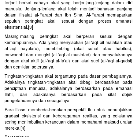
terjadi berkat cahaya akal yang berjenjang-jenjang dalam diri
manusia. Jenjang-jenjang akal telah menjadi bahasan panjang
dalam filsafat al-Farabi dan Ibn Sina. Al-Farabi memaparkan
sepuluh peringkat akal, sesuai dengan proses emanasi
eksistensial.[3]
Masing-masing peringkat akal berperan sesuai dengan
kemampuannya. Ada yang menyiapkan (al-‘aql bil-malakah atau
al-‘aql hayularu), membimbing (akal sehat atau habitus),
mewadahi dan mengisi (al-‘aql al-mustafad) dan menyatukannya
dengan akal aktif (al-‘aql al-fa’al) dan akal suci (al-‘aql al-qudsi)
dan demikian seterusnya.
Tingkatan-tingkatan akal tergantung pada dasar pembagiannya.
Adakalnya tingkatan-tingkatan akal dibagi berdasarkan pada
penciptaan manusia, adakalanya berdasarkan pada emanasi
Ilahi, dan adakalanya berdasarkan pada sifat objek
pengetahuannya dan sebagainya.
Para filosof membeda-bedakan perspektif itu untuk menunjukkan
gradasi eksistensi dan keberagaman realitas, yang celakanya
sering menimbulkan kerancuan dalam memahami maksud uraian
mereka.[4]