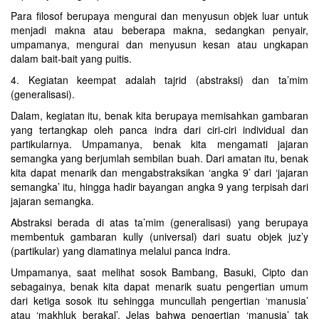
Para filosof berupaya mengurai dan menyusun objek luar untuk
menjadi makna atau beberapa makna, sedangkan penyair,
umpamanya, mengurai dan menyusun kesan atau ungkapan
dalam bait-bait yang puitis.
4. Kegiatan keempat adalah tajrid (abstraksi) dan ta’mim
(generalisasi).
Dalam, kegiatan itu, benak kita berupaya memisahkan gambaran
yang tertangkap oleh panca indra dari ciri-ciri individual dan
partikularnya. Umpamanya, benak kita mengamati jajaran
semangka yang berjumlah sembilan buah. Dari amatan itu, benak
kita dapat menarik dan mengabstraksikan ‘angka 9’ dari ‘jajaran
semangka’ itu, hingga hadir bayangan angka 9 yang terpisah dari
jajaran semangka.
Abstraksi berada di atas ta’mim (generalisasi) yang berupaya
membentuk gambaran kully (universal) dari suatu objek juz’y
(partikular) yang diamatinya melalui panca indra.
Umpamanya, saat melihat sosok Bambang, Basuki, Cipto dan
sebagainya, benak kita dapat menarik suatu pengertian umum
dari ketiga sosok itu sehingga muncullah pengertian ‘manusia’
atau ‘makhluk berakal’. Jelas bahwa pengertian ‘manusia’ tak