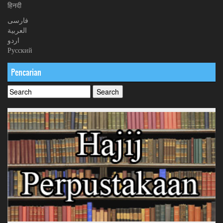
हिनदी
فارسی
العربیة
اردو
Русский
Pencarian