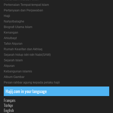
Perkenalan Tempat-tempat Islam
Pertanyaan dan Perjawaban
Hajji
Nahjolbalaghe
Biografi Ulama Islam
Kenangan
Ahlulbayt
Tafsir Alquran
Rumah Kearifan dan Akhlaq
Sejarah hidup istri-istri Nabi(SAW)
Sejarah Islam
Alquran
Kebangunan islamis
Album Gambar
Pesan rahbar agung kepada pelaku hajii
Hajij.com in your language
Français
Türkçe
English