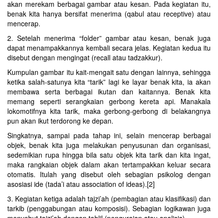
akan merekam berbagai gambar atau kesan. Pada kegiatan itu,
benak kita hanya bersifat menerima (qabul atau receptive) atau
mencerap.
2. Setelah menerima “folder” gambar atau kesan, benak juga
dapat menampakkannya kembali secara jelas. Kegiatan kedua itu
disebut dengan mengingat (recall atau tadzakkur).
Kumpulan gambar itu kait-mengait satu dengan lainnya, sehingga
ketika salah-satunya kita “tarik” lagi ke layar benak kita, ia akan
membawa serta berbagai ikutan dan kaitannya. Benak kita
memang seperti serangkaian gerbong kereta api. Manakala
lokomotifnya kita tarik, maka gerbong-gerbong di belakangnya
pun akan ikut terdorong ke depan.
Singkatnya, sampai pada tahap ini, selain mencerap berbagai
objek, benak kita juga melakukan penyusunan dan organisasi,
sedemikian rupa hingga bila satu objek kita tarik dan kita ingat,
maka rangkaian objek dalam akan tertampakkan keluar secara
otomatis. Itulah yang disebut oleh sebagian psikolog dengan
asosiasi ide (tada’i atau association of ideas).[2]
3. Kegiatan ketiga adalah tajzi’ah (pembagian atau klasifikasi) dan
tarkib (penggabungan atau komposisi). Sebagian logikawan juga