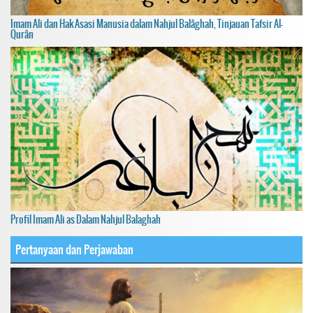
Imam Ali dan Hak Asasi Manusia dalam Nahjul Balâghah, Tinjauan Tafsir Al-
Qurân
Profil Imam Ali as Dalam Nahjul Balaghah
Pertanyaan dan Perjawaban