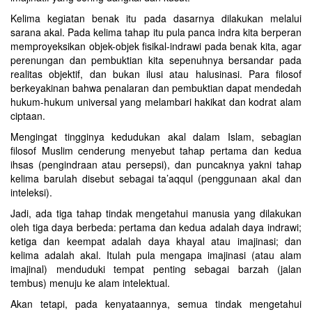
Kelima kegiatan benak itu pada dasarnya dilakukan melalui
sarana akal. Pada kelima tahap itu pula panca indra kita berperan
memproyeksikan objek-objek fisikal-indrawi pada benak kita, agar
perenungan dan pembuktian kita sepenuhnya bersandar pada
realitas objektif, dan bukan ilusi atau halusinasi. Para filosof
berkeyakinan bahwa penalaran dan pembuktian dapat mendedah
hukum-hukum universal yang melambari hakikat dan kodrat alam
ciptaan.
Mengingat tingginya kedudukan akal dalam Islam, sebagian
filosof Muslim cenderung menyebut tahap pertama dan kedua
ihsas (pengindraan atau persepsi), dan puncaknya yakni tahap
kelima barulah disebut sebagai ta’aqqul (penggunaan akal dan
inteleksi).
Jadi, ada tiga tahap tindak mengetahui manusia yang dilakukan
oleh tiga daya berbeda: pertama dan kedua adalah daya indrawi;
ketiga dan keempat adalah daya khayal atau imajinasi; dan
kelima adalah akal. Itulah pula mengapa imajinasi (atau alam
imajinal) menduduki tempat penting sebagai barzah (jalan
tembus) menuju ke alam intelektual.
Akan tetapi, pada kenyataannya, semua tindak mengetahui