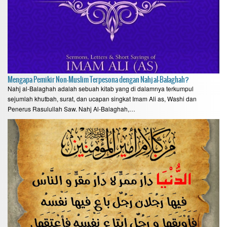
Mengapa Pemikir Non-Muslim Terpesona dengan Nahj al-Balaghah?
Nahj al-Balaghah adalah sebuah kitab yang di dalamnya terkumpul
sejumlah khutbah, surat, dan ucapan singkat Imam Ali as, Washi dan
Penerus Rasulullah Saw. Nahj Al-Balaghah,…