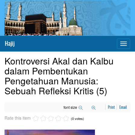
Hajij
Toggl
naviga
Kontroversi Akal dan Kalbu
dalam Pembentukan
Pengetahuan Manusia:
Sebuah Refleksi Kritis (5)
font size
Print
Email
Rate this item
(0 votes)