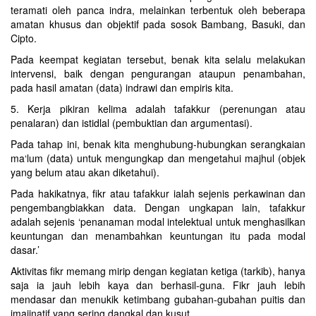
teramati oleh panca indra, melainkan terbentuk oleh beberapa
amatan khusus dan objektif pada sosok Bambang, Basuki, dan
Cipto.
Pada keempat kegiatan tersebut, benak kita selalu melakukan
intervensi, baik dengan pengurangan ataupun penambahan,
pada hasil amatan (data) indrawi dan empiris kita.
5. Kerja pikiran kelima adalah tafakkur (perenungan atau
penalaran) dan istidlal (pembuktian dan argumentasi).
Pada tahap ini, benak kita menghubung-hubungkan serangkaian
ma‘lum (data) untuk mengungkap dan mengetahui majhul (objek
yang belum atau akan diketahui).
Pada hakikatnya, fikr atau tafakkur ialah sejenis perkawinan dan
pengembangbiakkan data. Dengan ungkapan lain, tafakkur
adalah sejenis ‘penanaman modal intelektual untuk menghasilkan
keuntungan dan menambahkan keuntungan itu pada modal
dasar.’
Aktivitas fikr memang mirip dengan kegiatan ketiga (tarkib), hanya
saja ia jauh lebih kaya dan berhasil-guna. Fikr jauh lebih
mendasar dan menukik ketimbang gubahan-gubahan puitis dan
imajinatif yang sering dangkal dan kusut.