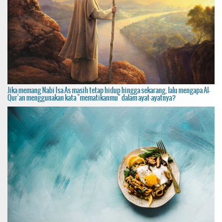
Jika memang Nabi Isa As masih tetap hidup hingga sekarang, lalu mengapa Al-
Qur'an menggunakan kata "mematikanmu" dalam ayat-ayatnya?