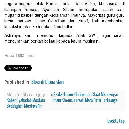
negara-negara teluk Persia, India, dan Afrika, khususnya di
kalangan remaja. Ayatullah Sistani merupakan salah satu
mujtahid kaliber dengan kedalaman ilmunya. Mayoritas guru-guru
besar hauzah Ilmiah Qom,Iran dan Najaf, Irak memberikan
kesaksian atas kedudukan ilmu beliau.
Akhirnya, kami memohon kepada Allah SWT, agar selalu
mencurahkan berkah beliau kepada kaum muslimin.
Read
4692
times
Biografi Ulama Islam
Published in
« Reaksi Imam Khomeini ra Saat Mendengar
More in this category:
Kabar Syahadah Mostafa
Imam Khomeini ra di Mata Putri Tertuanya
Seddigheh Mostavafi »
back to top