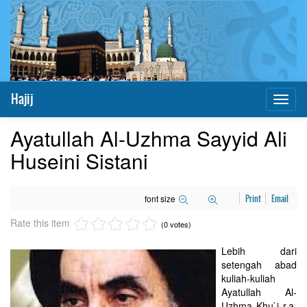
Hajij
Toggl
naviga
Ayatullah Al-Uzhma Sayyid Ali
Huseini Sistani
font size
Print
Email
Rate this item
(0 votes)
Lebih dari
setengah abad
kuliah-kuliah
Ayatullah Al-
Uzhma Khu`i r.a.