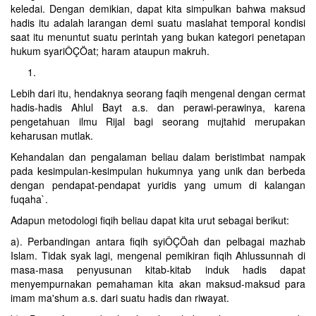
keledai. Dengan demikian, dapat kita simpulkan bahwa maksud
hadis itu adalah larangan demi suatu maslahat temporal kondisi
saat itu menuntut suatu perintah yang bukan kategori penetapan
hukum syariÔÇÖat; haram ataupun makruh.
Lebih dari itu, hendaknya seorang faqih mengenal dengan cermat
hadis-hadis Ahlul Bayt a.s. dan perawi-perawinya, karena
pengetahuan ilmu Rijal bagi seorang mujtahid merupakan
keharusan mutlak.
Kehandalan dan pengalaman beliau dalam beristimbat nampak
pada kesimpulan-kesimpulan hukumnya yang unik dan berbeda
dengan pendapat-pendapat yuridis yang umum di kalangan
fuqaha`.
Adapun metodologi fiqih beliau dapat kita urut sebagai berikut:
a). Perbandingan antara fiqih syiÔÇÖah dan pelbagai mazhab
Islam. Tidak syak lagi, mengenal pemikiran fiqih Ahlussunnah di
masa-masa penyusunan kitab-kitab induk hadis dapat
menyempurnakan pemahaman kita akan maksud-maksud para
imam ma'shum a.s. dari suatu hadis dan riwayat.