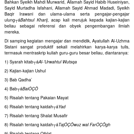
Bahkan Syeikh Mahdi Murwarid, Allamah Sayid Habib Huseiniyan,
Sayid Murtadha Isfahani, Allamah Sayid Ahmad Madadi, Syeikh
Baqir Irawani dan ulama-ulama serta pengajar-pengajar
ulung┬á
Bahtsul Kharij
, acap kali merujuk kepada kajian-kajian
beliau sebagai referensi dan obyek pengembangan ilmiah
mereka.
Di samping kegiatan mengajar dan mendidik, Ayatullah Al-Uzhma
Sistani sangat produktif sekali melahirkan karya-karya tuils,
termasuk mentraskrip kuliah guru-guru besar beliau, diantaranya:
1) Syarah kitab┬á
Al-'Urwahtul Wutsqa
2) Kajian-kajian Ushul
3) Bab Qadha`
4) Bab┬á
BaiÔÇÖ
5) Risalah tentang Pakaian Mayat
6) Risalah tentang kaidah┬á
Yad
7) Risalah tentang Shalat Musafir
8) Risalah tentang kaidah┬á
TajÔÇÖwuz wal FarÔÇÖgh
9) Risalah tentang Qiblat