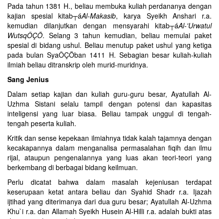
Pada tahun 1381 H., beliau membuka kuliah perdananya dengan
kajian spesial kitab┬á
Al-Makasib
, karya Syeikh Anshari r.a.
kemudian dilanjutkan dengan mensyarahi kitab┬á
Al-'Urwatul
WutsqÔÇÖ
. Selang 3 tahun kemudian, beliau memulai paket
spesial di bidang ushul. Beliau menutup paket ushul yang ketiga
pada bulan SyaÔÇÖban 1411 H. Sebagian besar kuliah-kuliah
ilmiah beliau ditranskrip oleh murid-muridnya.
Sang Jenius
Dalam setiap kajian dan kuliah guru-guru besar, Ayatullah Al-
Uzhma Sistani selalu tampil dengan potensi dan kapasitas
inteligensi yang luar biasa. Beliau tampak unggul di tengah-
tengah peserta kuliah.
Kritik dan sense kepekaan ilmiahnya tidak kalah tajamnya dengan
kecakapannya dalam menganalisa permasalahan fiqih dan ilmu
rijal, ataupun pengenalannya yang luas akan teori-teori yang
berkembang di berbagai bidang keilmuan.
Perlu dicatat bahwa dalam masalah kejeniusan terdapat
keserupaan ketat antara beliau dan Syahid Shadr r.a. Ijazah
ijtihad yang diterimanya dari dua guru besar; Ayatullah Al-Uzhma
Khu`i r.a. dan Allamah Syeikh Husein Al-Hilli r.a. adalah bukti atas