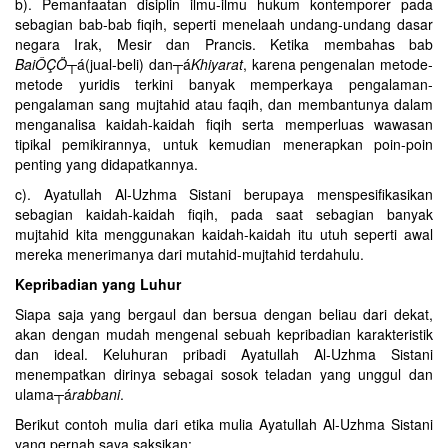
b). Pemanfaatan disiplin ilmu-ilmu hukum kontemporer pada
sebagian bab-bab fiqih, seperti menelaah undang-undang dasar
negara Irak, Mesir dan Prancis. Ketika membahas bab
BaiÔÇÖ
┬á(jual-beli) dan┬á
Khiyarat
, karena pengenalan metode-
metode yuridis terkini banyak memperkaya pengalaman-
pengalaman sang mujtahid atau faqih, dan membantunya dalam
menganalisa kaidah-kaidah fiqih serta memperluas wawasan
tipikal pemikirannya, untuk kemudian menerapkan poin-poin
penting yang didapatkannya.
c). Ayatullah Al-Uzhma Sistani berupaya menspesifikasikan
sebagian kaidah-kaidah fiqih, pada saat sebagian banyak
mujtahid kita menggunakan kaidah-kaidah itu utuh seperti awal
mereka menerimanya dari mutahid-mujtahid terdahulu.
Kepribadian yang Luhur
Siapa saja yang bergaul dan bersua dengan beliau dari dekat,
akan dengan mudah mengenal sebuah kepribadian karakteristik
dan ideal. Keluhuran pribadi Ayatullah Al-Uzhma Sistani
menempatkan dirinya sebagai sosok teladan yang unggul dan
ulama┬á
rabbani
.
Berikut contoh mulia dari etika mulia Ayatullah Al-Uzhma Sistani
yang pernah saya saksikan: