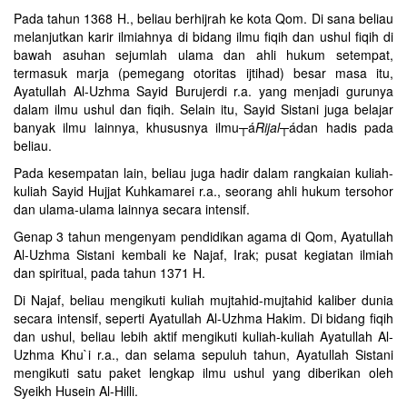
Pada tahun 1368 H., beliau berhijrah ke kota Qom. Di sana beliau
melanjutkan karir ilmiahnya di bidang ilmu fiqih dan ushul fiqih di
bawah asuhan sejumlah ulama dan ahli hukum setempat,
termasuk marja (pemegang otoritas ijtihad) besar masa itu,
Ayatullah Al-Uzhma Sayid Burujerdi r.a. yang menjadi gurunya
dalam ilmu ushul dan fiqih. Selain itu, Sayid Sistani juga belajar
banyak ilmu lainnya, khususnya ilmu┬á
Rijal
┬ádan hadis pada
beliau.
Pada kesempatan lain, beliau juga hadir dalam rangkaian kuliah-
kuliah Sayid Hujjat Kuhkamarei r.a., seorang ahli hukum tersohor
dan ulama-ulama lainnya secara intensif.
Genap 3 tahun mengenyam pendidikan agama di Qom, Ayatullah
Al-Uzhma Sistani kembali ke Najaf, Irak; pusat kegiatan ilmiah
dan spiritual, pada tahun 1371 H.
Di Najaf, beliau mengikuti kuliah mujtahid-mujtahid kaliber dunia
secara intensif, seperti Ayatullah Al-Uzhma Hakim. Di bidang fiqih
dan ushul, beliau lebih aktif mengikuti kuliah-kuliah Ayatullah Al-
Uzhma Khu`i r.a., dan selama sepuluh tahun, Ayatullah Sistani
mengikuti satu paket lengkap ilmu ushul yang diberikan oleh
Syeikh Husein Al-Hilli.