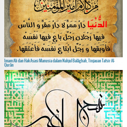
Imam Ali dan Hak Asasi Manusia dalam Nahjul Balâghah, Tinjauan Tafsir Al-
Qurân