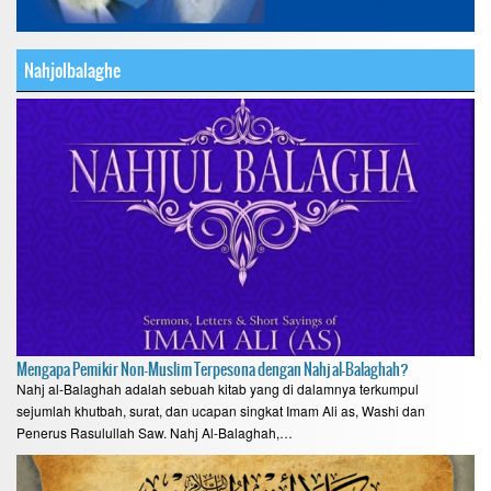
Nahjolbalaghe
Mengapa Pemikir Non-Muslim Terpesona dengan Nahj al-Balaghah?
Nahj al-Balaghah adalah sebuah kitab yang di dalamnya terkumpul
sejumlah khutbah, surat, dan ucapan singkat Imam Ali as, Washi dan
Penerus Rasulullah Saw. Nahj Al-Balaghah,…