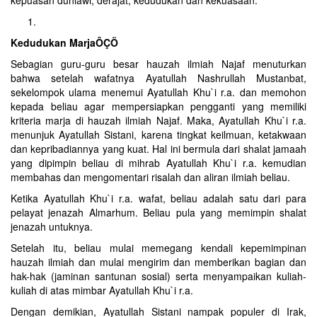
kepuasan duniawi, derajat, kedudukan dan kekuasaan.
Kedudukan MarjaÔÇÖ
Sebagian guru-guru besar hauzah ilmiah Najaf menuturkan
bahwa setelah wafatnya Ayatullah Nashrullah Mustanbat,
sekelompok ulama menemui Ayatullah Khu`i r.a. dan memohon
kepada beliau agar mempersiapkan pengganti yang memiliki
kriteria marja di hauzah ilmiah Najaf. Maka, Ayatullah Khu`i r.a.
menunjuk Ayatullah Sistani, karena tingkat keilmuan, ketakwaan
dan kepribadiannya yang kuat. Hal ini bermula dari shalat jamaah
yang dipimpin beliau di mihrab Ayatullah Khu`i r.a. kemudian
membahas dan mengomentari risalah dan aliran ilmiah beliau.
Ketika Ayatullah Khu`i r.a. wafat, beliau adalah satu dari para
pelayat jenazah Almarhum. Beliau pula yang memimpin shalat
jenazah untuknya.
Setelah itu, beliau mulai memegang kendali kepemimpinan
hauzah ilmiah dan mulai mengirim dan memberikan bagian dan
hak-hak (jaminan santunan sosial) serta menyampaikan kuliah-
kuliah di atas mimbar Ayatullah Khu`i r.a.
Dengan demikian, Ayatullah Sistani nampak populer di Irak,