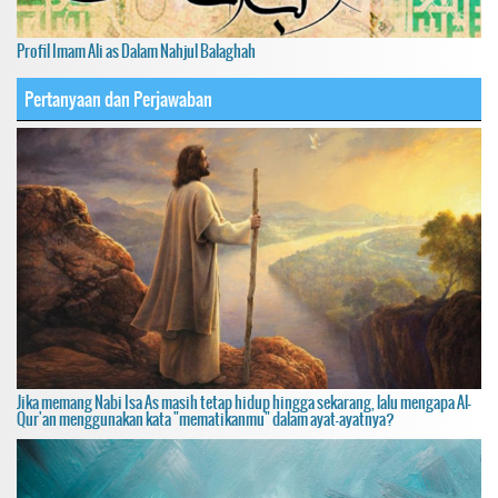
Profil Imam Ali as Dalam Nahjul Balaghah
Pertanyaan dan Perjawaban
Jika memang Nabi Isa As masih tetap hidup hingga sekarang, lalu mengapa Al-
Qur'an menggunakan kata "mematikanmu" dalam ayat-ayatnya?