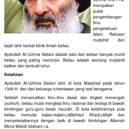
merupakan
pusat
pengembangan
ilmu
pengetahuan
Islam. Ratusan
mujtahid dan
faqih lahir berkat klinik ilmiah beliau.
Ayatullah Al-Uzhma Sistani adalah satu dari sekian banyak murid
beliau yang paling menonjol. Beliau adalah seorang mujtahid
kaliber dan berbudi luhur.
Kelahiran
Ayatullah Al-Uzhma Sistani lahir di kota Masyhad pada tahun
1349 H. dan dari keluarga ruhaniawan yang taat beragama.
Setelah menamatkan ilmu-ilmu dasar dan tingkat menengah
(
suthuh
), beliau mulai mengkaji ilmu rasional dan teologi di bawah
bimbingan guru-guru besar hauzah. Di kota kelahirannya pula
beliau memulai kajian-kajian┬á
Bahtsul Kharij
┬áfiqih dan
menyelesaikannya dengan baik di bawah bimbingan Allamah
Mirza Mahdi Isfahani r.a.