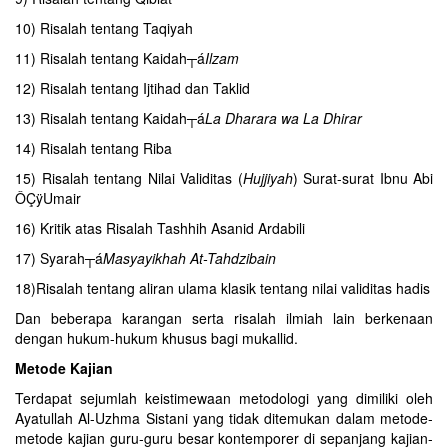
10) Risalah tentang Taqiyah
11) Risalah tentang Kaidah┬á
Ilzam
12) Risalah tentang Ijtihad dan Taklid
13) Risalah tentang Kaidah┬á
La Dharara wa La Dhirar
14) Risalah tentang Riba
15) Risalah tentang Nilai Validitas (
Hujjiyah
) Surat-surat Ibnu Abi
ÔÇÿUmair
16) Kritik atas Risalah Tashhih Asanid Ardabili
17) Syarah┬á
Masyayikhah At-Tahdzibain
18)Risalah tentang aliran ulama klasik tentang nilai validitas hadis
Dan beberapa karangan serta risalah ilmiah lain berkenaan
dengan hukum-hukum khusus bagi mukallid.
Metode Kajian
Terdapat sejumlah keistimewaan metodologi yang dimiliki oleh
Ayatullah Al-Uzhma Sistani yang tidak ditemukan dalam metode-
metode kajian guru-guru besar kontemporer di sepanjang kajian-