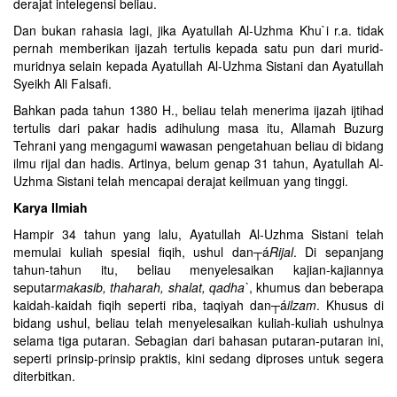
derajat intelegensi beliau.
Dan bukan rahasia lagi, jika Ayatullah Al-Uzhma Khu`i r.a. tidak
pernah memberikan ijazah tertulis kepada satu pun dari murid-
muridnya selain kepada Ayatullah Al-Uzhma Sistani dan Ayatullah
Syeikh Ali Falsafi.
Bahkan pada tahun 1380 H., beliau telah menerima ijazah ijtihad
tertulis dari pakar hadis adihulung masa itu, Allamah Buzurg
Tehrani yang mengagumi wawasan pengetahuan beliau di bidang
ilmu rijal dan hadis. Artinya, belum genap 31 tahun, Ayatullah Al-
Uzhma Sistani telah mencapai derajat keilmuan yang tinggi.
Karya Ilmiah
Hampir 34 tahun yang lalu, Ayatullah Al-Uzhma Sistani telah
memulai kuliah spesial fiqih, ushul dan┬á
Rijal
. Di sepanjang
tahun-tahun itu, beliau menyelesaikan kajian-kajiannya
seputar
makasib, thaharah, shalat, qadha`
, khumus dan beberapa
kaidah-kaidah fiqih seperti riba, taqiyah dan┬á
ilzam
. Khusus di
bidang ushul, beliau telah menyelesaikan kuliah-kuliah ushulnya
selama tiga putaran. Sebagian dari bahasan putaran-putaran ini,
seperti prinsip-prinsip praktis, kini sedang diproses untuk segera
diterbitkan.