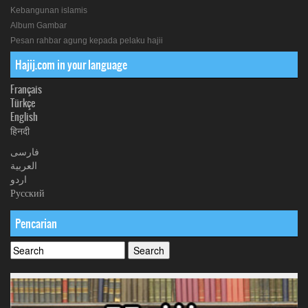
Kebangunan islamis
Album Gambar
Pesan rahbar agung kepada pelaku hajii
Hajij.com in your language
Français
Türkçe
English
हिनदी
فارسی
العربیة
اردو
Русский
Pencarian