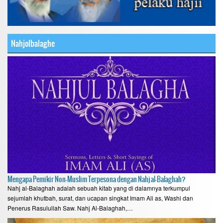
Nahjolbalaghe
Mengapa Pemikir Non-Muslim Terpesona dengan Nahj al-Balaghah?
Nahj al-Balaghah adalah sebuah kitab yang di dalamnya terkumpul
sejumlah khutbah, surat, dan ucapan singkat Imam Ali as, Washi dan
Penerus Rasulullah Saw. Nahj Al-Balaghah,…