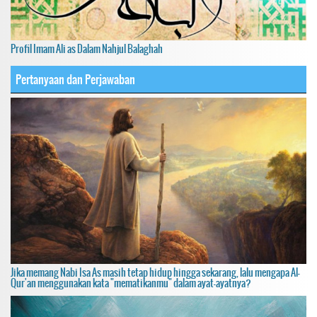
Profil Imam Ali as Dalam Nahjul Balaghah
Pertanyaan dan Perjawaban
Jika memang Nabi Isa As masih tetap hidup hingga sekarang, lalu mengapa Al-
Qur'an menggunakan kata "mematikanmu" dalam ayat-ayatnya?