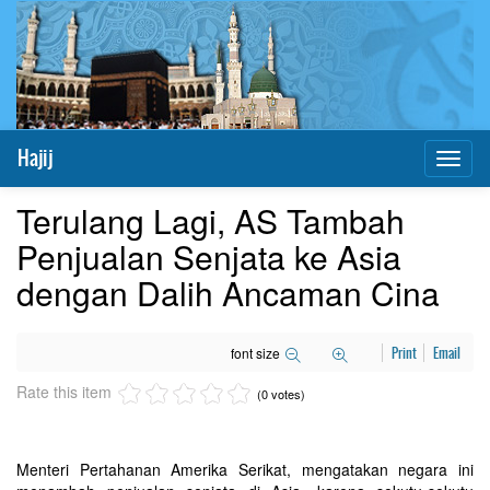
Hajij
Toggl
naviga
Terulang Lagi, AS Tambah
Penjualan Senjata ke Asia
dengan Dalih Ancaman Cina
font size
Print
Email
Rate this item
(0 votes)
Menteri Pertahanan Amerika Serikat, mengatakan negara ini