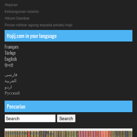
Alquran
Kebangunan islamis
Album Gambar
Pesan rahbar agung kepada pelaku hajii
Hajij.com in your language
Français
Türkçe
English
हिनदी
فارسی
العربیة
اردو
Русский
Pencarian