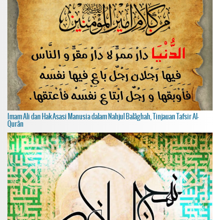
Imam Ali dan Hak Asasi Manusia dalam Nahjul Balâghah, Tinjauan Tafsir Al-
Qurân