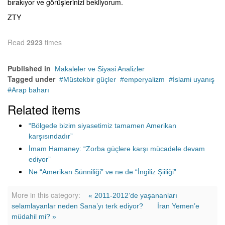
bırakıyor ve görüşlerinizi bekliyorum.
ZTY
Read
2923
times
Published in
Makaleler ve Siyasi Analizler
Tagged under
Müstekbir güçler
emperyalizm
İslami uyanış
Arap baharı
Related items
“Bölgede bizim siyasetimiz tamamen Amerikan
karşısındadır”
İmam Hamaney: “Zorba güçlere karşı mücadele devam
ediyor”
Ne “Amerikan Sünniliği” ve ne de “İngiliz Şiiliği”
More in this category:
« 2011-2012’de yaşananları
selamlayanlar neden Sana’yı terk ediyor?‏
İran Yemen’e
müdahil mi? »