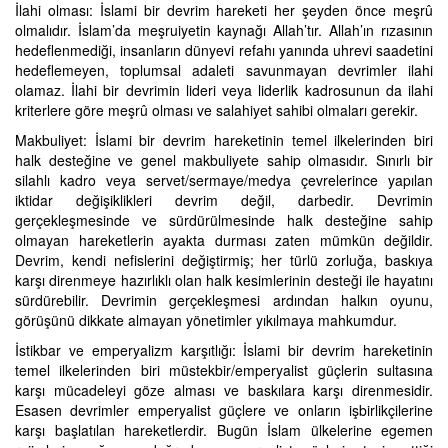
İlahi olması: İslami bir devrim hareketi her şeyden önce meşrû
olmalıdır. İslam’da meşruiyetin kaynağı Allah’tır. Allah’ın rızasının
hedeflenmediği, insanların dünyevi refahı yanında uhrevi saadetini
hedeflemeyen, toplumsal adaleti savunmayan devrimler ilahi
olamaz. İlahi bir devrimin lideri veya liderlik kadrosunun da ilahi
kriterlere göre meşrû olması ve salahiyet sahibi olmaları gerekir.
Makbuliyet: İslami bir devrim hareketinin temel ilkelerinden biri
halk desteğine ve genel makbuliyete sahip olmasıdır. Sınırlı bir
silahlı kadro veya servet/sermaye/medya çevrelerince yapılan
iktidar değişiklikleri devrim değil, darbedir. Devrimin
gerçekleşmesinde ve sürdürülmesinde halk desteğine sahip
olmayan hareketlerin ayakta durması zaten mümkün değildir.
Devrim, kendi nefislerini değiştirmiş; her türlü zorluğa, baskıya
karşı direnmeye hazırlıklı olan halk kesimlerinin desteği ile hayatını
sürdürebilir. Devrimin gerçekleşmesi ardından halkın oyunu,
görüşünü dikkate almayan yönetimler yıkılmaya mahkumdur.
İstikbar ve emperyalizm karşıtlığı: İslami bir devrim hareketinin
temel ilkelerinden biri müstekbir/emperyalist güçlerin sultasına
karşı mücadeleyi göze alması ve baskılara karşı direnmesidir.
Esasen devrimler emperyalist güçlere ve onların işbirlikçilerine
karşı başlatılan hareketlerdir. Bugün İslam ülkelerine egemen