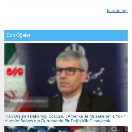
back to top
Son Öğeler
İran Dışişleri Bakanlığı Sözcüsü : Amerika ile Müzakeremiz Yok /
Hürmüz Boğazı'nın Durumunda Bir Değişiklik Olmayacak