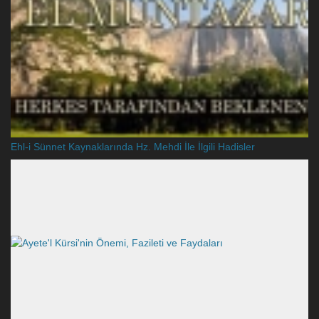
Ehl-i Sünnet Kaynaklarında Hz. Mehdi İle İlgili Hadisler