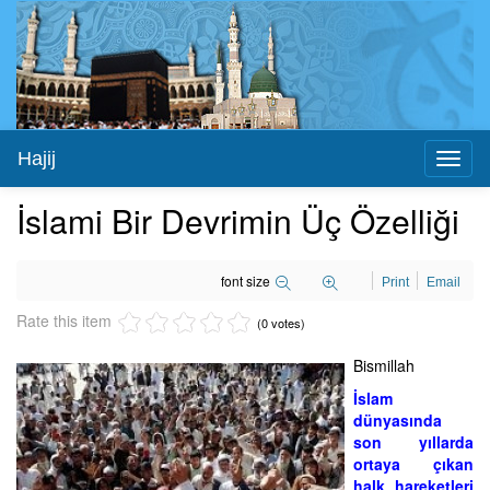
Hajij
Toggl
naviga
İslami Bir Devrimin Üç Özelliği
font size
Print
Email
Rate this item
(0 votes)
Bismillah
İslam
dünyasında
son yıllarda
ortaya çıkan
halk hareketleri