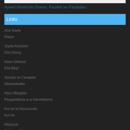
Ayete'l Kürsi'nin Önemi, Fazileti ve Faydaları
Links
Ana Sayfa
Rapor
Siyasi Analizler
Dini Görüş
İslam Ülkeleri
Ehli Beyt
Sorular ve Cevaplar
Münasibetler
Hacc Misajlari
Peygamber(s.a.v) hanımlarının
Kur’an’ın Huzurunda
Kur’an
Münacat