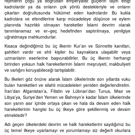
rejimlerin çoğu ya doğrudan emperyalist güçlerin tayin ettiği
kadrolardır ya da onların çok yönlü destekleriyle ve onların
çıkarları doğrultusunda hükümet eden kadrolardır. Bu kukla
kadrolara ve efendilerine karşı mücadeleye düşünce ve eylem
planında hazırlıklı olmayan hareketler İslami devrim olarak
tanımlanamaz ve er–geç hedefinden saptırılmaya, yenilgiye
uğratılmaya mahkumdurlar.
Kısaca değindiğimiz bu üç ilkenin Kur’an ve Sünnette kanıtları,
şahitleri vardır ve ehil kişiler bu kaynaklara ulaşabilir veya
uzmanların eserlerine başvurabilirler. Bu üç ilkenin herhangi
birinden yoksun halk hareketlerinin İslami meşruiyeti, makbuliyeti
ve varlığını koruyabileceği tartışılabilir.
Bu ilkeleri göz önüne alarak İslam ülkelerinde son yıllarda vuku
bulan hareketleri ve silahlı mücadeleleri yeniden değerlendirelim.
İran’dan Afganistan’a, Filistin ve Lübnan’dan Tunus, Mısır ve
Libya’ya, Suriye’den Yemen ve Bahreyn’e kadar İslam ülkelerinde
son yarım asır içinde ortaya çıkan ve hala da devam eden halk
hareketlerinin hangisi bu üç ilkeye göre şekillenmiş ve devam
etmektedir?
Adı geçen ülkelerdeki devrim ve halk hareketlerini saydığımız bu
üç temel ilkeye uyarlamayı ve yorumlamayı siz değerli okurlara