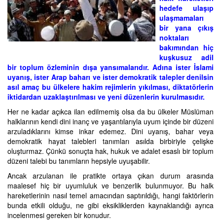
hedefe ulaşıp
ulaşmamaları
bir yana çıkış
noktaları
bakımından hiç
kuşkusuz adil
bir toplum özleminin dışa yansımalarıdır. Adına ister İslami
uyanış, ister Arap baharı ve ister demokratik talepler denilsin
asıl amaç bu ülkelere hakim rejimlerin yıkılması, diktatörlerin
iktidardan uzaklaştırılması ve yeni düzenlerin kurulmasıdır.
Her ne kadar açıkca ilan edilmemiş olsa da bu ülkeler Müslüman
halklarının kendi dini inanç ve yaşantılarıyla uyum içinde bir düzeni
arzuladıklarını kimse inkar edemez. Dini uyanış, bahar veya
demokratik hayat talebleri tanımları asılda birbiriyle çelişke
oluşturmaz. Çünkü sonuçta hak, hukuk ve adalet esaslı bir toplum
düzeni talebi bu tanımların hepsiyle uyuşabilir.
Ancak arzulanan ile pratikte ortaya çıkan durum arasında
maalesef hiç bir uyumluluk ve benzerlik bulunmuyor. Bu halk
hareketlerinin nasıl temel amacından saptırıldığı, hangi faktörlerin
bunda etkili olduğu, ne gibi eksikliklerden kaynaklandığı ayrıca
incelenmesi gereken bir konudur.