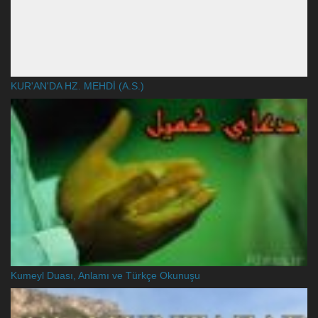
KUR'AN'DA HZ. MEHDİ (A.S.)
Kumeyl Duası, Anlamı ve Türkçe Okunuşu