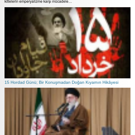
kitlelerin emperyalizme karşı mücadele…
15 Hordad Günü; Bir Konuşmadan Doğan Kıyamın Hikâyesi