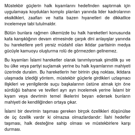
Müstekbir güçlerin halk kıyamlarını hedefinden saptırmak için
uygulamaya koydukları komplo planları yanında lider kadrolarının
eksiklikleri, zaafları ve hatta bazen hıyanetleri de dikkatlice
incelemeye tabi tutulmaldır.
Bütün bunlara rağmen ülkemizde bu halk hareketleri konusunda
kafa karışıklığının devam etmesinde çarpık dini anlayışlar yanında
bu hareketlere yerli yersiz müdahil olan iktidar partisinin medya
gücüyle kamuoyu oluşturma rolü de görmezden gelinemez.
Bu kıyamları İslami hareketler olarak tanımlıyorsak şimdilik şu ve
bu ülke veya partiyi suçlamak yerine bu halk kıyamlarının mahiyeti
üzerinde duralım. Bu hareketlerin her birinin çkış noktası, iktidara
ulaşmada izlediği yöntem, müstekbir güçlerle girdikleri uzlaşmacı
ilişkileri ve yenilgilerde suçu başkalarının üstüne atmak için öne
sürdüğü bahane ve tevilleri ayrı ayrı incelemek yerine İslami bir
kıyam veya devrimin temel ilkelerini beyan edersek bunların
mahiyeti de kendiliğinden ortaya çıkar.
İslami bir devrimin taşıması gereken birçok özellikleri düşünülse
de üç özellik vardır ki olmazsa olmazlardandır: İlahi hedefler
taşıması, halk desteğine sahip olması ve müstekbirlere karşı
durması.