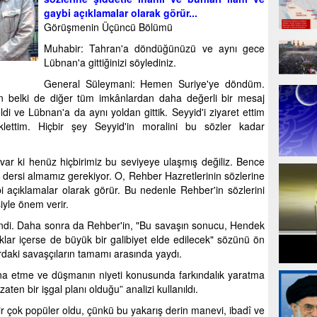
gaybi açıklamalar olarak görür...
Görüşmenin Üçüncü Bölümü
Muhabir: Tahran'a döndüğünüzü ve aynı gece
Lübnan'a gittiğinizi söylediniz.
General Süleymani: Hemen Suriye'ye döndüm.
çin belki de diğer tüm imkânlardan daha değerli bir mesaj
i ve Lübnan'a da aynı yoldan gittik. Seyyid'i ziyaret ettim
lettim. Hiçbir şey Seyyid'in moralini bu sözler kadar
i var ki henüz hiçbirimiz bu seviyeye ulaşmış değiliz. Bence
i dersi almamız gerekiyor. O, Rehber Hazretlerinin sözlerine
ybi açıklamalar olarak görür. Bu nedenle Rehber'in sözlerini
siyle önem verir.
vindi. Daha sonra da Rehber'in, "Bu savaşın sonucu, Hendek
uklar içerse de büyük bir galibiyet elde edilecek" sözünü ön
daki savaşçıların tamamı arasında yaydı.
kna etme ve düşmanın niyeti konusunda farkındalık yaratma
ten bir işgal planı olduğu” analizi kullanıldı.
 çok popüler oldu, çünkü bu yakarış derin manevi, ibadî ve