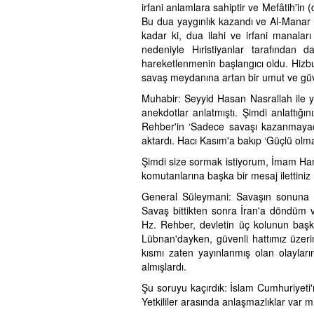
irfani anlamlara sahiptir ve Mefâtih'in (
Bu dua yaygınlık kazandı ve Al-Manar 
kadar ki, dua ilahi ve irfani manaları
nedeniyle Hıristiyanlar tarafından
hareketlenmenin başlangıcı oldu. Hizb
savaş meydanına artan bir umut ve güve
Muhabir: Seyyid Hasan Nasrallah ile y
anekdotlar anlatmıştı. Şimdi anlattığı
Rehber'in ‘Sadece savaşı kazanmayac
aktardı. Hacı Kasım'a bakıp ‘Güçlü olm
Şimdi size sormak istiyorum, İmam Ham
komutanlarına başka bir mesaj ilettiniz
General Süleymani: Savaşın sonuna
Savaş bittikten sonra İran'a döndüm ve
Hz. Rehber, devletin üç kolunun başkanl
Lübnan'dayken, güvenli hattımız üzer
kısmı zaten yayınlanmış olan olayların
almışlardı.
Şu soruyu kaçırdık: İslam Cumhuriyeti'ni
Yetkililer arasında anlaşmazlıklar var