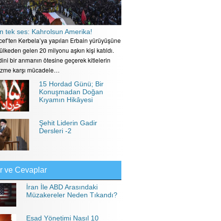
n tek ses: Kahrolsun Amerika!
ecef’ten Kerbela’ya yapılan Erbain yürüyüşüne
 ülkeden gelen 20 milyonu aşkın kişi katıldı.
ini bir anmanın ötesine geçerek kitlelerin
izme karşı mücadele…
15 Hordad Günü; Bir
Konuşmadan Doğan
Kıyamın Hikâyesi
Şehit Liderin Gadir
Dersleri -2
r ve Cevaplar
İran İle ABD Arasındaki
Müzakereler Neden Tıkandı?
Esad Yönetimi Nasıl 10