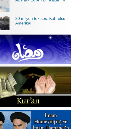
Az Fark Edilen Bir Kazanım
20 milyon tek ses: Kahrolsun
Amerika!