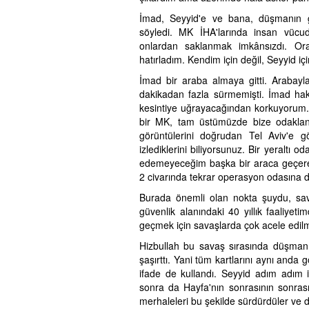
İmad, Seyyid'e ve bana, düşmanın g
söyledi. MK İHA'larında insan vücudu
onlardan saklanmak imkânsızdı. Or
hatırladım. Kendim için değil, Seyyid içi
İmad bir araba almaya gitti. Araba
dakikadan fazla sürmemişti. İmad h
kesintiye uğrayacağından korkuyorum.
bir MK, tam üstümüzde bize odaklanm
görüntülerini doğrudan Tel Aviv'e g
izlediklerini biliyorsunuz. Bir yeraltı 
edemeyeceğim başka bir araca geçerek
2 civarında tekrar operasyon odasına 
Burada önemli olan nokta şuydu, sava
güvenlik alanındaki 40 yıllık faaliyet
geçmek için savaşlarda çok acele edilme
Hizbullah bu savaş sırasında düşmanı
şaşırttı. Yani tüm kartlarını aynı anda
ifade de kullandı. Seyyid adım adım i
sonra da Hayfa'nın sonrasının sonra
merhaleleri bu şekilde sürdürdüler ve 