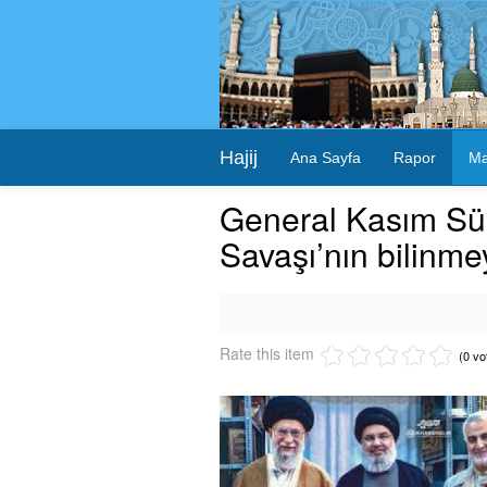
Hajij
Ana Sayfa
Rapor
Ma
General Kasım Sül
Savaşı’nın bilinmey
Rate this item
(0 vo