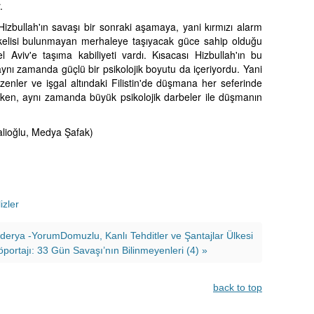
.
 Hizbullah'ın savaşı bir sonraki aşamaya, yani kırmızı alarm
kelisi bulunmayan merhaleye taşıyacak güce sahip olduğu
el Aviv'e taşıma kabiliyeti vardı. Kısacası Hizbullah'ın bu
aynı zamanda güçlü bir psikolojik boyutu da içeriyordu. Yani
enler ve işgal altındaki Filistin'de düşmana her seferinde
rken, aynı zamanda büyük psikolojik darbeler ile düşmanın
lioğlu, Medya Şafak)
izler
derya -YorumDomuzlu, Kanlı Tehditler ve Şantajlar Ülkesi
ortajı: 33 Gün Savaşı’nın Bilinmeyenleri (4) »
back to top