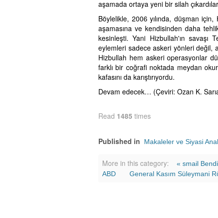
aşamada ortaya yeni bir silah çıkardılar
Böylelikle, 2006 yılında, düşman için,
aşamasına ve kendisinden daha tehli
kesinleşti. Yani Hizbullah'ın savaşı T
eylemleri sadece askeri yönleri değil, 
Hizbullah hem askeri operasyonlar düz
farklı bir coğrafi noktada meydan oku
kafasını da karıştırıyordu.
Devam edecek… (Çeviri: Ozan K. Sarıa
Read
1485
times
Published in
Makaleler ve Siyasi Anal
More in this category:
« smail Bendi
ABD
General Kasım Süleymani Röp