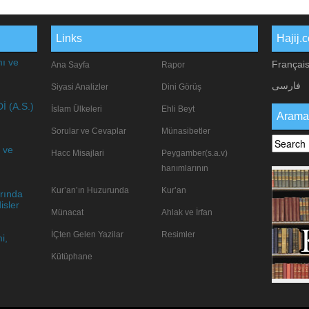
Links
Hajij.
mı ve
Françai
Ana Sayfa
Rapor
فارسی
Siyasi Analizler
Dini Görüş
 (A.S.)
İslam Ülkeleri
Ehli Beyt
Arama
Sorular ve Cevaplar
Münasibetler
 ve
Hacc Misajlari
Peygamber(s.a.v)
hanımlarının
Kur’an’ın Huzurunda
Kur’an
rında
isler
Münacat
Ahlak ve İrfan
İÇten Gelen Yazilar
Resimler
i,
Kütüphane