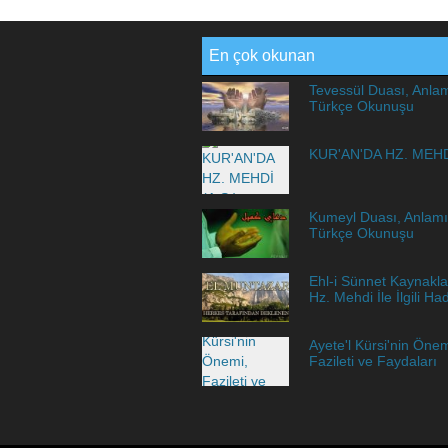
En çok okunan
Tevessül Duası, Anla
Türkçe Okunuşu
KUR'AN'DA HZ. MEHDİ
Kumeyl Duası, Anlamı
Türkçe Okunuşu
Ehl-i Sünnet Kaynakla
Hz. Mehdi İle İlgili Had
Ayete'l Kürsi'nin Önem
Fazileti ve Faydaları