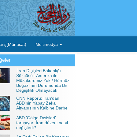
ariş(Münacat)
Multimedya
ğeler
İran Dışişleri Bakanlığı
Sözcüsü : Amerika ile
Müzakeremiz Yok / Hürmüz
Boğazı'nın Durumunda Bir
Değişiklik Olmayacak
CNN Raporu: İran'dan
ABD'nin Yapay Zeka
Altyapısının Kalbine Darbe
ABD 'Gölge Dışişleri'
tartışıyor: İran düzeni nasıl
değiştirdi?