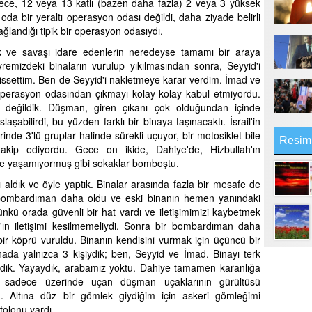
 gece, 12 veya 13 katlı (bazen daha fazla) 2 veya 3 yüksek
oda bir yeraltı operasyon odası değildi, daha ziyade belirli
ağlandığı tipik bir operasyon odasıydı.
k ve savaşı idare edenlerin neredeyse tamamı bir araya
vremizdeki binaların vurulup yıkılmasından sonra, Seyyid'i
 hissettim. Ben de Seyyid'i nakletmeye karar verdim. İmad ve
 operasyon odasından çıkmayı kolay kolay kabul etmiyordu.
 değildik. Düşman, giren çıkanı çok olduğundan içinde
bilirdi, bu yüzden farklı bir binaya taşınacaktı. İsrail'in
nde 3'lü gruplar halinde sürekli uçuyor, bir motosiklet bile
Resim
takip ediyordu. Gece on ikide, Dahiye'de, Hizbullah'ın
mse yaşamıyormuş gibi sokaklar bomboştu.
ı aldık ve öyle yaptık. Binalar arasında fazla bir mesafe de
r bombardıman daha oldu ve eski binanın hemen yanındaki
nkü orada güvenli bir hat vardı ve iletişimimizi kaybetmek
d'ın iletişimi kesilmemeliydi. Sonra bir bombardıman daha
bir köprü vuruldu. Binanın kendisini vurmak için üçüncü bir
ada yalnızca 3 kişiydik; ben, Seyyid ve İmad. Binayı terk
dik. Yayaydık, arabamız yoktu. Dahiye tamamen karanlığa
ği sadece üzerinde uçan düşman uçaklarının gürültüsü
m. Altına düz bir gömlek giydiğim için askeri gömleğimi
olonu vardı.