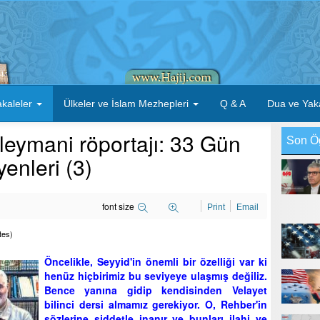
kaleler
Ülkeler ve İslam Mezhepleri
Q & A
Dua ve Yak
eymani röportajı: 33 Gün
Son Ö
enleri (3)
font size
Print
Email
tes)
Öncelikle, Seyyid'in önemli bir özelliği var ki
henüz hiçbirimiz bu seviyeye ulaşmış değiliz.
Bence yanına gidip kendisinden Velayet
bilinci dersi almamız gerekiyor. O, Rehber'in
sözlerine şiddetle inanır ve bunları ilahi ve