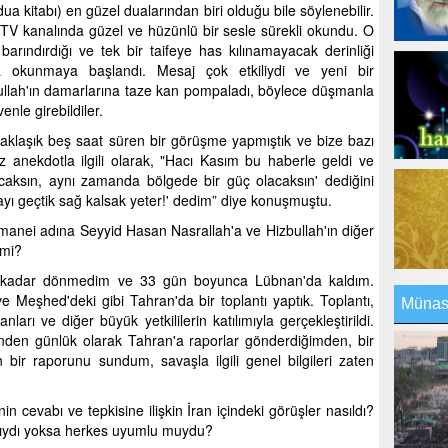
dua kitabı) en güzel dualarından biri olduğu bile söylenebilir.
TV kanalında güzel ve hüzünlü bir sesle sürekli okundu. O
 barındırdığı ve tek bir taifeye has kılınamayacak derinliği
 da okunmaya başlandı. Mesaj çok etkiliydi ve yeni bir
ullah'ın damarlarına taze kan pompaladı, böylece düşmanla
nle girebildiler.
aklaşık beş saat süren bir görüşme yapmıştık ve bize bazı
nız anekdotla ilgili olarak, "Hacı Kasım bu haberle geldi ve
aksın, aynı zamanda bölgede bir güç olacaksın' dediğini
ayı geçtik sağ kalsak yeter!' dedim” diye konuşmuştu.
anei adına Seyyid Hasan Nasrallah'a ve Hizbullah'ın diğer
 mi?
 kadar dönmedim ve 33 gün boyunca Lübnan'da kaldım.
 Meşhed'deki gibi Tahran'da bir toplantı yaptık. Toplantı,
Münasi
arı ve diğer büyük yetkililerin katılımıyla gerçekleştirildi.
inden günlük olarak Tahran'a raporlar gönderdiğimden, bir
 bir raporunu sundum, savaşla ilgili genel bilgileri zaten
n cevabı ve tepkisine ilişkin İran içindeki görüşler nasıldı?
 mıydı yoksa herkes uyumlu muydu?