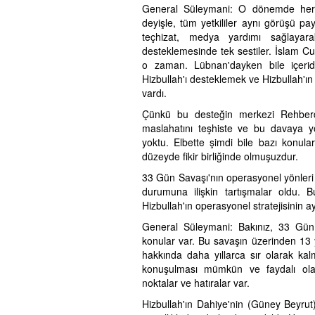
General Süleymani: O dönemde herha
deyişle, tüm yetkililer aynı görüşü pay
teçhizat, medya yardımı sağlayar
desteklemesinde tek sestiler. İslam C
o zaman. Lübnan'dayken bile içerid
Hizbullah'ı desteklemek ve Hizbullah'ı
vardı.
Çünkü bu desteğin merkezi Rehberdi
maslahatını teşhiste ve bu davaya y
yoktu. Elbette şimdi bile bazı konular
düzeyde fikir birliğinde olmuşuzdur.
33 Gün Savaşı'nın operasyonel yönleri
durumuna ilişkin tartışmalar oldu. B
Hizbullah'ın operasyonel stratejisinin ayr
General Süleymani: Bakınız, 33 Gün S
konular var. Bu savaşın üzerinden 13 y
hakkında daha yıllarca sır olarak ka
konuşulması mümkün ve faydalı ola
noktalar ve hatıralar var.
Hizbullah'ın Dahiye'nin (Güney Beyrut)