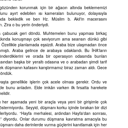
özünden korunmak için bir ağacın altında beklememizi
nu ayırt edebilen ısı kameraları bulunuyor, dolayısıyla
ada bekledik ve ben Hz. Müslim b. Akil'in macerasını
n. Zira o bu yerin önderiydi.
yla çabucak geri döndü. Muhtemelen bunu yapması birkaç
akkında konuşmayı çok seviyorum ama seansın dünkü gibi
 Özellikle planlamada eşsizdi. Araba bize ulaşmadan önce
ıştı. Araba gelince de arabaya odaklandı. Bu İHA'ların
önderdiklerini ve orada bir operasyon odasında bunları
odasından başka bir yeraltı odasına ve o arabadan şimdi tarif
 düşmanın kafasını karıştırmamız biraz zaman aldı. Gece
döndük.
şta genellikle işlerin çok acele olması gerekir. Ordu ve
imde bunu anladım. Elde imkân varken ilk fırsatta harekete
lidir.
 her aşamada yeni bir araçla veya yeni bir girişimle çok
 göstermiyordu. Seyyid, düşmanı korku içinde bırakan bir dizi
lerliyordu. “Hayfa merhalesi, ardından Hayfa'dan sonrası,
sı” diyordu. Onlar durumu düşmana kavratma amacıyla bu
düşmanı daha derinlerde vurma güçlerini kanıtlamak için her