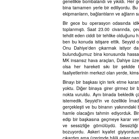
genellikle bombalandı ve yıkıldı. Her
bina tamamen yerle bir ediliyordu. Bu 
ekipmanların, bağlantıların ve ağların s
Bir gece bu operasyon odasında idi
toplanmıştı. Saat 23.00 civarında, çe
tehdit eden ciddi bir tehlike olduğunu
ben bu konuda istişare ettik. Seyyid
Onu Dahiye'den çıkarmak istiyor da
bulunduğumuz bina konusunda hassaslaşa
MK insansız hava araçları, Dahiye üzeri
olsa her hareketi sıkı bir şekilde 
faaliyetlerinin merkezi olan yerde, ki
Binayı bir başkası için terk etme karar
yoktu. Diğer binaya girer girmez bi
nokta vuruldu. Aynı binada bekledik çü
istemedik. Seyyid'in ve özellikle İma
gerçekleşti ve bu binanın yakınındaki 
hamle olacağını tahmin ediyorduk. Bin
edip bir başkasına geçmeye karar ver
ve sessizliğe gömülüydü. Sessizli
bozuyordu. Askeri kıyafet giyiyordu
çıkardım ama üzerimde hâlâ asker pant