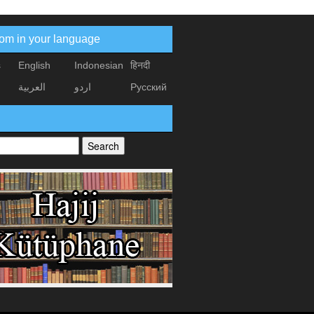
com in your language
s
English
Indonesian
हिनदी
العربیة
اردو
Русский