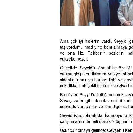
Ama çok iyi hislerim vardı, Seyyid i
taşıyordum. İmad yine beni almaya geld
ve ona Hz. Rehber'in sözlerini nak
yükseltemezdi.
Öncelikle, Seyyid'in önemli bir özelliğ
yanına gidip kendisinden Velayet bilinc
şiddetle inanır ve bunları ilahi ve ga
çok dikkatli bir şekilde dinler ve ziyade
Bu sözleri Seyyid'e ilettiğimde çok se
Savaşı zaferi gibi olacak ve ciddi zorl
cephede vuruşanlar ve tüm diğer saflar
Seyyid ikinci olarak da, kamuoyunu i
çalışmalarının temeli olarak “düşmanın za
Üçüncü noktaya gelince; Cevşen-i Kebir