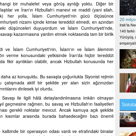
ngi bir muhalefet veya görüş ayrılığı yoktu. Diğer bir
laştılar ve İran'ın Hizbullah'ı manevi ve maddi (yani silah,
ak) her yolla, İslam Cumhuriyeti'nin gücü ölçüsünce
20 milyo
umhuriyeti nizamı içinde kimse tereddüt etmedi, en azından
Irak’ta N
eki düşünceleri duyuyordum ve İslam Cumhuriyeti'nde,
140 farklı
n savaşı kazanmasına yardım etmek noktasında tam bir birlik
Yürüyüş, d
emperyal
 ve İslam Cumhuriyeti'nin, İslam'ın ve İslam âleminin
ön verme konusundaki yetkisinde İran'da hiçbir tereddüt
da fikir ayrılıkları olabilir, ancak Hizbullah konusunda her
 daha az konuşuldu. Bu savaşta çoğunlukla Siyonist rejimin
u çatışmada aktif bir şekilde yer alan sizin ağzınızdan
ıntılarını dinlesek iyi olurdu.
avaşı ile ilgili hâlâ detaylandırılmasına imkân olmayan
ıl geçmesine rağmen, bu savaş ve Hizbullah'ın faaliyetleri
Sorula
lması gerekli noktalar mevcut. Ancak kamuya açık şekilde
n kısımlar arasında burada bahsedeceğim bazı önemli
 kalbinde bir operasyon odası vardı ve etrafındaki binalar