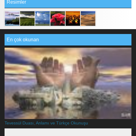
Resimler
En çok okunan
Tevessül Duası, Anlamı ve Türkçe Okunuşu