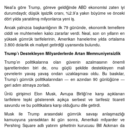
Neal’a göre Trump, göreve geldiğinde ABD ekonomisi zaten iyi
durumdaydı; düşük işsizlik oranı, %2.9’a yakın büyüme ve önceki
dört yılda yaratılmış milyonlarca yeni iş.
Ancak yalnızca başkanlığının ilk 79 gününde, ekonomik temellere
ciddi ve muhtemelen kalıcı zararlar verdi. Neal, son on yılların en
yüksek gümrük tarifelerinin, Amerikan hanelerine yılda ortalama
3.800 dolarlık ek maliyet getirdiği uyarısında bulundu.
Trump’ı Destekleyen Milyarderlerde Artan Memnuniyetsizlik
Trump’ın politikalarına olan güvenin azalmasının önemli
işaretlerinden biri de, onu güçlü şekilde destekleyen mali
çevrelerin yavaş yavaş ondan uzaklaşması oldu. Bu baskılar,
Trump’ı gümrük politikalarından — en azından 90 günlüğüne —
geri adım atmaya zorladı.
Ünlü girişimci Elon Musk, Avrupa Birliği’ne karşı açıklanan
tarifelere tepki göstererek açıkça serbest ve tarifesiz ticareti
savundu ve bu politikalara karşı olduğunu dile getirdi.
Musk ile Trump arasındaki gümrük savaşı anlaşmazlığı
kamuoyuna yansıdıktan iki gün sonra, Amerikalı milyarder ve
Pershing Square adlı yatırım şirketinin kurucusu Bill Ackman da