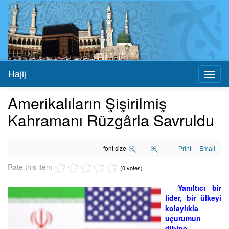
Hajij
Toggl
naviga
Amerikalıların Şişirilmiş
Kahramanı Rüzgârla Savruldu
font size
Print
Email
Rate this item
(0 votes)
Yanıltıcı bir
lider, bir ülkeyi
kolaylıkla
uçurumun
dibine