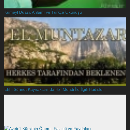
Kumeyl Duası, Anlamı ve Türkçe Okunuşu
Ehl-i Sünnet Kaynaklarında Hz. Mehdi İle İlgili Hadisler