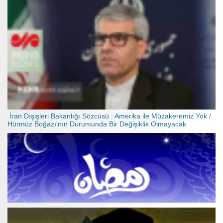
İran Dışişleri Bakanlığı Sözcüsü : Amerika ile Müzakeremiz Yok /
Hürmüz Boğazı'nın Durumunda Bir Değişiklik Olmayacak