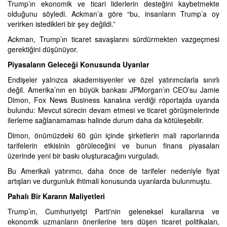
Trump’ın ekonomik ve ticari liderlerin desteğini kaybetmekte
olduğunu söyledi. Ackman’a göre “bu, insanların Trump’a oy
verirken istedikleri bir şey değildi.”
Ackman, Trump’ın ticaret savaşlarını sürdürmekten vazgeçmesi
gerektiğini düşünüyor.
Piyasaların Geleceği Konusunda Uyarılar
Endişeler yalnızca akademisyenler ve özel yatırımcılarla sınırlı
değil. Amerika’nın en büyük bankası JPMorgan’ın CEO’su Jamie
Dimon, Fox News Business kanalına verdiği röportajda uyarıda
bulundu: Mevcut sürecin devam etmesi ve ticaret görüşmelerinde
ilerleme sağlanamaması halinde durum daha da kötüleşebilir.
Dimon, önümüzdeki 60 gün içinde şirketlerin mali raporlarında
tarifelerin etkisinin görüleceğini ve bunun finans piyasaları
üzerinde yeni bir baskı oluşturacağını vurguladı.
Bu Amerikalı yatırımcı, daha önce de tarifeler nedeniyle fiyat
artışları ve durgunluk ihtimali konusunda uyarılarda bulunmuştu.
Pahalı Bir Kararın Maliyetleri
Trump’ın, Cumhuriyetçi Parti'nin geleneksel kurallarına ve
ekonomik uzmanların önerilerine ters düşen ticaret politikaları,