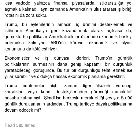
kısa vadede yalnızca finansal piyasalarda istikrarsızlığa yol
açmakla kalmadı, aynı zamanda Amerika’nın uluslararası iş birliği
rotasını da zora soktu.
Trump, bu eylemlerinin amacını iç üretimi desteklemek ve
istihdamı Amerika’ya geri kazandırmak olarak açıklasa da,
gerçekte bu politikalar Amerikalı aileler üzerinde ekonomik baskıyı
artırmakla kalmıyor, ABD’nin küresel ekonomik ve siyasi
konumunu da kötüleştiriyor.
Ekonomistler ve iş dünyası liderleri, Trump’ın gümrük
politikalarının sürmesinin daha geniş kapsamlı bir durgunluk
yaratabileceği görüşünde. Bu tür bir durgunluğu telafi etmek ise
yıllar sürebilir ve oldukça hassas ekonomik planlama gerektirir.
Trump muhtemelen hiçbir zaman diğer ülkelerin vereceği
karşılıkları veya kendi destekçilerinden göreceği muhalefeti
hesaba katmamıştı. Şimdi ise herkesin merak ettiği şey şu: Bu 90
günlük duraklamanın ardından, Trump tarifeye dayalı politikalarına
devam edecek mi?
Read
585
times