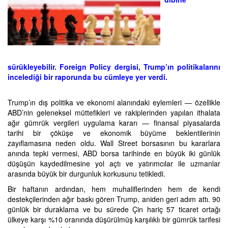
sürükleyebilir. Foreign Policy dergisi, Trump’ın politikalarını
incelediği bir raporunda bu cümleye yer verdi.
Trump’ın dış politika ve ekonomi alanındaki eylemleri — özellikle
ABD’nin geleneksel müttefikleri ve rakiplerinden yapılan ithalata
ağır gümrük vergileri uygulama kararı — finansal piyasalarda
tarihi bir çöküşe ve ekonomik büyüme beklentilerinin
zayıflamasına neden oldu. Wall Street borsasının bu kararlara
anında tepki vermesi, ABD borsa tarihinde en büyük iki günlük
düşüşün kaydedilmesine yol açtı ve yatırımcılar ile uzmanlar
arasında büyük bir durgunluk korkusunu tetikledi.
Bir haftanın ardından, hem muhaliflerinden hem de kendi
destekçilerinden ağır baskı gören Trump, aniden geri adım attı. 90
günlük bir duraklama ve bu sürede Çin hariç 57 ticaret ortağı
ülkeye karşı %10 oranında düşürülmüş karşılıklı bir gümrük tarifesi