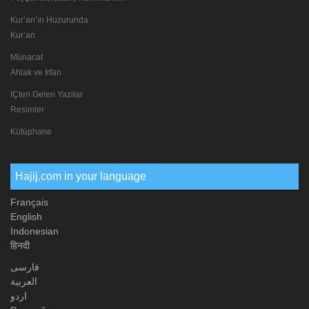
Kur’an’ın Huzurunda
Kur’an
Münacat
Ahlak ve İrfan
İÇten Gelen Yazilar
Resimler
Kütüphane
Hajij.com in your language
Français
English
Indonesian
हिनदी
فارسی
العربیة
اردو