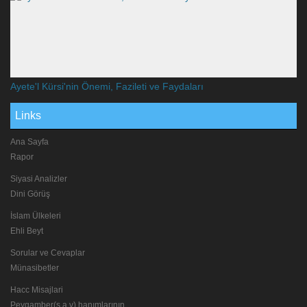
Ayete'l Kürsi'nin Önemi, Fazileti ve Faydaları
Links
Ana Sayfa
Rapor
Siyasi Analizler
Dini Görüş
İslam Ülkeleri
Ehli Beyt
Sorular ve Cevaplar
Münasibetler
Hacc Misajlari
Peygamber(s.a.v) hanımlarının