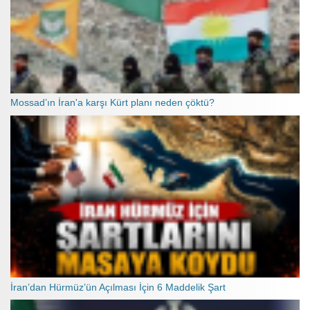
Mossad’ın İran'a karşı Kürt planı neden çöktü?
İran’dan Hürmüz’ün Açılması İçin 6 Maddelik Şart