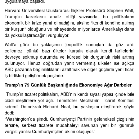
uygulamaya başladı.
Harvard Üniversitesi Uluslararası İlişkiler Profesörü Stephen Walt,
Trump’ın kararlarını analiz ettiği yazısında, bu politikaların
ekonomik bir krize yanıt olmadığını, aksine “kendi kendine atılmış
bir kurşun” olduğunu ve nihayetinde milyonlarca Amerikalıyı daha
da yoksullaştıracağını vurguluyor.
Walt’a göre bu yaklaşımın jeopolitik sonuçları da göz ardı
edilemez; çünkü bazı ülkeler karşılık olarak kendi tarifelerini
devreye sokmuş durumda ve küresel bir durgunluk riski artmış
bulunuyor. Henüz doğrudan yanıt vermemiş ülkeler ise açıkça
ABD pazarına bağımlılıklarını azaltmak ve diğer güçlerle yeni ticari
iş birlikleri geliştirmek peşinde.
Trump’ın 79 Günlük Başkanlığında Ekonomiye Ağır Darbeler
Trump’ın ticaret politikaları, ABD’nin kendi siyasi yapısı içinde bile
ciddi eleştirilere yol açtı. Temsilciler Meclisi’nin Ticaret Komitesi
kıdemli Demokratı Richard Neal, bu yaklaşımı eleştirerek şöyle
dedi:
“Washington’da şimdi, Cumhuriyetçi Partinin geleneksel çizgisinin
tersine, serbest ticarete müdahaleyi savunan yeni bir ‘gümrük
vergisi yanlısı Cumhuriyetçiler’ akımı oluşuyor.”