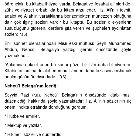
öğrencinin bu kitaba ihtiyacı vardır. Belagat ve fesahat alimleri de,
züht ve riyazet erbabı da bu kitabı arzu eder. Hz. Ali’nin tevhit,
adalet ve Allah’ın yaratıklarına benzemekten münezzeh olduğuna
dair çok ilginç sözleri vardır bu kitapta. Bu sözler dile-yenlerin
susuzluğunu gideren, dertlere şifa veren ve şüpheleri aydınlatan
sözlerdir.(5)
Ehli sünnet ulemalarından Mısır eski müftüsü Şeyh Muhammed
Abduh, Nehcü’l Belaga’ya yazdığı şerhin önsözünde şöyle
yazmaktadır:
“Anlamına delalet eden bu kadar güzel bir isim daha bilmiyorum.
Kitabın anlamına delalet eden bu isimden daha fazlasını açıklamak
benim gücümün dışındadır…”(6)
Nehcü’l Belaga’nın İçeriği
Seyyid Razi (r.a), Nehcü’l Belaga’nın önsözünde kitabı nasıl
düzenlediği hakkında şöyle yazmaktadır: Hz. Ali’nin sözlerinin üç
önemli nokta etrafında döndüğünü gördüm.
* Hutbe ve emirler,
* Mektup ve yazılar,
* Hikmetli sözler ve öğütlerdir.