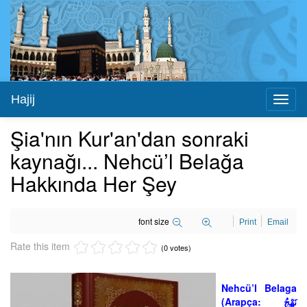
Hajij
Toggl
naviga
Şia'nın Kur'an'dan sonraki
kaynağı... Nehcü’l Belağa
Hakkında Her Şey
font size
Print
Email
Rate this item
(0 votes)
Nehcü’l Belaga
(Arapça: نَهْجُ