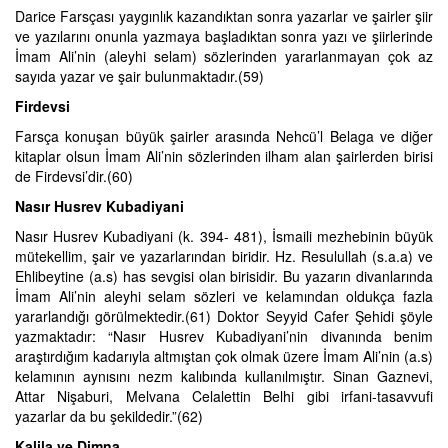
Darice Farsçası yaygınlık kazandıktan sonra yazarlar ve şairler şiir
ve yazılarını onunla yazmaya başladıktan sonra yazı ve şiirlerinde
İmam Ali’nin (aleyhi selam) sözlerinden yararlanmayan çok az
sayıda yazar ve şair bulunmaktadır.(59)
Firdevsi
Farsça konuşan büyük şairler arasında Nehcü’l Belaga ve diğer
kitaplar olsun İmam Ali’nin sözlerinden ilham alan şairlerden birisi
de Firdevsi’dir.(60)
Nasır Husrev Kubadiyani
Nasır Husrev Kubadiyani (k. 394- 481), İsmaili mezhebinin büyük
mütekellim, şair ve yazarlarından biridir. Hz. Resulullah (s.a.a) ve
Ehlibeytine (a.s) has sevgisi olan birisidir. Bu yazarın divanlarında
İmam Ali’nin aleyhi selam sözleri ve kelamından oldukça fazla
yararlandığı görülmektedir.(61) Doktor Seyyid Cafer Şehidi şöyle
yazmaktadır: “Nasır Husrev Kubadiyani’nin divanında benim
araştırdığım kadarıyla altmıştan çok olmak üzere İmam Ali’nin (a.s)
kelamının aynısını nezm kalıbında kullanılmıştır. Sinan Gaznevi,
Attar Nişaburi, Melvana Celalettin Belhi gibi irfani-tasavvufi
yazarlar da bu şekildedir.”(62)
Kalila ve Dimna