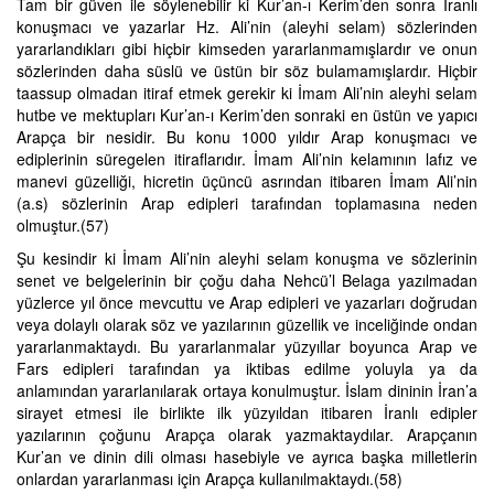
Tam bir güven ile söylenebilir ki Kur’an-ı Kerim’den sonra İranlı
konuşmacı ve yazarlar Hz. Ali’nin (aleyhi selam) sözlerinden
yararlandıkları gibi hiçbir kimseden yararlanmamışlardır ve onun
sözlerinden daha süslü ve üstün bir söz bulamamışlardır. Hiçbir
taassup olmadan itiraf etmek gerekir ki İmam Ali’nin aleyhi selam
hutbe ve mektupları Kur’an-ı Kerim’den sonraki en üstün ve yapıcı
Arapça bir nesidir. Bu konu 1000 yıldır Arap konuşmacı ve
ediplerinin süregelen itiraflarıdır. İmam Ali’nin kelamının lafız ve
manevi güzelliği, hicretin üçüncü asrından itibaren İmam Ali’nin
(a.s) sözlerinin Arap edipleri tarafından toplamasına neden
olmuştur.(57)
Şu kesindir ki İmam Ali’nin aleyhi selam konuşma ve sözlerinin
senet ve belgelerinin bir çoğu daha Nehcü’l Belaga yazılmadan
yüzlerce yıl önce mevcuttu ve Arap edipleri ve yazarları doğrudan
veya dolaylı olarak söz ve yazılarının güzellik ve inceliğinde ondan
yararlanmaktaydı. Bu yararlanmalar yüzyıllar boyunca Arap ve
Fars edipleri tarafından ya iktibas edilme yoluyla ya da
anlamından yararlanılarak ortaya konulmuştur. İslam dininin İran’a
sirayet etmesi ile birlikte ilk yüzyıldan itibaren İranlı edipler
yazılarının çoğunu Arapça olarak yazmaktaydılar. Arapçanın
Kur’an ve dinin dili olması hasebiyle ve ayrıca başka milletlerin
onlardan yararlanması için Arapça kullanılmaktaydı.(58)