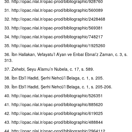
30. http://opac.nlai.ir/opac-prod/bibliographic/928760
31. http://opac.nlai.ir/opac-prod/bibliographic/560089
32. http://opac.nlai.ir/opac-prod/bibliographic/2428468
33. http://opac.nlai.ir/opac-prod/bibliographic/569381
34. http://opac.nlai.ir/opac-prod/bibliographic/748217
35. http://opac.nlai.ir/opac-prod/bibliographic/1925260
36. İbn Hallakan, Vefayatu’l A’yan ve Enbai Ebnai’z Zaman, c. 3, s.
313.
37. Zehebi, Seyu A’lamu’n Nubela, c. 17, s. 589.
38. İbn Ebi’l Hadid, Şerhi Nehcü’l Belaga, c. 1, s. 205.
39. İbn Ebi’l Hadid, Şerhi Nehcü’l Belaga, c. 1, s. 205-206.
40. http://opac.nlai.ir/opac-prod/bibliographic/526351
41. http://opac.nlai.ir/opac-prod/bibliographic/885620
42. http://opac.nlai.ir/opac-prod/bibliographic/619025
43. http://opac.nlai.ir/opac-prod/bibliographic/488844
44. http://opac.nlai.ir/opac-prod/bibliographic/2964112