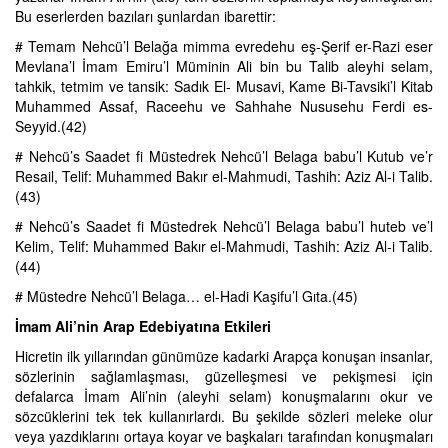
Bu eserlerden bazıları şunlardan ibarettir:
# Temam Nehcü’l Belağa mimma evredehu eş-Şerif er-Razi eser
Mevlana’l İmam Emiru’l Müminin Ali bin bu Talib aleyhi selam,
tahkik, tetmim ve tansik: Sadık El- Musavi, Kame Bi-Tavsiki’l Kitab
Muhammed Assaf, Raceehu ve Sahhahe Nususehu Ferdi es-
Seyyid.(42)
# Nehcü’s Saadet fi Müstedrek Nehcü’l Belaga babu’l Kutub ve’r
Resail, Telif: Muhammed Bakır el-Mahmudi, Tashih: Aziz Al-i Talib.
(43)
# Nehcü’s Saadet fi Müstedrek Nehcü’l Belaga babu’l huteb ve’l
Kelim, Telif: Muhammed Bakır el-Mahmudi, Tashih: Aziz Al-i Talib.
(44)
# Müstedre Nehcü’l Belaga… el-Hadi Kaşifu’l Gıta.(45)
İmam Ali’nin Arap Edebiyatına Etkileri
Hicretin ilk yıllarından günümüze kadarki Arapça konuşan insanlar,
sözlerinin sağlamlaşması, güzelleşmesi ve pekişmesi için
defalarca İmam Ali’nin (aleyhi selam) konuşmalarını okur ve
sözcüklerini tek tek kullanırlardı. Bu şekilde sözleri meleke olur
veya yazdıklarını ortaya koyar ve başkaları tarafından konuşmaları