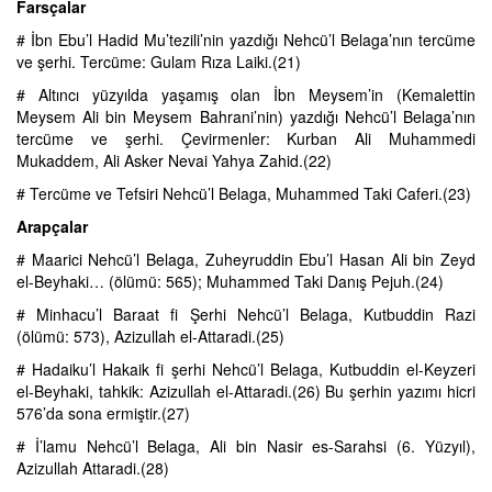
Farsçalar
# İbn Ebu’l Hadid Mu’tezili’nin yazdığı Nehcü’l Belaga’nın tercüme
ve şerhi. Tercüme: Gulam Rıza Laiki.(21)
# Altıncı yüzyılda yaşamış olan İbn Meysem’in (Kemalettin
Meysem Ali bin Meysem Bahrani’nin) yazdığı Nehcü’l Belaga’nın
tercüme ve şerhi. Çevirmenler: Kurban Ali Muhammedi
Mukaddem, Ali Asker Nevai Yahya Zahid.(22)
# Tercüme ve Tefsiri Nehcü’l Belaga, Muhammed Taki Caferi.(23)
Arapçalar
# Maarici Nehcü’l Belaga, Zuheyruddin Ebu’l Hasan Ali bin Zeyd
el-Beyhaki… (ölümü: 565); Muhammed Taki Danış Pejuh.(24)
# Minhacu’l Baraat fi Şerhi Nehcü’l Belaga, Kutbuddin Razi
(ölümü: 573), Azizullah el-Attaradi.(25)
# Hadaiku’l Hakaik fi şerhi Nehcü’l Belaga, Kutbuddin el-Keyzeri
el-Beyhaki, tahkik: Azizullah el-Attaradi.(26) Bu şerhin yazımı hicri
576’da sona ermiştir.(27)
# İ’lamu Nehcü’l Belaga, Ali bin Nasir es-Sarahsi (6. Yüzyıl),
Azizullah Attaradi.(28)