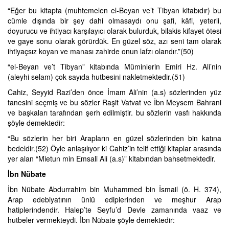
“Eğer bu kitapta (muhtemelen el-Beyan ve’t Tibyan kitabıdır) bu
cümle dışında bir şey dahi olmasaydı onu şafi, kâfi, yeterli,
doyurucu ve ihtiyacı karşılayıcı olarak bulurduk, bilakis kifayet ötesi
ve gaye sonu olarak görürdük. En güzel söz, azı seni tam olarak
ihtiyaçsız koyan ve manası zahirde onun lafzı olandır.”(50)
“el-Beyan ve’t Tibyan” kitabında Müminlerin Emiri Hz. Ali’nin
(aleyhi selam) çok sayıda hutbesini nakletmektedir.(51)
Cahiz, Seyyid Razi’den önce İmam Ali’nin (a.s) sözlerinden yüz
tanesini seçmiş ve bu sözler Raşit Vatvat ve İbn Meysem Bahrani
ve başkaları tarafından şerh edilmiştir. bu sözlerin vasfı hakkında
şöyle demektedir:
“Bu sözlerin her biri Arapların en güzel sözlerinden bin katına
bedeldir.(52) Öyle anlaşılıyor ki Cahiz’in telif ettiği kitaplar arasında
yer alan “Mietun min Emsali Ali (a.s)” kitabından bahsetmektedir.
İbn Nübate
İbn Nübate Abdurrahim bin Muhammed bin İsmail (ö. H. 374),
Arap edebiyatının ünlü ediplerinden ve meşhur Arap
hatiplerindendir. Halep’te Seyfu’d Devle zamanında vaaz ve
hutbeler vermekteydi. İbn Nübate şöyle demektedir: