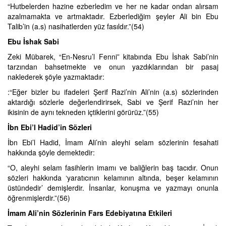
“Hutbelerden hazine ezberledim ve her ne kadar ondan alırsam
azalmamakta ve artmaktadır. Ezberlediğim şeyler Ali bin Ebu
Talib’in (a.s) nasihatlerden yüz fasıldır.”(54)
Ebu İshak Sabi
Zeki Mübarek, “En-Nesru’l Fenni” kitabında Ebu İshak Sabi’nin
tarzından bahsetmekte ve onun yazdıklarından bir pasaj
naklederek şöyle yazmaktadır:
:“Eğer bizler bu ifadeleri Şerif Razi’nin Ali’nin (a.s) sözlerinden
aktardığı sözlerle değerlendirirsek, Sabi ve Şerif Razi’nin her
ikisinin de aynı tekneden içtiklerini görürüz.”(55)
İbn Ebi’l Hadid’in Sözleri
İbn Ebi’l Hadid, İmam Ali’nin aleyhi selam sözlerinin fesahati
hakkında şöyle demektedir:
“O, aleyhi selam fasihlerin imamı ve baliğlerin baş tacıdır. Onun
sözleri hakkında ‘yaratıcının kelamının altında, beşer kelamının
üstündedir’ demişlerdir. İnsanlar, konuşma ve yazmayı onunla
öğrenmişlerdir.”(56)
İmam Ali’nin Sözlerinin Fars Edebiyatına Etkileri