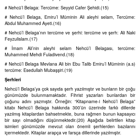
# Nehcü’l Belaga: Tercüme: Seyyid Cafer Şehidi.(15)
# Nehcü’l Belaga, Emiru’l Müminin Ali aleyhi selam, Tercüme:
Abdul Muhammed Ayeti.(16)
# Nehcü’l Belaga’nın tercüme ve şerhi: tercüme ve şerh: Ali Naki
Feyzulislam.(17)
# İmam Ali’nin aleyhi selam Nehcü’l Belagası, tercüme:
Muhammed Mehdi Fuladivend.(18)
# Nehcü’l Belaga Mevlana Ali bin Ebu Talib Emiru’l Müminin (a.s)
tercüme: Esedullah Mubaşşiri.(19)
Şerhleri
Nehcü’l Belaga’ya çok sayıda şerh yazılmıştır ve bunların bir çoğu
günümüzde bulunmamaktadır. Fihrist yazarları bunlardan bir
çoğunu adını yazmıştır. Örneğin: “Kitapname-i Nehcü’l Belaga”
kitabı Nehcü’l Belaga hakkında 300’ün üzerinde farklı dillerde
yazılmış kitaplardan bahsetmekte, buna rağmen bunun kapsayıcı
bir sayı olmadığını düşünmektedir.(20) Aşağıda belirtilen kitap
isimleri günümüzde mevcut olan önemli şerhlerden bazılarını
içermektedir. Kitaplar arapça ve farsça dillerinde yazılmıştır.