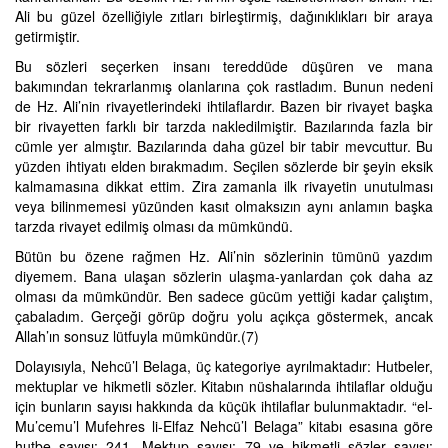
Ali bu güzel özelliğiyle zıtları birleştirmiş, dağınıklıkları bir araya
getirmiştir.
Bu sözleri seçerken insanı tereddüde düşüren ve mana
bakımından tekrarlanmış olanlarına çok rastladım. Bunun nedeni
de Hz. Ali’nin rivayetlerindeki ihtilaflardır. Bazen bir rivayet başka
bir rivayetten farklı bir tarzda nakledilmiştir. Bazılarında fazla bir
cümle yer almıştır. Bazılarında daha güzel bir tabir mevcuttur. Bu
yüzden ihtiyatı elden bırakmadım. Seçilen sözlerde bir şeyin eksik
kalmamasına dikkat ettim. Zira zamanla ilk rivayetin unutulması
veya bilinmemesi yüzünden kasıt olmaksızın aynı anlamın başka
tarzda rivayet edilmiş olması da mümkündü.
Bütün bu özene rağmen Hz. Ali’nin sözlerinin tümünü yazdım
diyemem. Bana ulaşan sözlerin ulaşma-yanlardan çok daha az
olması da mümkündür. Ben sadece gücüm yettiği kadar çalıştım,
çabaladım. Gerçeği görüp doğru yolu açıkça göstermek, ancak
Allah’ın sonsuz lütfuyla mümkündür.(7)
Dolayısıyla, Nehcü’l Belaga, üç kategoriye ayrılmaktadır: Hutbeler,
mektuplar ve hikmetli sözler. Kitabın nüshalarında ihtilaflar olduğu
için bunların sayısı hakkında da küçük ihtilaflar bulunmaktadır. “el-
Mu’cemu’l Mufehres li-Elfaz Nehcü’l Belaga” kitabı esasına göre
hutbe sayısı: 241, Mektup sayısı: 79 ve hikmetli sözler sayısı: