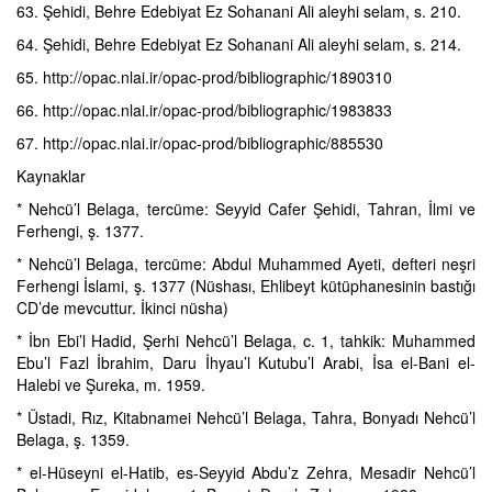
63. Şehidi, Behre Edebiyat Ez Sohanani Ali aleyhi selam, s. 210.
64. Şehidi, Behre Edebiyat Ez Sohanani Ali aleyhi selam, s. 214.
65. http://opac.nlai.ir/opac-prod/bibliographic/1890310
66. http://opac.nlai.ir/opac-prod/bibliographic/1983833
67. http://opac.nlai.ir/opac-prod/bibliographic/885530
Kaynaklar
* Nehcü’l Belaga, tercüme: Seyyid Cafer Şehidi, Tahran, İlmi ve
Ferhengi, ş. 1377.
* Nehcü’l Belaga, tercüme: Abdul Muhammed Ayeti, defteri neşri
Ferhengi İslami, ş. 1377 (Nüshası, Ehlibeyt kütüphanesinin bastığı
CD’de mevcuttur. İkinci nüsha)
* İbn Ebi’l Hadid, Şerhi Nehcü’l Belaga, c. 1, tahkik: Muhammed
Ebu’l Fazl İbrahim, Daru İhyau’l Kutubu’l Arabi, İsa el-Bani el-
Halebi ve Şureka, m. 1959.
* Üstadi, Rız, Kitabnamei Nehcü’l Belaga, Tahra, Bonyadı Nehcü’l
Belaga, ş. 1359.
* el-Hüseyni el-Hatib, es-Seyyid Abdu’z Zehra, Mesadir Nehcü’l