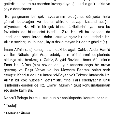
getirdikten sonra bu eserden kıvanç duyduğunu dile getirmekte ve
şöyle demektedir:
“Bu çalışmanın bir çok faydalarının olduğunu, dünyada hızla
şöhret bulacağını ve bana ahirette sevap kazandıracağını
biliyordum. Hz. Ali’nin bir çok bilinen faziletlerinin yanı sıra bu
faziletinin de bilinmesini istedim. Zira Hz. Ali bu sahada da
kendinden öncekilerden daha üstün ve eşsiz bir konumdadır. Hz.
Ali’nin sözleri; ucu bucağı, kıyısı dibi olmayan bir deniz gibidir.”(1)
İmam Ali’nin (a.s) konuşmalarındaki belagat, Cahiz, Abdul Hamid
ve İbn Nübate gibi Arap edebiyatının birinci sınıf ediplerinde
oldukça etki bırakmıştır. Cahiz, Seyyid Razi’den önce Müminlerin
Emiri Hz. Ali’nin (a.s) sözlerinden yüz tanesini seçip bir araya
getirmiş ve Raşit Vatvat ve İbn Meysem Bahrani onları şerh
etmiştir. Kendisi de ünlü kitabı “el-Beyan ve’t Tebyin” kitabında Hz.
Ali’nin bir çok hutbesini getirmiştir. Yine Fars edebiyatının ünlü
isimlerinin eserleri de Hz. Emire’l Müminin (a.s) konuşmalarından
etkisinde kalmıştır.
Nehcü’l Belaga İslam kültürünün bir ansiklopedisi konumundadır:
* Teoloji
* Melekler Âlemi