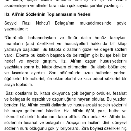
akademisyen ve alimler tarafından çok sayıda şerhler yazılmıştır.
Hz. Ali’nin Sözlerinin Toplanmasının Nedeni
Seyyid Razi Nehcü’l Belaga’nın mukaddimesinde şöyle
yazmaktadır:
“Ömrümün baharındayken ve ömür dalım henüz tazeyken
İmamların (a.s) özellikleri ve hususiyetleri hakkında bir kitap
yazmaya başladım. Bu kitapta o zatların güzel ve değerli sözleri
vardı. Elbette bu kitabın başında da belirttiğim gibi bu işe belli bir
hedef ve niyetle giriştim. Hz. Ali’nin özgün hususiyetlerini
yazdıktan sonra bu kitabı devam ettirmedim. Bu kitabı bölümlere
ve kısımlara ayırdım. Son bölümünde uzun hutbeler yerine,
öğütlerini hikmetlerini, örneklemelerini ve kısa edebi sözlerini bir
araya topladım.
:Bazı dostlarım bu kitabı okuyunca çok beğenip övdüler, fesahat
ve belagatı ile eşsizlik ve özgünlüğüne hayran oldular. Bu yüzden
benden Hz. Ali’nin çeşitli dallarda ve hususlardaki seçkin sözlerini
bir araya getirmemi istediler. Hz. Ali’nin öğüt, yazı, hutbe ve
hikmetli sözlerini toplamamı talep ettiler. Zira onlar Hz. Ali’nin bu
sözlerinin fesahat ve belagatını, Arapça’nın incileri, dini- dünyevi
sözlerin nuru olduğunu çok iyi biliyorlardı. Zira böylesi özellikler hiç