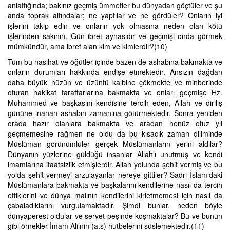
anlattığında; bakınız geçmiş ümmetler bu dünyadan göçtüler ve şu
anda toprak altındalar; ne yaptılar ve ne gördüler? Onların iyi
işlerini takip edin ve onların yok olmasına neden olan kötü
işlerinden sakının. Gün ibret aynasıdır ve geçmişi onda görmek
mümkündür, ama ibret alan kim ve kimlerdir?(10)
Tüm bu nasihat ve öğütler içinde bazen de ashabına bakmakta ve
onların durumları hakkında endişe etmektedir. Ansızın dağdan
daha büyük hüzün ve üzüntü kalbine çökmekte ve minberinde
oturan hakikat taraftarlarına bakmakta ve onları geçmişe Hz.
Muhammed ve başkasını kendisine tercih eden, Allah ve diriliş
gününe inanan ashabın zamanına götürmektedir. Sonra yeniden
orada hazır olanlara bakmakta ve aradan henüz otuz yıl
geçmemesine rağmen ne oldu da bu kısacık zaman diliminde
Müslüman görünümlüler gerçek Müslümanların yerini aldılar?
Dünyanın yüzlerine güldüğü insanlar Allah’ı unutmuş ve kendi
imamlarına itaatsizlik etmişlerdir. Allah yolunda şehit vermiş ve bu
yolda şehit vermeyi arzulayanlar nereye gittiler? Sadrı İslam’daki
Müslümanlara bakmakta ve başkalarını kendilerine nasıl da tercih
ettiklerini ve dünya malının kendilerini kirletmemesi için nasıl da
çabaladıklarını vurgulamaktadır. Şimdi bunlar, neden böyle
dünyaperest oldular ve servet peşinde koşmaktalar? Bu ve bunun
gibi örnekler İmam Ali’nin (a.s) hutbelerini süslemektedir.(11)