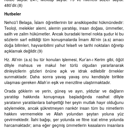
480’dir.(8)
Hutbeler
Nehcü’l Belaga, İslam öğretilerinin bir ansiklopedisi hükmündedir:
Teoloji, melekler alemi, alemin yaratılışı, insan doğası, ümmetler,
salih ve zalim hükümetler. Ancak buradaki temel nokta şudur ki bu
sözlerin sarf edildiği tüm konuşmalarda İmam Ali’nin (a.s) amacı
doğa bilimleri, hayvanbilimi yahut felsefi ve tarihi noktaları öğretip
açıklamak değildir.(9)
Hz. Ali’nin (a.s) bu tür konuları işlemesi, Kur’an-ı Kerim gibi, öğüt
diliyle mahsus ve makul her türlü olgudan yararlanarak
dinleyicilerin gözleri önüne açık ve idrak edilebilir örnekler
sunmaktadır. Daha sonra yavaş yavaş onu kendisiyle birlikte
ulaşması gereken Allah’ın eşik ve menziline ulaştırmaktadır.
Orada göklerin ve yerin, güneş ve ayın, yıldızlar ve dağların
yaratılışı hakkında konuşmaya başladığında nasihat diliyle
yaratanın yaratılanlara bahşettiği her şeyin mutlak hayır olduğunu
söylemekte, ancak şükretmeyen nankör insan tüm bu nimetlerin
hakkını vermemekte ve Allah yolundan şeytan yoluna yüz
çevirmektedir. İlahi bağışı, şer yolunda ve fitne icat etme yolunda
harcamaktadır; ama eğer geçmiş ümmetlerin kıssalarını insanlara