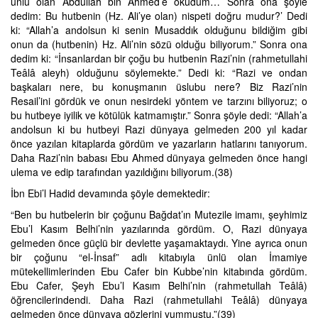
ünlü olan Abdullah bin Ahmed’e okudum… Sonra ona şöyle
dedim: Bu hutbenin (Hz. Ali’ye olan) nispeti doğru mudur?’ Dedi
ki: “Allah’a andolsun ki senin Musaddık olduğunu bildiğim gibi
onun da (hutbenin) Hz. Ali’nin sözü olduğu biliyorum.” Sonra ona
dedim ki: “İnsanlardan bir çoğu bu hutbenin Razi’nin (rahmetullahi
Teâlâ aleyh) olduğunu söylemekte.” Dedi ki: “Razi ve ondan
başkaları nere, bu konuşmanın üslubu nere? Biz Razi’nin
Resail’ini gördük ve onun nesirdeki yöntem ve tarzını biliyoruz; o
bu hutbeye iyilik ve kötülük katmamıştır.” Sonra şöyle dedi: “Allah’a
andolsun ki bu hutbeyi Razi dünyaya gelmeden 200 yıl kadar
önce yazılan kitaplarda gördüm ve yazarların hatlarını tanıyorum.
Daha Razi’nin babası Ebu Ahmed dünyaya gelmeden önce hangi
ulema ve edip tarafından yazıldığını biliyorum.(38)
İbn Ebi’l Hadid devamında şöyle demektedir:
“Ben bu hutbelerin bir çoğunu Bağdat’ın Mutezile imamı, şeyhimiz
Ebu’l Kasım Belhi’nin yazılarında gördüm. O, Razi dünyaya
gelmeden önce güçlü bir devlette yaşamaktaydı. Yine ayrıca onun
bir çoğunu “el-İnsaf” adlı kitabıyla ünlü olan İmamiye
mütekellimlerinden Ebu Cafer bin Kubbe’nin kitabında gördüm.
Ebu Cafer, Şeyh Ebu’l Kasım Belhi’nin (rahmetullah Teâlâ)
öğrencilerindendi. Daha Razi (rahmetullahi Teâlâ) dünyaya
gelmeden önce dünyaya gözlerini yummuştu.”(39)