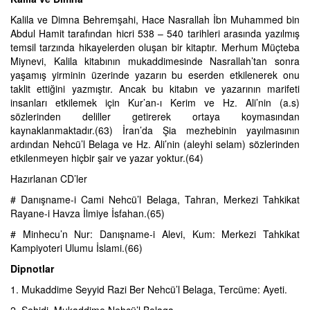
Kalila ve Dimna Behremşahi, Hace Nasrallah İbn Muhammed bin
Abdul Hamit tarafından hicri 538 – 540 tarihleri arasında yazılmış
temsil tarzında hikayelerden oluşan bir kitaptır. Merhum Müçteba
Miynevi, Kalila kitabının mukaddimesinde Nasrallah’tan sonra
yaşamış yirminin üzerinde yazarın bu eserden etkilenerek onu
taklit ettiğini yazmıştır. Ancak bu kitabın ve yazarının marifeti
insanları etkilemek için Kur’an-ı Kerim ve Hz. Ali’nin (a.s)
sözlerinden deliller getirerek ortaya koymasından
kaynaklanmaktadır.(63) İran’da Şia mezhebinin yayılmasının
ardından Nehcü’l Belaga ve Hz. Ali’nin (aleyhi selam) sözlerinden
etkilenmeyen hiçbir şair ve yazar yoktur.(64)
Hazırlanan CD’ler
# Danışname-i Cami Nehcü’l Belaga, Tahran, Merkezi Tahkikat
Rayane-i Havza İlmiye İsfahan.(65)
# Minhecu’n Nur: Danışname-i Alevi, Kum: Merkezi Tahkikat
Kampiyoteri Ulumu İslami.(66)
Dipnotlar
1. Mukaddime Seyyid Razi Ber Nehcü’l Belaga, Tercüme: Ayeti.