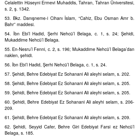
Celalettin Hüseyni Ermevi Muhaddis, Tahran, Tahran Üniversitesi,
s. 2, ş. 1342.
53. Bkz. Danışneme-i Cihanı İslam, “Cahiz, Ebu Osman Amr b.
Bahr” maddesi.
54. İbn Ebi’l Hadid, Şerhi Nehcü’l Belaga, c. 1, s. 24; Şehidi,
Mukaddime Nehcü’l Belaga.
55. En-Nesru’l Fenni, c. 2, s. 196; Mukaddime Nehcü’l Belaga’dan
naklen, şehidi.
56. İbn Ebi’l Hadid, Şerhi Nehcü’l Belaga, c. 1, s. 24.
57. Şehidi, Behre Edebiyat Ez Sohanani Ali aleyhi selam, s. 202.
58. Şehidi, Behre Edebiyat Ez Sohanani Ali aleyhi selam, s. 205.
59. Şehidi, Behre Edebiyat Ez Sohanani Ali aleyhi selam, s. 205.
60. Şehidi, Behre Edebiyat Ez Sohanani Ali aleyhi selam, s. 206-
209.
61. Şehidi, Behre Edebiyat Ez Sohanani Ali aleyhi selam, s. 209.
62. Şehidi, Seyyid Cafer, Behre Giri Edebiyat Farsi ez Nehcü’l
Belaga, s. 185.