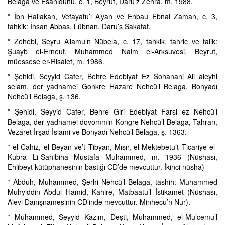
Belaga ve Esaniduhu, c. 1, Beyrut, Daru’z Zehra, m. 1988.
* İbn Hallakan, Vefayatu’l A’yan ve Enbau Ebnai Zaman, c. 3,
tahkik: İhsan Abbas, Lübnan, Daru’s Sakafat.
* Zehebi, Seyru A’lamu’n Nübela, c. 17, tahkik, tahric ve talik:
Şuayb el-Erneut, Muhammed Naim el-Arksuvesi, Beyrut,
müessese er-Risalet, m. 1986.
* Şehidi, Seyyid Cafer, Behre Edebiyat Ez Sohanani Ali aleyhi
selam, der yadnamei Gonkre Hazare Nehcü’l Belaga, Bonyadı
Nehcü’l Belaga, ş. 136.
* Şehidi, Seyyid Cafer, Behre Giri Edebiyat Farsi ez Nehcü’l
Belaga, der yadnamei dovommin Kongre Nehcü’l Belaga, Tahran,
Vezaret İrşad İslami ve Bonyadı Nehcü’l Belaga, ş. 1363.
* el-Cahiz, el-Beyan ve’t Tibyan, Mısır, el-Mektebetu’t Ticariye el-
Kubra Li-Sahibiha Mustafa Muhammed, m. 1936 (Nüshası,
Ehlibeyt kütüphanesinin bastığı CD’de mevcuttur. İkinci nüsha)
* Abduh, Muhammed, Şerhi Nehcü’l Belaga, tashih: Muhammed
Muhyiddin Abdul Hamid, Kahire, Matbaatu’l İstikamet (Nüshası,
Alevi Danışnamesinin CD’inde mevcuttur. Minhecu’n Nur).
* Muhammed, Seyyid Kazım, Deşti, Muhammed, el-Mu’cemu’l