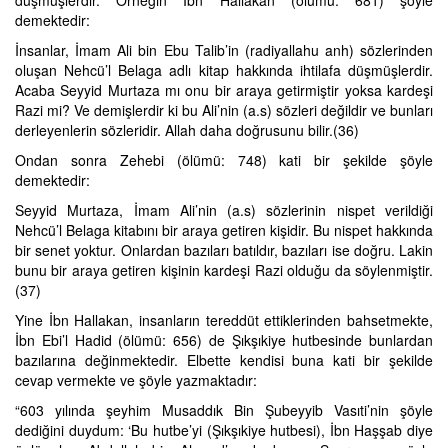
düşmüşlerdir. Örneğin İbn Hallakan (ölümü: 681) şöyle
demektedir:
İnsanlar, İmam Ali bin Ebu Talib’in (radiyallahu anh) sözlerinden
oluşan Nehcü’l Belaga adlı kitap hakkında ihtilafa düşmüşlerdir.
Acaba Seyyid Murtaza mı onu bir araya getirmiştir yoksa kardeşi
Razi mi? Ve demişlerdir ki bu Ali’nin (a.s) sözleri değildir ve bunları
derleyenlerin sözleridir. Allah daha doğrusunu bilir.(36)
Ondan sonra Zehebi (ölümü: 748) kati bir şekilde şöyle
demektedir:
Seyyid Murtaza, İmam Ali’nin (a.s) sözlerinin nispet verildiği
Nehcü’l Belaga kitabını bir araya getiren kişidir. Bu nispet hakkında
bir senet yoktur. Onlardan bazıları batıldır, bazıları ise doğru. Lakin
bunu bir araya getiren kişinin kardeşi Razi olduğu da söylenmiştir.
(37)
Yine İbn Hallakan, insanların tereddüt ettiklerinden bahsetmekte,
İbn Ebi’l Hadid (ölümü: 656) de Şıkşıkiye hutbesinde bunlardan
bazılarına değinmektedir. Elbette kendisi buna kati bir şekilde
cevap vermekte ve şöyle yazmaktadır:
“603 yılında şeyhim Musaddık Bin Şubeyyib Vasıti’nin şöyle
dediğini duydum: ‘Bu hutbe’yi (Şıkşıkiye hutbesi), İbn Haşşab diye