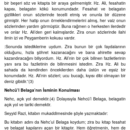
bir beşeri söz ve kitapta bir araya gelmemiştir. Hz. Ali, fesahatin
kapısı, belagatın kökü konumundadır. Fesahat ve belagatın
gizlilikleri onun sözlerinde tecelli etmiş ve onunla bir düzene
girmiştir. Her hatip onun örneklendirmelerini almış, her vaiz onun
sözlerinden yardım görmüştür. Buna rağmen o herkesten ilerdedir
ve onlar Hz. Ali’den geri kalmışlardır. Zira onun sözlerinde ilahi
ilmin izi ve Peygamberin kokusu vardır.
:Sonunda istediklerine uydum. Zira bunun bir çok faydalarının
olduğunu, hızla şöhret kazanacağını ve bana ahirette sevap
kazandıracağını biliyordum. Hz. Ali’nin bir çok bilinen faziletlerinin
yanı sıra bu faziletinin de bilinmesini istedim. Zira Hz. Ali bu
sahada da kendinden öncekilerden daha üstün ve eşsiz bir
konumdadır. Hz. Ali’nin sözleri; ucu bucağı, kıyısı dibi olmayan bir
deniz gibidir.”(3)
Nehcü’l Belaga’nın İsminin Konulması
Nehc, açık yol demektir.(4) Dolayısıyla Nehcü’l Belaga, belagatin
açık yol ve tariki demektir.
Seyyid Razi, kitabın mukaddimesinde şöyle yazmaktadır:
Bu kitabın adını da Nehc’ul Belaga koydum; zira bu kitap fesahat
ve belagat kapılarını açan bir kitaptır. Hem öğretmenin, hem de