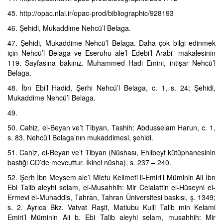
45. http://opac.nlai.ir/opac-prod/bibliographic/928193
46. Şehidi, Mukaddime Nehcü’l Belaga.
47. Şehidi, Mukaddime Nehcü’l Belaga. Daha çok bilgi edinmek
için Nehcü’l Belaga ve Eseruhu ale’l Edebi’l Arabi” makalesinin
119. Sayfasına bakınız. Muhammed Hadi Emini, intişar Nehcü’l
Belaga.
48. İbn Ebi’l Hadid, Şerhi Nehcü’l Belaga, c. 1, s. 24; Şehidi,
Mukaddime Nehcü’l Belaga.
49.
50. Cahiz, el-Beyan ve’t Tibyan, Tashih: Abdusselam Harun, c. 1,
s. 83, Nehcü’l Belaga’nın mukaddimesi, şehidi.
51. Cahiz, el-Beyan ve’t Tibyan (Nüshası, Ehlibeyt kütüphanesinin
bastığı CD’de mevcuttur. İkinci nüsha), s. 237 – 240.
52. Şerh İbn Meysem ale’l Mietu Kelimeti li-Emiri’l Müminin Ali İbn
Ebi Talib aleyhi selam, el-Musahhih: Mir Celalattin el-Hüseyni el-
Ermevi el-Muhaddis, Tahran, Tahran Üniversitesi baskısı, ş. 1349;
s. 2. Ayrıca Bkz. Vatvat Raşit, Matlubu Kulli Talib min Kelami
Emiri’l Müminin Ali b. Ebi Talib aleyhi selam, musahhih: Mir