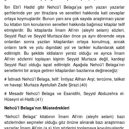
İbn Ebi’l Hadid gibi Nehcü’l Belaga’ya şerh yazan yazarlar
şerhlerinde yer yer itirazlara ve senetleri hakkında kati cevaplar
ortaya koymuşlardır. Bunun yanı sıra çok sayıda araştırmacı yazar
bu kitabın tüm konularının senetleri hakkında bağımsız kitaplar telif
etmişlerdir. Bu kitaplarda İmam Ali’nin (aleyhi selam) sözleri,
Seyyid Razi ve Seyyid Murtaza’dan önce ya aynı dönemde veya
onlardan sonra yazılan kitaplardan ortaya konulmuş, ancak
onların tarik ve yolu dışındaki yol ve tarikler kullanılarak sabit
edilmiştir. Bu şekilde iddiaların yersiz olduğu ve ayrıca İmam
Ali’nin sözlerini toplayan kişinin Seyyid Murtaza değil, kardeşi
Seyyid Razi olduğu ispat edilmiştir. Aşağıda Nehcü’l Belaga’nın
senetlerini bir araya getiren kitaplardan bazılarına değineceğiz:
# İstinadı Nehcü’l Belaga, telif: İmtiyaz Alihan Arşi; tercüme, talikat
ve havaşi: Murtaza Ayetullah Zade Şirazi.(40)
# Mesadir Nehcü’l Belaga ve Esanidihi, Seyyid Abduzehra el-
Hüseyni el-Hatib.(41)
Nehcü’l Belaga’nın Müstedrekleri
“Nehcü’l Belaga” kitabının İmam Ali’nin (aleyhi selam) bazı
sözlerinden seçmeler olduğu göz önüne alınarak bazı araştırmacı
yazarlar İmam Ali’nin (a.s) tüm sözlerini toplamaya koyulmuşlardır.