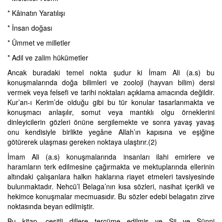
* Kâinatın Yaratılışı
* İnsan doğası
* Ümmet ve milletler
* Adil ve zalim hükümetler
Ancak buradaki temel nokta şudur ki İmam Ali (a.s) bu
konuşmalarında doğa bilimleri ve zooloji (hayvan bilim) dersi
vermek veya felsefi ve tarihi noktaları açıklama amacında değildir.
Kur’an-ı Kerim’de olduğu gibi bu tür konular tasarlanmakta ve
konuşmacı anlaşılır, somut veya mantıklı olgu örneklerini
dinleyicilerin gözleri önüne sergilemekte ve sonra yavaş yavaş
onu kendisiyle birlikte yegâne Allah’ın kapısına ve eşiğine
götürerek ulaşması gereken noktaya ulaştırır.(2)
İmam Ali (a.s) konuşmalarında insanları ilahi emirlere ve
haramların terk edilmesine çağırmakta ve mektuplarında ellerinin
altındaki çalışanlara halkın haklarına riayet etmeleri tavsiyesinde
bulunmaktadır. Nehcü’l Belaga’nın kısa sözleri, nasihat içerikli ve
hekimce konuşmalar mecmuasıdır. Bu sözler edebi belagatın zirve
noktasında beyan edilmiştir.
Bu kitap, çeşitli dillere tercüme edilmiş ve Şii ve Sünni