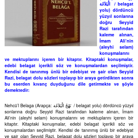
الْبَلاَغَة ‎ / belagat
yolu) dördüncü
yüzyıl sonlarına
doğru Seyyid
Razi tarafından
kaleme alınan,
İmam Ali’nin
(aleyhi selam)
konuşmalarını
ve mektuplarını içeren bir kitaptır. Kitaptaki konuşmalar,
edebi belagat içerikli söz ve konuşmalardan seçilmiştir.
Kendisi de tanınmış ünlü bir edebiyat ve şair olan Seyyid
Razi, belagat dolu sözleri toplayıp bir araya getirdikten sonra
bu eserden kıvanç duyduğunu dile getirmekte ve şöyle
demektedir:
Nehcü’l Belaga (Arapça: نَهْجُ الْبَلاَغَة ‎ / belagat yolu) dördüncü yüzyıl
sonlarına doğru Seyyid Razi tarafından kaleme alınan, İmam
Ali’nin (aleyhi selam) konuşmalarını ve mektuplarını içeren bir
kitaptır. Kitaptaki konuşmalar, edebi belagat içerikli söz ve
konuşmalardan seçilmiştir. Kendisi de tanınmış ünlü bir edebiyat
ve şair olan Seyyid Razi, belagat dolu sözleri toplayıp bir araya