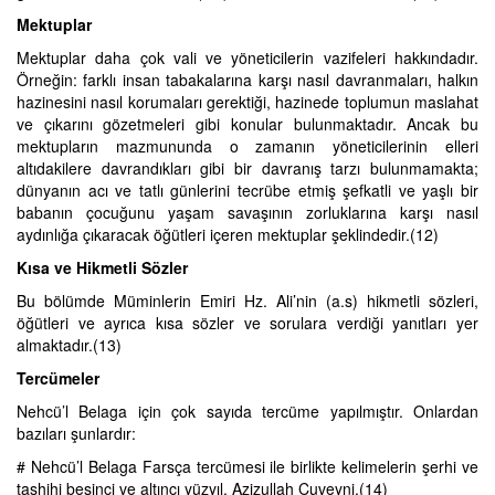
Mektuplar
Mektuplar daha çok vali ve yöneticilerin vazifeleri hakkındadır.
Örneğin: farklı insan tabakalarına karşı nasıl davranmaları, halkın
hazinesini nasıl korumaları gerektiği, hazinede toplumun maslahat
ve çıkarını gözetmeleri gibi konular bulunmaktadır. Ancak bu
mektupların mazmununda o zamanın yöneticilerinin elleri
altıdakilere davrandıkları gibi bir davranış tarzı bulunmamakta;
dünyanın acı ve tatlı günlerini tecrübe etmiş şefkatli ve yaşlı bir
babanın çocuğunu yaşam savaşının zorluklarına karşı nasıl
aydınlığa çıkaracak öğütleri içeren mektuplar şeklindedir.(12)
Kısa ve Hikmetli Sözler
Bu bölümde Müminlerin Emiri Hz. Ali’nin (a.s) hikmetli sözleri,
öğütleri ve ayrıca kısa sözler ve sorulara verdiği yanıtları yer
almaktadır.(13)
Tercümeler
Nehcü’l Belaga için çok sayıda tercüme yapılmıştır. Onlardan
bazıları şunlardır:
# Nehcü’l Belaga Farsça tercümesi ile birlikte kelimelerin şerhi ve
tashihi beşinci ve altıncı yüzyıl. Azizullah Cuveyni.(14)