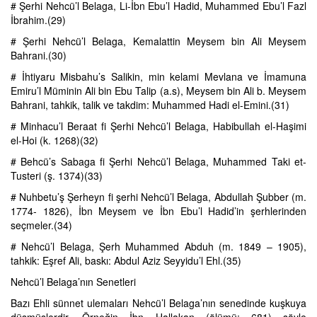
# Şerhi Nehcü’l Belaga, Li-İbn Ebu’l Hadid, Muhammed Ebu’l Fazl
İbrahim.(29)
# Şerhi Nehcü’l Belaga, Kemalattin Meysem bin Ali Meysem
Bahrani.(30)
# İhtiyaru Misbahu’s Salikin, min kelami Mevlana ve İmamuna
Emiru’l Müminin Ali bin Ebu Talip (a.s), Meysem bin Ali b. Meysem
Bahrani, tahkik, talik ve takdim: Muhammed Hadi el-Emini.(31)
# Minhacu’l Beraat fi Şerhi Nehcü’l Belaga, Habibullah el-Haşimi
el-Hoi (k. 1268)(32)
# Behcü’s Sabaga fi Şerhi Nehcü’l Belaga, Muhammed Taki et-
Tusteri (ş. 1374)(33)
# Nuhbetu’ş Şerheyn fi şerhi Nehcü’l Belaga, Abdullah Şubber (m.
1774- 1826), İbn Meysem ve İbn Ebu’l Hadid’in şerhlerinden
seçmeler.(34)
# Nehcü’l Belaga, Şerh Muhammed Abduh (m. 1849 – 1905),
tahkik: Eşref Ali, baskı: Abdul Aziz Seyyidu’l Ehl.(35)
Nehcü’l Belaga’nın Senetleri
Bazı Ehli sünnet ulemaları Nehcü’l Belaga’nın senedinde kuşkuya