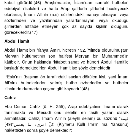
kabul görürdü.(46) Araştırmacılar, İslam’dan sonraki hutbeler,
edebiyat risaleleri ve hatta Arap şairlerin şiirlerini inceleyecek
olurlarsa, İmam Ali’nin (a.s) sözlerindeki manayı almayan veya
sözlerinden ve yazılarından yararlanmayan veya okuduğu
şiirlerden istifade etmeyen çok az sayıda kişinin olduğunu
göreceklerdir.(47)
Abdul Hamit
Abdul Hamit bin Yahya Amiri, hicretin 132. Yılında öldürülmüştür.
Mervan hükümetinin son halifesi Mervan bin Muhammed’in
kâtibidir. Onun hakkında ‘kitabet sanat ve hüneri Abdul Hamit’le
başladı’ demektedirler. Abdul Hamit ise şöyle demektedir:
:“Esla’nın (başının ön tarafındaki saçları dökülen kişi, yani İmam
Ali’nin) hutbelerinden yetmiş hutbe ezberledim ve hutbeler
zihnimde durmadan çeşme gibi kaynadı.”(48)
Cahiz
Ebu Osman Cahiz (ö. H. 255), Arap edebiyatının imamı olarak
tanınmakta ve Mesudi onu selefin en fasih yazarı olarak
anmaktadır. Cahiz, İmam Ali’nin (aleyhi selam) bu sözünü “‌قیمة
کلّ امریء ما یحسن‌”(49) (Kıymetu Kulli İmriin ma Yahsunu)
naklettikten sonra şöyle demektedir: