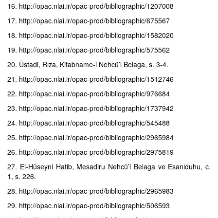
16. http://opac.nlai.ir/opac-prod/bibliographic/1207008
17. http://opac.nlai.ir/opac-prod/bibliographic/675567
18. http://opac.nlai.ir/opac-prod/bibliographic/1582020
19. http://opac.nlai.ir/opac-prod/bibliographic/575562
20. Üstadi, Rıza, Kitabname-i Nehcü’l Belaga, s. 3-4.
21. http://opac.nlai.ir/opac-prod/bibliographic/1512746
22. http://opac.nlai.ir/opac-prod/bibliographic/976684
23. http://opac.nlai.ir/opac-prod/bibliographic/1737942
24. http://opac.nlai.ir/opac-prod/bibliographic/545488
25. http://opac.nlai.ir/opac-prod/bibliographic/2965984
26. http://opac.nlai.ir/opac-prod/bibliographic/2975819
27. El-Hüseyni Hatib, Mesadiru Nehcü’l Belaga ve Esaniduhu, c.
1, s. 226.
28. http://opac.nlai.ir/opac-prod/bibliographic/2965983
29. http://opac.nlai.ir/opac-prod/bibliographic/506593