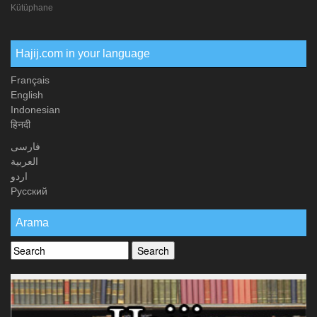
Kütüphane
Hajij.com in your language
Français
English
Indonesian
हिनदी
فارسی
العربیة
اردو
Русский
Arama