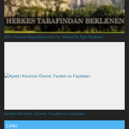
Ehl-i Sünnet Kaynaklarında Hz. Mehdi İle İlgili Hadisler
Ayete'l Kürsi'nin Önemi, Fazileti ve Faydaları
Links