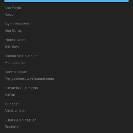
Ana Sayfa
Rapor
Siyasi Analizler
Dini Görüş
İslam Ülkeleri
Ehli Beyt
Sorular ve Cevaplar
Münasibetler
Hacc Misajlari
Peygamber(s.a.v) hanımlarının
Kur’an’ın Huzurunda
Kur’an
Münacat
Ahlak ve İrfan
İÇten Gelen Yazilar
Resimler