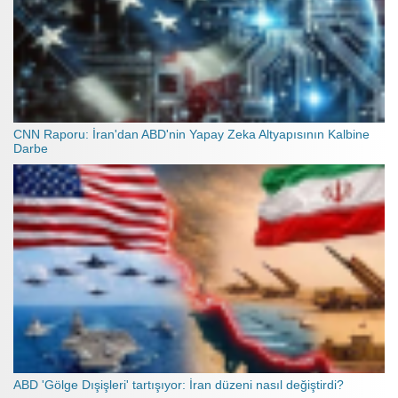
CNN Raporu: İran'dan ABD'nin Yapay Zeka Altyapısının Kalbine
Darbe
ABD 'Gölge Dışişleri' tartışıyor: İran düzeni nasıl değiştirdi?