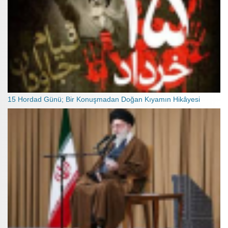
15 Hordad Günü; Bir Konuşmadan Doğan Kıyamın Hikâyesi