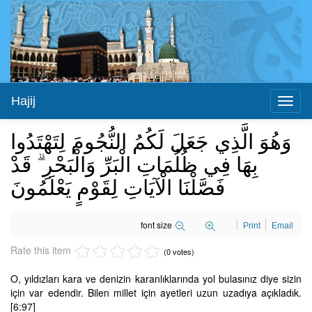
Hajij
Toggl
naviga
وَهُوَ الَّذِي جَعَلَ لَكُمُ النُّجُومَ لِتَهْتَدُوا
بِهَا فِي ظُلُمَاتِ الْبَرِّ‌ وَالْبَحْرِ‌ ۗ قَدْ
فَصَّلْنَا الْآيَاتِ لِقَوْمٍ يَعْلَمُونَ
font size
Print
Email
Rate this item
(0 votes)
O, yıldızları kara ve denizin karanlıklarında yol bulasınız diye sizin
için var edendir. Bilen millet için ayetleri uzun uzadıya açıkladık.
[6:97]