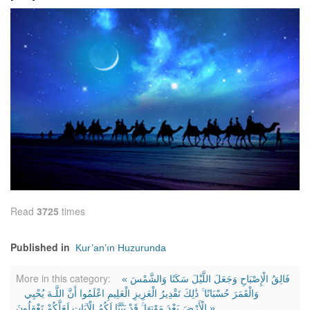
Read
3725
times
Published in
Kur’an’ın Huzurunda
More in this category:
« فَالِقُ الْإِصْبَاحِ وَجَعَلَ اللَّيْلَ سَكَنًا وَالشَّمْسَ
وَالْقَمَرَ‌ حُسْبَانًا ۚ ذَٰلِكَ تَقْدِيرُ‌ الْعَزِيزِ الْعَلِيمِ
اعْلَمُوا أَنَّ اللَّـهَ يُحْيِي
الْأَرْ‌ضَ بَعْدَ مَوْتِهَا ۚ قَدْ بَيَّنَّا لَكُمُ الْآيَاتِ لَعَلَّكُمْ تَعْقِلُونَ »