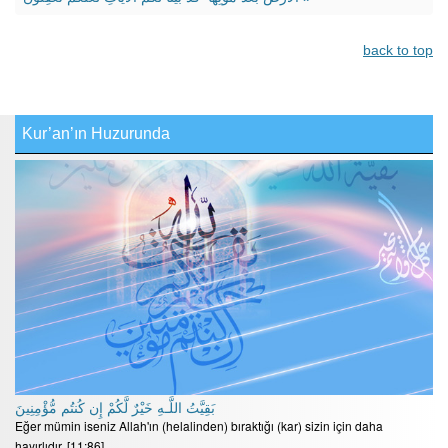
back to top
Kur’an’ın Huzurunda
بَقِيَّتُ اللَّـهِ خَيْرٌ لَّكُمْ إِن كُنتُم مُّؤْمِنِينَ
Eğer mümin iseniz Allah'ın (helalinden) bıraktığı (kar) sizin için daha
hayırlıdır. [11:86]