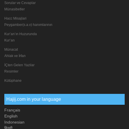
Sorular ve Cevaplar
Münasibetler
Hacc Misajlari
Peygamber(s.a.v) hanımlarının
Kur’an’ın Huzurunda
Kur’an
Münacat
Ahlak ve İrfan
İÇten Gelen Yazilar
Resimler
Kütüphane
Hajij.com in your language
Français
English
Indonesian
हिनदी