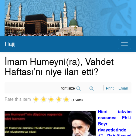
Hajij
Toggl
naviga
İmam Humeyni(ra), Vahdet
Haftası’nı niye ilan etti?
font size
Print
Email
Rate this item
(1 Vote)
Hicri takvim
esasınca Ehl-i
Beyt
rivayetlerinde
17 Rebiülevvel