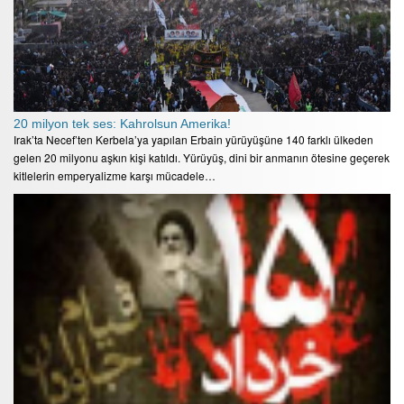
20 milyon tek ses: Kahrolsun Amerika!
Irak’ta Necef’ten Kerbela’ya yapılan Erbain yürüyüşüne 140 farklı ülkeden
gelen 20 milyonu aşkın kişi katıldı. Yürüyüş, dini bir anmanın ötesine geçerek
kitlelerin emperyalizme karşı mücadele…