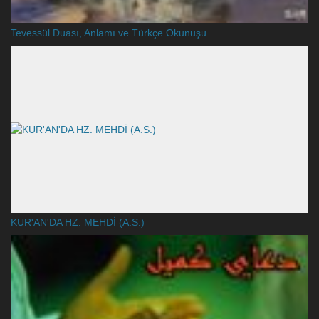
Tevessül Duası, Anlamı ve Türkçe Okunuşu
KUR'AN'DA HZ. MEHDİ (A.S.)