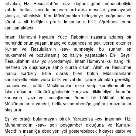
fetvaları, Hz. Resulullah”ın -sav- doğum günü münasebetiyle
vahdet haftası ilanında bulunup ard arda mesajlar yayınlayarak
şîasıyla, sünnisiyle tüm Müslümanları birleşmeye çağırması ve
sünni – şii birliğinin pratik imkanlarını bilfiil öğretmesi bunu
kanıtlamaktadır.
İmam Humeyni hayatını Yüce Rabbinin rızasına adamış bir
mümindi; onun yaşam, inanç ve düşüncesine şekil veren etkenler
Kur”an ve Resulullah”ın -sav- sünnetiyle, bu sünneti en
mükemmel ve bozulmamış öz haliyle yaşatabilen Eh-i Beyt-i
Resulullah”ın -sav- yolu-yordamıydı. İmam Humeyni -ks- hangi ırk,
mezhep ve düşünceye sahip olursa olsun, Allah ve Resulü”ne
inanıp Ka”be”yi kıble olarak bilen bütün Müslümanların
samimiyetle elele verip birlik ve vahdet içinde olmaları gerektiği
inancındaydı; bütün Müslümanlar elele verip kenetlenmeli ve
İslam düşmanı sömürü güçlerinin karşısına dikilmeliydi. İmam”ın
konuşma, yazı ve mesajlarının önemli bir bölümü, dünya
Müslümanlarını vahdet, birlik ve beraberliğe çağıran mazmunlar
oluşturur.
Eşi ve ortağı bulunmayan biricik Yaratıcı”ya -cc- inanmak, Hz.
Muhammed”in -sav- son peygamber olduğuna ve Kur”an-ı
Mecid”in insanlığa ebediyen yol gösterebilecek hidayet kitabı ve