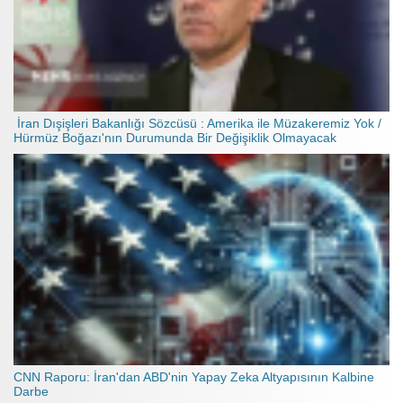
İran Dışişleri Bakanlığı Sözcüsü : Amerika ile Müzakeremiz Yok /
Hürmüz Boğazı'nın Durumunda Bir Değişiklik Olmayacak
CNN Raporu: İran'dan ABD'nin Yapay Zeka Altyapısının Kalbine
Darbe