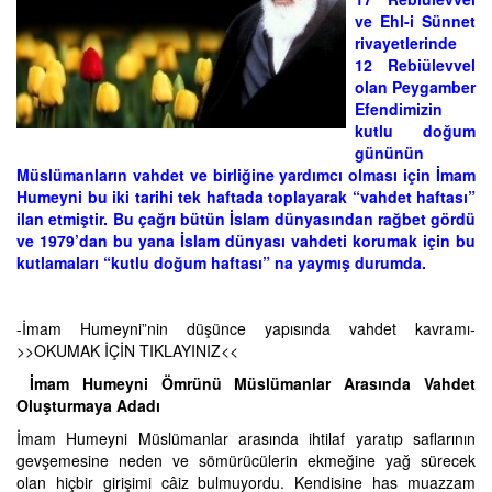
ve Ehl-i Sünnet
rivayetlerinde
12 Rebiülevvel
olan Peygamber
Efendimizin
kutlu doğum
gününün
Müslümanların vahdet ve birliğine yardımcı olması için İmam
Humeyni bu iki tarihi tek haftada toplayarak “vahdet haftası”
ilan etmiştir. Bu çağrı bütün İslam dünyasından rağbet gördü
ve 1979’dan bu yana İslam dünyası vahdeti korumak için bu
kutlamaları “kutlu doğum haftası” na yaymış durumda.
-İmam Humeyni”nin düşünce yapısında vahdet kavramı-
>>OKUMAK İÇİN TIKLAYINIZ<<
İmam Humeyni Ömrünü Müslümanlar Arasında Vahdet
Oluşturmaya Adadı
İmam Humeyni Müslümanlar arasında ihtilaf yaratıp saflarının
gevşemesine neden ve sömürücülerin ekmeğine yağ sürecek
olan hiçbir girişimi câiz bulmuyordu. Kendisine has muazzam