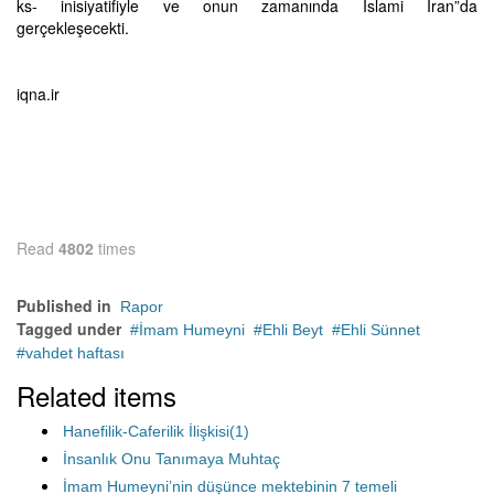
ks- inisiyatifiyle ve onun zamanında İslami İran”da
gerçekleşecekti.
iqna.ir
Read
4802
times
Published in
Rapor
Tagged under
İmam Humeyni
Ehli Beyt
Ehli Sünnet
vahdet haftası
Related items
Hanefilik-Caferilik İlişkisi(1)
İnsanlık Onu Tanımaya Muhtaç
İmam Humeyni’nin düşünce mektebinin 7 temeli