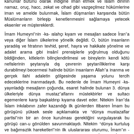
kanunlar bütünü olarak indiğine iman etmek ve İslam dininin
namaz, oruç, hacc, zekat ve cihad gibi vazgeçilmez hükümlerine
iman ve amelde bulunmak, İslam düşmanları karşısında bütün
Müslümanların birleşip kenetlenmesini sağlamaya yetecek
eksenler ve müştereklerdi.
İmam Humeyni”nin -ks- ıslahçı kıyam ve mesajları sadece İran”a
veya diğer İslam ülkelerine yönelik değildi. O, bütün insanların
yaradılış ve fıtratının tevhid, şeref, hayra ve hakikate yönelme ve
adalet arama gibi insânî prensiplerle yoğrulmuş olduğunu
bildiğinden, kitlelerin bilinçlendirilmesi ve bireylerin kendi kötü
nefislerinin şeytanıyla dış çevrenin şeytanîliklerine karşı
durabilmeyi becermesi halinde bütün insanların Allah”a inanma ve
gerçek ilahi adaletin gölgesinde yaşama yolunu tercih
edeceklerine inanmadaydı. Bu nedenle de İmam Humeyni -ks-
yayınladığı mesajların çoğunda, esaret halinde bulunan 3. dünya
ülkeleriyle dünya mustaz”aflarını müstekbirler ve sultacı
egemenlere karşı başkaldırıp kıyama davet eder. Nitekim İran”da
İslam inkılabının zafer kazandığı ilk günlerden itibaren İmam bu
görüşünü yüksek sesle açıklamakta ve “dünya mustazaflar
partisi”nin bir an önce kurulması gerektiğini vurgulayarak bu
görüşü can-u gönülden savunmaktaydı. Nitekim “dünya kurtuluş
ve bağımsızlık hareketleri”nin ilk uluslararası oturumu, İmam”ın -