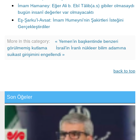
İmam Hamaney: Eğer Ali b. Ebî Tâlib(a.s) gibiler olmasaydı
bugün insanî değerler var olmayacaktı
Eş-Şarku'l-Avsat: İmam Humeyni'nin Şakirtleri İsteğini
Gerçekleştirdiler
More in this category:
« Yemen’in başkentinde benzeri
görülmemiş kutlama
İsrail’in İranlı nükleer bilim adamına
suikast girişimini engellendi »
back to top
Son Öğeler