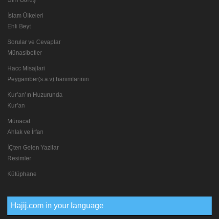
İslam Ülkeleri
Ehli Beyt
Sorular ve Cevaplar
Münasibetler
Hacc Misajlari
Peygamber(s.a.v) hanımlarının
Kur’an’ın Huzurunda
Kur’an
Münacat
Ahlak ve İrfan
İÇten Gelen Yazilar
Resimler
Kütüphane
Hajij.com in your language