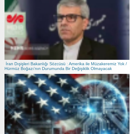
İran Dışişleri Bakanlığı Sözcüsü : Amerika ile Müzakeremiz Yok /
Hürmüz Boğazı'nın Durumunda Bir Değişiklik Olmayacak