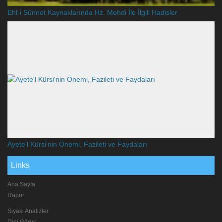
Ehl-i Sünnet Kaynaklarında Hz. Mehdi İle İlgili Hadisler
Ayete'l Kürsi'nin Önemi, Fazileti ve Faydaları
Links
Ana Sayfa
Rapor
Siyasi Analizler
Dini Görüş