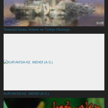
Tevessül Duası, Anlamı ve Türkçe Okunuşu
KUR'AN'DA HZ. MEHDİ (A.S.)