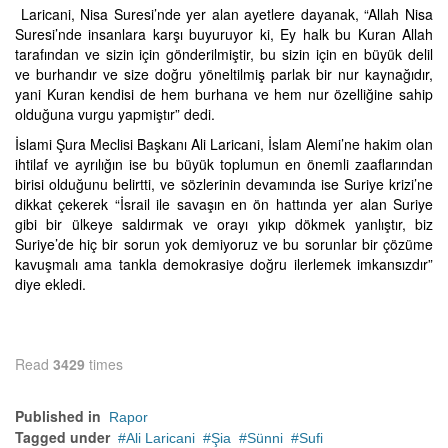
Laricani, Nisa Suresi’nde yer alan ayetlere dayanak, “Allah Nisa
Suresi’nde insanlara karşı buyuruyor ki, Ey halk bu Kuran Allah
tarafından ve sizin için gönderilmiştir, bu sizin için en büyük delil
ve burhandır ve size doğru yöneltilmiş parlak bir nur kaynağıdır,
yani Kuran kendisi de hem burhana ve hem nur özelliğine sahip
olduğuna vurgu yapmiştır” dedi.
İslami Şura Meclisi Başkanı Ali Laricani, İslam Alemi’ne hakim olan
ihtilaf ve ayrılığın ise bu büyük toplumun en önemli zaaflarından
birisi olduğunu belirtti, ve sözlerinin devamında ise Suriye krizi’ne
dikkat çekerek “İsrail ile savaşın en ön hattında yer alan Suriye
gibi bir ülkeye saldırmak ve orayı yıkıp dökmek yanlıştır, biz
Suriye’de hiç bir sorun yok demiyoruz ve bu sorunlar bir çözüme
kavuşmalı ama tankla demokrasiye doğru ilerlemek imkansızdır”
diye ekledi.
Read
3429
times
Published in
Rapor
Tagged under
Ali Laricani
Şia
Sünni
Sufi