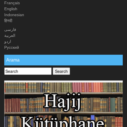
Français
English
Indonesian
हिनदी
فارسی
العربیة
اردو
Русский
Arama