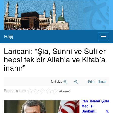
Hajij
Toggl
naviga
Laricani: “Şia, Sünni ve Sufiler
hepsi tek bir Allah’a ve Kitab’a
inanır”
font size
Print
Email
Rate this item
(0 votes)
İran İslami Şura
Meclisi
Başkanı, 5.