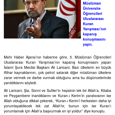
Müslüman
Üniversite
Öğrencileri
Uluslararası
Kuran
Yarışması’nın
kapanış
konuşmasını
yaptı.
Mehr Haber Ajansı’nın haberine göre, 5. Müslüman Öğrencileri
Uluslararası Kuran Yarışması’nın kapanış konuşmasını yapan
İslami Şura Meclisi Başkanı Ali Laricani, Bazı ülkelerin en büyük
iftihar kaynaklarının, çok petrol satarak diğer müslüman ülkelere
zarar vermek ve darbe vurmak olduğunu ama bu düşüncelerinde
yanıldıklarını söyledi.
Ali Laricani, Şia, Sünni ve Sufiler’in hepsinin tek bir Allah’a, Kitaba
ve Peygambere inandıklarını ve Kuran-ı Kerim’in yaratıcısının ise
Allah olduğuna dikkat çekerek, “Kuran-ı Kerim’i herkesten daha iyi
yorumlayabilecek tek zat Allah’tır, bunun için ise Kuran’ı
yorumlamak için Allah’a başvurmak en iyi yoldur” diye konuştu.