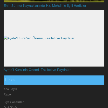
Ehl-i Sünnet Kaynaklarında Hz. Mehdi İle İlgili Hadisler
Ayete'l Kürsi'nin Önemi, Fazileti ve Faydaları
Links
Ana Sayfa
Rapor
Siyasi Analizler
Dini Görüş