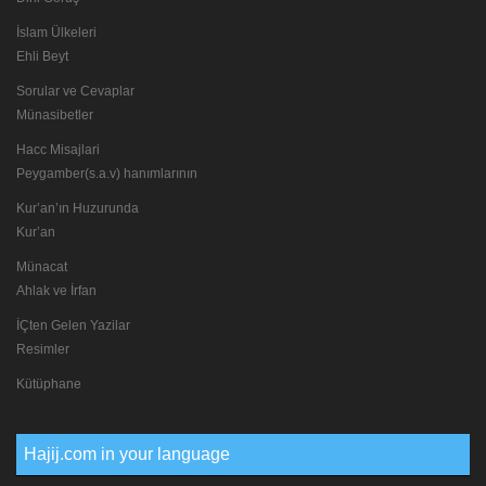
İslam Ülkeleri
Ehli Beyt
Sorular ve Cevaplar
Münasibetler
Hacc Misajlari
Peygamber(s.a.v) hanımlarının
Kur’an’ın Huzurunda
Kur’an
Münacat
Ahlak ve İrfan
İÇten Gelen Yazilar
Resimler
Kütüphane
Hajij.com in your language