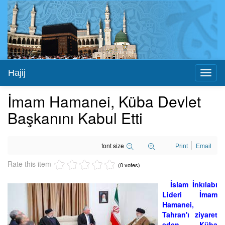
Hajij
Toggl
naviga
İmam Hamanei, Küba Devlet
Başkanını Kabul Etti
font size
Print
Email
Rate this item
(0 votes)
İslam İnkılabı
Lideri İmam
Hamanei,
Tahran'ı ziyaret
eden Küba