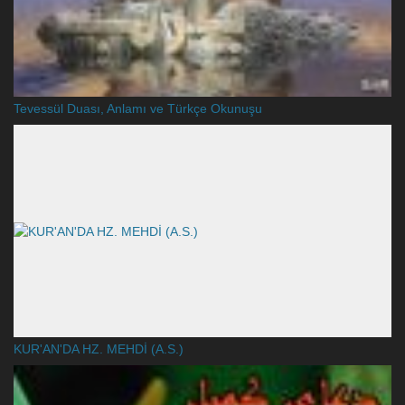
Tevessül Duası, Anlamı ve Türkçe Okunuşu
KUR'AN'DA HZ. MEHDİ (A.S.)