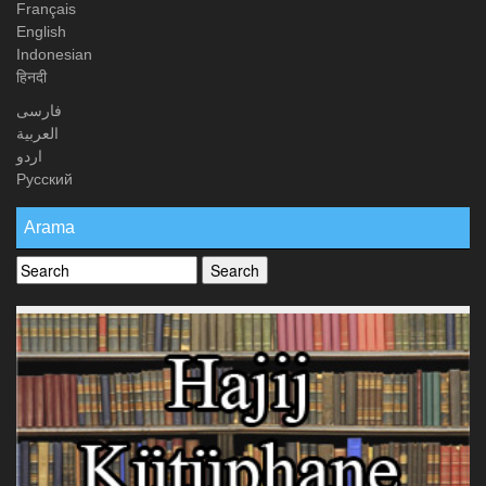
Français
English
Indonesian
हिनदी
فارسی
العربیة
اردو
Русский
Arama