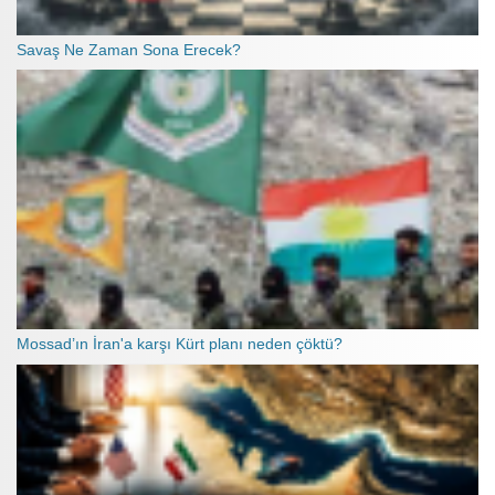
Savaş Ne Zaman Sona Erecek?
Mossad’ın İran'a karşı Kürt planı neden çöktü?