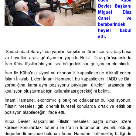
Devlet Başkanı
Miguel Diaz
Canel ve
beraberindeki
heyeti kabul
etti.
Sadad abad Sarayı'nda yapılan karşılama töreni sonrası baş başa
ve heyetler arası görüşmeler yapıldı. Reisi- Diaz görüşmesinde
İran-Küba ilişkilerinin yanı sıra bölgedeki son gelişmeler ele alındı.
İran ile Küba'nın siyasi ve ekonomik kapasitelerine dikkati çeken
İslam İnkılabı Lideri İmam Hamanei, bu kapasitelerin "ABD ve Batı
zorbalığına karşı aynı pozisyonu paylaşan ülkeler" arasında bir
koalisyon oluşturmak için kullanılması gerektiğini belirtti.
İmam Hamanei, ekonomik iş birliğine odaklanan bu koalisyonun,
Filistin meselesi gibi önemli küresel konularda ortak ve etkili bir
pozisyon alabileceğini ifade etti.
Küba Devlet Başkanı'nın Filistin meselesi başta olmak üzere
küresel konulardaki tutumu ile İran’ın tutumunun uyumlu olduğu
değerlendirmesinde bulunan İmam Hamanei, bilimsel iş birliği de