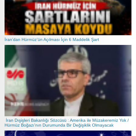
İran’dan Hürmüz’ün Açılması İçin 6 Maddelik Şart
İran Dışişleri Bakanlığı Sözcüsü : Amerika ile Müzakeremiz Yok /
Hürmüz Boğazı'nın Durumunda Bir Değişiklik Olmayacak