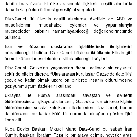
dahil olmak üzere iki ülke arasındaki ilişkilerin çeşitli alanlarda
daha fazla güçlendirilmesi gerektiğini vurguladı.
Diaz-Canel, iki ülkenin çeşitli alanlarda, özellikle de ABD ve
müttefiklerinin “müdahaleci eylemleri ve yaptırımlarıyla
mücadelede” birbirini tamamlayabileceği değerlendirmesinde
bulundu.
İran ve Küba’nın uluslararası işbirliklerinde iletişimlerini
artırabileceğini belirten Diaz-Canel, böylece iki ülkenin Filistin gibi
önemli küresel meselelerde etkili olabileceğini söyledi.
Diaz-Canel, Gazze’de yaşananları “kabul edilmez bir soykırım”
şeklinde nitelendirerek, “Uluslararası kuruluşlar Gazze'de üçte ikisi
çocuk ve kadın olmak üzere on binlerce insanın öldürülmesine
göz yummuştur.” ifadelerini kullandı.
Ukrayna ile Rusya arasındaki savaştan ve sivillerin
öldürülmesinden şikayetçi olanların, Gazze’de “on binlerce kişinin
öldürülmesine sessiz” kaldıklarını ifade eden Diaz-Canel, bunun
da dünyanın ne kadar kötü bir durumda olduğunu gösterdiğini
ifade etti.
Küba Devlet Başkanı Miguel Mario Diaz-Canel bu sabah İran
Cumhurbaşkanı İbrahim Reisi ile bir araya gelmiş, heyetler arası