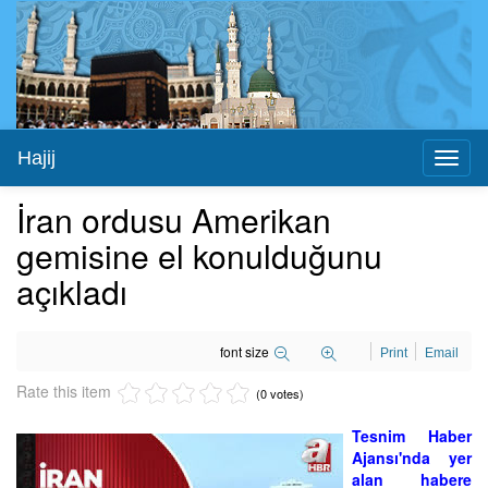
Hajij
Toggl
naviga
İran ordusu Amerikan
gemisine el konulduğunu
açıkladı
font size
Print
Email
Rate this item
(0 votes)
Tesnim Haber
Ajansı'nda yer
alan habere