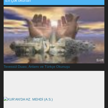
En çok okunan
Tevessül Duası, Anlamı ve Türkçe Okunuşu