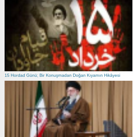
15 Hordad Günü; Bir Konuşmadan Doğan Kıyamın Hikâyesi