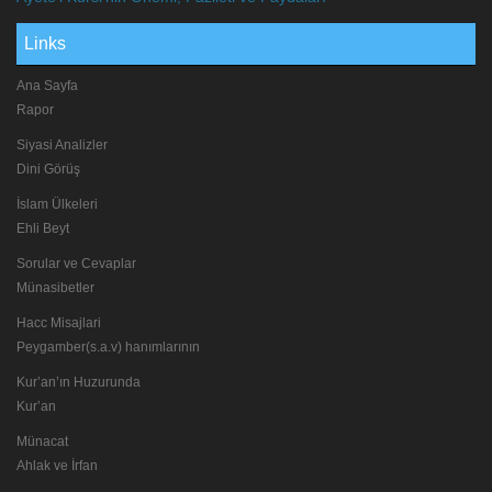
Links
Ana Sayfa
Rapor
Siyasi Analizler
Dini Görüş
İslam Ülkeleri
Ehli Beyt
Sorular ve Cevaplar
Münasibetler
Hacc Misajlari
Peygamber(s.a.v) hanımlarının
Kur’an’ın Huzurunda
Kur’an
Münacat
Ahlak ve İrfan