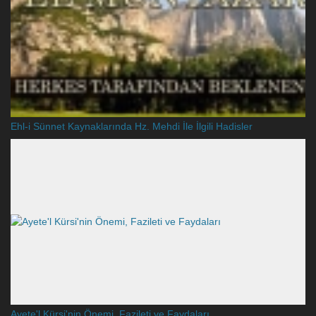
Ehl-i Sünnet Kaynaklarında Hz. Mehdi İle İlgili Hadisler
Ayete'l Kürsi'nin Önemi, Fazileti ve Faydaları