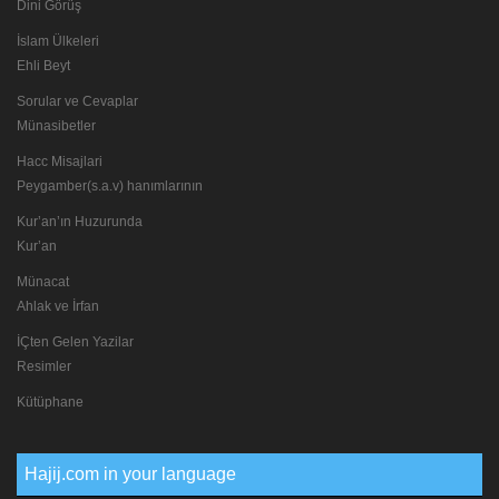
Dini Görüş
İslam Ülkeleri
Ehli Beyt
Sorular ve Cevaplar
Münasibetler
Hacc Misajlari
Peygamber(s.a.v) hanımlarının
Kur’an’ın Huzurunda
Kur’an
Münacat
Ahlak ve İrfan
İÇten Gelen Yazilar
Resimler
Kütüphane
Hajij.com in your language