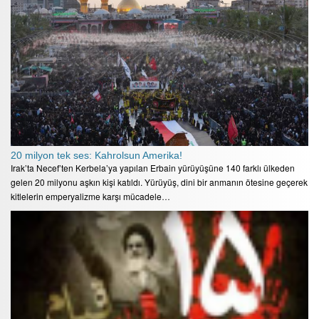
20 milyon tek ses: Kahrolsun Amerika!
Irak’ta Necef’ten Kerbela’ya yapılan Erbain yürüyüşüne 140 farklı ülkeden
gelen 20 milyonu aşkın kişi katıldı. Yürüyüş, dini bir anmanın ötesine geçerek
kitlelerin emperyalizme karşı mücadele…