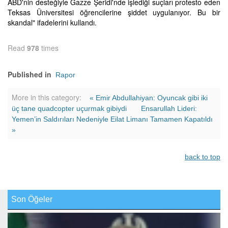
ABD'nin desteğiyle Gazze Şeridi'nde işlediği suçları protesto eden
Teksas Üniversitesi öğrencilerine şiddet uygulanıyor. Bu bir
skandal" ifadelerini kullandı.
Read
978
times
Published in
Rapor
More in this category:
« Emir Abdullahiyan: Oyuncak gibi iki
üç tane quadcopter uçurmak gibiydi
Ensarullah Lideri:
Yemen’in Saldırıları Nedeniyle Eilat Limanı Tamamen Kapatıldı
»
back to top
Son Öğeler