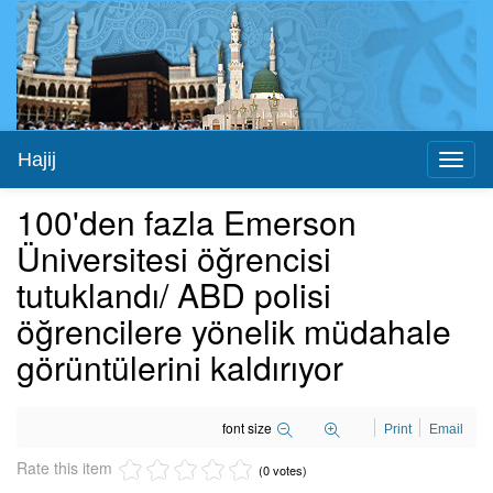
Hajij
Toggl
naviga
100'den fazla Emerson
Üniversitesi öğrencisi
tutuklandı/ ABD polisi
öğrencilere yönelik müdahale
görüntülerini kaldırıyor
font size
Print
Email
Rate this item
(0 votes)