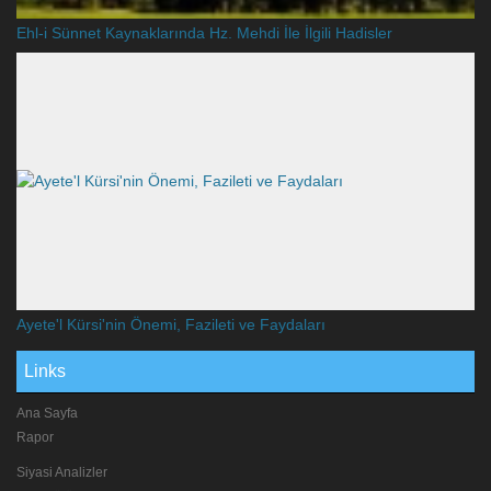
Ehl-i Sünnet Kaynaklarında Hz. Mehdi İle İlgili Hadisler
Ayete'l Kürsi'nin Önemi, Fazileti ve Faydaları
Links
Ana Sayfa
Rapor
Siyasi Analizler