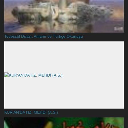
Tevessül Duası, Anlamı ve Türkçe Okunuşu
KUR'AN'DA HZ. MEHDİ (A.S.)