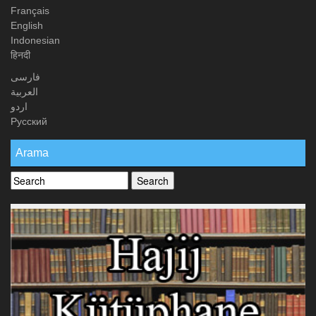
Français
English
Indonesian
हिनदी
فارسی
العربیة
اردو
Русский
Arama