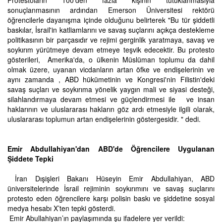
Protestoların 100'den fazla kişinin tutuklanmasıyla
sonuçlanmasının ardından Emerson Üniversitesi rektörü
öğrencilerle dayanışma içinde olduğunu belirterek "Bu tür şiddetli
baskılar, İsrail'in katliamlarını ve savaş suçlarını açıkça destekleme
politikasının bir parçasıdır ve rejimi gerginlik yaratmaya, savaş ve
soykırım yürütmeye devam etmeye teşvik edecektir. Bu protesto
gösterileri, Amerika'da, o ülkenin Müslüman toplumu da dahil
olmak üzere, uyanan vicdanların artan öfke ve endişelerinin ve
aynı zamanda , ABD hükümetinin ve Kongresi'nin Filistin'deki
savaş suçları ve soykırıma yönelik yaygın mali ve siyasi desteği,
silahlandırmaya devam etmesi ve güçlendirmesi ile ve insan
haklarının ve uluslararası hakların göz ardı etmesiyle ilgili olarak,
uluslararası toplumun artan endişelerinin göstergesidir. " dedi.
Emir Abdullahiyan'dan ABD'de Öğrencilere Uygulanan
Şiddete Tepki
İran Dışişleri Bakanı Hüseyin Emir Abdullahiyan, ABD
üniversitelerinde İsrail rejiminin soykırımını ve savaş suçlarını
protesto eden öğrencilere karşı polisin baskı ve şiddetine sosyal
medya hesabı X’ten tepki gösterdi.
Emir Abullahiyan’ın paylaşımında şu ifadelere yer verildi: