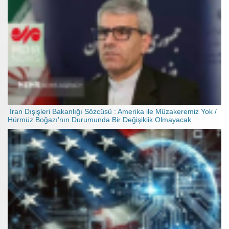
İran Dışişleri Bakanlığı Sözcüsü : Amerika ile Müzakeremiz Yok /
Hürmüz Boğazı'nın Durumunda Bir Değişiklik Olmayacak