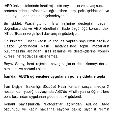
“ABD üniversitelerinde İsrail rejiminin soykırımını ve savaş suçlarını
protesto eden profesör ve öğrencilere karşı polis şiddeti dünya
kamuoyunu derinden endişelendiriyor.
Bu şiddet, Washington'un İsrail rejimine desteğinin devamı
doğrultusunda ve ABD yönetiminin ifade özgürlüğü konusundaki
ikili politikasını ve çelişkili davranışını gösteriyor.
On binlerce Filistinli kadın ve çocuğa yapılan soykırımın özellikle
Gazze Şeridi’ndeki Nasır Hastanesi’nde toplu mezarların
bulunmasının ardından İsrail rejimine ve destekçilerine yönelik
küresel nefret dalgası gizlenemez.
Beyaz Saray, İsrail rejiminin savaş suçlarını desteklemeyi derhal
bırakmalı ve sorumlu olmalı.”
İran'dan ABD'li öğrencilere uygulanan polis şiddetine tepki
İran Dışişleri Bakanlığı Sözcüsü Nasır Kenani, sosyal medya X
hesabından yaptığı paylaşımda ABD'de Filistin yanlısı öğrencilere
polis tarafından uygulanan şiddete tepki gösterdi.
Kenani paylaşımında "Fotoğraflar açısından ABD'de ifade
özgürlüğü ve kadın haklarına saygıya bakış; Siyonist rejimin