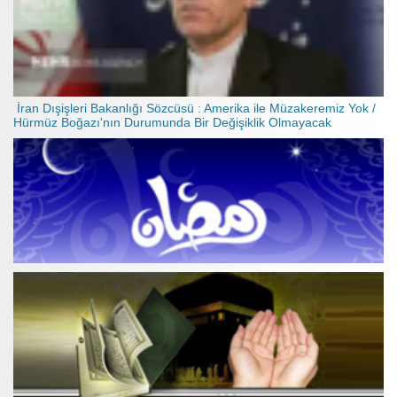
İran Dışişleri Bakanlığı Sözcüsü : Amerika ile Müzakeremiz Yok /
Hürmüz Boğazı'nın Durumunda Bir Değişiklik Olmayacak