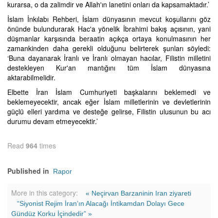
kurarsa, o da zalimdir ve Allah'ın lanetini onları da kapsamaktadır.’
İslam İnkılabı Rehberi, İslam dünyasının mevcut koşullarını göz
önünde bulundurarak Hac'a yönelik İbrahimi bakış açısının, yani
düşmanlar karşısında beraatin açıkça ortaya konulmasının her
zamankinden daha gerekli olduğunu belirterek şunları söyledi:
‘Buna dayanarak İranlı ve İranlı olmayan hacılar, Filistin milletini
destekleyen Kur'an mantığını tüm İslam dünyasına
aktarabilmelidir.
Elbette İran İslam Cumhuriyeti başkalarını beklemedi ve
beklemeyecektir, ancak eğer İslam milletlerinin ve devletlerinin
güçlü elleri yardıma ve desteğe gelirse, Filistin ulusunun bu acı
durumu devam etmeyecektir.’
Read
964
times
Published in
Rapor
More in this category:
« Neçirvan Barzaninin Iran ziyareti
“Siyonist Rejim İran’ın Alacağı İntikamdan Dolayı Gece
Gündüz Korku İçindedir” »