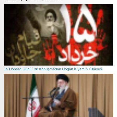
15 Hordad Günü; Bir Konuşmadan Doğan Kıyamın Hikâyesi