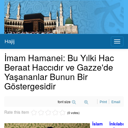
Hajij
Toggl
naviga
İmam Hamanei: Bu Yılki Hac
Beraat Haccıdır ve Gazze'de
Yaşananlar Bunun Bir
Göstergesidir
font size
Print
Email
Rate this item
(0 votes)
İslam İnkılabı