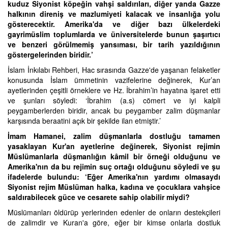
kuduz Siyonist köpeğin vahşi saldırıları, diğer yanda Gazze
halkının direniş ve mazlumiyeti kalacak ve insanlığa yolu
gösterecektir. Amerika'da ve diğer bazı ülkelerdeki
gayrimüslim toplumlarda ve üniversitelerde bunun şaşırtıcı
ve benzeri görülmemiş yansıması, bir tarih yazıldığının
göstergelerinden biridir.’
İslam İnkılabı Rehberi, Hac sırasında Gazze'de yaşanan felaketler
konusunda İslam ümmetinin vazifelerine değinerek, Kur’an
ayetlerinden çeşitli örneklere ve Hz. İbrahim’in hayatına işaret etti
ve şunları söyledi: ‘İbrahim (a.s) cömert ve iyi kalpli
peygamberlerden biridir, ancak bu peygamber zalim düşmanlar
karşısında beraatini açık bir şekilde ilan etmiştir.’
İmam Hamanei, zalim düşmanlarla dostluğu tamamen
yasaklayan Kur'an ayetlerine değinerek, Siyonist rejimin
Müslümanlarla düşmanlığın kâmil bir örneği olduğunu ve
Amerika'nın da bu rejimin suç ortağı olduğunu söyledi ve şu
ifadelerde bulundu: ‘Eğer Amerika'nın yardımı olmasaydı
Siyonist rejim Müslüman halka, kadına ve çocuklara vahşice
saldırabilecek güce ve cesarete sahip olabilir miydi?
Müslümanları öldürüp yerlerinden edenler de onların destekçileri
de zalimdir ve Kuran'a göre, eğer bir kimse onlarla dostluk