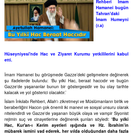
Rehberi İmam
Hamanei bugün
Tahran'daki
İmam Humeyni
(r.a)
Hüseyniyesi'nde Hac ve Ziyaret Kurumu yetkililerini kabul
etti.
İmam Hamanei bu görüşmede Gazze’deki gelişmelere değinerek
şu ifadelerde bulundu: ‘Bu yılki Hac, beraat haccıdır ve bugün
Gazze'de yaşananlar bunun bir göstergesidir ve bu olay tarihte
kalacak ve yol gösterici olacaktır.’
İslam İnkılabı Rehberi, Allah'ı zikretmeyi ve Müslümanların birlik ve
beraberliğini Haccın çok önemli iki manevi ve sosyal unsuru olarak
nitelendirdi ve Gazze'de yaşanan büyük olaya ve vampir Siyonist
rejimin suç ve cinayetlerine değinerek şunları söyledi:
‘Bu yılki
Hac, Kur'an-ı Kerim ayetleri ışığında ve Hz. İbrahim’in
mübarek ismini yad ederek, her yılda olduğundan daha fazla