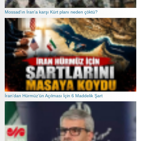
Mossad’ın İran'a karşı Kürt planı neden çöktü?
İran’dan Hürmüz’ün Açılması İçin 6 Maddelik Şart