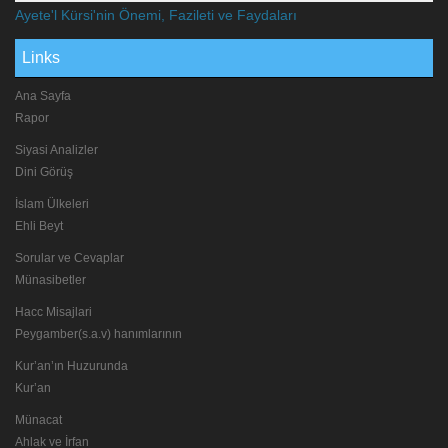
Ayete'l Kürsi'nin Önemi, Fazileti ve Faydaları
Links
Ana Sayfa
Rapor
Siyasi Analizler
Dini Görüş
İslam Ülkeleri
Ehli Beyt
Sorular ve Cevaplar
Münasibetler
Hacc Misajlari
Peygamber(s.a.v) hanımlarının
Kur’an’ın Huzurunda
Kur’an
Münacat
Ahlak ve İrfan