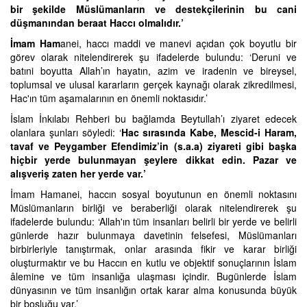
bir şekilde Müslümanların ve destekçilerinin bu cani
düşmanından beraat Haccı olmalıdır.’
İmam Ham
anei, haccı maddi ve manevi açıdan çok boyutlu bir
görev olarak nitelendirerek şu ifadelerde bulundu: ‘Deruni ve
batıni boyutta Allah’ın hayatın, azim ve iradenin ve bireysel,
toplumsal ve ulusal kararların gerçek kaynağı olarak zikredilmesi,
Hac'ın tüm aşamalarının en önemli noktasıdır.’
İslam İnkılabı Rehberi bu bağlamda Beytullah’ı ziyaret edecek
olanlara şunları söyledi: ‘
Hac sırasında Kabe, Mescid-i Haram,
tavaf ve Peygamber Efendimiz’in (s.a.a) ziyareti gibi başka
hiçbir yerde bulunmayan şeylere dikkat edin. Pazar ve
alışveriş zaten her yerde var.’
İmam Hamanei, haccın sosyal boyutunun en önemli noktasını
Müslümanların birliği ve beraberliği olarak nitelendirerek şu
ifadelerde bulundu: ‘Allah'ın tüm insanları belirli bir yerde ve belirli
günlerde hazır bulunmaya davetinin felsefesi, Müslümanları
birbirleriyle tanıştırmak, onlar arasında fikir ve karar birliği
oluşturmaktır ve bu Haccın en kutlu ve objektif sonuçlarının İslam
âlemine ve tüm insanlığa ulaşması içindir. Bugünlerde İslam
dünyasının ve tüm insanlığın ortak karar alma konusunda büyük
bir boşluğu var.’