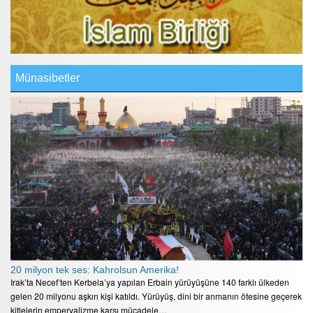
Münasibetler
20 milyon tek ses: Kahrolsun Amerika!
Irak’ta Necef’ten Kerbela’ya yapılan Erbain yürüyüşüne 140 farklı ülkeden
gelen 20 milyonu aşkın kişi katıldı. Yürüyüş, dini bir anmanın ötesine geçerek
kitlelerin emperyalizme karşı mücadele…