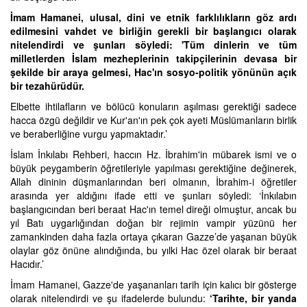
İmam Hamanei, ulusal, dini ve etnik farklılıkların göz ardı
edilmesini vahdet ve birliğin gerekli bir başlangıcı olarak
nitelendirdi ve şunları söyledi: 'Tüm dinlerin ve tüm
milletlerden İslam mezheplerinin takipçilerinin devasa bir
şekilde bir araya gelmesi, Hac'ın sosyo-politik yönünün açık
bir tezahürüdür.
Elbette ihtilafların ve bölücü konuların aşılması gerektiği sadece
hacca özgü değildir ve Kur'an'ın pek çok ayeti Müslümanların birlik
ve beraberliğine vurgu yapmaktadır.’
İslam İnkılabı Rehberi, haccın Hz. İbrahim'in mübarek ismi ve o
büyük peygamberin öğretileriyle yapılması gerektiğine değinerek,
Allah dininin düşmanlarından beri olmanın, İbrahim-i öğretiler
arasında yer aldığını ifade etti ve şunları söyledi: ‘İnkılabın
başlangıcından beri beraat Hac'ın temel direği olmuştur, ancak bu
yıl Batı uygarlığından doğan bir rejimin vampir yüzünü her
zamankinden daha fazla ortaya çıkaran Gazze’de yaşanan büyük
olaylar göz önüne alındığında, bu yılki Hac özel olarak bir beraat
Hacıdır.’
İmam Hamanei, Gazze'de yaşananları tarih için kalıcı bir gösterge
olarak nitelendirdi ve şu ifadelerde bulundu:
‘Tarihte, bir yanda