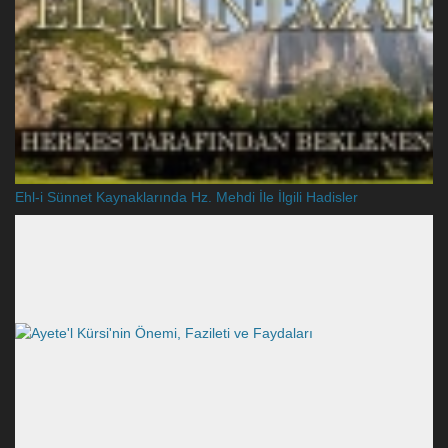
Ehl-i Sünnet Kaynaklarında Hz. Mehdi İle İlgili Hadisler