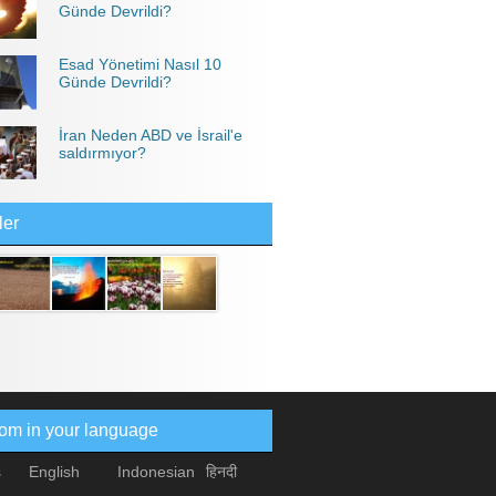
Günde Devrildi?
Esad Yönetimi Nasıl 10
Günde Devrildi?
İran Neden ABD ve İsrail'e
saldırmıyor?
ler
com in your language
s
English
Indonesian
हिनदी