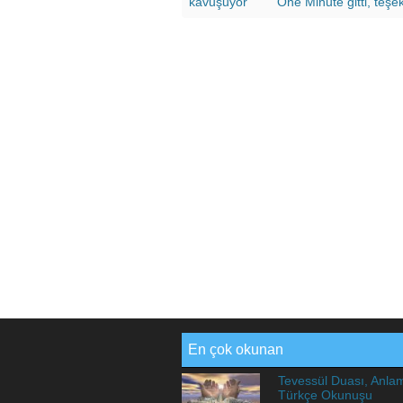
kavuşuyor
“One Minute gitti, teşek
En çok okunan
Tevessül Duası, Anla
Türkçe Okunuşu