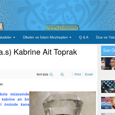
kaleler
Ülkeler ve İslam Mezhepleri
Q & A
Dua ve Yak
.s) Kabrine Ait Toprak
Son Ö
font size
Print
Email
te)
bela müzesinde
 kabrine ait bir
leri önünde kana