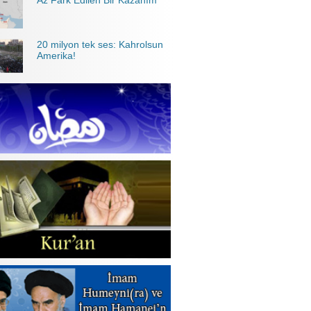
Az Fark Edilen Bir Kazanım
20 milyon tek ses: Kahrolsun
Amerika!