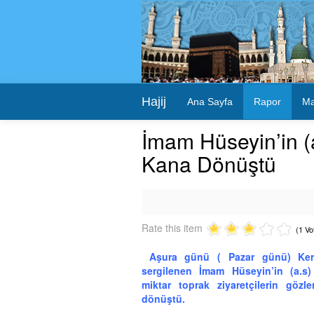
Hajij
Ana Sayfa
Rapor
Ma
İmam Hüseyin’in (a
Kana Dönüştü
Rate this item
(1 Vo
Aşura günü ( Pazar günü) Ker
sergilenen İmam Hüseyin’in (a.s)
miktar toprak ziyaretçilerin göz
dönüştü.