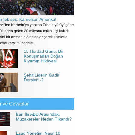
n tek ses: Kahrolsun Amerika!
ecef’ten Kerbela’ya yapılan Erbain yürüyüşüne
 ülkeden gelen 20 milyonu aşkın kişi katıldı.
ini bir anmanın ötesine geçerek kitlelerin
izme karşı mücadele…
15 Hordad Günü; Bir
Konuşmadan Doğan
Kıyamın Hikâyesi
Şehit Liderin Gadir
Dersleri -2
r ve Cevaplar
İran İle ABD Arasındaki
Müzakereler Neden Tıkandı?
Esad Yönetimi Nasıl 10