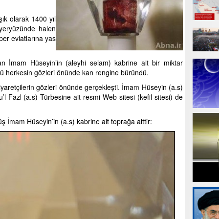
şık olarak 1400 yıl
yeryüzünde halen
er evlatlarına yas
n İmam Hüseyin’in (aleyhi selam) kabrine ait bir miktar
ü herkesin gözleri önünde kan rengine büründü.
iyaretçilerin gözleri önünde gerçekleşti. İmam Hüseyin (a.s)
u’l Fazl (a.s) Türbesine ait resmi Web sitesi (kefil sitesi) de
 İmam Hüseyin’in (a.s) kabrine ait toprağa aittir: