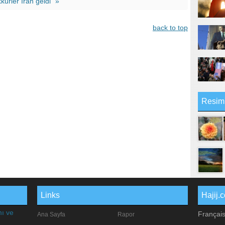
kürler İran geldi” »
back to top
Resim
Links
Hajij.
mı ve
Françai
Ana Sayfa
Rapor