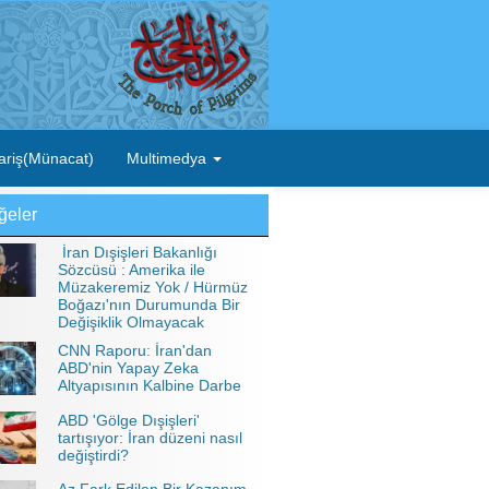
ariş(Münacat)
Multimedya
ğeler
İran Dışişleri Bakanlığı
Sözcüsü : Amerika ile
Müzakeremiz Yok / Hürmüz
Boğazı'nın Durumunda Bir
Değişiklik Olmayacak
CNN Raporu: İran'dan
ABD'nin Yapay Zeka
Altyapısının Kalbine Darbe
ABD 'Gölge Dışişleri'
tartışıyor: İran düzeni nasıl
değiştirdi?