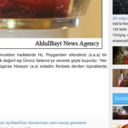
20 milyo
Irak’ta N
140 farklı
Yürüyüş, d
emperyal
 muteber hadislerde Hz. Peygamber efendimiz (s.a.a) bir
ak değerli eşi Ümmü Seleme’ye vererek şöyle buyurdu: “Her
şürse Hüseyin (a.s) evladım Kerbela denilen topraklarda
Sorula
yari açıkladıİran donanması yeni savaş gemisine