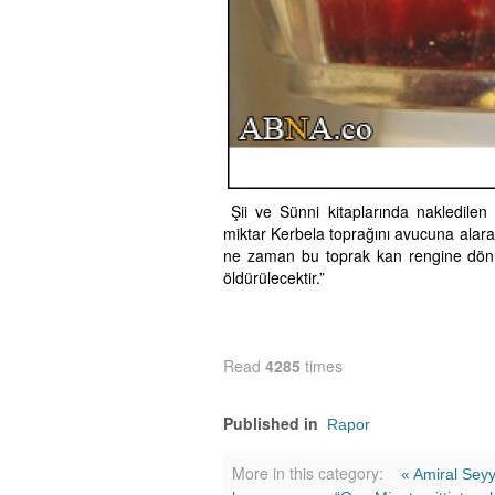
Şii ve Sünni kitaplarında nakledilen
miktar Kerbela toprağını avucuna alar
ne zaman bu toprak kan rengine dönü
öldürülecektir.”
Read
4285
times
Published in
Rapor
More in this category:
« Amiral Sey