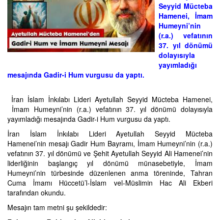
Seyyid Mücteba
Hamenei, İmam
Humeyni’nin
(r.a.) vefatının
37. yıl dönümü
dolayısıyla
yayımladığı
mesajında Gadir-i Hum vurgusu da yaptı.
İran İslam İnkılabı Lideri Ayetullah Seyyid Mücteba Hamenei,
İmam Humeyni’nin (r.a.) vefatının 37. yıl dönümü dolayısıyla
yayımladığı mesajında Gadir-i Hum vurgusu da yaptı.
İran İslam İnkılabı Lideri Ayetullah Seyyid Mücteba
Hamenei’nin mesajı Gadir Hum Bayramı, İmam Humeyni’nin (r.a.)
vefatının 37. yıl dönümü ve Şehit Ayetullah Seyyid Ali Hamenei’nin
liderliğinin başlangıç yıl dönümü münasebetiyle, İmam
Humeyni’nin türbesinde düzenlenen anma töreninde, Tahran
Cuma İmamı Hüccetü’l-İslam vel-Müslimin Hac Ali Ekberi
tarafından okundu.
Mesajın tam metni şu şekildedir: