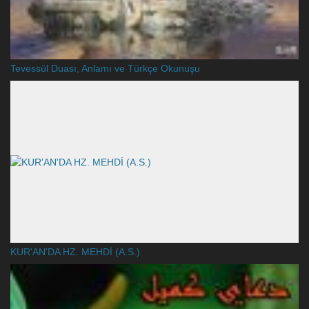
Tevessül Duası, Anlamı ve Türkçe Okunuşu
KUR'AN'DA HZ. MEHDİ (A.S.)