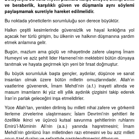
ve beraberlik, karşılıklı güven ve düşmanla aynı söylemi
paylaşmamak suretiyle hareket edilmelidir.
Bu noktada yöneticilerin sorumluluğu son derece büyüktür.
Halkın çeşitli kesimlerinde güvensizlik ve hayal kırıklığına yol
açacak her türlü girişim, bu ülkenin ve halkının düşmanına yardım
etmek anlamına gelir.
Bugün, mazlum ama güçlü ve nihayetinde zafere ulaşmış İmam
Humeyni ve aziz şehit lider Hamenei’nin mektebini bütün dünyaya
tanıtmak ve hayata geçirmek için yeni bir fırsat doğmuştur.
Bu büyük sorumluluk başta gençler, aydınlar, düşünce ve sanat
insanları olmak üzere bütün milletin omuzlarındadır. Allah’ın
vaatlerine güvenerek, İmam Mehdi’nin (a.f.) inayeti altında ve
masum imamların iki yüz elli yıllık aydınlık çizgisini takip ederek
İran’ın parlak geleceğini inşa etmelidirler.
Yüce Allah’tan, yeniden dirilmiş bu milleti nihai zafere ve görkemli
ilerleme zirvelerine ulaştırmasını; İslam Devrimi’nin şehitleri ile
özellikle ikinci ve üçüncü kutsal savunma şehitlerinin ruhlarını
Emirü’l-Müminin Ali’nin (a.s.) yanında haşretmesini; İmam
Mehdi’nin gönlünü İran milletinden razı etmesini ve bu aziz milleti
onun özel duaları ve şefaatiyle nasiplendirmesini diliyorum.