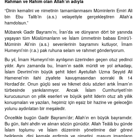
Rahman ve Rahim olan Allah’ın adıyla
“Dinin kemalini ve nimetinin tamamlanmasını Müminlerin Emiri Ali
bin Ebu Talib’in (a.s.) velayetiyle gerçekleştiren Allah’a
hamdolsun.”
Mübarek Gadir Bayramı’nı, İran’da ve dünyanın dört bir yanında
yaşayan tüm Müslümanların ve İslam ümmetinin babası Emirü’l-
Müminin Ali’nin (a.s.) sevenlerinin bayramını kutluyor, İmam
Humeyni’nin (r.a.) pak ruhuna selam ve rahmet gönderiyorum.
Bu yıl, İmam Humeyni’nin ayrılışının üzerinden geçen otuz yedinci
yıldır. Aynı zamanda bu, İmam’ın sadık müridi ve yol arkadaşı,
İslam Devrimi’nin büyük şehit lideri Ayetullah Uzma Seyyid Ali
Hamenei’nin ilahi ziyafete kavuşmasından sonraki ilk 14
Hordad’dır. Onun güçlü sesi ve hikmet dolu sözleri artık İmam’ın
türbesinde yankılanmıyor. Ancak İslam Cumhuriyeti’nin
kurucusunun on yıllık eserleri ve büyük şehit liderin otuz altı yıllık
konuşmaları ve yazıları, hepimiz için eşsiz bir hazine ve geleceğin
yolunu aydınlatan bir meşaledir.
Öncelikle bugün Gadir Bayramı’dır; Allah’ın en büyük bayramıdır.
Bu gün, ilahi ahdin ve alınan sözün günüdür. Allah Teâlâ bu günde
İslam toplumu ve İslam düzeninin yönetimine dair görevi
belirlemiş, dini kemale erdirmiş ve nimetini, masum imamların