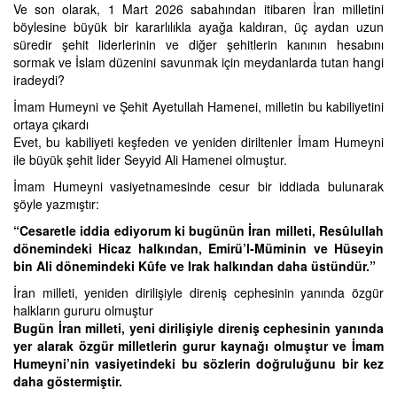
Ve son olarak, 1 Mart 2026 sabahından itibaren İran milletini
böylesine büyük bir kararlılıkla ayağa kaldıran, üç aydan uzun
süredir şehit liderlerinin ve diğer şehitlerin kanının hesabını
sormak ve İslam düzenini savunmak için meydanlarda tutan hangi
iradeydi?
İmam Humeyni ve Şehit Ayetullah Hamenei, milletin bu kabiliyetini
ortaya çıkardı
Evet, bu kabiliyeti keşfeden ve yeniden diriltenler İmam Humeyni
ile büyük şehit lider Seyyid Ali Hamenei olmuştur.
İmam Humeyni vasiyetnamesinde cesur bir iddiada bulunarak
şöyle yazmıştır:
“Cesaretle iddia ediyorum ki bugünün İran milleti, Resûlullah
dönemindeki Hicaz halkından, Emirü’l-Müminin ve Hüseyin
bin Ali dönemindeki Kûfe ve Irak halkından daha üstündür.”
İran milleti, yeniden dirilişiyle direniş cephesinin yanında özgür
halkların gururu olmuştur
Bugün İran milleti, yeni dirilişiyle direniş cephesinin yanında
yer alarak özgür milletlerin gurur kaynağı olmuştur ve İmam
Humeyni’nin vasiyetindeki bu sözlerin doğruluğunu bir kez
daha göstermiştir.