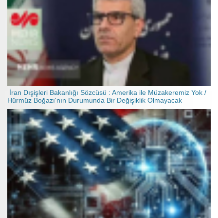
İran Dışişleri Bakanlığı Sözcüsü : Amerika ile Müzakeremiz Yok /
Hürmüz Boğazı'nın Durumunda Bir Değişiklik Olmayacak