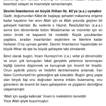
kesintisiz velayet ve imametiyle tamamlamıştır.
Devrim İmamlarının en büyük iftiharı Hz. Ali’ye (a.s.) uymaktır
Gadir, doğumundan Kâbe’de başlayıp şehadet makamına erişene
kadar hayatının her anını Allah için ve Allah yolunda geçiren bir
şahsiyeti hatırlatır. Bu nedenle o Hazret, Resûlullah’tan (s.a.a.)
sonra tüm dönemlerde bütün Müslümanlar ve müminler için en
üstün örnek ve kapsamlı bir modeldir. Küçük çocuklardan
yaşlılara, sıradan insanlardan seçkinlere ve liderlere kadar
herkesin O’na uyması gerekir. Devrim İmamlarının hayatındaki en
büyük iftihar da işte bu büyük şahsiyete tabi olmalarıdır.
İkinci olarak bugün, İmam Humeyni’nin (r.a.) vefat yıl dönümüdür
ve onun çok konuşulan fakat gerçekte yeterince tanınmayan
kişiliği üzerine düşünmek ve konuşmak için önemli bir fırsattır.
Onun aydınlık yolunu ve hedefini derinlemesine anlamak, İran
İslam Cumhuriyeti’nin geleceğine ışık tutacaktır. Bugün genç yaşta
olan birçok kişi onu doğrudan tanıma imkânı bulamamış, onu
görenlerin de önemli bir kısmı şahsiyetinin ve çizgisinin derinliğine
ulaşamamıştır.
“Allah için ayağa kalkmak” İmam’ın mektebinin temelidir
Yüce Allah şöyle buyurmuştur: