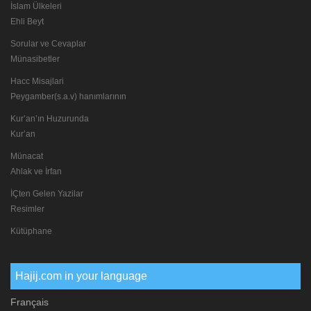
İslam Ülkeleri
Ehli Beyt
Sorular ve Cevaplar
Münasibetler
Hacc Misajlari
Peygamber(s.a.v) hanımlarının
Kur’an’ın Huzurunda
Kur’an
Münacat
Ahlak ve İrfan
İÇten Gelen Yazilar
Resimler
Kütüphane
Hajij.com in your language
Français