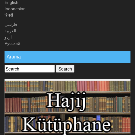
English
Indonesian
हिनदी
فارسی
العربیة
اردو
Русский
Arama