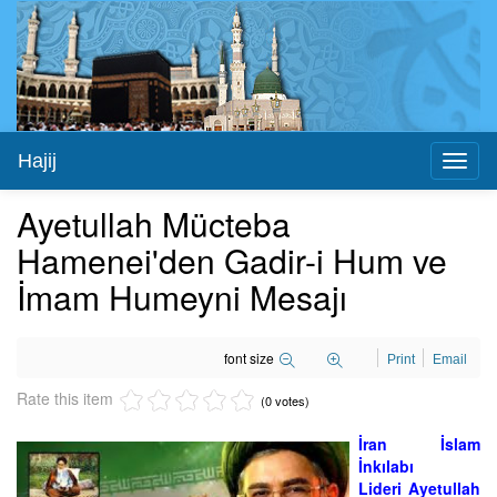
Hajij
Toggl
naviga
Ayetullah Mücteba
Hamenei'den Gadir-i Hum ve
İmam Humeyni Mesajı
font size
Print
Email
Rate this item
(0 votes)
İran İslam
İnkılabı
Lideri Ayetullah