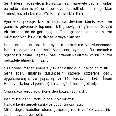
Şehit liderin ifadesiyle; milyonlarca insanı harekete geçiren, onları
bu yolda tutan ve yönlerini belirleyen kudretli el, İmam’ın çelikten
iradesi, huzurlu kalbi ve Zülfikar gibi keskin dilidir.
Aynı etki, yaklaşık kırk yıl boyunca devrime liderlik eden ve
gençlere güvenerek toplumun bilinç seviyesini yükselten Seyyid
Ali Hamenei’de de görülmüştür. Onun şehadetinden sonra İran
milletinde yeni bir diriliş dalgası ortaya çıkmıştır.
Hamenei’nin mektebi, Humeyni’nin mektebinin ve Muhammedi
İslam’ın devamıdır; temeli Allah için kıyamdır. Bu mektebin
öğrencileri hakka ulaşmak, batılı ortadan kaldırmak ve bu uğurda
mücadele etmek için hazırdır.
14 Hordad, milletin İmam’la yıllık ahitleşme günü haline gelmiştir
Şehit lider, İmam’ın düşüncesini sadece sözleriyle değil,
uygulamalarıyla da yaşatmış ve 14 Hordad’ı milletin İmam
Humeyni ile her yıl yenilediği bir ahit günü haline getirmiştir.
Onun sıkça vurguladığı ilkelerden bazıları şunlardır:
İran milleti inançlı, zeki ve cesur bir millettir.
Halk, ülkenin gerçek sahibi ve gücünün kaynağıdır.
Millet, doğru hedefleri isterse gerçekleştirebilir ve “Biz yapabiliriz”
şiarını hayata geçirebilir.