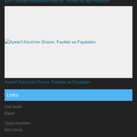
Ehl-i Sünnet Kaynaklarında Hz. Mehdi İle İlgili Hadisler
Ayete'l Kürsi'nin Önemi, Fazileti ve Faydaları
Links
Ana Sayfa
Rapor
Siyasi Analizler
Dini Görüş