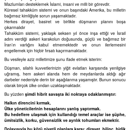
Mazlumları desteklemek İslami, insani ve milli bir görevdir.
Küresel tahakküm sistemi ve onun başındaki Amerika, bu milletin
bağımsız kimliğiyle sorun yaşamaktadır.
Herkes dirayet, basiret ve birlikle düşmanın planını boşa
çıkarmalıdır
Tahakküm sistemi, yaklaşık seksen yıl önce inşa ettiği ve İsrail
adını verdiği askeri karakolun doğusunda, güçlü ve bağımsız bir
İran’ın varlığını kabul etmemektedir ve onun ilerlemesini
engellemek için hiçbir fırsatı kaçırmamaktadır.
Bu vesileyle aziz milletimize şunu ifade etmek isterim:
Düşman, silahlı kuvvetlerinizin yiğit evlatları karşısında yenilgiye
uğramış, hem askeri alanda hem de meydanlarda aldığı ağır
darbeler nedeniyle derin bir aşağılanma yaşamıştır. Bunun sonucu
olarak birçok ülke ondan uzaklaşmaktadır.
Bu yüzden
şimdi hibrit savaşta iki noktaya odaklanmıştır:
Halkın direncini kırmak,
Ülke yöneticilerinin hesaplarını yanlış yaptırmak.
Bu hedeflere ulaşmak için kullandığı temel araçlar ise şüphe,
ümitsizlik, korku, güvensizlik ve ayrılık tohumları ekmektir.
Dolayısıyla bu kötü niyetli planlara karşı; dirayet, bilinç, birlik