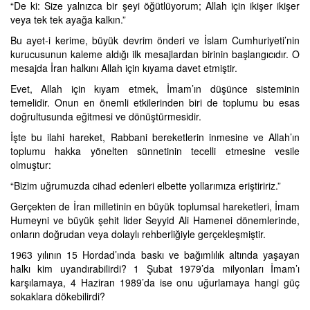
“De ki: Size yalnızca bir şeyi öğütlüyorum; Allah için ikişer ikişer
veya tek tek ayağa kalkın.”
Bu ayet-i kerime, büyük devrim önderi ve İslam Cumhuriyeti’nin
kurucusunun kaleme aldığı ilk mesajlardan birinin başlangıcıdır. O
mesajda İran halkını Allah için kıyama davet etmiştir.
Evet, Allah için kıyam etmek, İmam’ın düşünce sisteminin
temelidir. Onun en önemli etkilerinden biri de toplumu bu esas
doğrultusunda eğitmesi ve dönüştürmesidir.
İşte bu ilahi hareket, Rabbani bereketlerin inmesine ve Allah’ın
toplumu hakka yönelten sünnetinin tecelli etmesine vesile
olmuştur:
“Bizim uğrumuzda cihad edenleri elbette yollarımıza eriştiririz.”
Gerçekten de İran milletinin en büyük toplumsal hareketleri, İmam
Humeyni ve büyük şehit lider Seyyid Ali Hamenei dönemlerinde,
onların doğrudan veya dolaylı rehberliğiyle gerçekleşmiştir.
1963 yılının 15 Hordad’ında baskı ve bağımlılık altında yaşayan
halkı kim uyandırabilirdi? 1 Şubat 1979’da milyonları İmam’ı
karşılamaya, 4 Haziran 1989’da ise onu uğurlamaya hangi güç
sokaklara dökebilirdi?