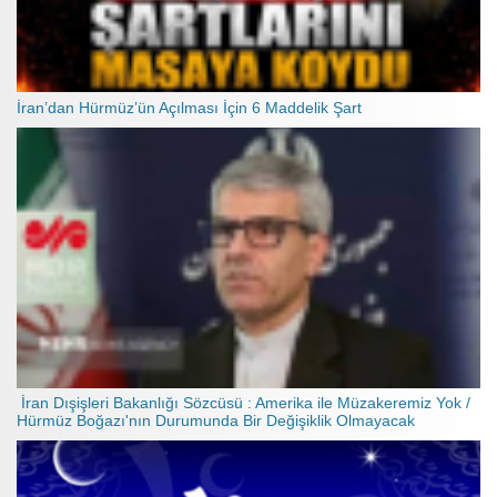
İran’dan Hürmüz’ün Açılması İçin 6 Maddelik Şart
İran Dışişleri Bakanlığı Sözcüsü : Amerika ile Müzakeremiz Yok /
Hürmüz Boğazı'nın Durumunda Bir Değişiklik Olmayacak