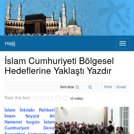
Hajij
Toggl
naviga
İslam Cumhuriyeti Bölgesel
Hedeflerine Yaklaştı Yazdır
font size
Print
Email
Rate this item
(0 votes)
İslam İnkılabı Rehberi
İmam Seyyid Ali
Hamenei bugün İslam
Cumhuriyeti Deniz
Kuvvetleri komutanı ve