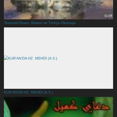
Tevessül Duası, Anlamı ve Türkçe Okunuşu
KUR'AN'DA HZ. MEHDİ (A.S.)