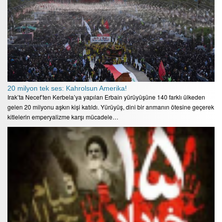
20 milyon tek ses: Kahrolsun Amerika!
Irak’ta Necef’ten Kerbela’ya yapılan Erbain yürüyüşüne 140 farklı ülkeden
gelen 20 milyonu aşkın kişi katıldı. Yürüyüş, dini bir anmanın ötesine geçerek
kitlelerin emperyalizme karşı mücadele…