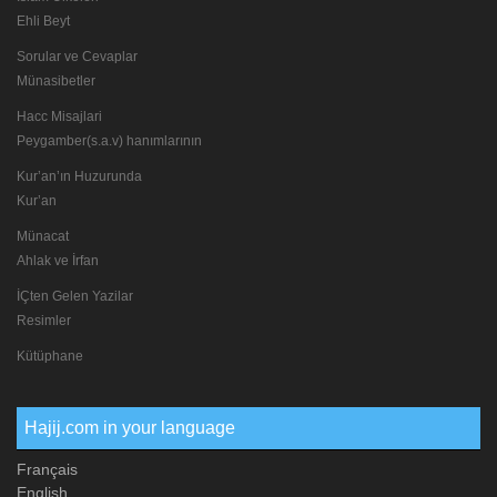
Ehli Beyt
Sorular ve Cevaplar
Münasibetler
Hacc Misajlari
Peygamber(s.a.v) hanımlarının
Kur’an’ın Huzurunda
Kur’an
Münacat
Ahlak ve İrfan
İÇten Gelen Yazilar
Resimler
Kütüphane
Hajij.com in your language
Français
English