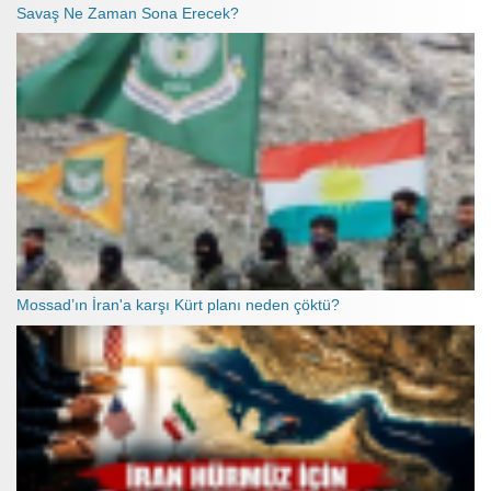
Savaş Ne Zaman Sona Erecek?
Mossad’ın İran'a karşı Kürt planı neden çöktü?