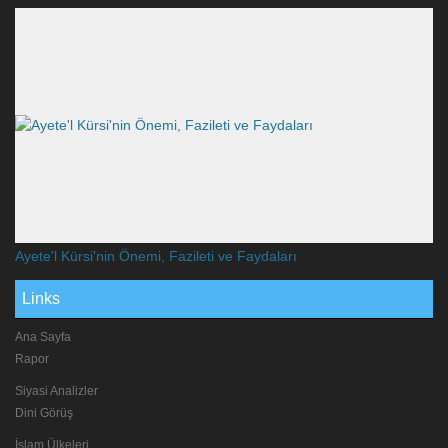
Ayete'l Kürsi'nin Önemi, Fazileti ve Faydaları
Links
Ana Sayfa
Rapor
Siyasi Analizler
Dini Görüş
İslam Ülkeleri