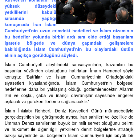
yüksek düzeydeki
yetkililerini kabulü
sırasında yaptığı
konuşmada İran İslam
Cumhuriyeti'nin uzun erimdeki hedefleri ve İslam nizamının
bu hedefler yolunda birbiri ardı sıra elde ettiği başarılara
işaretle bölgede ve dünya çapındaki gelişmelere
bakıldığında İslam Cumhuriyeti'nin bu olaylardaki üstün
elinin açıkça görüldüğünü söyledi.
İslam Cumhuriyeti aleyhindeki sansasyonların, kazanılan bu
başarılar yüzünden oluştuğunu hatırlatan İmam Hamenei şöyle
konuştu: ‘Batı'lılar ve İslam Cumhuriyeti'nin Ortadoğu'daki
siyasetleri kıyaslandığında, İslam Cumhuriyeti'nin bölgesel
hedeflerine daha bir yaklaşmış olduğu gözlemlenecektir. Allah'ın
izni ve coşku, çaba ve inançlı davranışlar sayesinde engeller
aşılacak ve gereken ilerleme sağlanacaktır.'
İslam İnkılabı Rehberi, Deniz Kuvvetleri Günü münasebetiyle
gerçekleştirilen bu görüşmede ayrıca İran sahilleri ve özellikle de
Umman Denizi sahillerinin büyük bir milli servet olduğunu belirtti
ve hükümet ile diğer ilgili yetkililerin deniz bölgelerine stratejik
bakışı sayesinde bu bölgelerin İslam Cumhuriyeti için büyük bir