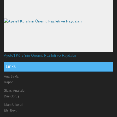
Ayete'l Kürsi'nin Önemi, Fazileti ve Faydaları
Links
Ana Sayfa
Rapor
Siyasi Analizler
Dini Görüş
İslam Ülkeleri
Ehli Beyt