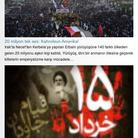
20 milyon tek ses: Kahrolsun Amerika!
Irak’ta Necef’ten Kerbela’ya yapılan Erbain yürüyüşüne 140 farklı ülkeden
gelen 20 milyonu aşkın kişi katıldı. Yürüyüş, dini bir anmanın ötesine geçerek
kitlelerin emperyalizme karşı mücadele…