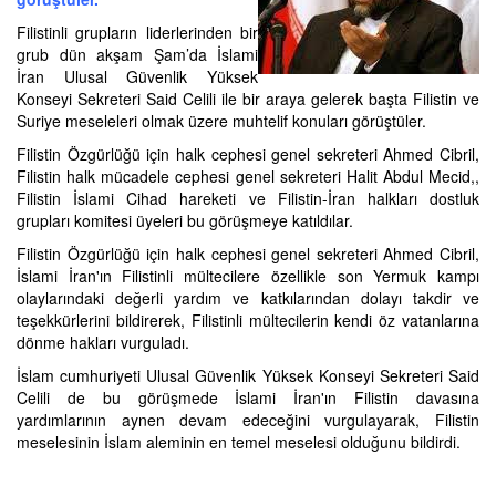
Filistinli grupların liderlerinden bir
grub dün akşam Şam’da İslami
İran Ulusal Güvenlik Yüksek
Konseyi Sekreteri Said Celili ile bir araya gelerek başta Filistin ve
Suriye meseleleri olmak üzere muhtelif konuları görüştüler.
Filistin Özgürlüğü için halk cephesi genel sekreteri Ahmed Cibril,
Filistin halk mücadele cephesi genel sekreteri Halit Abdul Mecid,,
Filistin İslami Cihad hareketi ve Filistin-İran halkları dostluk
grupları komitesi üyeleri bu görüşmeye katıldılar.
Filistin Özgürlüğü için halk cephesi genel sekreteri Ahmed Cibril,
İslami İran'ın Filistinli mültecilere özellikle son Yermuk kampı
olaylarındaki değerli yardım ve katkılarından dolayı takdir ve
teşekkürlerini bildirerek, Filistinli mültecilerin kendi öz vatanlarına
dönme hakları vurguladı.
İslam cumhuriyeti Ulusal Güvenlik Yüksek Konseyi Sekreteri Said
Celili de bu görüşmede İslami İran'ın Filistin davasına
yardımlarının aynen devam edeceğini vurgulayarak, Filistin
meselesinin İslam aleminin en temel meselesi olduğunu bildirdi.