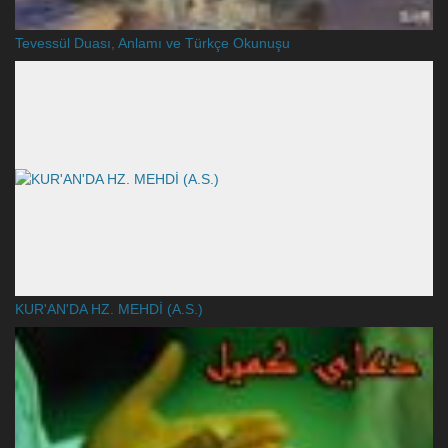
Tevessül Duası, Anlamı ve Türkçe Okunuşu
KUR'AN'DA HZ. MEHDİ (A.S.)