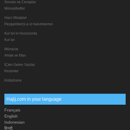
Sorular ve Cevaplar
Münasibetler
Hacc Misajlari
Peygamber(s.a.v) hanımlarının
Kur’an’ın Huzurunda
Kur’an
Münacat
Ahlak ve İrfan
İÇten Gelen Yazilar
Resimler
Kütüphane
Hajij.com in your language
Français
English
Indonesian
हिनदी