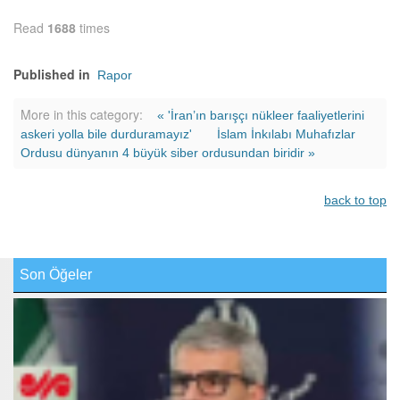
Read
1688
times
Published in
Rapor
More in this category:
« 'İran’ın barışçı nükleer faaliyetlerini
askeri yolla bile durduramayız'
İslam İnkılabı Muhafızlar
Ordusu dünyanın 4 büyük siber ordusundan biridir »
back to top
Son Öğeler