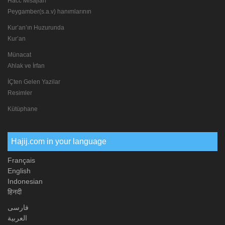
Hacc Misajlari
Peygamber(s.a.v) hanımlarının
Kur’an’ın Huzurunda
Kur’an
Münacat
Ahlak ve İrfan
İÇten Gelen Yazilar
Resimler
Kütüphane
Hajij.com in your language
Français
English
Indonesian
हिनदी
فارسی
العربیة