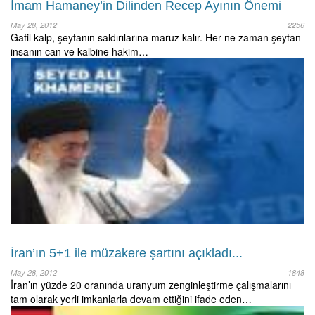
İmam Hamaney’in Dilinden Recep Ayının Önemi
May 28, 2012
2256
Gafil kalp, şeytanın saldırılarına maruz kalır. Her ne zaman şeytan
insanın can ve kalbine hakim…
İran’ın 5+1 ile müzakere şartını açıkladı...
May 28, 2012
1848
İran’ın yüzde 20 oranında uranyum zenginleştirme çalışmalarını
tam olarak yerli imkanlarla devam ettiğini ifade eden…