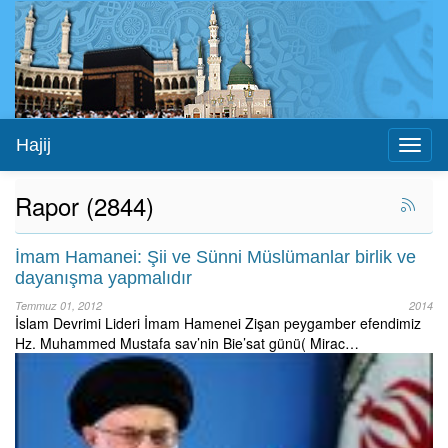
Hajij
Toggl
naviga
Rapor (2844)
İmam Hamanei: Şii ve Sünni Müslümanlar birlik ve
dayanışma yapmalıdır
Temmuz 01, 2012
2014
İslam Devrimi Lideri İmam Hamenei Zişan peygamber efendimiz
Hz. Muhammed Mustafa sav’nin Bie’sat günü( Mirac…