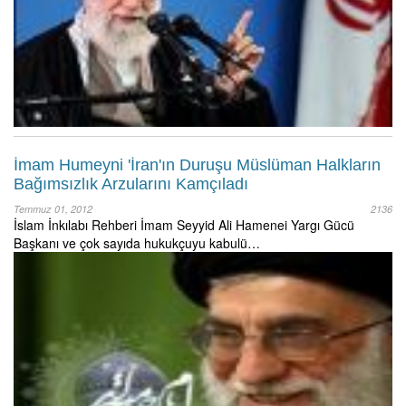
İmam Humeyni 'İran'ın Duruşu Müslüman Halkların
Bağımsızlık Arzularını Kamçıladı
Temmuz 01, 2012
2136
İslam İnkılabı Rehberi İmam Seyyid Ali Hamenei Yargı Gücü
Başkanı ve çok sayıda hukukçuyu kabulü…