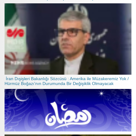
İran Dışişleri Bakanlığı Sözcüsü : Amerika ile Müzakeremiz Yok /
Hürmüz Boğazı'nın Durumunda Bir Değişiklik Olmayacak