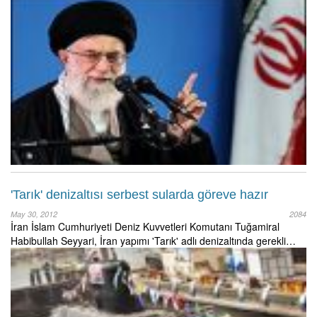
'Tarık' denizaltısı serbest sularda göreve hazır
May 30, 2012
2084
İran İslam Cumhuriyeti Deniz Kuvvetleri Komutanı Tuğamiral
Habibullah Seyyari, İran yapımı 'Tarık' adlı denizaltında gerekli…