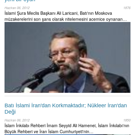
Haziran 06, 2012
1876
İslami Şura Meclis Başkanı Ali Laricani, Batı'nın Moskova
müzakerelerini son şans olarak nitelemesini acemice oynanan…
Batı İslami İran'dan Korkmaktadır; Nükleer İran'dan
Deği
Haziran 06, 2012
1850
İslam İnkılabı Rehberi İmam Seyyid Ali Hamenei, İslam İnkılabı'nın
Büyük Rehberi ve İran İslam Cumhuriyeti'nin…