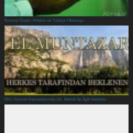
Kumeyl Duası, Anlamı ve Türkçe Okunuşu
Ehl-i Sünnet Kaynaklarında Hz. Mehdi İle İlgili Hadisler