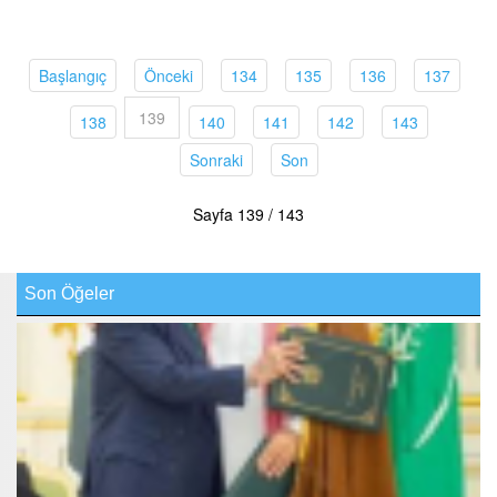
(current)
(current)
(current)
(current)
(current)
(curren
Başlangıç
Önceki
134
135
136
137
139
(current)
(current)
(current)
(current)
(current)
138
140
141
142
143
(current)
(current)
Sonraki
Son
Sayfa 139 / 143
Son Öğeler