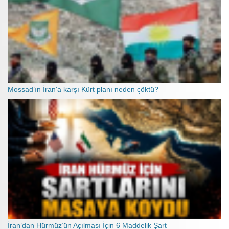
Mossad’ın İran'a karşı Kürt planı neden çöktü?
İran’dan Hürmüz’ün Açılması İçin 6 Maddelik Şart