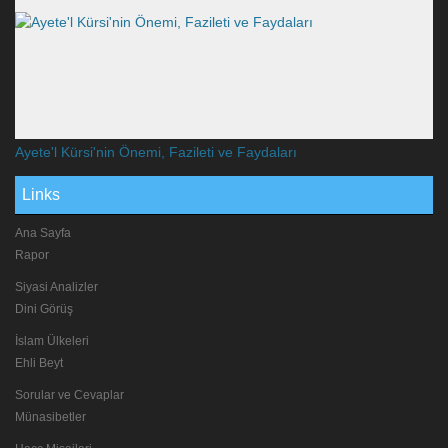
Ayete'l Kürsi'nin Önemi, Fazileti ve Faydaları
Links
Ana Sayfa
Rapor
Siyasi Analizler
Dini Görüş
İslam Ülkeleri
Ehli Beyt
Sorular ve Cevaplar
Münasibetler