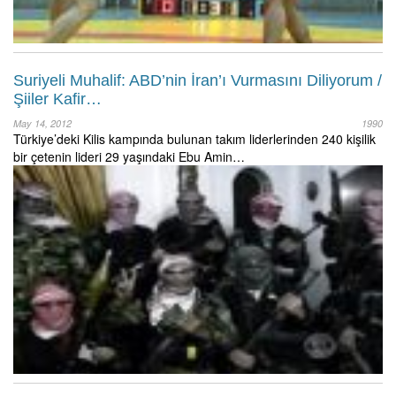
Suriyeli Muhalif: ABD’nin İran’ı Vurmasını Diliyorum /
Şiiler Kafir…
May 14, 2012
1990
Türkiye’deki Kilis kampında bulunan takım liderlerinden 240 kişilik
bir çetenin lideri 29 yaşındaki Ebu Amin…