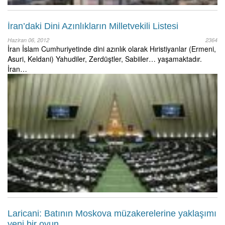
İran’daki Dini Azınlıkların Milletvekili Listesi
Haziran 06, 2012
2364
İran İslam Cumhuriyetinde dini azınlık olarak Hıristiyanlar (Ermeni,
Asuri, Keldani) Yahudiler, Zerdüştler, Sabiiler… yaşamaktadır.
İran…
Laricani: Batının Moskova müzakerelerine yaklaşımı
yeni bir oyun