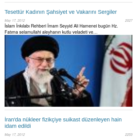
Tesettür Kadının Şahsiyet ve Vakarını Sergiler
May 17, 2012
2027
İslam İnkılabı Rehberi İmam Seyyid Ali Hamenei bugün Hz.
Fatıma selamullahi aleyhanın kutlu veladeti ve…
İran'da nükleer fizikçiye suikast düzenleyen hain
idam edildi
May 17, 2012
2253