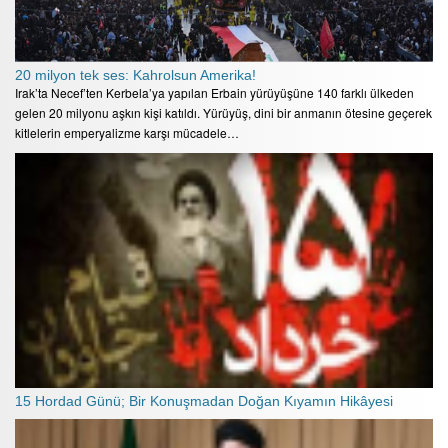
20 milyon tek ses: Kahrolsun Amerika!
Irak’ta Necef’ten Kerbela’ya yapılan Erbain yürüyüşüne 140 farklı ülkeden
gelen 20 milyonu aşkın kişi katıldı. Yürüyüş, dini bir anmanın ötesine geçerek
kitlelerin emperyalizme karşı mücadele…
15 Hordad Günü; Bir Konuşmadan Doğan Kıyamın Hikâyesi