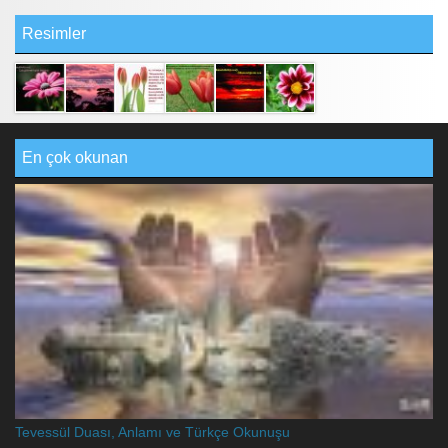
Resimler
En çok okunan
Tevessül Duası, Anlamı ve Türkçe Okunuşu