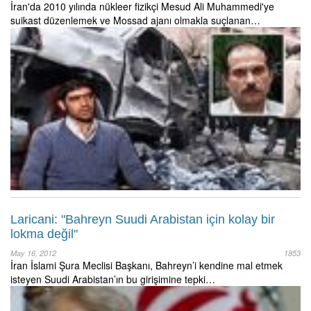
İran'da 2010 yılında nükleer fizikçi Mesud Ali Muhammedi'ye
suikast düzenlemek ve Mossad ajanı olmakla suçlanan…
Laricani: "Bahreyn Suudi Arabistan için kolay bir
lokma değil"
May 16, 2012
1853
İran İslami Şura Meclisi Başkanı, Bahreyn’i kendine mal etmek
isteyen Suudi Arabistan’ın bu girişimine tepki…