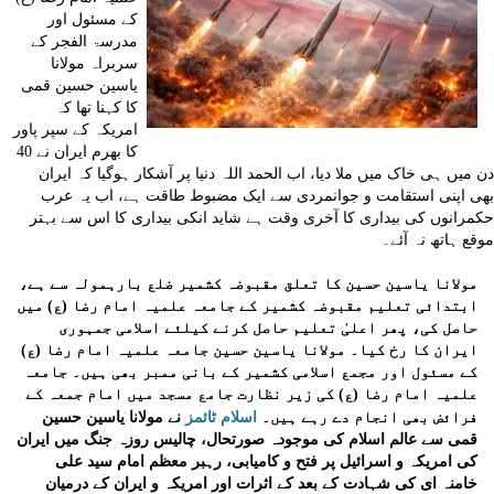
کے مسئول اور
مدرسۃ الفجر کے
سربراہ مولانا
یاسین حسین قمی
کا کہنا تھا کہ
امریکہ کے سپر پاور
کا بھرم ایران نے 40
دن میں ہی خاک میں ملا دیا، اب الحمد اللہ دنیا پر آشکار ہوگیا کہ ایران
بھی اپنی استقامت و جوانمردی سے ایک مضبوط طاقت ہے، اب یہ عرب
حکمرانوں کی بیداری کا آخری وقت ہے شاید انکی بیداری کا اس سے بہتر
موقع ہاتھ نہ آئے۔
مولانا یاسین حسین کا تعلق مقبوضہ کشمیر ضلع بارہمولہ سے ہے،
ابتدائی تعلیم مقبوضہ کشمیر کے جامعہ علمیہ امام رضا (ع) میں
حاصل کی، پھر اعلیٰ تعلیم حاصل کرنے کیلئے اسلامی جمہوری
ایران کا رخ کیا۔ مولانا یاسین حسین جامعہ علمیہ امام رضا (ع)
کے مسئول اور مجمع اسلامی کشمیر کے بانی ممبر بھی ہیں۔ جامعہ
علمیہ امام رضا (ع) کی زیر نظارت جامع مسجد میں امام جمعہ کے
اسلام ٹائمز
فرائض بھی انجام دے رہے ہیں۔
نے مولانا یاسین حسین
قمی سے عالم اسلام کی موجودہ صورتحال، چالیس روزہ جنگ میں ایران
کی امریکہ و اسرائیل پر فتح و کامیابی، رہبر معظم امام سید علی
خامنہ ای کی شہادت کے بعد کے اثرات اور امریکہ و ایران کے درمیان