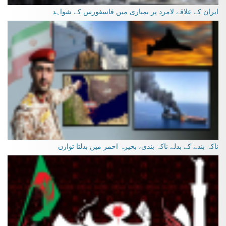
ایران کے علاقے لامرد پر بمباری میں فاسفورس کے شواہد
ناکہ بندے کے بدلے ناکہ بندی، بحیرہ احمر میں بدلتا توازن