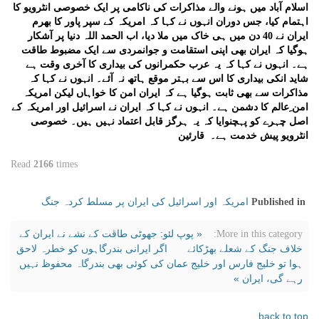
اسلام آباد میں ہونے والے مذاکرات کی ناکامی پر ایک خصوصی انٹرویو کا
اہتمام کیا، جس دوران انہوں نے کہا کہ امریکہ کے سپر پاور کا بھرم
ایران نے 40 دن میں ہی خاک میں ملا دیا، اب الحمد اللہ دنیا پر آشکار
ہوگیا کہ ایران بھی اپنی استقامت و جوانمردی سے ایک مضبوط طاقت
ہے۔ انہوں نے کہا کہ یہ عرب حکمرانوں کی بیداری کا آخری وقت ہے
شاید انکی بیداری کا اس سے بہتر موقع ہاتھ نہ آئے۔ انہوں نے کہا کہ
مذاکرات سے بھی ثابت ہوگیا ہے کہ ایران امن کا خواہاں لیکن امریکہ
امن ِعالم کا دشمن ہے۔ انہوں نے کہا کہ ایران نے اسرائیل اور امریکہ کے
اصل چہرے کو پہچنوایا کہ یہ ہرگز قابل اعتماد نہیں ہیں۔ خصوصی
انٹرویو پیش خدمت ہے۔ قارئین
Read
2166
times
امریکہ اور اسرائیل کی ایران پر مسلط کردہ جنگ
Published in
« پوپ لئو: جھوٹی طاقت کے نشے نے ایران کے
More in this category:
خلاف جنگ کے شعلے بھڑکائے
اگر ایرانی بندرگاہوں کو خطرہ لاحق
ہوا تو خلیج فارس اور خلیج عمان کی کوئی بھی بندرگاہ محفوظ نہیں
رہے گی، ایران »
back to top