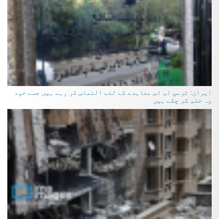
ایران: ٹرمپ اب اس معاہدے کے لئے التماس کر رہے ہیں جسے خود
وہ ختم کر چکے ہیں