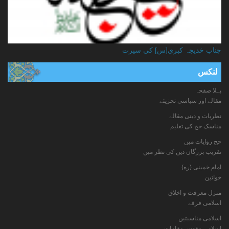
جناب خدیجہ کبری[س] کی سیرت
لنکس
پہلا صفحہ
مقالے اور سیاسی تجزیئے
نظریات و دینی مقالے
مناسک حج کی تعلیم
حج روایات میں
تقریب بزرگان دین کی نظر میں
امام خمینی (ره)
خواتين
منزل معرفت و اخلاق
اسلامی فرقے
اسلامی مناسبتیں
اسلامی مقدس مقامات