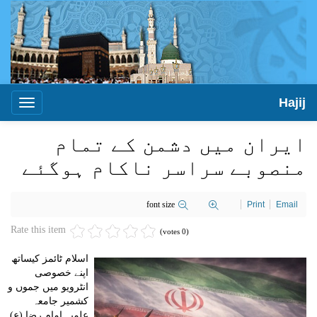
Hajij
Toggle
igation
ایران میں دشمن کے تمام
منصوبے سراسر ناکام ہوگئے
font size
Print
Email
Rate this item
(0 votes)
اسلام ٹائمز کیساتھ
اپنے خصوصی
انٹرویو میں جموں و
کشمیر جامعہ
علمیہ امام رضا (ع)