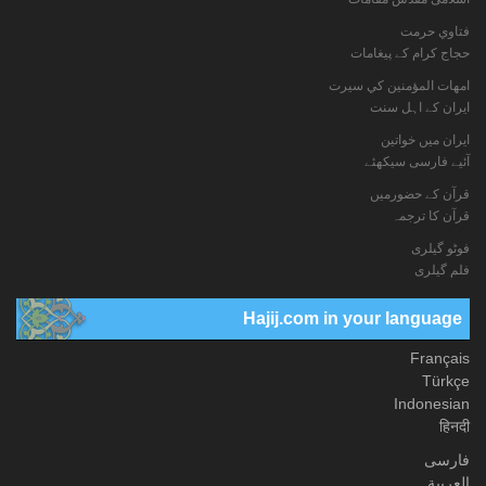
فتاوي حرمت
حجاج کرام کے پیغامات
امهات المؤمنين كي سيرت
ایران کے اہل سنت
ایران میں خواتین
آئیے فارسی سیکھئے
قرآن کے حضورمیں
قرآن کا ترجمہ
فوٹو گيلری
فلم گیلری
Hajij.com in your language
Français
Türkçe
Indonesian
हिनदी
فارسی
العربیة