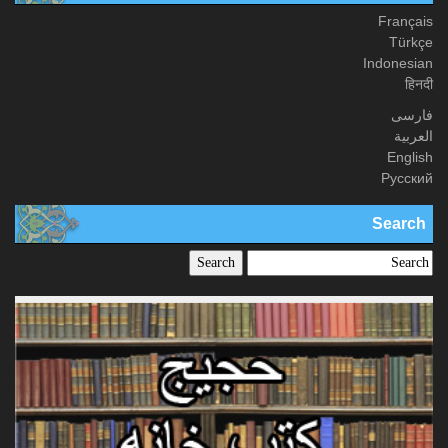
Français
Türkçe
Indonesian
हिनदी
فارسی
العربیة
English
Русский
Search