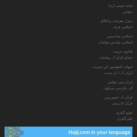
امام خمینی (ره)
خواتين
منزل معرفت و اخلاق
اسلامی فرقے
اسلامی مناسبتیں
اسلامی مقدس مقامات
فتاوي حرمت
حجاج کرام کے پیغامات
امهات المؤمنين كي سيرت
ایران کے اہل سنت
ایران میں خواتین
آئیے فارسی سیکھئے
قرآن کے حضورمیں
قرآن کا ترجمہ
فوٹو گيلری
فلم گیلری
Hajij.com in your language