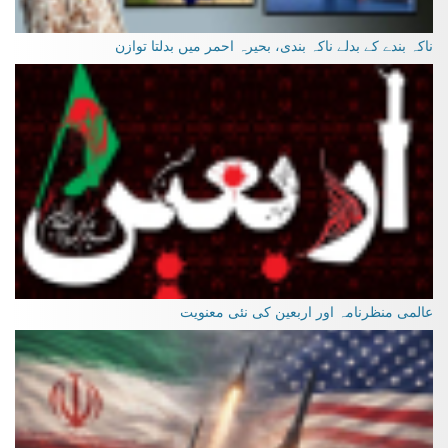
ناکہ بندے کے بدلے ناکہ بندی، بحیرہ احمر میں بدلتا توازن
عالمی منظرنامہ اور اربعین کی نئی معنویت