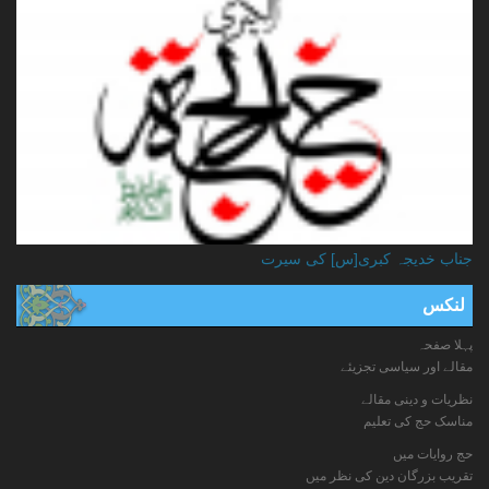
جناب خدیجہ کبری[س] کی سیرت
لنکس
پہلا صفحہ
مقالے اور سیاسی تجزیئے
نظریات و دینی مقالے
مناسک حج کی تعلیم
حج روایات میں
تقریب بزرگان دین کی نظر میں