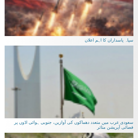
سپاہ پاسداران کا اہم اعلان
سعودی عرب میں متعدد دھماکوں کی آوازیں، جنوبی ہوائی اڈوں پر
فضائی آپریشن متاثر