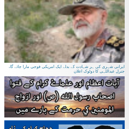
ایرانی شہری کی ہر شہادت کے بدلے ایک امریکی فوجی مارا جائے گا،
جنرل عبداللہی کا دوٹوک اعلان