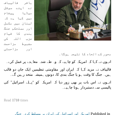
باقر قالیباف
نے اپنے سوشل
میڈیا پیغام
میں کہا ہے کہ
لبنان میں مکمل
اور مستحکم جنگ
بندی کا قیام
حزب اللہ کی
مضبوط مزاحمت
اور مزاحمتی
محور کے اتحاد کا نتیجہ ہوگا۔
انہوں نے کہا کہ امریکہ کو چاہیے کہ وہ طے شدہ معاہدے پر عمل کرے۔
قالیباف نے مزید کہا کہ ایران اور مقاومتی تنظیمیں ایک جان دو قالب
ہیں۔ جنگ کا وقت ہو یا جنگ بندی کا، دونوں ہمیشہ متحد رہیں گے۔
انہوں نے اس بات پر بھی زور دیا کہ امریکہ کو “پہلے اسرائیل” کی
پالیسی سے دستبردار ہونا چاہیے۔
Read
1710
times
امریکہ اور اسرائیل کی ایران پر مسلط کردہ جنگ
Published in