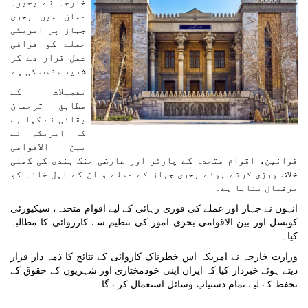
خارجہ نے بحیرہ
عمان میں بحری
جہاز پر امریکی
حملے کو قزاقی
عمل قرار دے کر
شدید مذمت کی ہے
تفصیلات کے
مطابق ترجمان
بقائی نے کہا ہے
کہ امریکہ نے
بین الاقوامی
قوانین، اقوام متحدہ کے چارٹر اور عارضی جنگ بندی کی کھلی
خلاف ورزی کرتے ہوئے بحری جہاز کے عملے و ان کے اہل خانہ کو
یرغمال بنایا ہے۔
انہوں نے جہاز اور عملے کی فوری رہائی کے لیے اقوام متحدہ، سیکیورٹی
کونسل اور بین الاقوامی بحری امور کی تنظیم سے کارروائی کا مطالبہ
کیا۔
وزارت خارجہ نے امریکہ اس خطرناک کاروائی کے نتائج کا ذمہ دار قرار
دیتے ہوئے خبردار کیا کہ ایران اپنی خودمختاری اور شہریوں کے حقوق کے
تحفظ کے لیے تمام دستیاب وسائل استعمال کرے گا۔