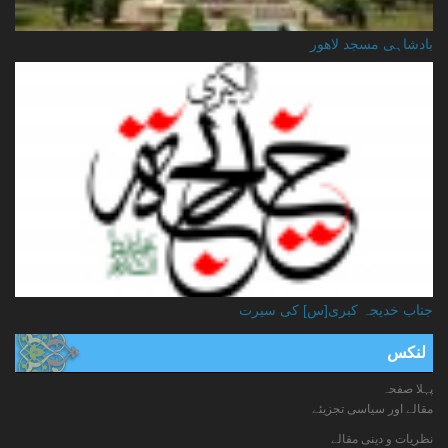
بادشاہی مسجد لاهور
جناب خدیجہ کبری[س] کی سیرت
لنکس
پہلا صفحہ
مقالے اور سیاسی تجزیئے
نظریات و دینی مقالے