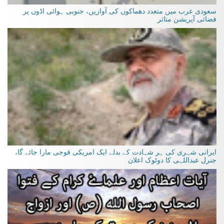
سعودی عرب میں متعدد دھماکوں کی آوازیں، جنوبی ہوائی اڈوں پر
فضائی آپریشن متاثر
ایرانی شہری کی ہر شہادت کے بدلے ایک امریکی فوجی مارا جائے گا،
جنرل عبداللہی کا دوٹوک اعلان