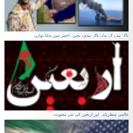
ناکہ بندے کے بدلے ناکہ بندی، بحیرہ احمر میں بدلتا توازن
عالمی منظرنامہ اور اربعین کی نئی معنویت