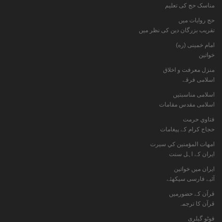
مناسک حج کی تعلیم
حج روایات میں
تقریب بزرگان دین کی نظر میں
امام خمینی (ره)
خواتين
منزل معرفت و اخلاق
اسلامی فرقے
اسلامی مناسبتیں
اسلامی مقدس مقامات
فتاوي حرمت
حجاج کرام کے پیغامات
امهات المؤمنين كي سيرت
ایران کے اہل سنت
ایران میں خواتین
آئیے فارسی سیکھئے
قرآن کے حضورمیں
قرآن کا ترجمہ
فوٹو گيلری