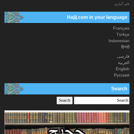
فلم گیلری
Hajij.com in your language
Français
Türkçe
Indonesian
हिनदी
فارسی
العربیة
English
Русский
Search