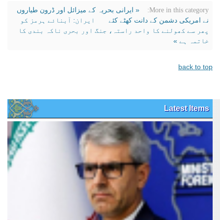
« ایرانی بحریہ کے میزائل اور ڈرون طیاروں
More in this category:
نے امریکی دشمن کے دانت کھٹے کئے
ایران: آبنائے ہرمز کو
پھر سے کھولنے کا واحد راستہ، جنگ اور بحری ناکہ بندی کا
خاتمہ ہے »
back to top
Latest Items