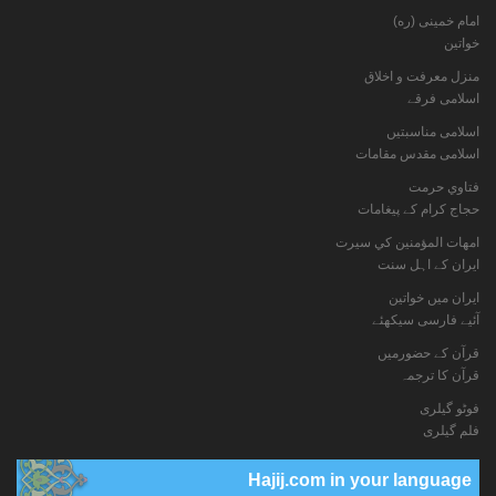
امام خمینی (ره)
خواتين
منزل معرفت و اخلاق
اسلامی فرقے
اسلامی مناسبتیں
اسلامی مقدس مقامات
فتاوي حرمت
حجاج کرام کے پیغامات
امهات المؤمنين كي سيرت
ایران کے اہل سنت
ایران میں خواتین
آئیے فارسی سیکھئے
قرآن کے حضورمیں
قرآن کا ترجمہ
فوٹو گيلری
فلم گیلری
Hajij.com in your language