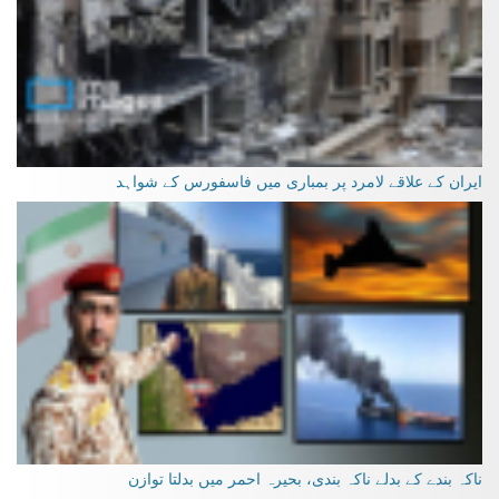
ایران کے علاقے لامرد پر بمباری میں فاسفورس کے شواہد
ناکہ بندے کے بدلے ناکہ بندی، بحیرہ احمر میں بدلتا توازن