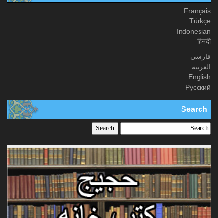
Français
Türkçe
Indonesian
हिनदी
فارسی
العربیة
English
Русский
Search