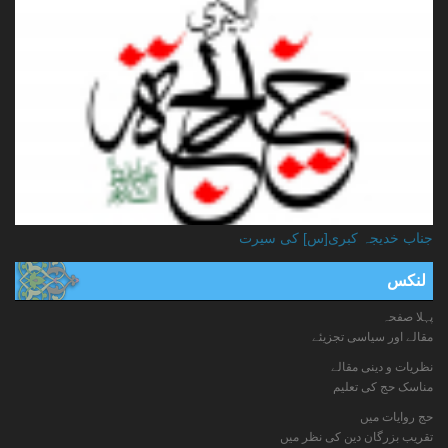
جناب خدیجہ کبری[س] کی سیرت
لنکس
پہلا صفحہ
مقالے اور سیاسی تجزیئے
نظریات و دینی مقالے
مناسک حج کی تعلیم
حج روایات میں
تقریب بزرگان دین کی نظر میں