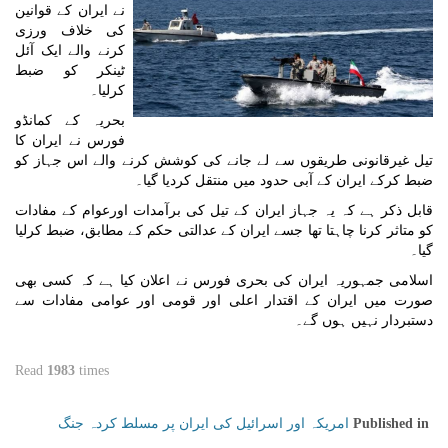
نے ایران کے قوانین
کی خلاف ورزی
کرنے والے ایک آئل
ٹینکر کو ضبط
کرلیا۔
بحریہ کے کمانڈو
فورس نے ایران کا
تیل غیرقانونی طریقوں سے لے جانے کی کوشش کرنے والے اس جہاز کو
ضبط کرکے ایران کے آبی حدود میں منتقل کردیا گیا۔
قابل ذکر ہے کہ یہ جہاز ایران کے تیل کی برآمدات اورعوام کے مفادات
کو متاثر کرنا چاہتا تھا جسے ایران کے عدالتی حکم کے مطابق، ضبط کرلیا
گیا۔
اسلامی جمہوریہ ایران کی بحری فورس نے اعلان کیا ہے کہ کسی بھی
صورت میں ایران کے اقتدار اعلی اور قومی اور عوامی مفادات سے
دستبردار نہیں ہوں گے۔
Read
1983
times
امریکہ اور اسرائیل کی ایران پر مسلط کردہ جنگ
Published in