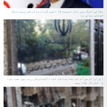
بقائی: جنگ میں مال غنیمت کا دعوی کرنے والے کو پہلے جنگ
جیتنی ہوتی ہے
ایران: ٹرمپ اب اس معاہدے کے لئے التماس کر رہے ہیں جسے خود
وہ ختم کر چکے ہیں