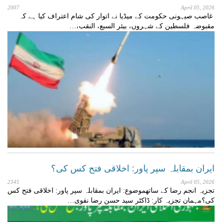
2007
April 05, 2026
غاصب صیہونی حکومت کے میڈیا نے اتوار کی شام اعتراف کیا ہے کہ
مقبوضہ فلسطین کے شہروں، بیئر السبع، النقب،…
ایران بمقابلہ سپر پاور: اخلاقی فتح کس کی؟
2345
April 05, 2026
تجزیہ انجم رضا کے ساتھموضوع: ایران بمقابلہ سپر پاور: اخلاقی فتح کس
کی؟مہمان تجزیہ کار: ڈاکٹر سید حسن رضا نقوی…