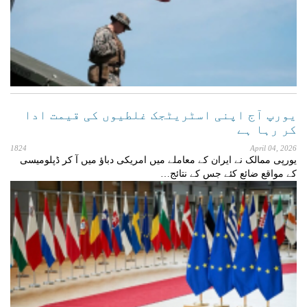
یورپ آج اپنی اسٹریٹجک غلطیوں کی قیمت ادا
کر رہا ہے
1824
April 04, 2026
یورپی ممالک نے ایران کے معاملے میں امریکی دباؤ میں آ کر ڈپلومیسی
کے مواقع ضائع کئے جس کے نتائج…