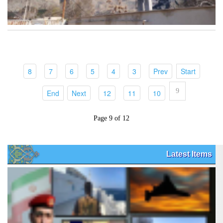
(current)
(current)
(current)
(current)
(current)
(current)
(current)
(current)
8
7
6
5
4
3
Prev
Start
9
(current)
(current)
(current)
(current)
(current)
End
Next
12
11
10
Page 9 of 12
Latest Items