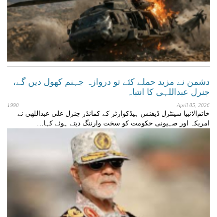
دشمن نے مزید حملے کئے تو دروازہ جہنم کھول دیں گے،
جنرل عبداللہی کا انتباہ
1990
April 05, 2026
خاتم‌الانبیا سینٹرل ڈیفنس ہیڈکوارٹر کے کمانڈر جنرل علی عبداللهی نے
امریکہ اور صہیونی حکومت کو سخت وارننگ دیتے ہوئے کہا…