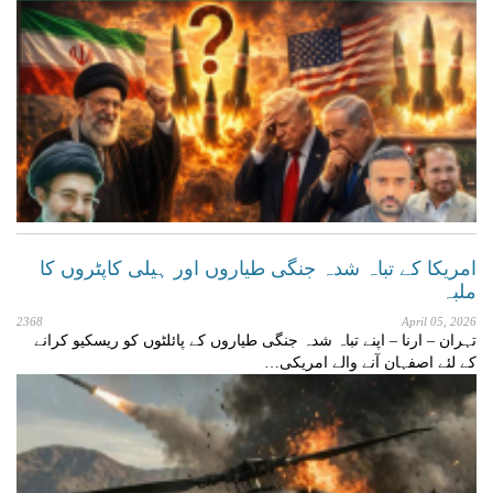
امریکا کے تباہ شدہ جنگی طیاروں اور ہیلی کاپٹروں کا
ملبہ
2368
April 05, 2026
تہران – ارنا – اپنے تباہ شدہ جنگی طیاروں کے پائلٹوں کو ریسکیو کرانے
کے لئے اصفہان آنے والے امریکی…