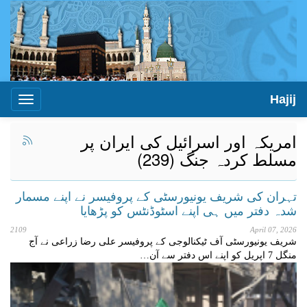
Hajij
Toggle
igation
امریکہ اور اسرائیل کی ایران پر
مسلط کردہ جنگ (239)
تہران کی شریف یونیورسٹی کے پروفیسر نے اپنے مسمار
شدہ دفتر میں ہی اپنے اسٹوڈنٹس کو پڑھایا
2109
April 07, 2026
شریف یونیورسٹی آف ٹیکنالوجی کے پروفیسر علی رضا زراعی نے آج
منگل 7 اپریل کو اپنے اس دفتر سے آن…