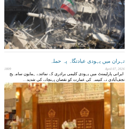
تہران میں یہودی عبادتگاہ پہ حملہ
1809
April 07, 2026
ایرانی پارلیمنٹ میں یہودی کلیمی برادری کے نمائندے ہمایون سامہ‌یح
نجف‌آبادی نے کنیسہ کی عمارت کو نقصان پہنچانے کی شدید…