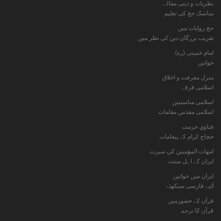
نظریات و دینی مقالے
مناسک حج کی تعلیم
حج روایات میں
تقریب بزرگان دین کی نظر میں
امام خمینی (ره)
خواتين
منزل معرفت و اخلاق
اسلامی فرقے
اسلامی مناسبتیں
اسلامی مقدس مقامات
فتاوي حرمت
حجاج کرام کے پیغامات
امهات المؤمنين كي سيرت
ایران کے اہل سنت
ایران میں خواتین
آئیے فارسی سیکھئے
قرآن کے حضورمیں
قرآن کا ترجمہ