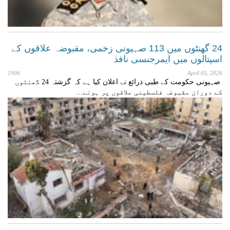
24 گھنٹوں میں 113 صہیونی زخمی، مقبوضہ علاقوں کے
اسپتالوں میں ایمرجنسی نافذ
1906
April 05, 2026
صہیونی حکومت کے طبی ذرائع نے اعلان کیا ہے کہ گزشتہ 24 گھنٹوں
کے دوران مقبوضہ فلسطینی علاقوں پر ہونے…