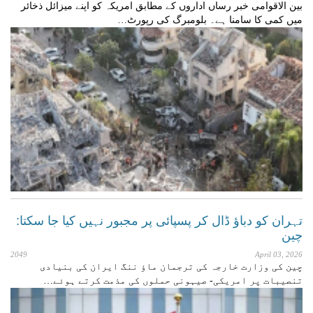
بین الاقوامی خبر رساں اداروں کے مطابق امریکہ کو اپنے میزائل ذخائر
میں کمی کا سامنا ہے۔ بلومبرگ کی رپورٹ…
تہران کو دباؤ ڈال کر پسپائی پر مجبور نہیں کیا جا سکتا:
چين
2049
April 03, 2026
چین کی وزارت خارجہ کی ترجمان ماؤ ننگ ایران کی بنیادی
تنصیبات پر امریکی- صیہونی حملوں کی مذمت کرتے ہوئے…