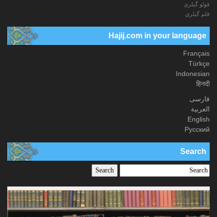
فوٹو گيلری
فلم گیلری
Hajij.com in your language
Français
Türkçe
Indonesian
हिनदी
فارسی
العربیة
English
Русский
Search