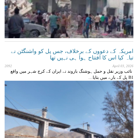
امریکہ کے دعووں کے برخلاف، جس پل کو واشنگٹن نے
تباہ کیا اس کا افتتاح ہوا ہی نہیں تھا
2092
April 03, 2026
نائب وزیر نقل و حمل ہوشنگ بازوند نے ایران کے کرج شہر میں واقع
B1 پل کے بارے میں بتایا…