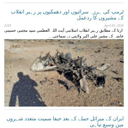
ٹرمپ کی ہرزہ سرائیوں اور دھمکیوں پر رہبر انقلاب
کے مشیروں کا ردعمل
2100
April 05, 2026
ارنا کے مطابق رہبر انقلاب اسلامی آیت اللہ العظمی سید مجتبی حسینی
خامنہ کے مشیر علی اکبر ولایتی نے سماجی…
ایران کے میزائل حملے کے بعد حیفا سمیت متعدد شہروں
میں وسیع تباہی