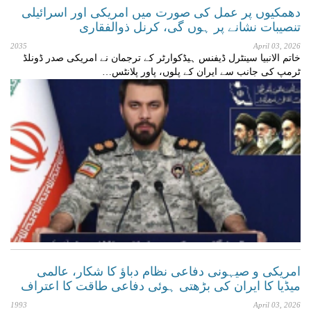
دھمکیوں پر عمل کی صورت میں امریکی اور اسرائیلی
تنصیبات نشانے پر ہوں گی، کرنل ذوالفقاری
2035
April 03, 2026
خاتم الانبیا سینٹرل ڈیفنس ہیڈکوارٹر کے ترجمان نے امریکی صدر ڈونلڈ
ٹرمپ کی جانب سے ایران کے پلوں، پاور پلانٹس…
امریکی و صیہونی دفاعی نظام دباؤ کا شکار، عالمی
میڈیا کا ایران کی بڑھتی ہوئی دفاعی طاقت کا اعتراف
1993
April 03, 2026