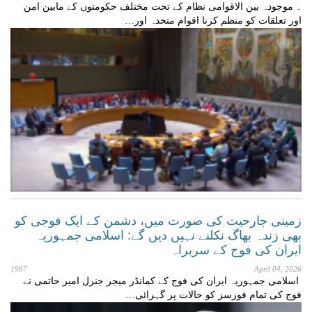
۔ موجودہ بین الاقوامی نظام کے تحت مختلف حکومتوں کے مابین امن
اور تعلقات کو منظم کرنا اقوام متحدہ اور…
زمینی جارحیت کی صورت میں، دشمن کے ایک فوجی کو
بھی زندہ بھاگ نکلنے نہیں دیں گے: اسلامی جمہوریہ
ایران کی فوج کے سربراہ
1967
April 04, 2026
اسلامی جمہوریہ ایران کی فوج کے کمانڈر میجر جنرل امیر حاتمی نے
فوج کی تمام فورسز کو حالات پر گہرائی…