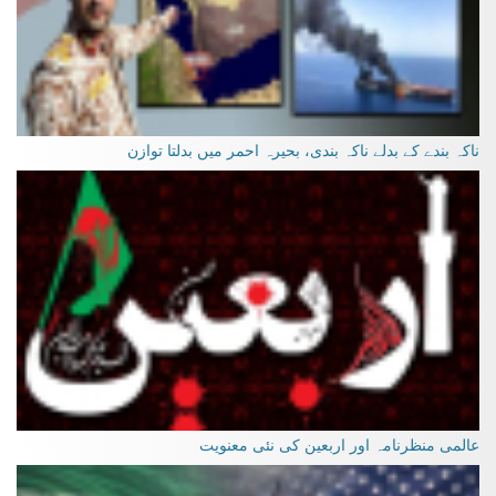
ناکہ بندے کے بدلے ناکہ بندی، بحیرہ احمر میں بدلتا توازن
عالمی منظرنامہ اور اربعین کی نئی معنویت