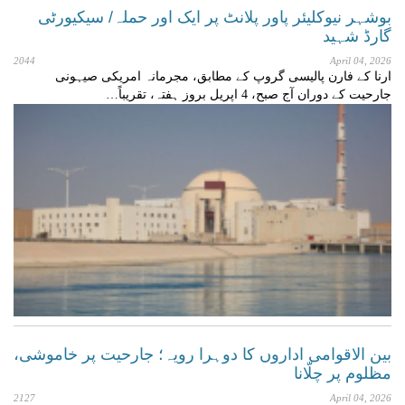
بوشہر نیوکلیئر پاور پلانٹ پر ایک اور حملہ/ سیکیورٹی
گارڈ شہید
2044
April 04, 2026
ارنا کے فارن پالیسی گروپ کے مطابق، مجرمانہ امریکی صیہونی
جارحیت کے دوران آج صبح، 4 اپریل بروز ہفتہ، تقریباً…
بین الاقوامی اداروں کا دوہرا رویہ؛ جارحیت پر خاموشی،
مظلوم پر چلّانا
2127
April 04, 2026