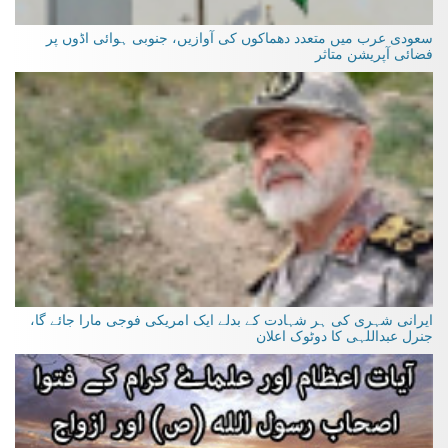
سعودی عرب میں متعدد دھماکوں کی آوازیں، جنوبی ہوائی اڈوں پر
فضائی آپریشن متاثر
ایرانی شہری کی ہر شہادت کے بدلے ایک امریکی فوجی مارا جائے گا،
جنرل عبداللہی کا دوٹوک اعلان