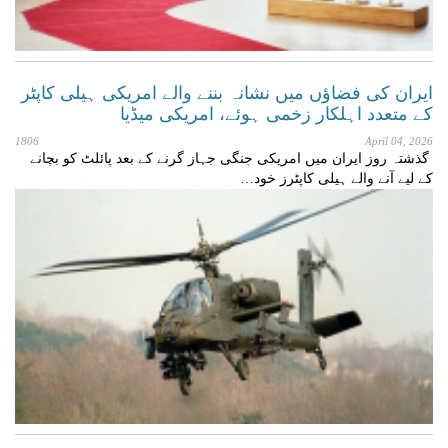
ایران کی فضاؤں میں نشانہ بننے والے امریکی ہیلی کاپٹر
کے متعدد اہلکار زخمی ہوئے، امریکی میڈیا
1806
April 04, 2026
گذشتہ روز ایران میں امریکی جنگی جہاز گرنے کے بعد پائلٹ کو بچانے
کے لیے آنے والے ہیلی کاپٹرز خود…