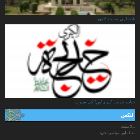
بادشاہی مسجد لاهور
جناب خدیجہ کبری[س] کی سیرت
لنکس
پہلا صفحہ
مقالے اور سیاسی تجزیئے