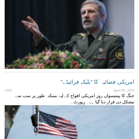
امریکی فضائیہ کا "بلیک فرائیڈے"
1991
April 04, 2026
جنگ کا پینتیسواں روز امریکی افواج کے لیے ممکنہ طور پر سب سے
مشکل دن قرار دیا گیا ہے۔ رپورٹ…