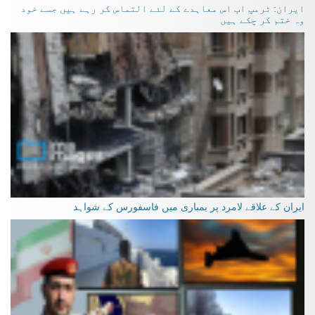
ایران: ٹرمپ اب اس معاہدے کے لئے التماس کر رہے ہیں جسے خود
وہ ختم کر چکے ہیں
ایران کے علاقے لامرد پر بمباری میں فاسفورس کے شواہد