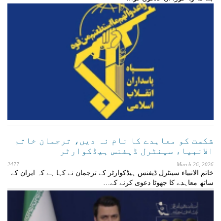
شکست کو معاہدے کا نام نہ دیں، ترجمان خاتم
الانبیاء سینٹرل ڈیفنس ہیڈکوارٹر
2477
March 26, 2026
خاتم الانبیاء سینٹرل ڈیفنس ہیڈکوارٹر کے ترجمان نے کہا ہے کہ ایران کے
ساتھ معاہدے کا جھوٹا دعوی کرنے کے…