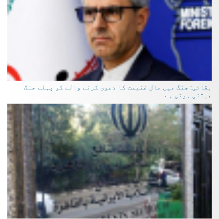
بقائی: جنگ میں مال غنیمت کا دعوی کرنے والے کو پہلے جنگ
جیتنی ہوتی ہے