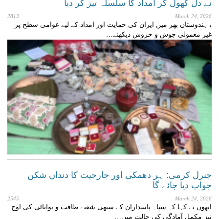
نے دل کھول کر امداد کا سلسلہ تیز کر دیا
2813
March 24, 2026
، ہندوستان بھر میں ایران کی حمایت اور امداد کے لیے عوامی سطح پر
غیر معمولی جوش و خروش دیکھنے…
جنرل کرمی: ہر دھمکی اور جارحیت کا دنداں شکن
جواب دیا جائے گا
2545
March 24, 2026
انھوں نے کہا کہ سپاہ پاسداران کے سبھی شعبے طاقت و توانائی کی اوج
نیز مکمل آمادگی کی حالت میں…