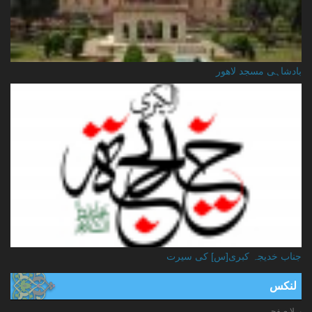
بادشاہی مسجد لاهور
جناب خدیجہ کبری[س] کی سیرت
لنکس
پہلا صفحہ