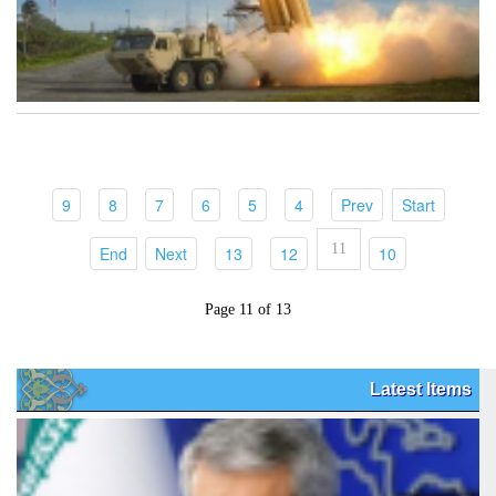
(current)
(current)
(current)
(current)
(current)
(current)
(current)
(current)
9
8
7
6
5
4
Prev
Start
11
(current)
(current)
(current)
(current)
(current)
End
Next
13
12
10
Page 11 of 13
Latest Items