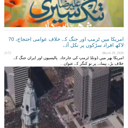
امریکا میں ٹرمپ اور جنگ کے خلاف عوامی احتجاج، 70
لاکھ افراد سڑکوں پر نکل آئے
2172
March 29, 2026
امریکا بھر میں ڈونلڈ ٹرمپ کی جارحانہ پالیسیوں اور ایران جنگ کے
خلاف بڑے پیمانے پر نو کنگز کے عنوان…