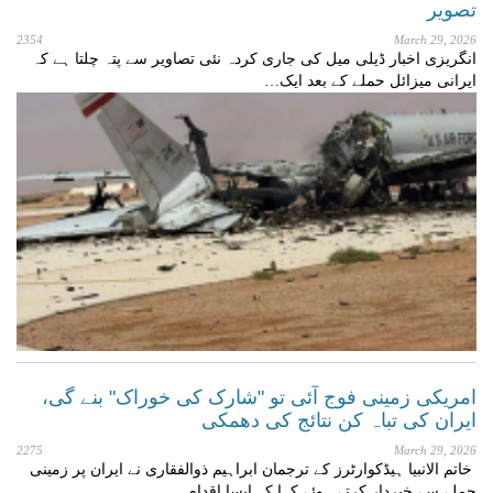
تصویر
2354
March 29, 2026
انگریزی اخبار ڈیلی میل کی جاری کردہ نئی تصاویر سے پتہ چلتا ہے کہ
ایرانی میزائل حملے کے بعد ایک…
امریکی زمینی فوج آئی تو "شارک کی خوراک" بنے گی،
ایران کی تباہ کن نتائج کی دھمکی
2275
March 29, 2026
خاتم الانبیا ہیڈکوارٹرز کے ترجمان ابراہیم ذوالفقاری نے ایران پر زمینی
حملے سے خبردار کرتے ہوئے کہا کہ ایسا اقدام…