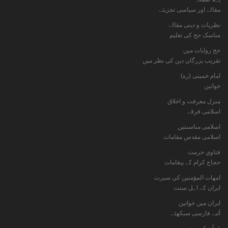
مقالے اور سیاسی تجزیئے
نظریات و دینی مقالے
مناسک حج کی تعلیم
حج روایات میں
تقریب بزرگان دین کی نظر میں
امام خمینی (ره)
خواتين
منزل معرفت و اخلاق
اسلامی فرقے
اسلامی مناسبتیں
اسلامی مقدس مقامات
فتاوي حرمت
حجاج کرام کے پیغامات
امهات المؤمنين كي سيرت
ایران کے اہل سنت
ایران میں خواتین
آئیے فارسی سیکھئے