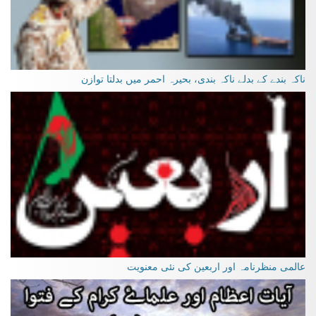
ناکہ بندے کے بدلے ناکہ بندی، بحیرہ احمر میں بدلتا توازن
عالمی منظرنامہ اور اربعین کی نئی معنویت