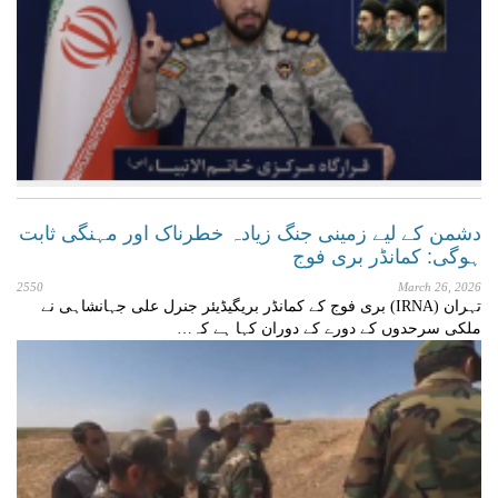
دشمن کے لیے زمینی جنگ زیادہ خطرناک اور مہنگی ثابت
ہوگی: کمانڈر بری فوج
2550
March 26, 2026
تہران (IRNA) بری فوج کے کمانڈر بریگیڈیئر جنرل علی جہانشاہی نے
ملکی سرحدوں کے دورے کے دوران کہا ہے کہ…