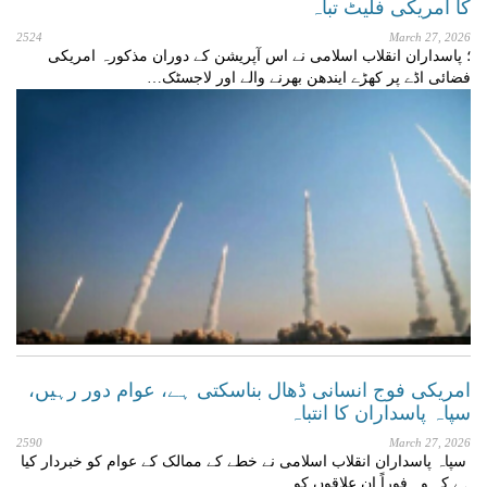
کا امریکی فلیٹ تباہ
2524
March 27, 2026
؛ پاسداران انقلاب اسلامی نے اس آپریشن کے دوران مذکورہ امریکی
فضائی اڈے پر کھڑے ایندھن بھرنے والے اور لاجسٹک…
امریکی فوج انسانی ڈھال بناسکتی ہے، عوام دور رہیں،
سپاہ پاسداران کا انتباہ
2590
March 27, 2026
سپاہ پاسداران انقلاب اسلامی نے خطے کے ممالک کے عوام کو خبردار کیا
ہے کہ وہ فوراً ان علاقوں کو…