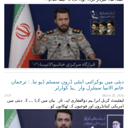
دبئی میں یوکرائنی اینٹی ڈرون سسٹم ڈپو تباہ: ترجمان
خاتم الانبیا سینٹرل وار ہیڈ کوارٹر
2419
March 28, 2026
لیفٹیننٹ کرنل ابراہیم ذوالفقاری اپنے تازہ بیان میں کہا ہے کہ دبئی میں
امریکی کمانڈروں اور فوجیوں کے ٹھکانوں کو…