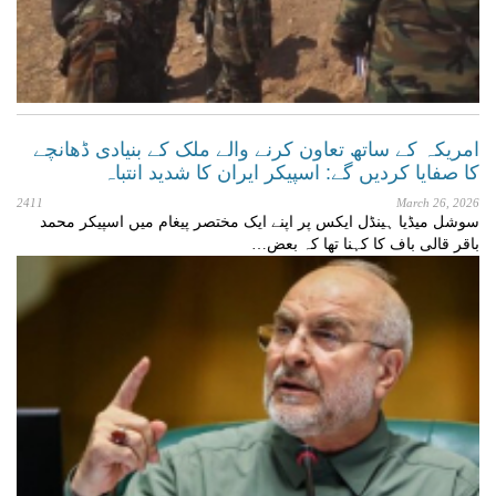
امریکہ کے ساتھ تعاون کرنے والے ملک کے بنیادی ڈھانچے
کا صفایا کردیں گے: اسپیکر ایران کا شدید انتباہ
2411
March 26, 2026
سوشل میڈیا ہینڈل ایکس پر اپنے ایک مختصر پیغام میں اسپیکر محمد
باقر قالی باف کا کہنا تھا کہ بعض…