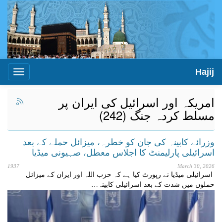
Hajij
Toggle
igation
امریکہ اور اسرائیل کی ایران پر
مسلط کردہ جنگ (242)
وزرائے کابینہ کی جان کو خطرہ، میزائل حملے کے بعد
اسرائیلی پارلیمنٹ کا اجلاس معطل، صہیونی میڈیا
1937
March 30, 2026
اسرائیلی میڈیا نے رپورٹ کیا ہے کہ حزب اللہ اور ایران کے میزائل
حملوں میں شدت کے بعد اسرائیلی کابینہ…