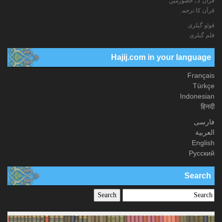
قرآن کے حضورمیں
قرآن کا ترجمہ
فوٹو گيلری
فلم گیلری
Hajij.com in your language
Français
Türkçe
Indonesian
हिनदी
فارسی
العربیة
English
Русский
Search