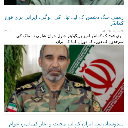
زمینی جنگ دشمن کے لیے تباہ کن ہوگی، ایرانی بری فوج
کمانڈر
2562
March 26, 2026
بری فوج کے کمانڈر امیر بریگیڈیئر جنرل جہان شاہی نے ملک کی
سرحدوں کے دورے کے دوران کہا کہ ایران…
ہندوستان سے ایران کے لیے محبت و ایثار کی لہر، عوام