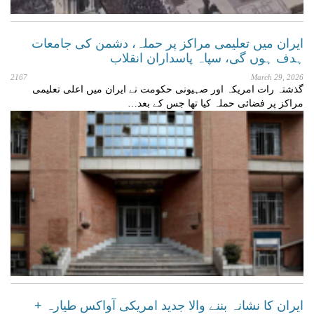
ایران میں تعلیمی مراکز پر حملہ، دشمن کی جامعات
ہدف ہوں گی، سپاہ پاسداران انقلاب
2167
March 29, 2026
گذشتہ رات امریکہ اور صہیونی حکومت نے ایران میں اعلی تعلیمی
مراکز پر فضائی حملہ کیا تھا جس کے بعد…
ایران کا نشانہ بننے والا جدید امریکی آواکس طیارہ +