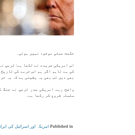
حکمت عملی موجود نہیں ہوتی۔
اس امریکی جریدے نے لکھا ہے: ٹرمپ نے
کی ہے تاہم اگر ہم اس حربے کی تاریخ 
بھی دیں تب بھی یہ یقینی ہے کہ یہ حر
واضح رہے امریکی صدر ٹرمپ نے جنگ ک
سلسلہ شروع کر رکھا ہے۔
امریکہ اور اسرائیل کی ایر
Published in