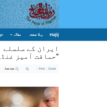
Hajij
پہلا صفحہ
مقالے
حج
ایران کے سلسلے م
"حماقت آمیز غنڈہ
font size
Print
Email