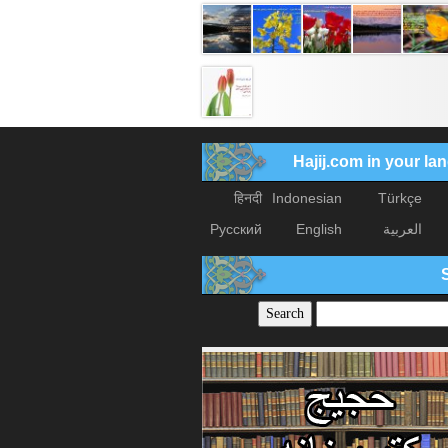
Hajij.com in your l
हिनदी
Indonesian
Türkçe
العربیة
English
Русский