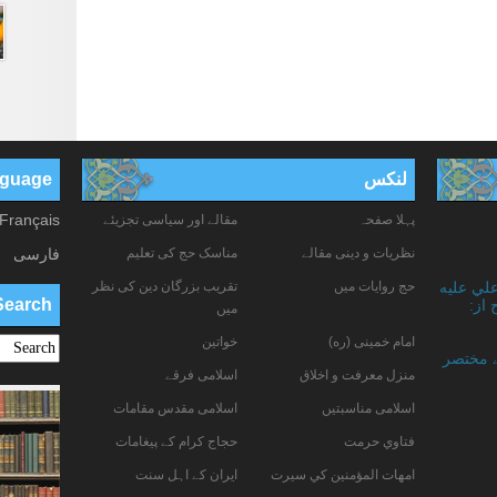
لنکس
anguage
Français
پہلا صفحہ
مقالے اور سیاسی تجزیئے
نظریات و دینی مقالے
مناسک حج کی تعلیم
فارسی
حج روایات میں
تقریب بزرگان دین کی نظر
علي عليه
Search
 از:
میں
امام خمینی (ره)
خواتين
ے مختصر
منزل معرفت و اخلاق
اسلامی فرقے
اسلامی مناسبتیں
اسلامی مقدس مقامات
فتاوي حرمت
حجاج کرام کے پیغامات
امهات المؤمنين كي سيرت
ایران کے اہل سنت