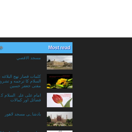
Most read
مسجد الاقصي
کلمات قصار نهج البلاغه 
السلام کا ترجمه و تشریح
مفتی جعفر حسین
امام علی علیہ السلام ک
فضائل اور کمالات
بادشاہی مسجد لاهور