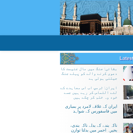
Lates
بقائی: جنگ میں مال غنیمت کا
دعوی کرنے والے کو پہلے جنگ
جیتنی ہوتی ہے
ایران: ٹرمپ اب اس معاہدے کے
لئے التماس کر رہے ہیں جسے
خود وہ ختم کر چکے ہیں
ایران کے علاقے لامرد پر بمباری
میں فاسفورس کے شواہد
ناکہ بندے کے بدلے ناکہ بندی،
بحیرہ احمر میں بدلتا توازن