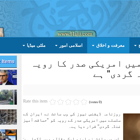
معرفت و اخلاق
اسلامی امور
ملٹی میڈیا
یں امریکی صدر کا رویہ
t Items
 گردی" ہے
Rate this item
(0 votes)
روزنامہ ڈیفنس نیوز کی وب سائٹ نے ایران کے
سلسلے میں امریکی صدر کے رویہ کو "حماقت آمیز
غنڈہ گردی" قرار دیا ہے۔
اس وب سائٹ نے اپنے ایک مقالے میں لکھا ہے: