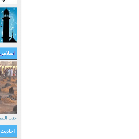
اسلامی
جنت البق
احادیث