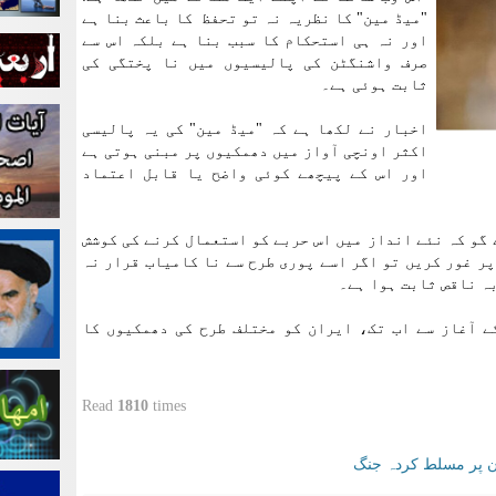
"میڈ مین" کا نظریہ نہ تو تحفظ کا باعث بنا ہے
اور نہ ہی استحکام کا سبب بنا ہے بلکہ اس سے
صرف واشنگٹن کی پالیسیوں میں نا پختگی کی
ثابت ہوئی ہے۔
اخبار نے لکھا ہے کہ "میڈ مین" کی یہ پالیسی
اکثر اونچی آواز میں دھمکیوں پر مبنی ہوتی ہے
اور اس کے پیچھے کوئی واضح یا قابل اعتماد
 گو کہ نئے انداز میں اس حربے کو استعمال کرنے کی کوشش
پر غور کریں تو اگر اسے پوری طرح سے نا کامیاب قرار نہ
بہ ناقص ثابت ہوا ہے۔
ے آغاز سے اب تک، ایران کو مختلف طرح کی دھمکیوں کا
Read
1810
times
ان پر مسلط کردہ جنگ