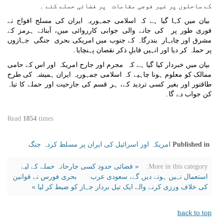
کے ساحلوں پر غیر فوجی مقامات پر فضائی حملے کئے ۔
بیان میں کہا گیا ہے کہ اسلامی جمہوریہ ایران کی مسلح افواج نے
فوری طور پر کی جانے والی جوابی کارروائی میں، آبنائے ہرمز کے
مشرق اور چابہار بندرگاہ کے جنوب میں امریکی بحری جنگی جہازوں
پر حملہ کر دیا اور انہیں قابلِ ذکر نقصان پہنچایا۔
بیان میں خبردار کیا گيا ہے کہ مجرم اور جارح امریکہ اور اس کے حامی
ممالک کو معلوم ہونا چاہیے کہ اسلامی جمہوریہ ایران ہمیشہ کی طرح
طاقتور اور بغیر کسی تردید کے، ہر قسم کی جارحیت اور حملے کا تباہ
کن جواب دے گا۔
Read
1854
times
امریکہ اور اسرائیل کی ایران پر مسلط کردہ جنگ
Published in
« فضائی حدود کسی جارحانہ حملے کے لیے
More in this category:
استعمال نہیں ہونے دیں گے، سعودی عرب
بحری فورس نے قوانین
کی خلاف ورزی کرنے والے ایک تیل بردار جہاز کو ضبط کر لیا »
back to top