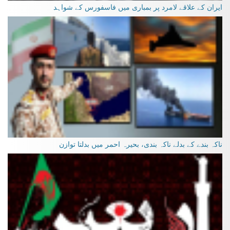
ایران کے علاقے لامرد پر بمباری میں فاسفورس کے شواہد
ناکہ بندے کے بدلے ناکہ بندی، بحیرہ احمر میں بدلتا توازن