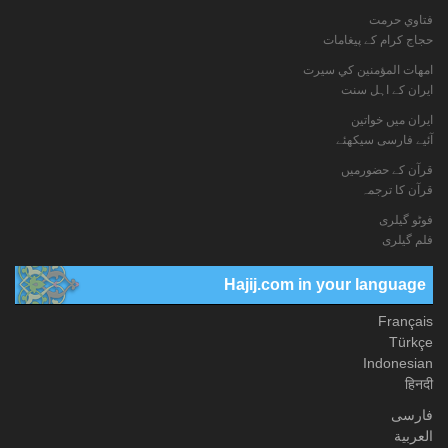
فتاوي حرمت
حجاج کرام کے پیغامات
امهات المؤمنين كي سيرت
ایران کے اہل سنت
ایران میں خواتین
آئیے فارسی سیکھئے
قرآن کے حضورمیں
قرآن کا ترجمہ
فوٹو گيلری
فلم گیلری
Hajij.com in your language
Français
Türkçe
Indonesian
हिनदी
فارسی
العربیة