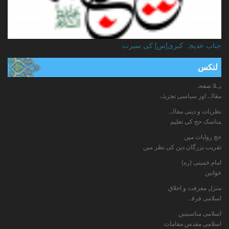
جناب خدیجہ کبری[س] کی سیرت
لنکس
پہلا صفحہ
مقالے اور سیاسی تجزیئے
نظریات و دینی مقالے
مناسک حج کی تعلیم
حج روایات میں
تقریب بزرگان دین کی نظر میں
امام خمینی (ره)
خواتين
منزل معرفت و اخلاق
اسلامی فرقے
اسلامی مناسبتیں
اسلامی مقدس مقامات