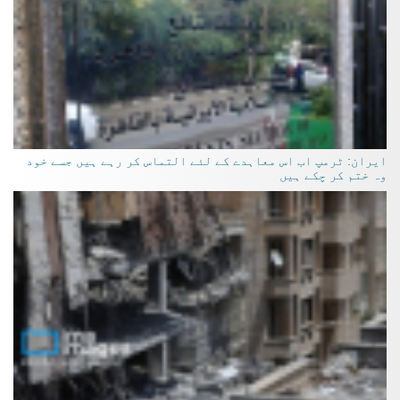
ایران: ٹرمپ اب اس معاہدے کے لئے التماس کر رہے ہیں جسے خود
وہ ختم کر چکے ہیں