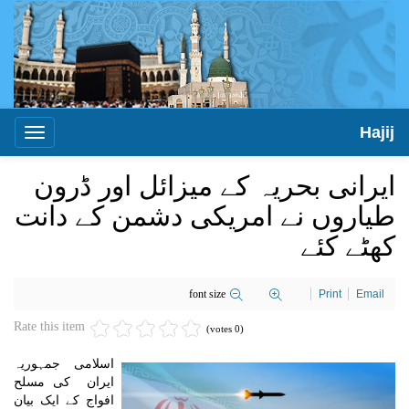
Hajij
Toggle
igation
ایرانی بحریہ کے میزائل اور ڈرون
طیاروں نے امریکی دشمن کے دانت
کھٹے کئے
font size
Print
Email
Rate this item
(0 votes)
اسلامی جمہوریہ
ایران کی مسلح
افواج کے ایک بیان