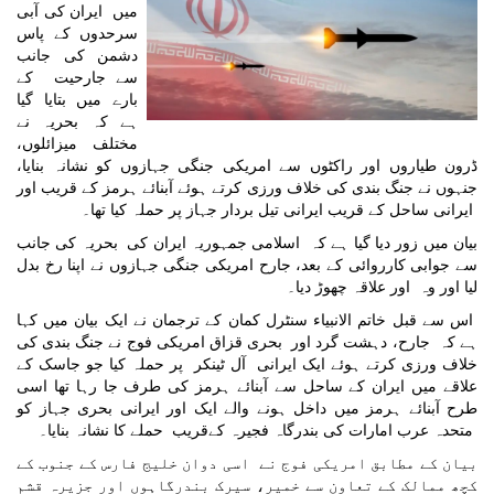
میں ایران کی آبی
سرحدوں کے پاس
دشمن کی جانب
سے جارحیت کے
بارے میں بتایا گيا
ہے کہ بحریہ نے
مختلف میزائلوں،
ڈرون طیاروں اور راکٹوں سے امریکی جنگی جہازوں کو نشانہ بنایا،
جنہوں نے جنگ بندی کی خلاف ورزی کرتے ہوئے آبنائے ہرمز کے قریب اور
ایرانی ساحل کے قریب ایرانی تیل بردار جہاز پر حملہ کیا تھا۔
بیان میں زور دیا گیا ہے کہ اسلامی جمہوریہ ایران کی بحریہ کی جانب
سے جوابی کارروائی کے بعد، جارح امریکی جنگی جہازوں نے اپنا رخ بدل
لیا اور وہ اور علاقہ چھوڑ دیا۔
اس سے قبل خاتم الانبیاء سنٹرل کمان کے ترجمان نے ایک بیان میں کہا
ہے کہ جارح، دہشت گرد اور بحری قزاق امریکی فوج نے جنگ بندی کی
خلاف ورزی کرتے ہوئے ایک ایرانی آل ٹینکر پر حملہ کیا جو جاسک کے
علاقے میں ایران کے ساحل سے آبنائے ہرمز کی طرف جا رہا تھا اسی
طرح آبنائے ہرمز میں داخل ہونے والے ایک اور ایرانی بحری جہاز کو
متحدہ عرب امارات کی بندرگاہ فجیرہ کےقریب حملے کا نشانہ بنایا۔
بیان کے مطابق امریکی فوج نے اسی دوان خلیج فارس کے جنوب کے
کچھ ممالک کے تعاون سے خمیر، سیرک بندرگاہوں اور جزیرہ قشم