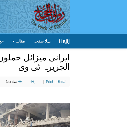
Hajij
پہلا صفحہ
مقالے
حج
ایرانی میزائل حملوں 
الجزیرہ ٹی وی
font size
Print
Email