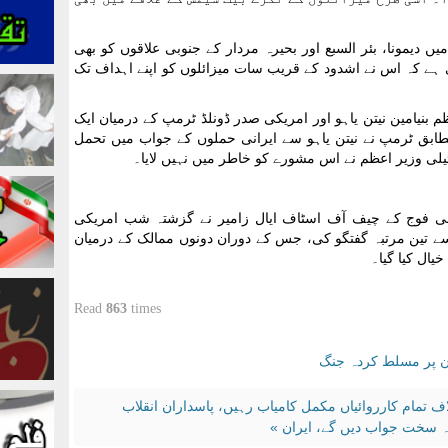
 دیمونا، بئر السبع اور بحیرہ مردار کے جنوبی علاقوں کو بھی
عوی ہے کہ اس نے اشدود کے قریب سات میزائلوں کو اپنے اہداف تک
ظم بنیامین نیتن یاہو اور امریکی صدر ڈونلڈ ٹرمپ کے درمیان ایک
مطابق ٹرمپ نے نیتن یاہو سے ایرانی حملوں کے جواب میں تحمل
لی وزیر اعظم نے اس مشورے کو خاطر میں نہیں لایا۔
یلی فوج کے چیف آف اسٹاف ایال زامیر نے گزشتہ شب امریکی
سے تین مرتبہ گفتگو کی، جس کے دوران دونوں ممالک کے درمیان
یال کیا گیا۔
Read
863
times
ان پر مسلط کردہ جنگ
ف تمام کارروائیاں مکمل کامیاب رہیں، پاسداران انقلاب
ہ سخت جواب دیں گے، ایران »