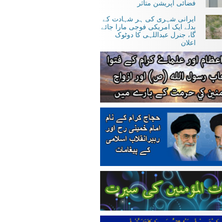
فضائی آپریشن متاثر
ایرانی شہری کی ہر شہادت کے
بدلے ایک امریکی فوجی مارا جائے
گا، جنرل عبداللہی کا دوٹوک
اعلان