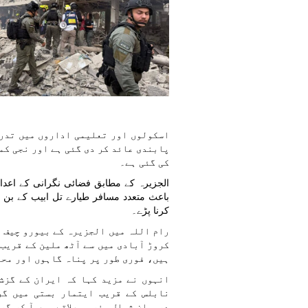
اسکولوں اور تعلیمی اداروں میں تدر
پابندی عائد کر دی گئی ہے اور نجی کم
کی گئی ہے۔
الجزیرہ کے مطابق فضائی نگرانی کے اعدا
باعث متعدد مسافر طیارے تل ابیب کے بن گو
کرنا پڑے۔
رام اللہ میں الجزیرہ کے بیورو چیف و
کروڑ آبادی میں سے آٹھ ملین کے قریب 
ہیں، فوری طور پر پناہ گاہوں اور محف
انہوں نے مزید کہا کہ ایران کے گزش
نابلس کے قریب ایتمار بستی میں گر
درمیان شمال مغربی علاقے میں آ کر گر