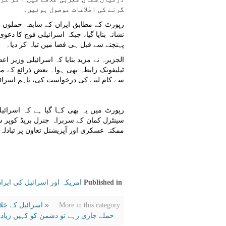
گرنے کی اطلاعات موصول ہوئیں۔
رپورٹ کے مطابق ایران کے سابقہ حملوں میں
نشانہ بنایا گیا، جبکہ اسرائیلی فوج کا د
پہنچنے سے قبل ہی فضا میں تباہ کر دیا۔
الجزیرہ نے مزید بتایا کہ اسرائیلی وزیر اع
ٹیلیفونک رابطہ بھی ہوا۔ بعض ذرائع کے 
سے کام لینے کی درخواست کی، تاہم اسرائی
رپورٹ میں یہ بھی کہا گیا ہے کہ اسرائ
سینٹرل کمان کے سربراہ جنرل بریڈ کوپر 
ممکنہ عسکری اور آپریشنل تعاون پر تبادلہ خ
امریکہ اور اسرائیل کی ایر
Published in
« اسرائیل کے خلا
More in this category:
حملے جاری رہے تو دشمن کو کہیں زیاد