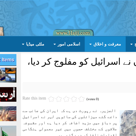
معرفت و اخلاق
اسلامی امور
ملٹی میڈیا
نے اسرائیل کو مفلوج کر دیا،
t Items
Rate this item
(0 votes)
الجزیرہ نے رپورٹ دی ہے کہ ایران کی جانب سے
داغے گئے میزائلوں کی ساتویں لہر نے اسرائیل
پر دباؤ میں مزید اضافہ کر دیا ہے اور مقبوضہ
علاقوں کے مختلف حصوں میں غیر معمولی ہنگامی
اقدامات نافذ کر دیے گئے ہیں۔