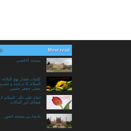
Most read
مسجد الاقصي
کلمات قصار نهج البلاغه 
السلام کا ترجمه و تشریح
مفتی جعفر حسین
امام علی علیہ السلام ک
فضائل اور کمالات
بادشاہی مسجد لاهور