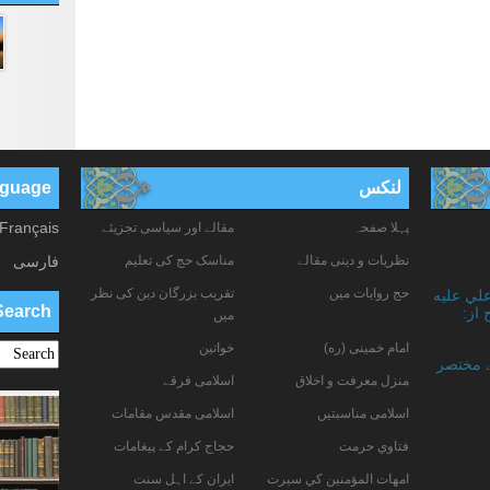
لنکس
anguage
Français
پہلا صفحہ
مقالے اور سیاسی تجزیئے
نظریات و دینی مقالے
مناسک حج کی تعلیم
فارسی
حج روایات میں
تقریب بزرگان دین کی نظر
علي عليه
Search
 از:
میں
امام خمینی (ره)
خواتين
ے مختصر
منزل معرفت و اخلاق
اسلامی فرقے
اسلامی مناسبتیں
اسلامی مقدس مقامات
فتاوي حرمت
حجاج کرام کے پیغامات
امهات المؤمنين كي سيرت
ایران کے اہل سنت