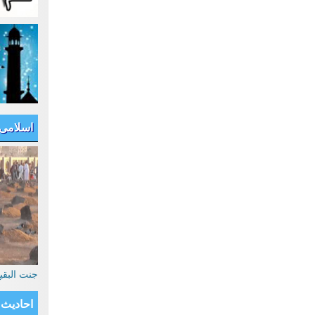
اسلامی
جنت البق
احادیث