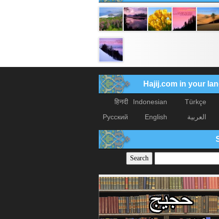
Hajij.com in your l
हिनदी
Indonesian
Türkçe
العربیة
English
Русский