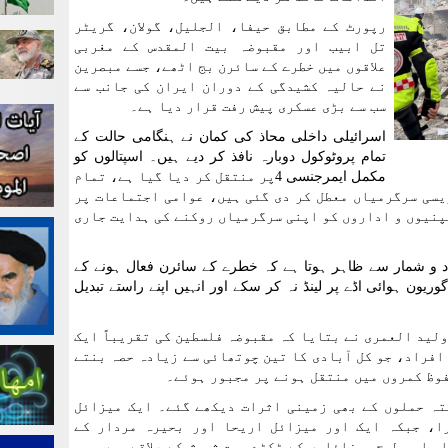
رپورٹ کے مطابق حیفا، الجلیل، گولان، گریٹر
تل ابیب اور مقبوضہ بیت المقدس کے مغربی
علاقوں میں خطرے کے سائرن بج اٹھے، جسے مبصرین
نے حالیہ کشیدگی کے دوران ایران کی جانب سے
سب سے بڑی عسکری پیش رفت قرار دیا ہے۔
اسرائیلی داخلی محاذ کی کمان نے ہنگامی حالت کے
تمام پروٹوکول دوبارہ نافذ کر دیے ہیں۔ اسپتالوں کو
مکمل ایمرجنسی 4پر منتقل کر دیا گیا ہے، تمام
یسی سرگرمیاں معطل کر دی گئی ہیں، عوامی اجتماعات پر
پنیوں و اداروں کو اپنی سرگرمیاں روکنے کی ہدایت جاری
د و شمار سے ظاہر ہوتا ہے کہ خطرے کے سائرن فعال ہونے کے
ریون ہوائی اڈے پر لینڈ نہ کر سکے اور انہیں اپنے راستے تبدیل
لید العمری نے بتایا کہ مقبوضہ فلسطین کی تقریباً ایک
افراد، جو کل آبادی کا تین چوتھائی سے زیادہ حصہ بنتے
وظ کمروں میں منتقل ہونے پر مجبور ہوئے۔
تہ حملوں کے بھی زمینی اثرات دیکھے گئے۔ ایک میزائل
ا، جبکہ ایک اور میزائل اریحا اور بحیرہ مردار کے
ا۔ اسی طرح میزائلوں کے ٹکڑے بیت شیمش کے علاقے میں بھی