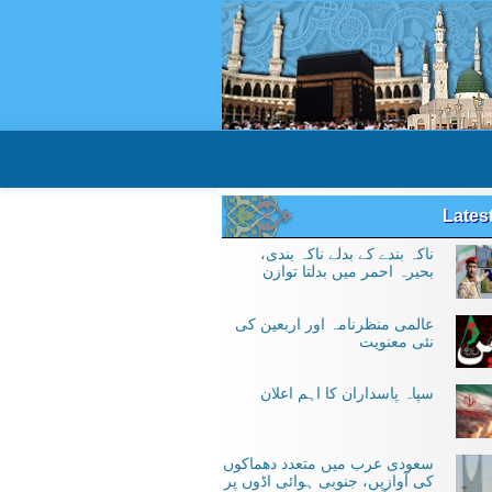
Lates
ناکہ بندے کے بدلے ناکہ بندی،
بحیرہ احمر میں بدلتا توازن
عالمی منظرنامہ اور اربعین کی
نئی معنویت
سپاہ پاسداران کا اہم اعلان
سعودی عرب میں متعدد دھماکوں
کی آوازیں، جنوبی ہوائی اڈوں پر