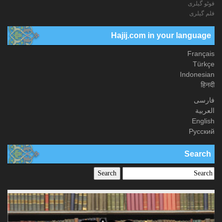
فوٹو گيلری
فلم گیلری
Hajij.com in your language
Français
Türkçe
Indonesian
हिनदी
فارسی
العربیة
English
Русский
Search