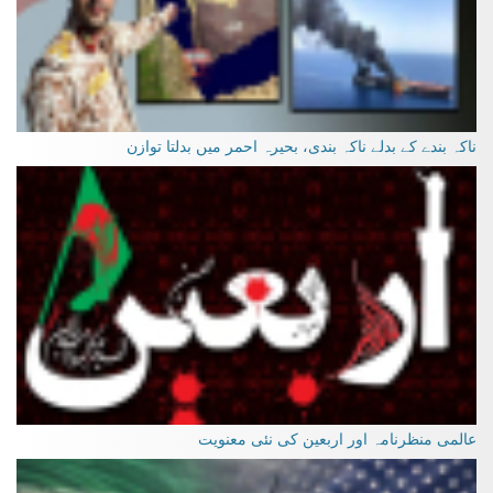
ناکہ بندے کے بدلے ناکہ بندی، بحیرہ احمر میں بدلتا توازن
عالمی منظرنامہ اور اربعین کی نئی معنویت