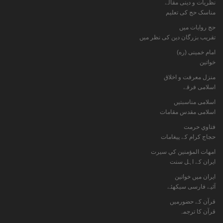
نظریات و دینی مقالے
مناسک حج کی تعلیم
حج روایات میں
تقریب بزرگان دین کی نظر میں
امام خمینی (ره)
خواتين
منزل معرفت و اخلاق
اسلامی فرقے
اسلامی مناسبتیں
اسلامی مقدس مقامات
فتاوي حرمت
حجاج کرام کے پیغامات
امهات المؤمنين كي سيرت
ایران کے اہل سنت
ایران میں خواتین
آئیے فارسی سیکھئے
قرآن کے حضورمیں
قرآن کا ترجمہ