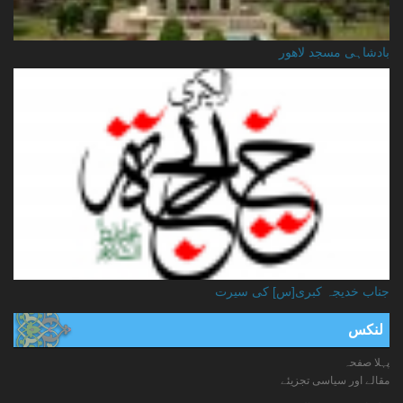
بادشاہی مسجد لاهور
جناب خدیجہ کبری[س] کی سیرت
لنکس
پہلا صفحہ
مقالے اور سیاسی تجزیئے