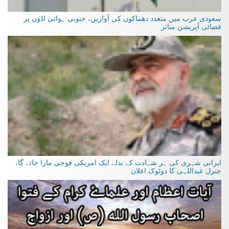
سعودی عرب میں متعدد دھماکوں کی آوازیں، جنوبی ہوائی اڈوں پر
فضائی آپریشن متاثر
ایرانی شہری کی ہر شہادت کے بدلے ایک امریکی فوجی مارا جائے گا،
جنرل عبداللہی کا دوٹوک اعلان