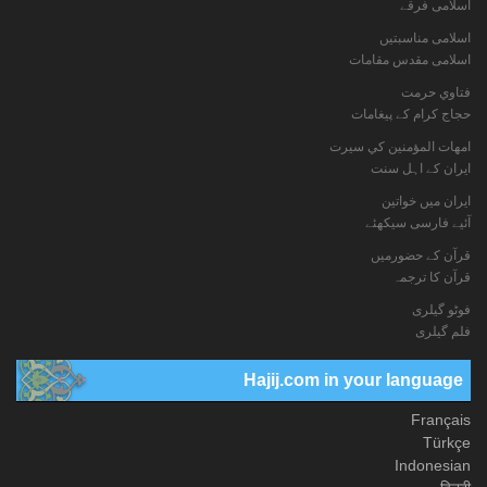
اسلامی فرقے
اسلامی مناسبتیں
اسلامی مقدس مقامات
فتاوي حرمت
حجاج کرام کے پیغامات
امهات المؤمنين كي سيرت
ایران کے اہل سنت
ایران میں خواتین
آئیے فارسی سیکھئے
قرآن کے حضورمیں
قرآن کا ترجمہ
فوٹو گيلری
فلم گیلری
Hajij.com in your language
Français
Türkçe
Indonesian