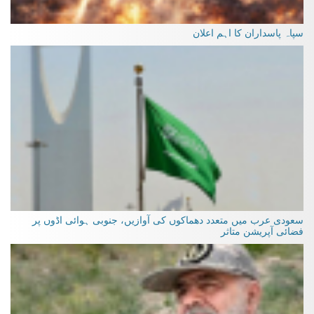
سپاہ پاسداران کا اہم اعلان
سعودی عرب میں متعدد دھماکوں کی آوازیں، جنوبی ہوائی اڈوں پر
فضائی آپریشن متاثر