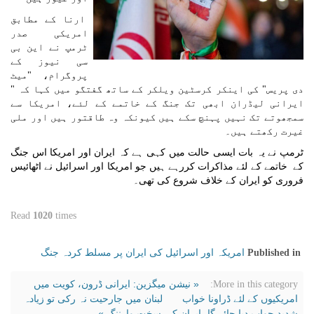
ارنا کے مطابق
امریکی صدر
ٹرمپ نے این بی
سی نیوز کے
پروگرام، "میٹ
دی پریس" کی اینکر کرسٹین ویلکر کے ساتھ گفتگو میں کہا کہ "
ایرانی لیڈران ابھی تک جنگ کے خاتمے کے لئے، امریکا سے
سمجھوتے تک نہیں پہنچ سکے ہیں کیونکہ وہ طاقتور ہیں اور ملی
غیرت رکھتے ہیں۔
ٹرمپ نے یہ بات ایسی حالت میں کہی ہے کہ ایران اور امریکا اس جنگ
کے خاتمے کے لئے مذاکرات کررہے ہیں جو امریکا اور اسرائيل نے اٹھائیس
فروری کو ایران کے خلاف شروع کی تھی۔
Read
1020
times
امریکہ اور اسرائیل کی ایران پر مسلط کردہ جنگ
Published in
« نیشن میگزین: ایرانی ڈرون، کویت میں
More in this category:
امریکیوں کے لئے ڈراونا خواب
لبنان میں جارحیت نہ رکی تو زیادہ
شدید جواب دیا جائے گا، ایران کی سخت وارننگ »