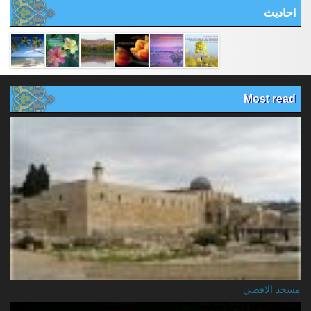
احادیث
Most read
مسجد الاقصي