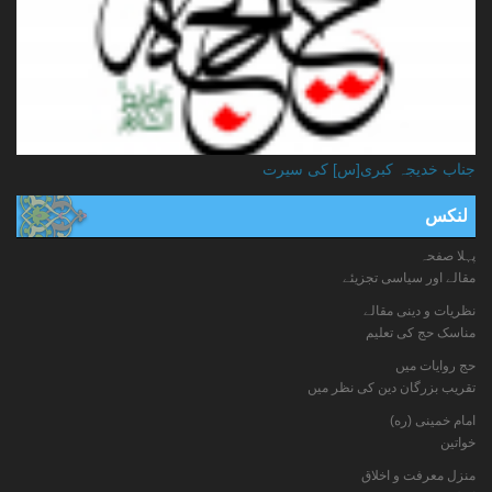
جناب خدیجہ کبری[س] کی سیرت
لنکس
پہلا صفحہ
مقالے اور سیاسی تجزیئے
نظریات و دینی مقالے
مناسک حج کی تعلیم
حج روایات میں
تقریب بزرگان دین کی نظر میں
امام خمینی (ره)
خواتين
منزل معرفت و اخلاق