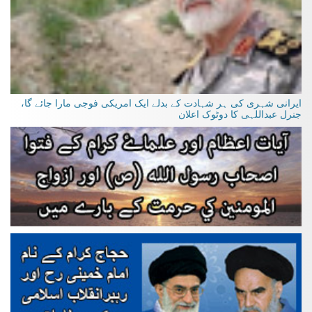
ایرانی شہری کی ہر شہادت کے بدلے ایک امریکی فوجی مارا جائے گا،
جنرل عبداللہی کا دوٹوک اعلان