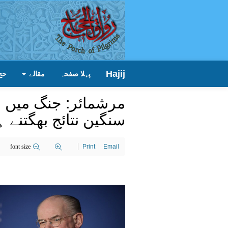
Hajij
پہلا صفحہ
مقالے
حج
مرشمائر: جنگ میں ای
سنگین نتائج بھگتنے 
font size
Print
Email