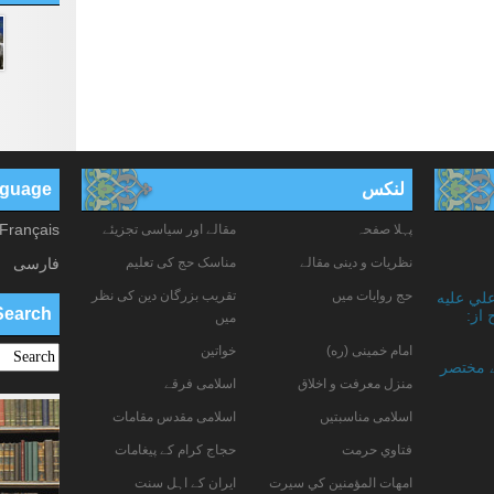
لنکس
anguage
Français
پہلا صفحہ
مقالے اور سیاسی تجزیئے
نظریات و دینی مقالے
مناسک حج کی تعلیم
فارسی
حج روایات میں
تقریب بزرگان دین کی نظر
علي عليه
Search
 از:
میں
امام خمینی (ره)
خواتين
ے مختصر
منزل معرفت و اخلاق
اسلامی فرقے
اسلامی مناسبتیں
اسلامی مقدس مقامات
فتاوي حرمت
حجاج کرام کے پیغامات
امهات المؤمنين كي سيرت
ایران کے اہل سنت