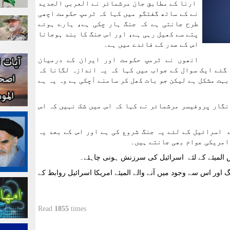
ارنا کے مطابق جان مرشمائر نے العربی الجدید
نے کے ساتھ گفتگو میں کہا کہ ٹرمپ حکومت اچھی
طرح جانتی ہے کہ جنگ ہار چکی ہے، ہارے ہوئے
پتے سے کھیل رہی ہے، اور اس جنگ کا بند ہوجانا
اس کے صدر کے فائدے میں ہے۔
انھوں نے ٹرمپ حکومت اور ایران کے درمیان
گئے ایک سوال کے جواب میں کہا کہ یہ اندازہ لگانا کہ
ہت مشکل ہے لیکن جو بات کھل کر سامنے آچکی ہے وہ یہ ہے
گار پروفیسر مرشمائر نے کہا کہ اس میں شک نہیں کہ اس
 اسرائیل کے لئے یہ جنگ شروع کی ہے اور اس کے بعد یہ
امریکی عوام بھی جانتے ہیں۔
 اس المیئے کے لئے اسرائیل کی سرزنش ہونی چاہئے۔
 اور اس سے وجود میں آنے والے المیئے امریکا اسرائیل روابط کے
Read
1855
times