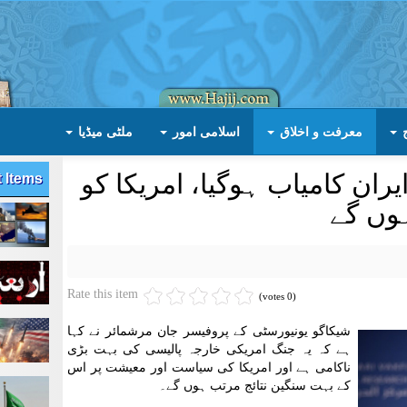
معرفت و اخلاق
اسلامی امور
ملٹی میڈیا
ران کامیاب ہوگیا، امریکا کو
t Items
ہوں گے
Rate this item
(0 votes)
شیکاگو یونیورسٹی کے پروفیسر جان مرشمائر نے کہا
ہے کہ یہ جنگ امریکی خارجہ پالیسی کی بہت بڑی
ناکامی ہے اور امریکا کی سیاست اور معیشت پر اس
کے بہت سنگین نتائج مرتب ہوں گے۔