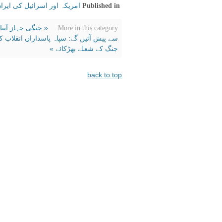
امریکہ اور اسرائیل کی ایر
Published in
« جنگی جہاز آبن
More in this category:
سے پیش آئیں گے: سپاہ پاسداران انقلاب کا 
جنگ کے شعلے بھڑکائے »
back to top