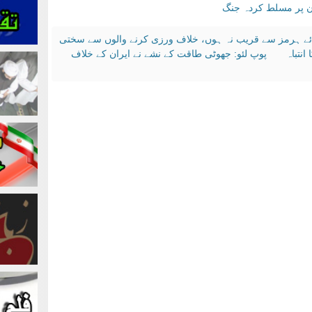
ان پر مسلط کردہ جنگ
ائے ہرمز سے قریب نہ ہوں، خلاف ورزی کرنے والوں سے سختی
انتباہ
پوپ لئو: جھوٹی طاقت کے نشے نے ایران کے خلاف