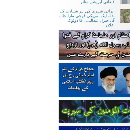
فضائی آپریشن متاثر
ایرانی شہری کی ہر شہادت کے
بدلے ایک امریکی فوجی مارا جائے
گا، جنرل عبداللہی کا دوٹوک
اعلان