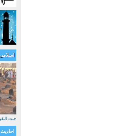
اسلامی
جنت البق
احادیث