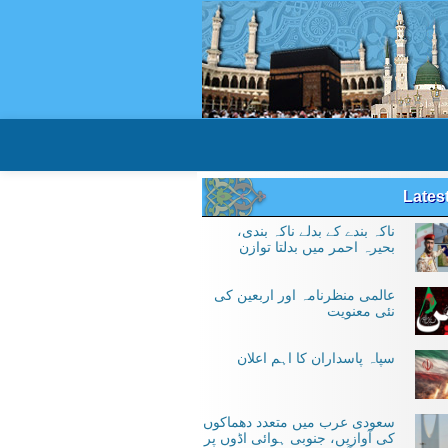
Lates
ناکہ بندے کے بدلے ناکہ بندی،
بحیرہ احمر میں بدلتا توازن
عالمی منظرنامہ اور اربعین کی
نئی معنویت
سپاہ پاسداران کا اہم اعلان
سعودی عرب میں متعدد دھماکوں
کی آوازیں، جنوبی ہوائی اڈوں پر