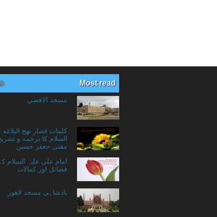
Most read
مسجد الاقصي
کلمات قصار نهج البلاغه 
السلام کا ترجمه و تشریح
مفتی جعفر حسین
امام علی علیہ السلام ک
فضائل اور کمالات
بادشاہی مسجد لاهور