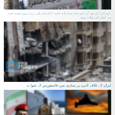
ایران: ٹرمپ اب اس معاہدے کے لئے التماس کر رہے ہیں جسے خود
وہ ختم کر چکے ہیں
ایران کے علاقے لامرد پر بمباری میں فاسفورس کے شواہد