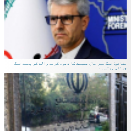
بقائی: جنگ میں مال غنیمت کا دعوی کرنے والے کو پہلے جنگ
جیتنی ہوتی ہے