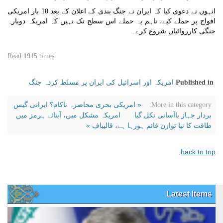
انہوں نے دعوی کیا کہ ایران نے جنگ بندی کے اعلان کے بعد 10 بار امریکی
افواج پر حملے کیے، تاہم یہ حملے اس سطح تک نہیں کہ امریکہ دوبارہ
جنگی کارروائیاں شروع کرے۔
Read
1915
times
امریکہ اور اسرائیل کی ایران پر مسلط کردہ جنگ
Published in
« امریکی بحری محاصرہ ناکام؟ ایرانی گیس
More in this category:
بردار جہاز باآسانی نکل گیا
امریکہ مشکل میں، آبنائے ہرمز میں
طاقت کا نیا توازن قائم ہورہا ہے، قالیباف »
back to top
Latest Items