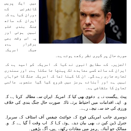
میں ایک پریس
کانفرنس کے
دوران کہا ہے کہ
ایران کے ساتھ
جنگ بندی ختم
نہیں ہوئی اور
یہ اس وقت بھی
برقرار ہے،
جبکہ امریکہ
صورت حال پر گہری نظر رکھے ہوئے ہے۔
الجزیرہ کے مطابق انہوں نے کہا کہ امریکہ کو امید ہے کہ
ایران کے ساتھ کسی معاہدے تک پہنچا جا سکتا ہے، اور سمندری
تجارت جاری رہے گی۔ ان کا کہنا تھا کہ امریکہ جنگ کا خواہاں
نہیں ہے اور آبنائے ہرمز میں شروع کیا گیا منصوبہ عالمی
تعاون کا متقاضی ہے۔
پیٹ ہیگست نے یہ دعوی بھی کیا کہ امریکہ ایران سے مطالبہ کرتا ہے کہ
وہ اپنے اقدامات میں احتیاط برتے تاکہ صورت حال جنگ بندی کی خلاف
ورزی کی حد سے نیچے رہے۔
دوسری جانب امریکی فوج کے جوائنٹ چیفس آف اسٹاف کے سربراہ
جنرل ڈین کین نے بھی بیان دیتے ہوئے کہا کہ اب وقت آ گیا ہے کہ وہ
ممالک جو آبنائے ہرمز میں مفادات رکھتے ہیں، آگے بڑھیں۔