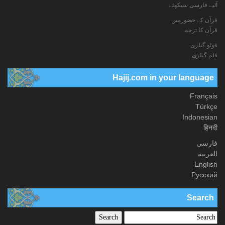
آئیے فارسی سیکھئے
قرآن کے حضورمیں
قرآن کا ترجمہ
فوٹو گيلری
فلم گیلری
Hajij.com in your language
Français
Türkçe
Indonesian
हिनदी
فارسی
العربیة
English
Русский
Search