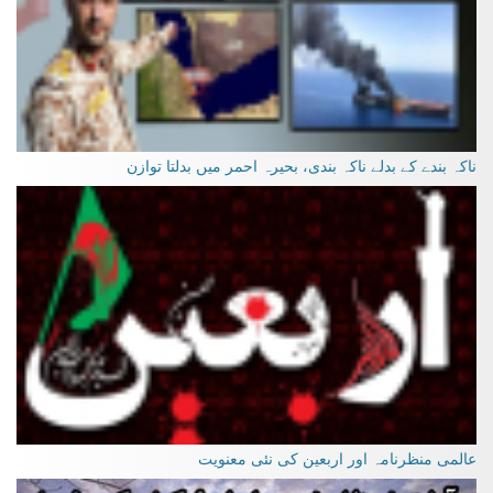
ناکہ بندے کے بدلے ناکہ بندی، بحیرہ احمر میں بدلتا توازن
عالمی منظرنامہ اور اربعین کی نئی معنویت