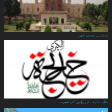
بادشاہی مسجد لاهور
جناب خدیجہ کبری[س] کی سیرت