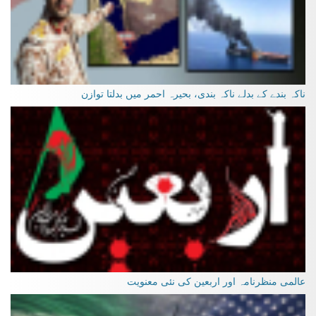
ناکہ بندے کے بدلے ناکہ بندی، بحیرہ احمر میں بدلتا توازن
عالمی منظرنامہ اور اربعین کی نئی معنویت