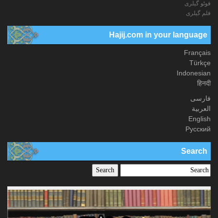
فوٹو گيلری
فلم گیلری
Hajij.com in your language
Français
Türkçe
Indonesian
हिनदी
فارسی
العربیة
English
Русский
Search