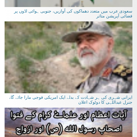
سعودی عرب میں متعدد دھماکوں کی آوازیں، جنوبی ہوائی اڈوں پر
فضائی آپریشن متاثر
ایرانی شہری کی ہر شہادت کے بدلے ایک امریکی فوجی مارا جائے گا،
جنرل عبداللہی کا دوٹوک اعلان