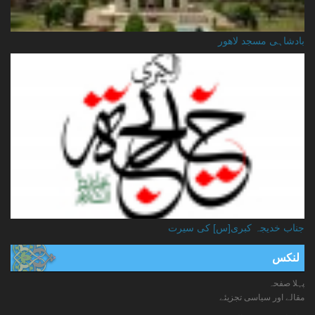
بادشاہی مسجد لاهور
جناب خدیجہ کبری[س] کی سیرت
لنکس
پہلا صفحہ
مقالے اور سیاسی تجزیئے