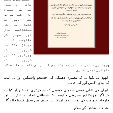
باقر ذوالقدر
نے ایک پیغام
جاری کیا ہے جس
میں انھوں نے
لکھا ہے کہ
سینتالیس سال
اور سودن کی
مقاومت نے ،
میدان جنگ سے
شہروں کے
چوراہوں تک اور
شہروں کے
چوراہوں سے سیاست اور سفارتکاری کے میدان تک، ہر جگہ حالات
دگر گوں کردیئے ہیں۔
انھوں نے لکھا ہے کہ معتبری دھمکی کی جستجو واشنگٹن اور تل ابیب
کے علاوہ کہیں اور کی جائے۔
ایران کی اعلی قومی سلامتی کونسل کے سیکریٹری نے خبردار کیا ہے
کہ اگر امریکا اور صیہونی حکومت کے شیطانی اتحاد نے ایک بار اور
جارحانہ حماقت کی تو یہ علاقہ ان کے لئے جہنم میں تبدیل کردیا جائے گا۔
شہدائے ضاحیہ کو سلام