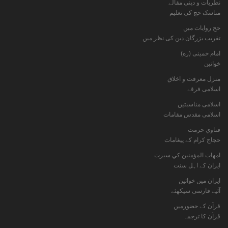
نظریات و دینی مقالے
مناسک حج کی تعلیم
حج روایات میں
تقریب بزرگان دین کی نظر میں
امام خمینی (ره)
خواتين
منزل معرفت و اخلاق
اسلامی فرقے
اسلامی مناسبتیں
اسلامی مقدس مقامات
فتاوي حرمت
حجاج کرام کے پیغامات
امهات المؤمنين كي سيرت
ایران کے اہل سنت
ایران میں خواتین
آئیے فارسی سیکھئے
قرآن کے حضورمیں
قرآن کا ترجمہ