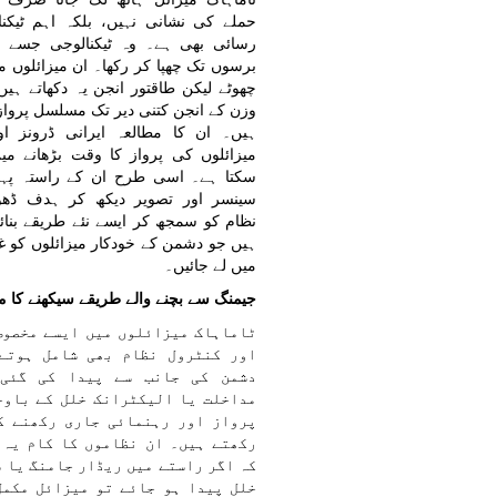
حملے کی نشانی نہیں، بلکہ اہم ٹیکن
رسائی بھی ہے۔ وہ ٹیکنالوجی جسے ا
برسوں تک چھپا کر رکھا۔ ان میزائلوں م
چھوٹے لیکن طاقتور انجن یہ دکھاتے ہیں
وزن کے انجن کتنی دیر تک مسلسل پرواز
ہیں۔ ان کا مطالعہ ایرانی ڈرونز ا
میزائلوں کی پرواز کا وقت بڑھانے می
سکتا ہے۔ اسی طرح ان کے راستہ پہچا
سینسر اور تصویر دیکھ کر ہدف ڈھون
نظام کو سمجھ کر ایسے نئے طریقے بنائ
ہیں جو دشمن کے خودکار میزائلوں کو
میں لے جائیں۔
جیمنگ سے بچنے والے طریقے سیکھنے کا م
ٹاماہاک میزائلوں میں ایسے مخصوص
اور کنٹرول نظام بھی شامل ہوتے
دشمن کی جانب سے پیدا کی گئی 
مداخلت یا الیکٹرانک خلل کے باوج
پرواز اور رہنمائی جاری رکھنے کی
رکھتے ہیں۔ ان نظاموں کا کام یہ 
کہ اگر راستے میں ریڈار جامنگ یا 
خلل پیدا ہو جائے تو میزائل مکمل