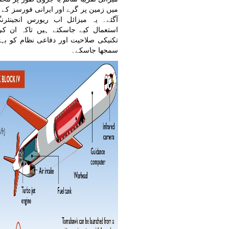
میں زمین پر گرے اور ایرانی فورسز کے 
آگئے۔ یہ میزائل اب ریورس انجینئرن
استعمال کیے جاسکتے ہیں تاکہ ان ک
تکنیکی صلاحیت اور دفاعی نظام کو بہت
سمجھا جاسکے۔