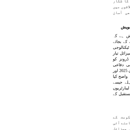
کا شکار
اقوں میں
ی آسان
شویش
ش ہے کہ
کے بجائے
یکنالوجی
زائل تیار
ڈرونز کو
ی دفاعی
ٹیکنالوجی کو ترقی یافتہ بناچکا ہے۔ جون 2025 اور
 واضح کیا
ہلے جیسے
بارٹریوں
ستقبل کے
ومت کے
امنے آئی
 میزائل