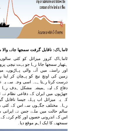
ٹاماہاک: ناقابل گرفت سمجھا جانے والا م
ٹاماہاک کروز میزائل کو کئی سالوں
ہتھیار سمجھا جاتا رہا جو بہت نیچی پروا
اور راستے میں آنے والی پہاڑیوں، مید
زمین کی اونچ نیچ کو پہچان کر اپنا ر
درست کرتا رہتا ہے۔ اسی وجہ سے یہ ع
دفاع کے لیے ہمیشہ مشکل ہدف رہا ہ
جھڑپوں میں ایران کے دفاعی نظام نے ثا
کہ یہ میزائل اب پہلے جیسا ناقابل گ
رہا۔ مختلف جگہوں سے اس کے کئی می
سالم حالت میں ملے، جس نے ایرانی م
اس کے اندرونی حصوں اور کام کرنے کے 
سمجھنے کا ایک اہم موقع دیا۔