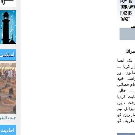
یزائل
اسلامی
 تک ایسا
ز کرتا ہے
انوں اور
استہ خود
ام فضائی
ے۔ حالیہ
بت کردیا
رفت نہیں
زائل نیم
اہرین کو
جنت البق
طریقے کو
احادیث