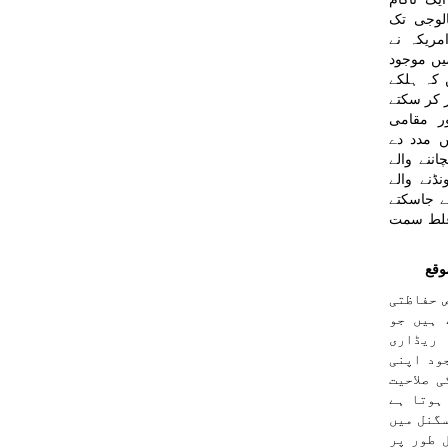
الوجی تک
مریکہ نے
یں موجود
 کہ ہلکے
 کر سکتے
ور مقامی
ں مدد دے
ننے والے
ڈنے والے
ے جاسکتے
 غلط سمت
وقع
 حفاظتی
 ہیں جو
ریڈاری
ود اپنی
 صلاحیت
ہوتا ہے
سگنل میں
 طور پر