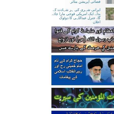
فضائی آپریشن متاثر
ایرانی شہری کی ہر شہادت کے
بدلے ایک امریکی فوجی مارا جائے
گا، جنرل عبداللہی کا دوٹوک
اعلان