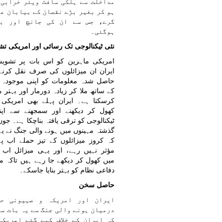
مداخلت سے ہلکی سافٹ ویئر خرابی 
ہو کر بغیر بڑے نقصان کے بیابان عل
گرے، جس سے ان کی جانچ اور بھ
ہوگئی۔
نئی ٹیکنالوجی تک رسائی اور امریکی ت
امریکی ماہرین کو اس بات پر تشوی
ایران ان میزائلوں کی صرف نقل کرنے 
حاصل شدہ معلومات کو اپنی موجودہ ٹ
کے ساتھ ملا کر زیادہ دورمار اور بہتر می
کرسکتا ہے۔ ایران پہلے بھی امریکی 
کھول کر دیکھنے اور سمجھنے سے اپن
گذشتہ مہینوں میں ہونے والی جنگ نے یہ
کہ کروز میزائلوں کے تیز حملے اب پ
مؤثر نہیں رہے، اور یہی میزائل اب لی
میں کھول کر دیکھے جا رہے ہیں تاکہ م
دفاعی نظام کو بہتر بنایا جاسکے۔
حاصل سخن
ایران اور امریکہ و صہیونی حک
درمیان ہونے والی جنگ سے یہ بات س
کہ ایران کے خلاف کیے گئے امریکی