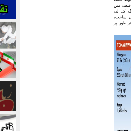
قبضے میں
گ کے لیے
ی ساخت،
ر طور پر