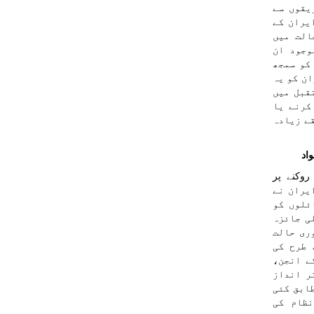
یقوں سے
یران کے
الت میں
وجود ان
کو سمجھ
ان کو یہ
قبل میں
کرنے یا
ے زیادہ
واد
روکنے پر
ان ایران نے
ئلوں کو
ی جائزہ
ری حالت
 طرح کی
ے انجن،
ر انداز
ابق کئی
نظام کی