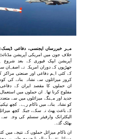
مہر خبررساں ایجنسی، دفاعی ڈیسک:
خلاف جون میں امریکی آپریشن مڈنائٹ 
آپریشن ایپک فیوری کے بعد شروع ہو
جھڑپوں کے دوران امریکہ نے اصفہان سم
کے کئی اہم دفاعی اور صنعتی مراکز کو
کروز میزائلوں سے نشانہ بنانے کی 
ان حملوں کا مقصد ایران کے دفاعی 
مفلوج کرنا تھا۔ ان حملوں میں استعمال 
جدید اور مہنگے میزائلوں میں سے متعدد
کو نشانہ بنانے میں ناکام رہے۔ کچھ تیکن
کے باعث پھٹ نہ سکے، جبکہ کچھ میزائل 
الیکٹرانک وارفیئر سسٹم کی وجہ سے
بھٹک گئے۔
ان ناکام میزائل حملوں کے نتیجے میں کئ
میزائل تقریباً سالم یا جزوی طور پر م