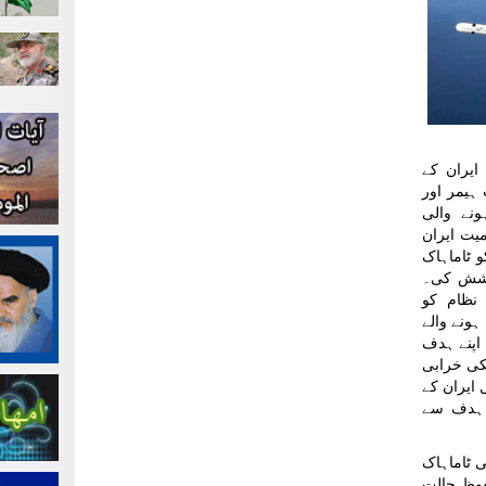
ایران کے
ہیمر اور
نے والی
یت ایران
 ٹاماہاک
کوشش کی۔
نظام کو
ہونے والے
 اپنے ہدف
یکی خرابی
ایران کے
 ہدف سے
ی ٹاماہاک
حفوظ حالت