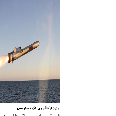
جدید ٹیکنالوجی تک دسترسی
ٹاماہاک میزائل ہاتھ لگ جانا صرف ا