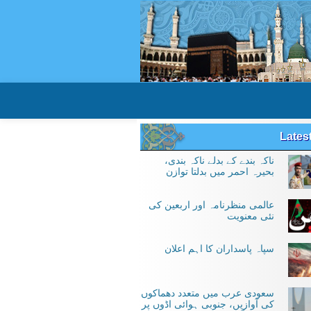
Lates
ناکہ بندے کے بدلے ناکہ بندی،
بحیرہ احمر میں بدلتا توازن
عالمی منظرنامہ اور اربعین کی
نئی معنویت
سپاہ پاسداران کا اہم اعلان
سعودی عرب میں متعدد دھماکوں
کی آوازیں، جنوبی ہوائی اڈوں پر