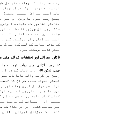
بے سمت ہونے کے بجائے متبادل طر
اپنی سمت برقرار رکھے۔ اب جبکہ ا
پاس ایسے میزائل نسبتا محفوظ ح
پہنچ چکے ہیں، ماہرین ان میں م
حفاظتی نظاموں کے بنیادی اصولوں 
سکتے ہیں۔ ان چیزوں کا مطالعہ ایر
جاننے میں مدد دے سکتا ہے کہ مست
ایسے میزائلوں کو روکنے، گمراہ 
کم مؤثر بنانے کے لیے کون سے طریق
بہتر ثابت ہوسکتے ہیں۔
ناکارہ میزائل اور تحقیقات کے لئے مفید م
12 روزہ لڑائی میں زیادہ توجہ حملے 
تھی، لیکن 40 روزہ جھڑپ کے دور
زمین پر گرنے والے تاماہاک میزا
قیمتی نمونے سمجھ کر ان کا تفصیل
لیا۔ جو میزائل نہیں پھٹے اور پو
میں ملے، وہ ماہرین کے لیے ایک
کھلی کتاب ثابت ہوئے جن سے ان ک
سینسر اور رہنمائی کے طریقے بہت
میں سمجھے گئے۔ ایرانی حکام کے مط
ٹام ہاک میزائل ایرانی دفاعی 