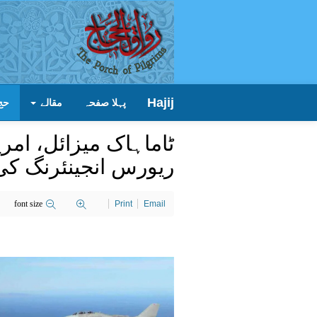
Hajij
پہلا صفحہ
مقالے
حج
ٹاماہاک میزائل، امر
ریورس انجینئرنگ کی
font size
Print
Email