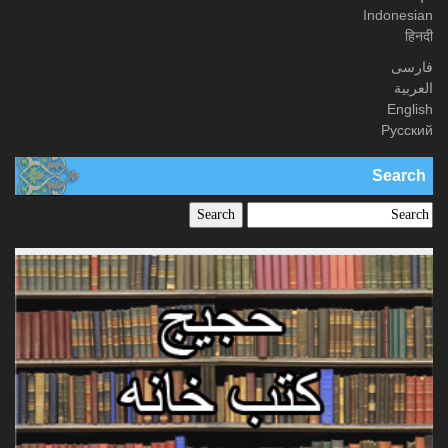
Indonesian
हिनदी
فارسی
العربیة
English
Русский
Search