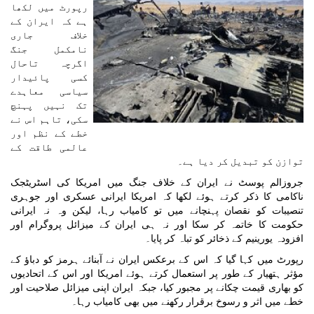
رپورٹ میں لکھا
ہے کہ ایران کے
خلاف جاری
نامکمل جنگ
اگرچہ تاحال
کسی پائیدار
سیاسی معاہدے
تک نہیں پہنچ
سکی، تاہم اس نے
خطے کے نظم اور
عالمی طاقت کے
توازن کو تبدیل کر دیا ہے۔
جروزالم پوسٹ نے ایران کے خلاف جنگ میں امریکا کی اسٹریٹجک
ناکامی کا ذکر کرتے ہوئے لکھا کہ امریکا ایرانی عسکری اور جوہری
تنصیبات کو نقصان پہنچانے میں تو کامیاب رہا، لیکن وہ نہ ایرانی
حکومت کا خاتمہ کر سکا اور نہ ہی ایران کے میزائل پروگرام اور
افزودہ یورینیم کے ذخائر کو تباہ کر پایا۔
رپورٹ میں کہا گیا کہ اس کے برعکس ایران نے آبنائے ہرمز کو دباؤ کے
مؤثر ہتھیار کے طور پر استعمال کرتے ہوئے امریکا اور اس کے اتحادیوں
کو بھاری قیمت چکانے پر مجبور کیا، جبکہ ایران اپنی میزائل صلاحیت اور
خطے میں اثر و رسوخ برقرار رکھنے میں بھی کامیاب رہا۔