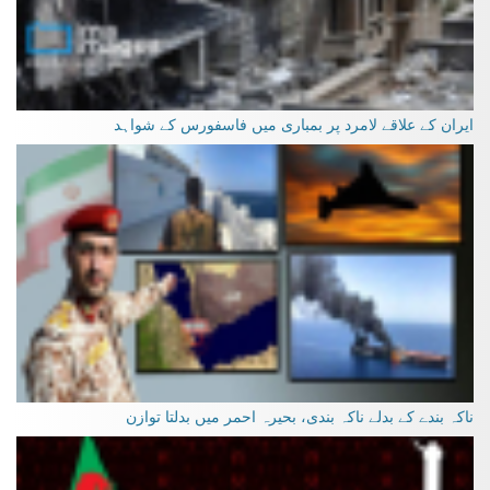
ایران کے علاقے لامرد پر بمباری میں فاسفورس کے شواہد
ناکہ بندے کے بدلے ناکہ بندی، بحیرہ احمر میں بدلتا توازن