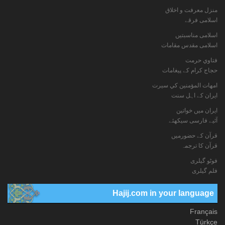
منزل معرفت و اخلاق
اسلامی فرقے
اسلامی مناسبتیں
اسلامی مقدس مقامات
فتاوي حرمت
حجاج کرام کے پیغامات
امهات المؤمنين كي سيرت
ایران کے اہل سنت
ایران میں خواتین
آئیے فارسی سیکھئے
قرآن کے حضورمیں
قرآن کا ترجمہ
فوٹو گيلری
فلم گیلری
Hajij.com in your language
Français
Türkçe