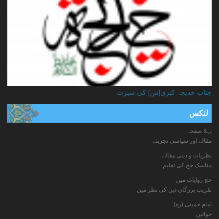
جناب خدیجہ کبری[س] کی سیرت
لنکس
پہلا صفحہ
مقالے اور سیاسی تجزیئے
نظریات و دینی مقالے
مناسک حج کی تعلیم
حج روایات میں
تقریب بزرگان دین کی نظر میں
امام خمینی (ره)
خواتين