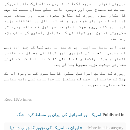
صہیونی اخبار نے مزید لکھا کہ خلیجی ممالک ایک جانب امریکی
حمایت کے محتاج ہیں اور دوسری جانب جنگی میدان بننے کے خوف
کا شکار ہیں۔ رپورٹ کے مطابق سعودی عرب اور متحدہ عرب
امارات کے درمیان خطے میں طاقت کے ماڈل پر اختلافات مزید
گہرے ہو گئے ہیں، جبکہ امارات اسرائیل کے ساتھ وسیع تر
سکیورٹی تعاون اور توانائی کے متبادل راستوں کی جانب بڑھ
رہا ہے۔
جروزالم پوسٹ نے اپنی رپورٹ میں یہ بھی کہا کہ چین اور روس
نے مغربی اتحاد کی کمزوری اور توانائی بحران سے فائدہ
اٹھایا، جبکہ پاکستان نے ثالثی کا کردار ادا کر کے اپنی
سفارتی حیثیت مزید مضبوط بنا لی ہے۔
رپورٹ کے مطابق اسرائیل عسکری کامیابیوں کے باوجود اب تک
جنگ کے خاتمے اور خطے کے مستقبل کے حوالے سے کسی واضح سیاسی
حکمت عملی سے محروم ہے۔
Read
1875
times
امریکہ اور اسرائیل کی ایران پر مسلط کردہ جنگ
Published in
« ایران نے امریکہ کی تجویز کا جواب دے دیا
More in this category: