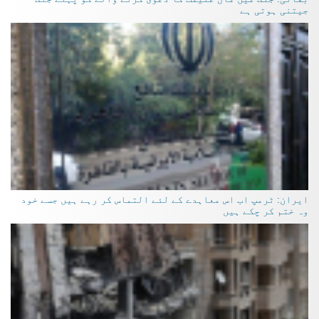
جیتنی ہوتی ہے
ایران: ٹرمپ اب اس معاہدے کے لئے التماس کر رہے ہیں جسے خود
وہ ختم کر چکے ہیں