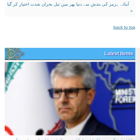
آبنائے ہرمز کی بندش سے دنیا بھر میں تیل بحران شدت اختیار کر گیا
»
back to top
Latest Items
بقائی: جنگ میں مال غنیمت کا دعوی کرنے والے کو پہلے جنگ