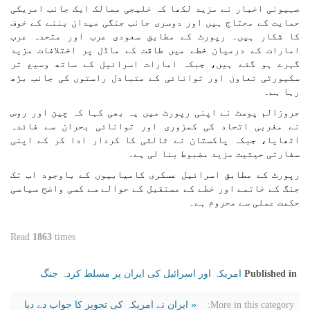
صہیونی اخبار نے مزید لکھا کہ خلیجی ممالک ایک جانب امریکی
حمایت کے محتاج ہیں اور دوسری جانب جنگی میدان بننے کے خوف
کا شکار ہیں۔ رپورٹ کے مطابق سعودی عرب اور متحدہ عرب
امارات کے درمیان خطے میں طاقت کے ماڈل پر اختلافات مزید
گہرے ہو گئے ہیں، جبکہ امارات اسرائیل کے ساتھ وسیع تر
سکیورٹی تعاون اور توانائی کے متبادل راستوں کی جانب بڑھ
رہا ہے۔
جروزالم پوسٹ نے اپنی رپورٹ میں یہ بھی کہا کہ چین اور روس
نے مغربی اتحاد کی کمزوری اور توانائی بحران سے فائدہ
اٹھایا، جبکہ پاکستان نے ثالثی کا کردار ادا کر کے اپنی
سفارتی حیثیت مزید مضبوط بنا لی ہے۔
رپورٹ کے مطابق اسرائیل عسکری کامیابیوں کے باوجود اب تک
جنگ کے خاتمے اور خطے کے مستقبل کے حوالے سے کسی واضح سیاسی
حکمت عملی سے محروم ہے۔
Read
1863
times
امریکہ اور اسرائیل کی ایران پر مسلط کردہ جنگ
Published in
« ایران نے امریکہ کی تجویز کا جواب دے دیا
More in this category: