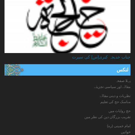
جناب خدیجہ کبری[س] کی سیرت
لنکس
پہلا صفحہ
مقالے اور سیاسی تجزیئے
نظریات و دینی مقالے
مناسک حج کی تعلیم
حج روایات میں
تقریب بزرگان دین کی نظر میں
امام خمینی (ره)
خواتين