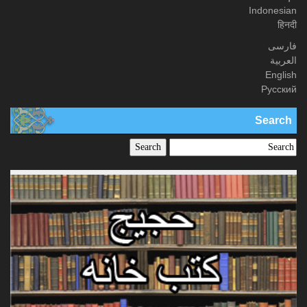
Indonesian
हिनदी
فارسی
العربیة
English
Русский
Search