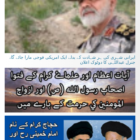
ایرانی شہری کی ہر شہادت کے بدلے ایک امریکی فوجی مارا جائے گا،
جنرل عبداللہی کا دوٹوک اعلان