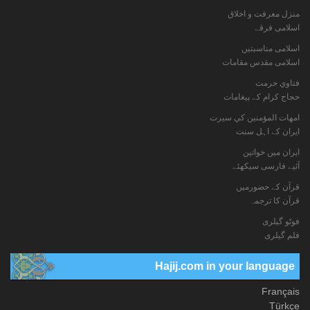
منزل معرفت و اخلاق
اسلامی فرقے
اسلامی مناسبتیں
اسلامی مقدس مقامات
فتاوي حرمت
حجاج کرام کے پیغامات
امهات المؤمنين كي سيرت
ایران کے اہل سنت
ایران میں خواتین
آئیے فارسی سیکھئے
قرآن کے حضورمیں
قرآن کا ترجمہ
فوٹو گيلری
فلم گیلری
Hajij.com in your language
Français
Türkçe