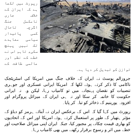
رپورٹ میں لکھا
ہے کہ ایران کے
خلاف جاری
نامکمل جنگ
اگرچہ تاحال
کسی پائیدار
سیاسی معاہدے
تک نہیں پہنچ
سکی، تاہم اس نے
خطے کے نظم اور
عالمی طاقت کے
توازن کو تبدیل کر دیا ہے۔
جروزالم پوسٹ نے ایران کے خلاف جنگ میں امریکا کی اسٹریٹجک
ناکامی کا ذکر کرتے ہوئے لکھا کہ امریکا ایرانی عسکری اور جوہری
تنصیبات کو نقصان پہنچانے میں تو کامیاب رہا، لیکن وہ نہ ایرانی
حکومت کا خاتمہ کر سکا اور نہ ہی ایران کے میزائل پروگرام اور
افزودہ یورینیم کے ذخائر کو تباہ کر پایا۔
رپورٹ میں کہا گیا کہ اس کے برعکس ایران نے آبنائے ہرمز کو دباؤ کے
مؤثر ہتھیار کے طور پر استعمال کرتے ہوئے امریکا اور اس کے اتحادیوں
کو بھاری قیمت چکانے پر مجبور کیا، جبکہ ایران اپنی میزائل صلاحیت اور
خطے میں اثر و رسوخ برقرار رکھنے میں بھی کامیاب رہا۔