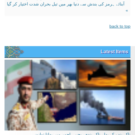
آبنائے ہرمز کی بندش سے دنیا بھر میں تیل بحران شدت اختیار کر گیا
»
back to top
Latest Items
ناکہ بندے کے بدلے ناکہ بندی، بحیرہ احمر میں بدلتا توازن