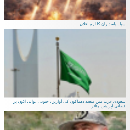
سپاہ پاسداران کا اہم اعلان
سعودی عرب میں متعدد دھماکوں کی آوازیں، جنوبی ہوائی اڈوں پر
فضائی آپریشن متاثر