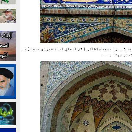
 ہے - مسجد شاہ یا مسجد سلطانی ( في الحال امام خميني مسجد ) کا
مار ہوتا ہے –