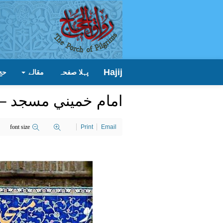
Hajij
پہلا صفحہ
مقالے
حج
امام خميني مسجد – ت
font size
Print
Email