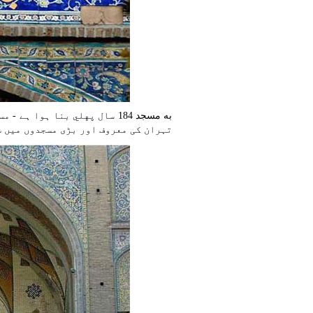
به مسجد 184 سال پهلي بنا ہوا
تہران کی معروف اور بڑی مسجدوں میں ش