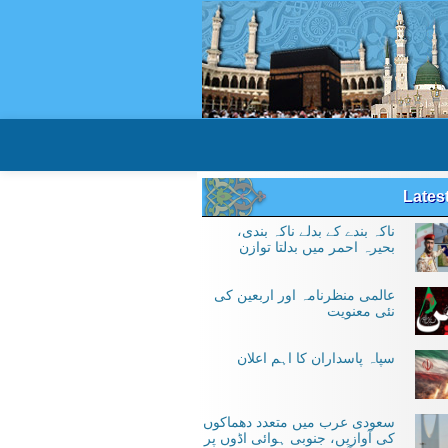
Lates
ناکہ بندے کے بدلے ناکہ بندی،
بحیرہ احمر میں بدلتا توازن
عالمی منظرنامہ اور اربعین کی
نئی معنویت
سپاہ پاسداران کا اہم اعلان
سعودی عرب میں متعدد دھماکوں
کی آوازیں، جنوبی ہوائی اڈوں پر