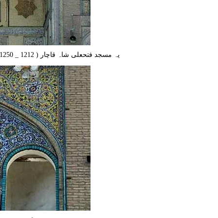
یہ مسجد فتحعلی شاہ قاچار ( 1212 _ 1250 ه.ق ) کے دور کی تاریخی عمارتوں میں شامل ہے –