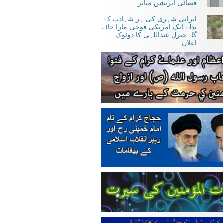
فضائی آپریشن متاثر
ایرانی شہری کی ہر شہادت کے
بدلے ایک امریکی فوجی مارا جائے
گا، جنرل عبداللہی کا دوٹوک
اعلان