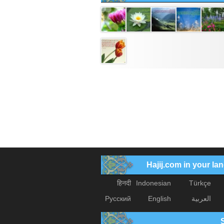
Hajij.com in your l
हिनदी
Indonesian
Türkçe
العربیة
English
Русский