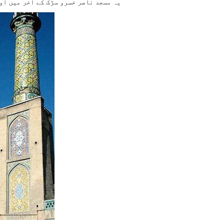
یہ مسجد ناصر خسرو سڑک کے آخر میں او