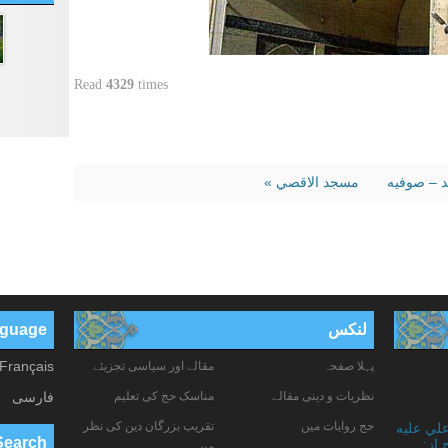
Read
4329
times
د – صوفيه
مسجد الاقصي »
لنکس
anguage
Français
پہلا صفحہ
مقالے اور سیاسی تجزیئے
نظریات و دینی مقالے
مناسک حج کی تعلیم
فارسی
حج روایات میں
تقریب بزرگان دین کی نظر
علي عليه
Search
 از:
میں