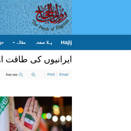
Hajij
پہلا صفحہ
مقالے
حج
ایرانیوں کی طاقت ا
font size
Print
Email