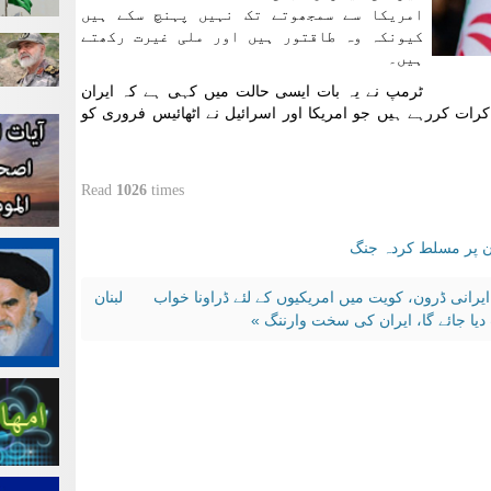
امریکا سے سمجھوتے تک نہیں پہنچ سکے ہیں
کیونکہ وہ طاقتور ہیں اور ملی غیرت رکھتے
ہیں۔
ٹرمپ نے یہ بات ایسی حالت میں کہی ہے کہ ایران
کرات کررہے ہیں جو امریکا اور اسرائيل نے اٹھائیس فروری کو
Read
1026
times
ان پر مسلط کردہ جنگ
یرانی ڈرون، کویت میں امریکیوں کے لئے ڈراونا خواب
لبنان
دیا جائے گا، ایران کی سخت وارننگ »