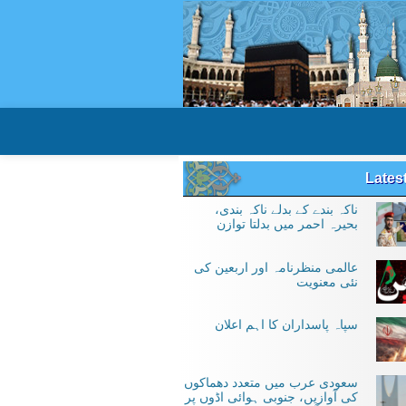
Lates
ناکہ بندے کے بدلے ناکہ بندی،
بحیرہ احمر میں بدلتا توازن
عالمی منظرنامہ اور اربعین کی
نئی معنویت
سپاہ پاسداران کا اہم اعلان
سعودی عرب میں متعدد دھماکوں
کی آوازیں، جنوبی ہوائی اڈوں پر