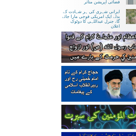
فضائی آپریشن متاثر
ایرانی شہری کی ہر شہادت کے
بدلے ایک امریکی فوجی مارا جائے
گا، جنرل عبداللہی کا دوٹوک
اعلان