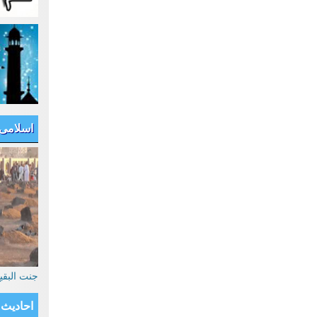
اسلامی
جنت البق
احادیث