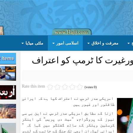
معرفت و اخلاق
اسلامی امور
ملٹی میڈیا
ورغیرت کا ٹرمپ کو اعتراف
t Items
Rate this item
(0 votes)
امریکی صدر ٹرمپ نے اعتراف کیا ہے کہ ایرانی
طاقتور اور غیور ہیں
ارنا کے مطابق امریکی صدر ٹرمپ نے این بی سی
نیوز کے پروگرام، "میٹ دی پریس" کی اینکر
کرسٹین ویلکر کے ساتھ گفتگو میں کہا کہ "
ایرانی لیڈران ابھی تک جنگ کے خاتمے کے لئے،