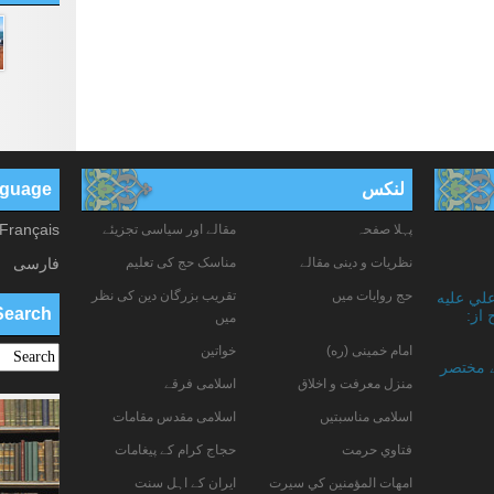
لنکس
anguage
Français
پہلا صفحہ
مقالے اور سیاسی تجزیئے
نظریات و دینی مقالے
مناسک حج کی تعلیم
فارسی
حج روایات میں
تقریب بزرگان دین کی نظر
علي عليه
Search
 از:
میں
امام خمینی (ره)
خواتين
ے مختصر
منزل معرفت و اخلاق
اسلامی فرقے
اسلامی مناسبتیں
اسلامی مقدس مقامات
فتاوي حرمت
حجاج کرام کے پیغامات
امهات المؤمنين كي سيرت
ایران کے اہل سنت