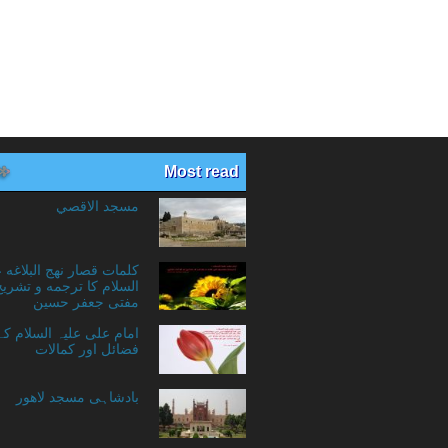
Most read
مسجد الاقصي
کلمات قصار نهج البلاغه 
السلام کا ترجمه و تشریح
مفتی جعفر حسین
امام علی علیہ السلام ک
فضائل اور کمالات
بادشاہی مسجد لاهور