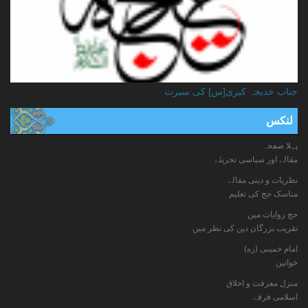
جناب خدیجہ کبری[س] کی سیرت
لنکس
پہلا صفحہ
مقالے اور سیاسی تجزیئے
نظریات و دینی مقالے
مناسک حج کی تعلیم
حج روایات میں
تقریب بزرگان دین کی نظر میں
امام خمینی (ره)
خواتين
منزل معرفت و اخلاق
اسلامی فرقے