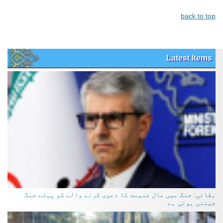
back to top
Latest Items
بقائی: جنگ میں مال غنیمت کا دعوی کرنے والے کو پہلے جنگ
جیتنی ہوتی ہے