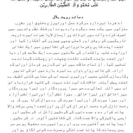
عَلٰی مُحَمَّدٍ وَ اٰلِہ الطَّیِّبِیْنَ الطَّاہِرِیْنَ۔
دعائے رویت ہلال
اے فرما نبردار، سرگرم عمل اورتیرز ومخلوق اور مقررہ
منزلوں میں یکے بعد دیگرے واردہونے اورفلک نظم وتدبیر میں
تصرف کرنے والے میں اس ذات پر ایمان لایا جس نے تیرے ذریعہ
تاریکیوں کو روشن اور ڈھلی چھپی چیزوں کو آشکارا کیا اور
تجھے اپنے شاہی وفرمانروائی کی نشانیوں میں ایک نشانی
اوراپنے غلبہ واقتدار کی علامتوں میں سے ایک علامت قرار دیا
اور تجھے بڑھنے گھٹنے نکلنے چھپنے او رچمکنے گہنانے سے
تسخیر کیا۔ ان تمام حالات میں تو اس کے زیر فرمان اوراس کے
ارادہ کی جانب رواں دواں ہے تیرے بارے میں اس کی تدبیر
وکارسازی کتنی عجیب اورتیری نسبت اس کی صناعی کتنی لطیف ہے
تجھے پیش آیندہ حالات کے لیے نئے مہینہ کی کلید قراردیا، تو
اب میں اللہ تعالی سے جو میرا پروردگار اور تیرا پروردگار
میر اخالق اور تیرا خالق ۔ میرا نفش آرا اورتیرا نقس آرا ،
اور میرا صورت گر اورتیرا صورت گر ہے سوال کرتا ہوں کہ وہ
رحمت نازل کرے محمد اوعر ان کی آل پر اورتجھے ایسی برکت والا
چاند قرار دے ، جسے دنوں کی گردشیں زائل نہ کر سکیں اور
ایسی پاکیزگی والا جسے گناہ کی کثافتیں آلودہ نہ کر سکیں ۔
ایسا چاند جو آفتوں سے بری او ربرائیوں سے محفوظ ہو سر سر
یمن وسعادت کا چاند جسے تنگی وعسرت سے کوئی لگاؤ ہو اور