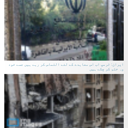
ایران: ٹرمپ اب اس معاہدے کے لئے التماس کر رہے ہیں جسے خود
وہ ختم کر چکے ہیں