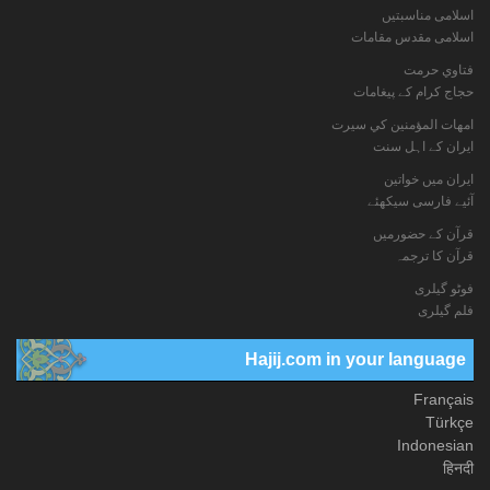
اسلامی مناسبتیں
اسلامی مقدس مقامات
فتاوي حرمت
حجاج کرام کے پیغامات
امهات المؤمنين كي سيرت
ایران کے اہل سنت
ایران میں خواتین
آئیے فارسی سیکھئے
قرآن کے حضورمیں
قرآن کا ترجمہ
فوٹو گيلری
فلم گیلری
Hajij.com in your language
Français
Türkçe
Indonesian
हिनदी