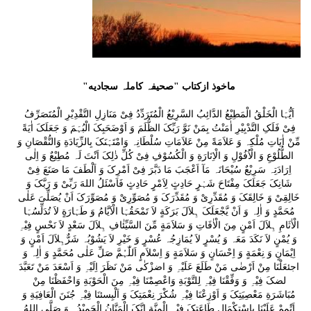
ماخوذ ازکتاب "صحیفہ کاملہ سجادیه"
اَیُّہَا الْخَلْقُ الْمَطِیْعُ الدَّائِبُ السَّرِیْعُ الْمُتَرَدِّدُ فِیْ مَنَازِلِ التَّقْدِیْرِ الْمُتَصَرِّفُ
فِیْ فَلَکِ التَّدْبِیْرِ اٰمَنْتُ بِمَنْ نَوَّ رَبِّکَ الظُّلَمَ وَ اَوْضَحَبِکَ الْبُہَمَ وَ جَعَلَکَ اٰیَةً
مِّنْ اٰیَاتِ مُلْکِہ وَ عَلاَمَةً مِنْ عَلاَمَاتِ سُلْطَانِہ وَامْتَہَنَکَ بِالزِّیَادَةِ وَالنُّقْصَانِ وَ
الطُّلُوْعِ وَ الْاُفُوْلِ وَ الْاِنَارَةِ وَ الْکُسُوْفِ فِیْ کُلِّ ذٰلِکَ اَنْتَ لَہ مُطِیْعٌ وَ اِلٰی
اِرَادَتِہ سَرِیْعٌ سُیْحَانَہ مَآ اَعْجَبَ مَا دَبَّرَ فِیْ اَمْرِکَ وَ اَلْطَفَ مَا صَنَعَ فِیْ
شَانِکَ جَعَلَکَ مِفْتَاحَ شَہْرٍ حَادِثٍ لِاَمْرٍ حَادِثٍ فَاَسْئَلُ اللهَ رَبِّیْ وَ رَبَّکَ وَ
خَالِقِیْ وَ خَالِقَکَ وَ مُقَدِّرِیْ وَ مُقَدِّرَکَ وَ مُصَوِّرِیْ وَ مُصَوِّرَکَ اَنْ یُصَلِّیَ عَلٰی
مُحَمَّدٍ وَ اٰلِہ وَ اَنْ یَّجْعَلَکَ ہِلاَلَ بَرَکَةٍ لاَ تَمْحَقُہَا الْاَیَّامُ وَ طَہَارَةٍ لاَ تُدَلِّسُہَا
الْاٰثَامِ ہِلاَلَ اَمْنٍ مِنَ الْاٰفَاتِ وَ سَلاَمَةٍ مِّنَ السَّیِّئٰافِ ہِلاَلَ سَعْدٍ لاَ نَحْسٍ فِیْہِ
وَ یُمْنٍ لاَ نَکَدَ مَعَہ وَ یُسْرٍ لاَ یُمَازِجُہ عُسْرٍ وَ خَیْرِ لاَ یَشُوْبُہ شَرٌّہِلاَلَ اَمْنٍ وَ
اِیْمَانٍ وَ نِعْمَةٍ وَ اِحْسَانٍ وَ سَلاَمَةٍ وَ اِسْلاَمٍ اَللّٰہُمَّ صَلِّ عَلٰی مُحَمَّدٍ وَ اٰلِہ وَ
اجئعَلْنَا مِنْ اَرْضٰی مَنْ طَلَعَ عَلَیْہِ وَ اضزْکٰی مَنْ نَظَرَ اِلَیْہِ وَ اَسْعَدَ مَنْ تَعَبَّدَ
لضکَ فِیْہِ وَ وَفِّقْنَا فِیْہِ لِلتَّوْبَةِ وَاعْصِمْنَا فِیْہِ مِنَ الْحَوْبَةِ وَاحْفَظْنَا مِنْ
مُبَاشَرَةِ مَعْصِیَتِکَ وَ اَوْزِعْنَا فِیْہِ شُکْرَ نِعْمَتِکَ وَ اَلْبِسئنَا فِیْہِ جُنَنَ الْعَافِیَةِ وَ
اَتْمِمْ عَلَیْنَا بِاسْتِکْمَالِ طَاعَتِکَ فِیْہِ الْمِنَّةِ اِنَّکَ الْمَنَّانُ الْحَمِیْدُ۔ وَ صَلَّی اللهُ