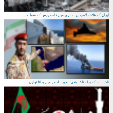
ایران کے علاقے لامرد پر بمباری میں فاسفورس کے شواہد
ناکہ بندے کے بدلے ناکہ بندی، بحیرہ احمر میں بدلتا توازن