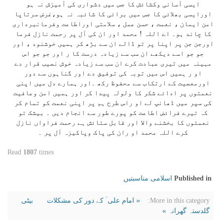
ایسی آسانی وکشائش کا جس میں دشواری کی آمیزش نہ ہو
اورایسی بھلائی کا جس میں برائی کا شائبہ نہ ہو،غرض سرتاپا
امن ایمان ، نعمت ، حسن عمل ، سلامتی اوراطاعت وفرمانبرداری
کا چاند ہو۔ اے اللہ ! محمد اور ان کی آل پر رحمت نازل فرما
اورجن جن پر اپنا پر تو ڈالے ان سے بڑھ کر ہمیں خوشنود ، اور
جو جو اسے دیکھے ان سب سے زیادہ درست کا ر اور جو جو اس
مہینہ میں تیری عبادت کرے ان سب سے زیادہ خوش نصیب قرار دے
او ر ہمیں اس میں توبہ کی توفیق دے اور گناہوں سے دور
اورمعصیت کے ارتکاب سے محفوظ رکھ ۔اور ہمارے دل میں اپنی
نعمتوں پر ادائے شکر کا ولولہ پیدا کر اور ہمیں امن وعافیت
کی سپر میں ڈھانپ لے او راس طرح ہم پر اپنی نعمت کو تمام کر
کہ تیرے فرائض اطاعت کو پورے طور سے انجام دیں ۔ بیشک تو
نعمتوں کا بخشنے والا اور قابل ستائش ہے رحمت فراواں نازل
کرے اللہ محمد او ران کی پاک وپاکیزہ آل پر ۔
Read
1807
times
اسلامی مناسبتیں
Published in
« امام علی ؑ کے دور کی مشکلات
بیٹی
More in this category:
گلدستہ گھرانہ »