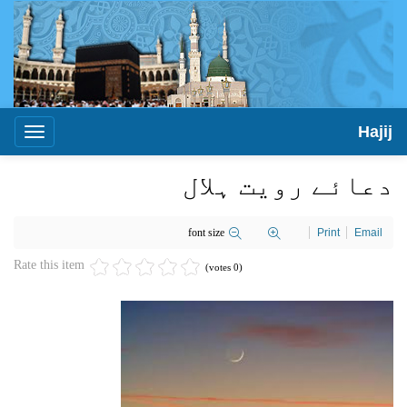
Hajij
Toggle
igation
دعائے رویت ہلال
font size
Print
Email
Rate this item
(0 votes)