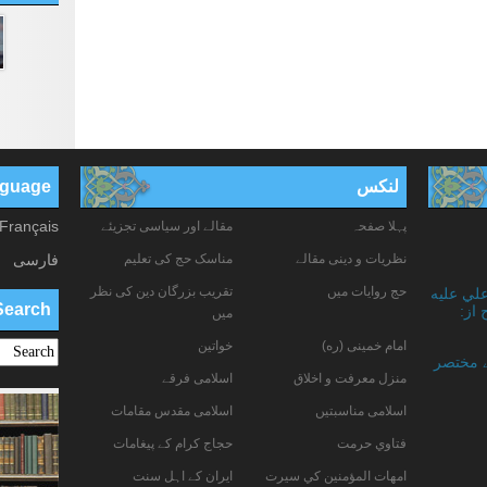
لنکس
anguage
Français
پہلا صفحہ
مقالے اور سیاسی تجزیئے
نظریات و دینی مقالے
مناسک حج کی تعلیم
فارسی
حج روایات میں
تقریب بزرگان دین کی نظر
علي عليه
Search
 از:
میں
امام خمینی (ره)
خواتين
ے مختصر
منزل معرفت و اخلاق
اسلامی فرقے
اسلامی مناسبتیں
اسلامی مقدس مقامات
فتاوي حرمت
حجاج کرام کے پیغامات
امهات المؤمنين كي سيرت
ایران کے اہل سنت