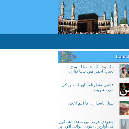
Lates
ناکہ بندے کے بدلے ناکہ بندی،
بحیرہ احمر میں بدلتا توازن
عالمی منظرنامہ اور اربعین کی
نئی معنویت
سپاہ پاسداران کا اہم اعلان
سعودی عرب میں متعدد دھماکوں
کی آوازیں، جنوبی ہوائی اڈوں پر