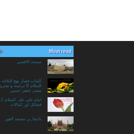
Most read
مسجد الاقصي
کلمات قصار نهج البلاغه 
السلام کا ترجمه و تشریح
مفتی جعفر حسین
امام علی علیہ السلام ک
فضائل اور کمالات
بادشاہی مسجد لاهور