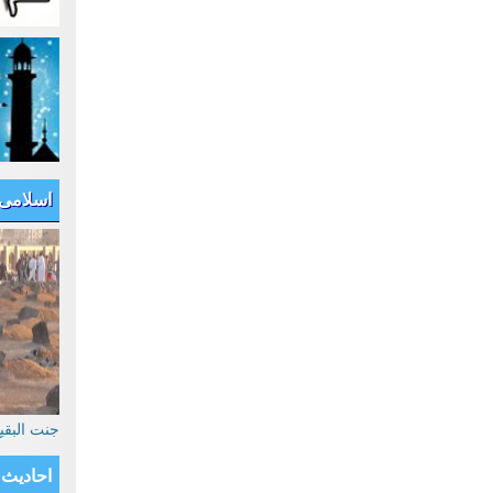
اسلامی
جنت البق
احادیث