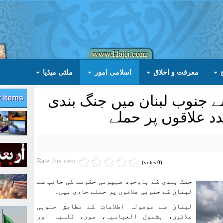
معرفت و اخلاق
اسلامی امور
ملٹی میڈیا
 جنوب لبنان میں جنگ بندی
t Items
د علاقوں پر حملے
Rate this item
(0 votes)
جنگ بندی کے باوجود صہیونی حکومت کی جانب سے
لبنان کے جنوبی علاقوں پر حملے جاری ہیں۔
لبنان سے موصولہ اطلاعات کے مطابق جنوبی
علاقوں، بشمول العباسیہ، صور، فلسیہ اور