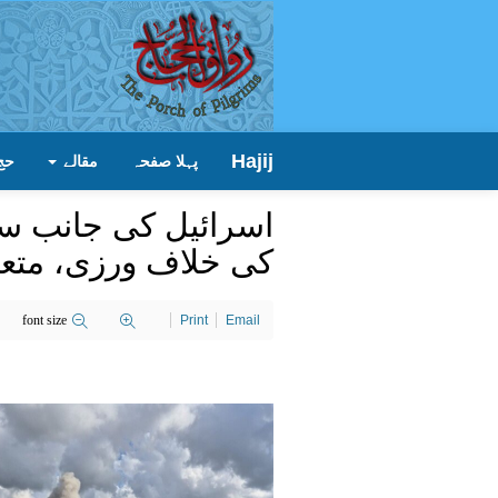
Hajij
پہلا صفحہ
مقالے
حج
اسرائیل کی جانب سے
کی خلاف ورزی، متعد
font size
Print
Email