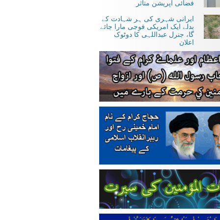
فضائی آپریشن متاثر
ایرانی شہری کی ہر شہادت کے
بدلے ایک امریکی فوجی مارا جائے
گا، جنرل عبداللہی کا دوٹوک
اعلان