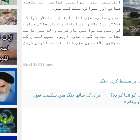
القاسمیہ میں اسرائیلی فضائیہ نے متعدد
فضائی اور میزائل حملے کیے ہیں۔
دوسری جانب، حزب اللہ لبنان نے اعلان کیا کہ
گذشتہ روز بقاع میں ایک اسرائیلی جنگی طیارے
کو زمین سے ہوا میں مار کرنے والے میزائل سے
نشانہ بنایا گیا۔ علاوہ ازیں، جنوب لبنان کے
صدیقین علاقے میں حزب اللہ نے اسرائیلی ڈرون
Read
1584
times
ان پر مسلط کردہ جنگ
 کو تنہا کر دیا؟
ایران کے ساتھ جنگ میں شکست قبول
 پیغام »