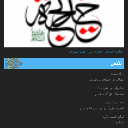
جناب خدیجہ کبری[س] کی سیرت
لنکس
پہلا صفحہ
مقالے اور سیاسی تجزیئے
نظریات و دینی مقالے
مناسک حج کی تعلیم
حج روایات میں
تقریب بزرگان دین کی نظر میں
امام خمینی (ره)
خواتين