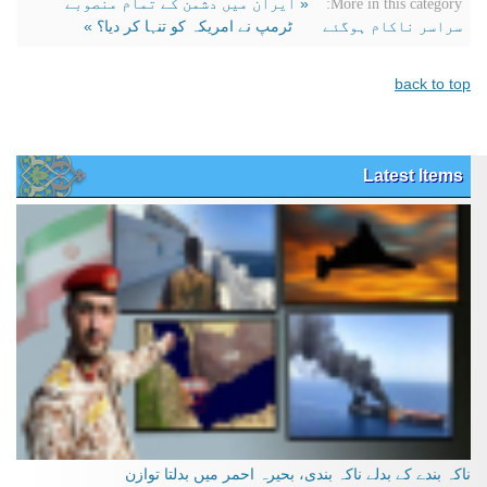
« ایران میں دشمن کے تمام منصوبے
More in this category:
سراسر ناکام ہوگئے
ٹرمپ نے امریکہ کو تنہا کر دیا؟ »
back to top
Latest Items
ناکہ بندے کے بدلے ناکہ بندی، بحیرہ احمر میں بدلتا توازن