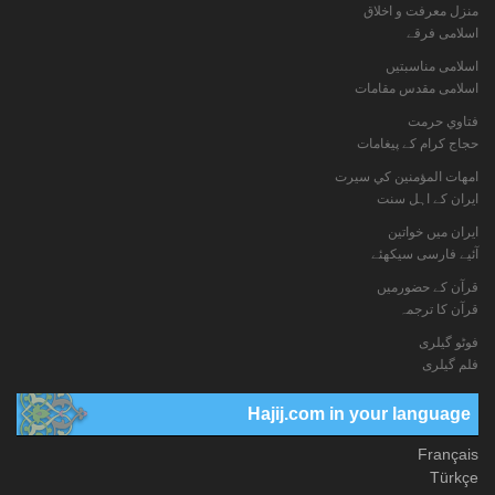
منزل معرفت و اخلاق
اسلامی فرقے
اسلامی مناسبتیں
اسلامی مقدس مقامات
فتاوي حرمت
حجاج کرام کے پیغامات
امهات المؤمنين كي سيرت
ایران کے اہل سنت
ایران میں خواتین
آئیے فارسی سیکھئے
قرآن کے حضورمیں
قرآن کا ترجمہ
فوٹو گيلری
فلم گیلری
Hajij.com in your language
Français
Türkçe