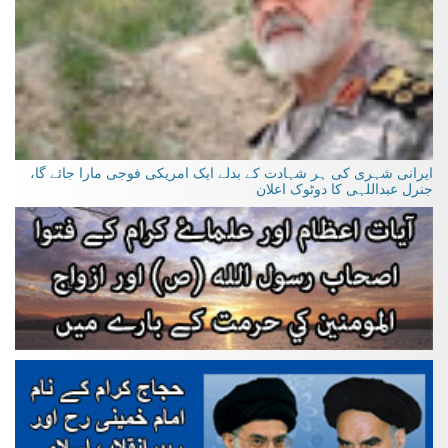
ایرانی شہری کی ہر شہادت کے بدلے ایک امریکی فوجی مارا جائے گا،
جنرل عبداللہی کا دوٹوک اعلان