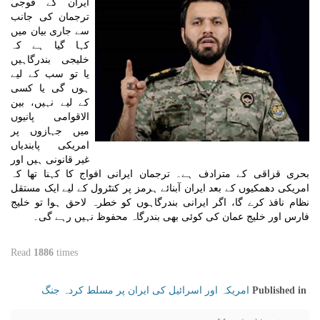
ایران کے فوجی
ترجمان کی جانب
سے جاری بیان میں
کہا گیا ہے کہ
خلیجی بندرگاہیں
یا تو سب کے لیے
ہوں گی یا کسی
کے لیے نہیں، بین
الاقوامی پانیوں
میں جہازوں پر
امریکی پابندیاں
غیر قانونی ہیں اور
بحری قزاقی کے مترادف ہے۔ ترجمان ایرانی افواج کا کہنا تھا کہ
امریکی دھمکیوں کے بعد ایران آبنائے ہرمز پر کنٹرول کے لیے ایک مستقل
نظام نافذ کرے گا، اگر ایرانی بندرگاہوں کو خطرہ لاحق ہوا تو خلیج
فارس اور خلیج عمان کی کوئی بھی بندرگاہ محفوظ نہیں رہے گی۔
Read
1886
times
امریکہ اور اسرائیل کی ایران پر مسلط کردہ جنگ
Published in