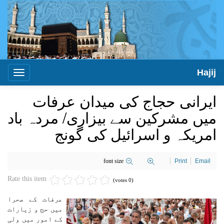
Hajij
Toggle
igation
ایرانی حجاج کی میدان عرفات
میں مشرکین سے بیزاری/ مردہ باد
امریکہ و اسرائیل کی گونج
font size
Print
Email
Rate this item
(0 votes)
عرفات کے صحرا
میں حج و زیارات
کے امور میں ولی