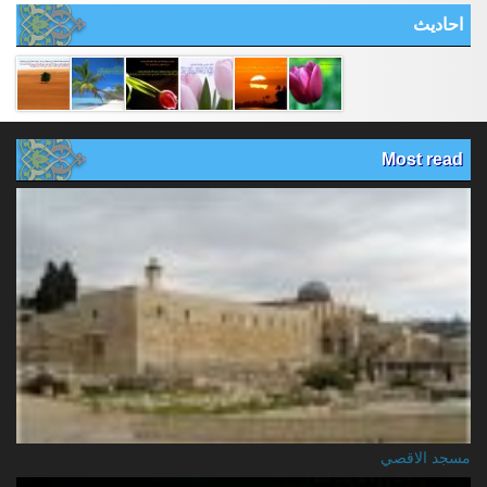
احادیث
Most read
مسجد الاقصي