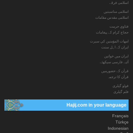
اسلامی فرقے
اسلامی مناسبتیں
اسلامی مقدس مقامات
فتاوي حرمت
حجاج کرام کے پیغامات
امهات المؤمنين كي سيرت
ایران کے اہل سنت
ایران میں خواتین
آئیے فارسی سیکھئے
قرآن کے حضورمیں
قرآن کا ترجمہ
فوٹو گيلری
فلم گیلری
Hajij.com in your language
Français
Türkçe
Indonesian