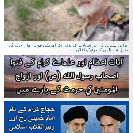
ایرانی شہری کی ہر شہادت کے بدلے ایک امریکی فوجی مارا جائے گا،
جنرل عبداللہی کا دوٹوک اعلان