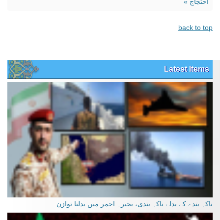
احتجاج »
back to top
Latest Items
ناکہ بندے کے بدلے ناکہ بندی، بحیرہ احمر میں بدلتا توازن