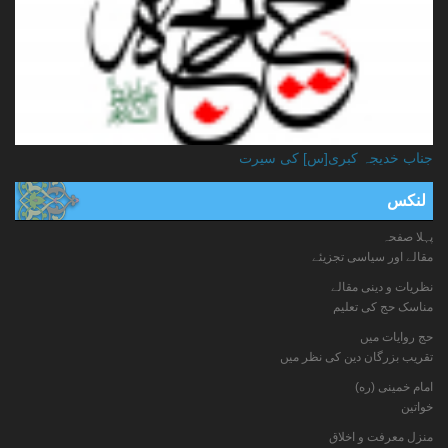
جناب خدیجہ کبری[س] کی سیرت
لنکس
پہلا صفحہ
مقالے اور سیاسی تجزیئے
نظریات و دینی مقالے
مناسک حج کی تعلیم
حج روایات میں
تقریب بزرگان دین کی نظر میں
امام خمینی (ره)
خواتين
منزل معرفت و اخلاق