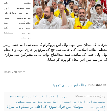
فقیہ کے
نمائندے اور
ایرانی حجاج کی
موجودگی میں
مشرکین سے
بیزاری کے
مراسم منعقد
ہوئے۔
عرفات کے میدان میں ہونے والے اس پروگرام کا سب سے اہم حصہ رہبر
معظم انقلاب اسلامی کی جانب سے حج کے موقع پر جاری ہونے والا پیغام
تھا۔ ولی فقیہ کے نمائندے سید عبدالفتاح نواب نے نے مشرکین سے بیزاری
کے مراسم میں اس پیغام کو پڑھ کر سنایا۔
Read
720
times
مقالے اور سیاسی تجزیئے
Published in
« رہبر انقلاب اسلامی کا پیغام حج؛ حج
More in this category:
معنویت اور اخلاق پر استوار ایک حیات بخش عالمی منشور
زندگی ہے
سوئیڈن میں قرآن سوزی کے اعادہ پر مسلم دنیا سراپا