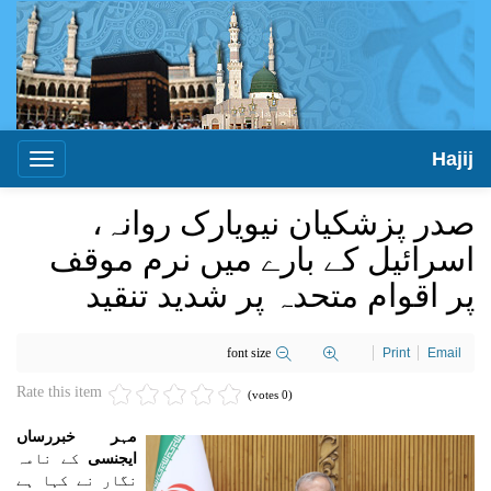
Hajij
Toggle
igation
صدر پزشکیان نیویارک روانہ،
اسرائیل کے بارے میں نرم موقف
پر اقوام متحدہ پر شدید تنقید
font size
Print
Email
Rate this item
(0 votes)
مہر خبررساں
ایجنسی
کے نامہ
نگار نے کہا ہے