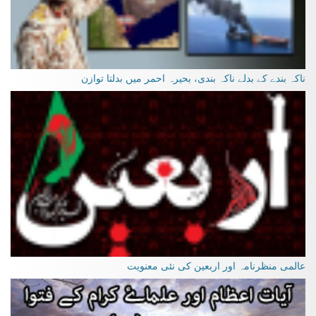
ناکہ بندے کے بدلے ناکہ بندی، بحیرہ احمر میں بدلتا توازن
عالمی منظرنامہ اور اربعین کی نئی معنویت