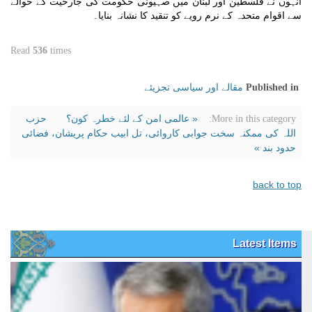
انہوں نے فلسطین اور لبنان میں صہیونی حکومت کی جارحیت کے حوالے
سے اقوام متحدہ کے نرم رویے کو تنقید کا نشانہ بنایا۔
Read
536
times
مقالے اور سیاسی تجزیئے
Published in
« عالمی امن کے لئے خطرہ کون؟
حزب
More in this category:
اللہ کی ممکنہ سخت جوابی کاروائی، تل ابیب حکام پریشان، فضائی
حدود بند »
back to top
Latest Items