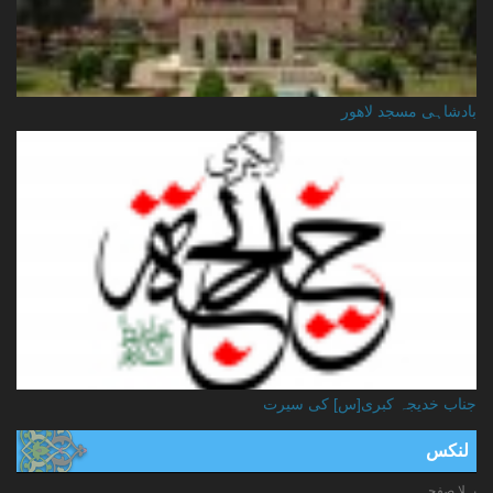
بادشاہی مسجد لاهور
جناب خدیجہ کبری[س] کی سیرت
لنکس
پہلا صفحہ