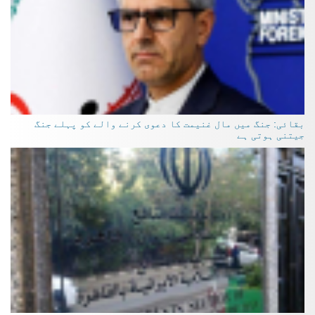
بقائی: جنگ میں مال غنیمت کا دعوی کرنے والے کو پہلے جنگ
جیتنی ہوتی ہے