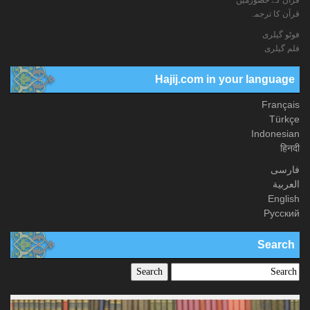
قرآن کا ترجمہ
فوٹو گيلری
فلم گیلری
Hajij.com in your language
Français
Türkçe
Indonesian
हिनदी
فارسی
العربیة
English
Русский
Search