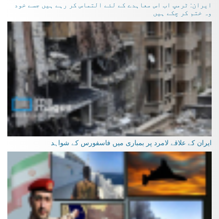
ایران: ٹرمپ اب اس معاہدے کے لئے التماس کر رہے ہیں جسے خود
وہ ختم کر چکے ہیں
ایران کے علاقے لامرد پر بمباری میں فاسفورس کے شواہد