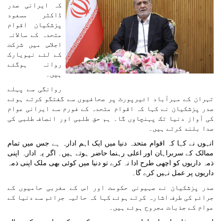
کہ ایرانی صدر
ڈاکٹر مسعود
پزشکیان اقوام
متحدہ کے سالانہ
اجلاس میں شرکت
کے لئے نیویارک
روانہ ہوگئے
ہیں۔
روانگی سے پہلے
تہران کے مہرآباد ائیرپورٹ پر صحافیوں سے گفتگو کرتے ہوئے
صدر پزشکیان نے کہا کہ اقوام متحدہ کے فورم سے ایرانی عوام
کی آواز دنیا تک پہنچاوں گا۔ ہم حق طلبی اور انصاف طلبی کی
صدا بلند کرتے ہیں۔
انہوں نے کہا کہ اقوام متحدہ دنیا میں ایک اہم ادارہ ہے جس میں تمام
ممالک کے سربراہان اور اعلی رہنما حاضر ہوتے ہیں۔ اگر یہ ادارہ اپنی
ذمہ داریوں کو اچھی طرح ادا نہ کرے تو دنیا میں کوئی بھی ملک اپنی ذمہ
داریوں پر عمل نہیں کرے گا۔
صدر پزشکیان نے صہیونی حکومت اور اس کے مغربی حامیوں کے
جرائم کی طرف اشارہ کرتے ہوئے کہا کہ حالیہ جرائم سے دنیا کے
عوام کے جذبات مجروح ہوئے ہیں۔