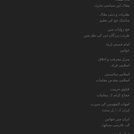
مقالے اور سیاسی تجزیئے
نظریات و دینی مقالے
مناسک حج کی تعلیم
حج روایات میں
تقریب بزرگان دین کی نظر میں
امام خمینی (ره)
خواتين
منزل معرفت و اخلاق
اسلامی فرقے
اسلامی مناسبتیں
اسلامی مقدس مقامات
فتاوي حرمت
حجاج کرام کے پیغامات
امهات المؤمنين كي سيرت
ایران کے اہل سنت
ایران میں خواتین
آئیے فارسی سیکھئے
قرآن کے حضورمیں