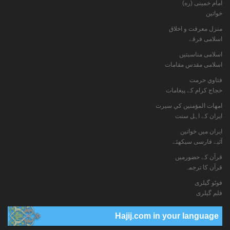
امام خمینی (ره)
خواتين
منزل معرفت و اخلاق
اسلامی فرقے
اسلامی مناسبتیں
اسلامی مقدس مقامات
فتاوي حرمت
حجاج کرام کے پیغامات
امهات المؤمنين كي سيرت
ایران کے اہل سنت
ایران میں خواتین
آئیے فارسی سیکھئے
قرآن کے حضورمیں
قرآن کا ترجمہ
فوٹو گيلری
فلم گیلری
Hajij.com in your language