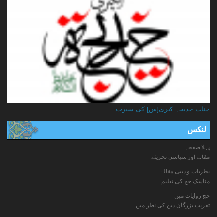
جناب خدیجہ کبری[س] کی سیرت
لنکس
پہلا صفحہ
مقالے اور سیاسی تجزیئے
نظریات و دینی مقالے
مناسک حج کی تعلیم
حج روایات میں
تقریب بزرگان دین کی نظر میں