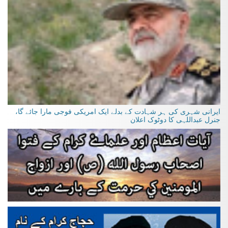
ایرانی شہری کی ہر شہادت کے بدلے ایک امریکی فوجی مارا جائے گا،
جنرل عبداللہی کا دوٹوک اعلان