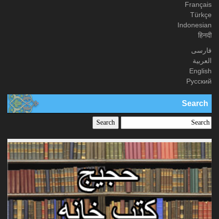
Français
Türkçe
Indonesian
हिनदी
فارسی
العربیة
English
Русский
Search