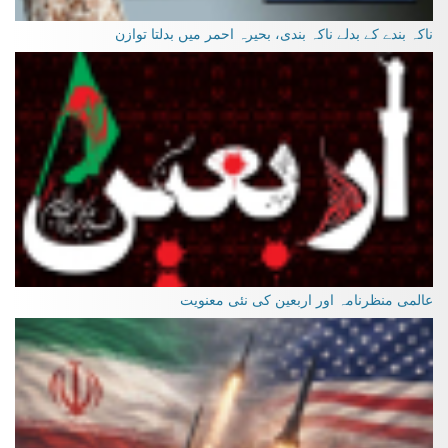
ناکہ بندے کے بدلے ناکہ بندی، بحیرہ احمر میں بدلتا توازن
عالمی منظرنامہ اور اربعین کی نئی معنویت