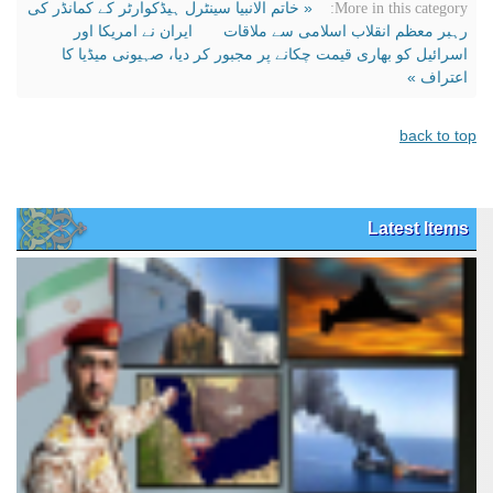
« خاتم الانبیا سینٹرل ہیڈکوارٹر کے کمانڈر کی
More in this category:
رہبر معظم انقلاب اسلامی سے ملاقات
ایران نے امریکا اور
اسرائیل کو بھاری قیمت چکانے پر مجبور کر دیا، صہیونی میڈیا کا
اعتراف »
back to top
Latest Items