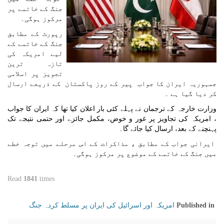
جنگ کے خاتمے پر
مرکوز ہوگی۔
رپورٹ کے مطابق
جنگ کے خاتمے کے
لیے امریکہ کی
تازہ ترین
تجویز پر اسلامی
جمہوریہ ایران کا جواب پیر کے روز پاکستان کے ذریعے ارسال
کر دیا گيا ہے ۔
وزارت خارجہ کے ترجمان نے پہلے کئی بار اعلان کیا تھا کہ ایران کا جواب
، امریکہ کی تجاویز پر غور و خوض، مکمل جائزے اور حتمی نتیجے تک
پہنچنے کے بعد، ارسال کیا جائے گا۔
ایرانی جواب کے مطابق ، مذاکرات کے اس مرحلے میں توجہ خطے
میں جنگ کے خاتمے کے موضوع پر مرکوز ہوگی۔
Read
1841
times
امریکہ اور اسرائیل کی ایران پر مسلط کردہ جنگ
Published in