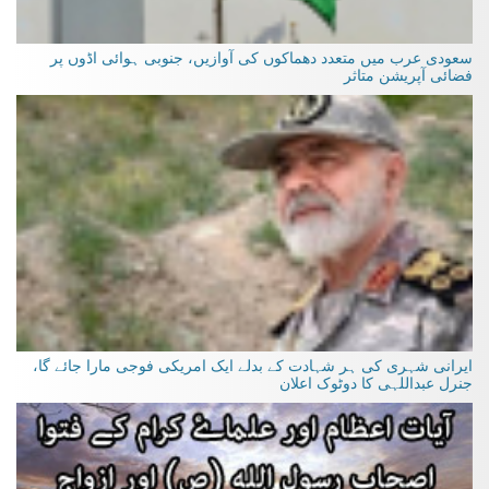
سعودی عرب میں متعدد دھماکوں کی آوازیں، جنوبی ہوائی اڈوں پر
فضائی آپریشن متاثر
ایرانی شہری کی ہر شہادت کے بدلے ایک امریکی فوجی مارا جائے گا،
جنرل عبداللہی کا دوٹوک اعلان