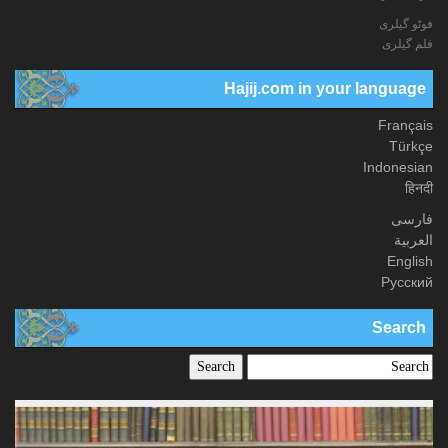
فوٹو گيلری
فلم گیلری
Hajij.com in your language
Français
Türkçe
Indonesian
हिनदी
فارسی
العربیة
English
Русский
Search