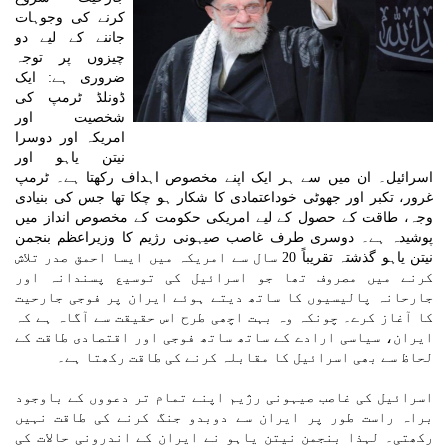
کرنے کی وجوہات
جاننے کے لیے دو
چیزوں پر توجہ
ضروری ہے: ایک
ڈونلڈ ٹرمپ کی
شخصیت اور
امریکہ اور دوسرا
نیتن یاہو اور
اسرائیل۔ ان میں سے ہر ایک اپنے مخصوص اہداف رکھتا ہے۔ ٹرمپ
غرور، تکبر اور جھوٹی خوداعتمادی کا شکار ہو چکا تھا جس کی بنیادی
وجہ، طاقت کے حصول کے لیے امریکی حکومت کے مخصوص انداز میں
پوشیدہ ہے۔ دوسری طرف غاصب صیہونی رژیم کا وزیراعظم بنجمن
نیتن یاہو گذشتہ تقریباً 20 سال سے امریکہ میں ایسا احمق صدر تلاش
کرنے میں مصروف تھا جو اسرائیل کی توسیع پسندانہ اور
جارحانہ پالیسیوں کا ساتھ دیتے ہوئے ایران پر فوجی جارحیت
کا آغاز کرے۔ چونکہ وہ بہت اچھی طرح اس حقیقت سے آگاہ ہے کہ
ایران، سیاسی ارادے کے ساتھ ساتھ فوجی اور اقتصادی طاقت کے
لحاظ سے بھی اسرائیل کا مقابلہ کرنے کی طاقت رکھتا ہے۔
اسرائیل کی غاصب صیہونی رژیم اپنے تمام تر دعووں کے باوجود
براہ راست طور پر ایران سے دوبدو جنگ کرنے کی طاقت نہیں
رکھتی۔ لہذا بنجمن نیتن یاہو نے ایران کے اندرونی حالات کی