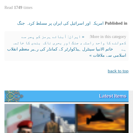
Read
1749
times
امریکہ اور اسرائیل کی ایران پر مسلط کردہ جنگ
Published in
« ایران: آبنائے ہرمز کو پھر سے
More in this category:
کھولنے کا واحد راستہ، جنگ اور بحری ناکہ بندی کا خاتمہ
ہے
خاتم الانبیا سینٹرل ہیڈکوارٹر کے کمانڈر کی رہبر معظم انقلاب
اسلامی سے ملاقات »
back to top
Latest Items