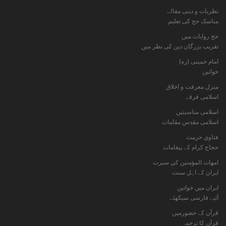
نظریات و دینی مقالے
مناسک حج کی تعلیم
حج روایات میں
تقریب بزرگان دین کی نظر میں
امام خمینی (ره)
خواتين
منزل معرفت و اخلاق
اسلامی فرقے
اسلامی مناسبتیں
اسلامی مقدس مقامات
فتاوي حرمت
حجاج کرام کے پیغامات
امهات المؤمنين كي سيرت
ایران کے اہل سنت
ایران میں خواتین
آئیے فارسی سیکھئے
قرآن کے حضورمیں
قرآن کا ترجمہ