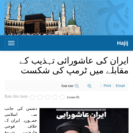
Hajij
Toggle
igation
ایران کی عاشورائی تہذیب کے
مقابلے میں ٹرمپ کی شکست
font size
Print
Email
Rate this item
(0 votes)
دشمن کی جانب
سے اسلامی
جمہوریہ ایران کے
خلاف فوجی
جارحیت شروع