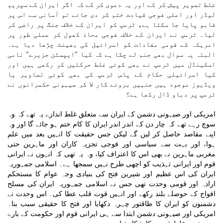
غلط تصویر پیش کر کے اور یہ دعوی کر کے کہ اگر ایران کے سپریم
لیڈر اور اعلی فوجی قیادت ختم کر دی جائے تو آسانی سے اس پر
قابو پایا جا سکتا ہے، ٹرمپ کو ایران کے خلاف جنگ پر راضی کر
لیا۔ ٹرمپ نے ایران کے خلاف فوجی محاذ کھول کر عملی طور پر
امریکہ کے قومی مفادات کو اسرائیل کی بھینٹ چڑھا دیا ہے۔
البتہ یہ سوال بھی جنم لے چکا ہے کہ کیا "ایپسٹن جزیرے" نامی
اسکینڈل میں ٹرمپ نے بھی کوئی غلط حرکتیں کر رکھی ہیں اور
کیا اسرائیلی حکام کے پاس ٹرمپ کی بھی کوئی تصاویر یا
ویڈیوز موجود ہیں جنہیں بروئے کار لا کر صیہونی حکمرانوں نے
ٹرمپ پر دباو ڈال رکھا ہے؟
امریکی اور صیہونی دشمن کے ایران سے متعلق غلط اندازے یہ تھے کہ وہ
سوچ رہے تھے کہ چار دن کے اندر اندر ایران کا کام ختم ہو جائے گا اور وہ
اپنے مقاصد حاصل کر لیں گے لیکن جس حقیقت کا انہیں بعد میں علم
ہوا، اور بہت سے سیاسی اور فوجی تجزیہ کاران اور ماہرین حتی
مغربی ماہرین نے بھی اس کا اعتراف کیا، وہ یہ تھی کہ انہوں نے ایرانی
قوم اور ایرانی تہذیب کو اچھی طرح نہیں سمجھا ہے۔ اسلامی جمہوریہ
ایران کی اس عظیم اور شیرین فتح کی بنیادی وجہ عوام کا مستحکم
ارادہ اور قومی وحدت تھی جس نے اسلامی جمہوریہ ایران کی مسلح
افواج کے حوصلے بلند رکھے اور انہیں قوت قلب عطا کی۔ اس وحدت نے
دشمنوں کو ایران کا طاقتور چہرہ دکھایا اور فتح کا حقیقی سبب بنا۔
امریکی اور صیہونی دشمن ابتدا سے ہی ایرانی قوم اور حکومت کے بارے