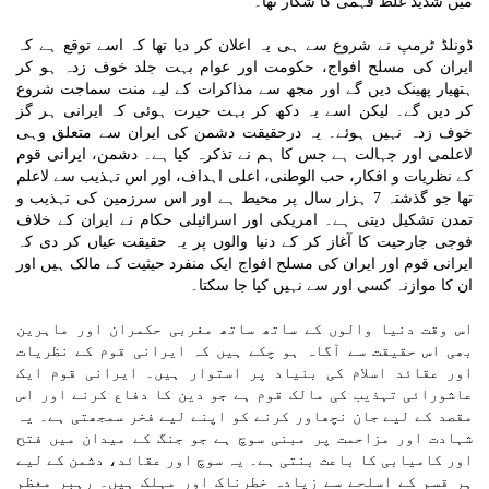
میں شدید غلط فہمی کا شکار تھا۔
ڈونلڈ ٹرمپ نے شروع سے ہی یہ اعلان کر دیا تھا کہ اسے توقع ہے کہ
ایران کی مسلح افواج، حکومت اور عوام بہت جلد خوف زدہ ہو کر
ہتھیار پھینک دیں گے اور مجھ سے مذاکرات کے لیے منت سماجت شروع
کر دیں گے۔ لیکن اسے یہ دکھ کر بہت حیرت ہوئی کہ ایرانی ہر گز
خوف زدہ نہیں ہوئے۔ یہ درحقیقت دشمن کی ایران سے متعلق وہی
لاعلمی اور جہالت ہے جس کا ہم نے تذکرہ کیا ہے۔ دشمن، ایرانی قوم
کے نظریات و افکار، حب الوطنی، اعلی اہداف، اور اس تہذیب سے لاعلم
تھا جو گذشتہ 7 ہزار سال پر محیط ہے اور اس سرزمین کی تہذیب و
تمدن تشکیل دیتی ہے۔ امریکی اور اسرائیلی حکام نے ایران کے خلاف
فوجی جارحیت کا آغاز کر کے دنیا والوں پر یہ حقیقت عیاں کر دی کہ
ایرانی قوم اور ایران کی مسلح افواج ایک منفرد حیثیت کے مالک ہیں اور
ان کا موازنہ کسی اور سے نہیں کیا جا سکتا۔
اس وقت دنیا والوں کے ساتھ ساتھ مغربی حکمران اور ماہرین
بھی اس حقیقت سے آگاہ ہو چکے ہیں کہ ایرانی قوم کے نظریات
اور عقائد اسلام کی بنیاد پر استوار ہیں۔ ایرانی قوم ایک
عاشورائی تہذیب کی مالک قوم ہے جو دین کا دفاع کرنے اور اس
مقصد کے لیے جان نچھاور کرنے کو اپنے لیے فخر سمجھتی ہے۔ یہ
شہادت اور مزاحمت پر مبنی سوچ ہے جو جنگ کے میدان میں فتح
اور کامیابی کا باعث بنتی ہے۔ یہ سوچ اور عقائد، دشمن کے لیے
ہر قسم کے اسلحے سے زیادہ خطرناک اور مہلک ہیں۔ رہبر معظم