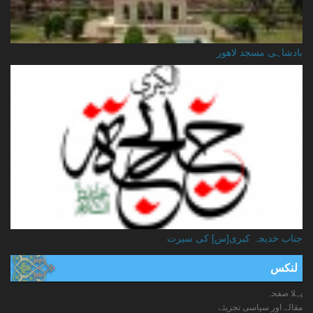
بادشاہی مسجد لاهور
جناب خدیجہ کبری[س] کی سیرت
لنکس
پہلا صفحہ
مقالے اور سیاسی تجزیئے