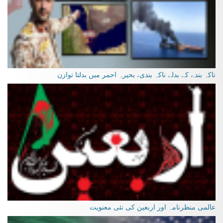
ناکہ بندے کے بدلے ناکہ بندی، بحیرہ احمر میں بدلتا توازن
عالمی منظرنامہ اور اربعین کی نئی معنویت