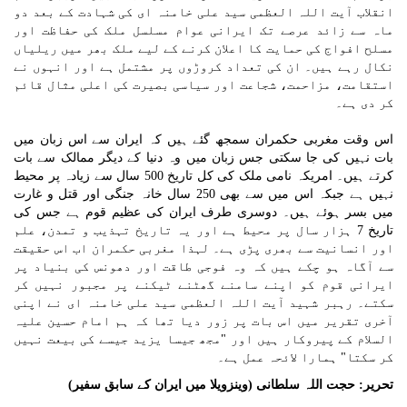
انقلاب آیت اللہ العظمی سید علی خامنہ ای کی شہادت کے بعد دو
ماہ سے زائد عرصے تک ایرانی عوام مسلسل ملک کی حفاظت اور
مسلح افواج کی حمایت کا اعلان کرنے کے لیے ملک بھر میں ریلیاں
نکال رہے ہیں۔ ان کی تعداد کروڑوں پر مشتمل ہے اور انہوں نے
استقامت، مزاحمت، شجاعت اور سیاسی بصیرت کی اعلی مثال قائم
کر دی ہے۔
اس وقت مغربی حکمران سمجھ گئے ہیں کہ ایران سے اس زبان میں
بات نہیں کی جا سکتی جس زبان میں وہ دنیا کے دیگر ممالک سے بات
کرتے ہیں۔ امریکہ نامی ملک کی کل تاریخ 500 سال سے زیادہ پر محیط
نہیں ہے جبکہ اس میں سے بھی 250 سال خانہ جنگی اور قتل و غارت
میں بسر ہوئے ہیں۔ دوسری طرف ایران کی عظیم قوم ہے جس کی
تاریخ 7 ہزار سال پر محیط ہے اور یہ تاریخ تہذیب و تمدن، علم
اور انسانیت سے بھری پڑی ہے۔ لہذا مغربی حکمران اب اس حقیقت
سے آگاہ ہو چکے ہیں کہ وہ فوجی طاقت اور دھونس کی بنیاد پر
ایرانی قوم کو اپنے سامنے گھٹنے ٹیکنے پر مجبور نہیں کر
سکتے۔ رہبر شہید آیت اللہ العظمی سید علی خامنہ ای نے اپنی
آخری تقریر میں اس بات پر زور دیا تھا کہ ہم امام حسین علیہ
السلام کے پیروکار ہیں اور "مجھ جیسا یزید جیسے کی بیعت نہیں
کر سکتا" ہمارا لائحہ عمل ہے۔
تحریر: حجت اللہ سلطانی (وینزویلا میں ایران کے سابق سفیر)