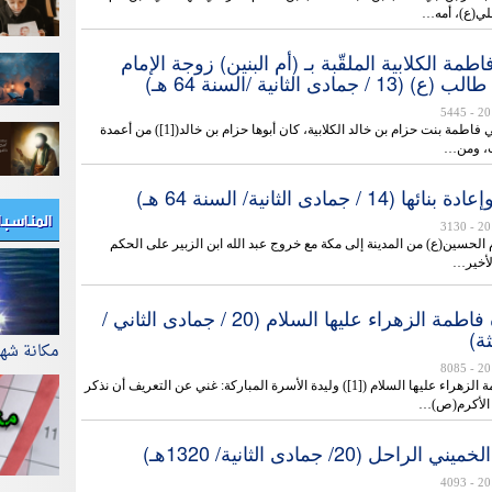
لي(ع)، أمه…
مة الكلابية الملقّبة بـ (أم البنين) زوجة الإمام
مادى الثانية /السنة 64 هـ)
- 5445
نسبها الشريف: هي فاطمة بنت حزام بن خالد الكلابية، كان أبوها حزام بن خالد([1]) من أعمدة
، ومن…
 / جمادى الثانية/ السنة 64 هـ)
المناسب
- 3130
 الحسين(ع) من المدينة إلى مكة مع خروج عبد الله ابن الزبير على الحكم
الأخير…
ميلاد السيدة فاطمة الزهراء عليها السلام (20 / جمادى الثاني /
مكانة شه
- 8085
ميلاد السيدة فاطمة الزهراء عليها السلام ([1]) وليدة الأسرة المباركة: غني عن التعريف أن نذكر
ي الأكرم(ص)…
راحل (20/ جمادى الثانية/ 1320هـ)
- 4093