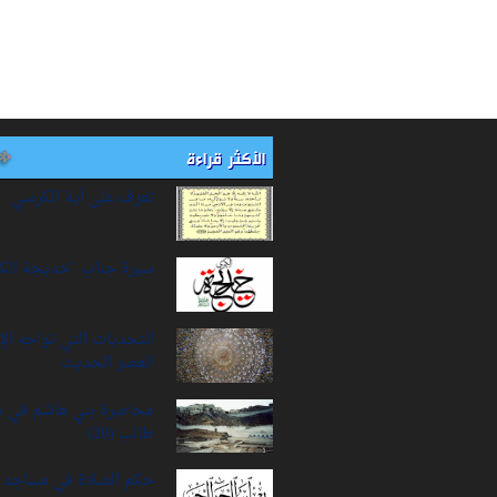
الأكثر قراءة
تعرف على آية الكرسي
سيرة‌ جناب "خديجة‌ الك
التحديات التي تواجه ال
العصر الحديث
محاصرة بني هاشم في 
طالب (20)
حكم الصلاة في مساجد ا