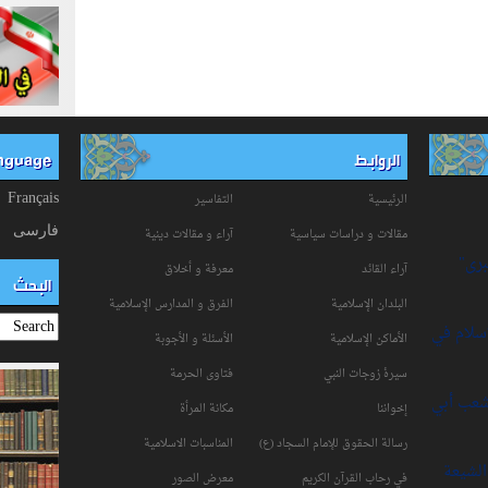
الروابط
anguage
الرئيسية
التفاسیر
Français
فارسی
مقالات و دراسات سياسية
آراء و مقالات دينية
برى"
آراء القائد
معرفة و أخلاق
البحث
البلدان الإسلامية
الفرق و المدارس الإسلامية
إسلام في
الأماكن الإسلامية
الأسئلة و الأجوبة
سیرۀ زوجات النبي
فتاوی الحرمة
شعب أبي
إخواننا
مكانة‌ المرأة
رسالة الحقوق للإمام السجاد (ع)
المناسبات الاسلامیة
لشيعة
في رحاب القرآن الکریم
معرض الصور