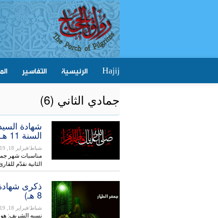
الرئيسية
التفاسير
الم
Hajij
جمادي الثاني (6)
السنة 11 هـ)
شباط/فبراير 18, 2019
مناسبات شهر جماد
الثانية نقدّم للق
8 هـ)
شباط/فبراير 18, 2019
نسبه الشريف: هو 