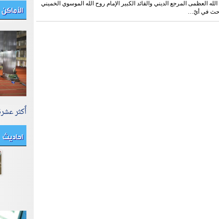
الأماكن 
لله العظمى المرجع الديني والقائد الكبير الإمام روح الله الموسوي الخميني
احث في أيّ…
أٌكثر عشر
احاديث