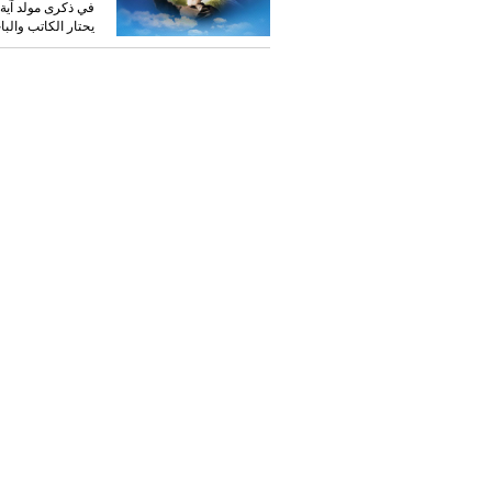
في ذكرى مولد آية ا
يحتار الكاتب والب