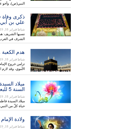
النبي(ص)، وأخو ع
ذكرى وفاة فاط
علي بن أبي طالب (ع) (13 / ج
شباط/فبراير 18, 2019
الشرف في العرب
هدم الكعبة وإعادة بنائها (14
شباط/فبراير 18, 2019
تزامن خروج الإمام
الأموي، وقد لازم 
السنة 5 للبعثة)
شباط/فبراير 18, 2019
حياة كلّ من النب
ولادة الإمام الخميني ال
شباط/فبراير 18, 2019