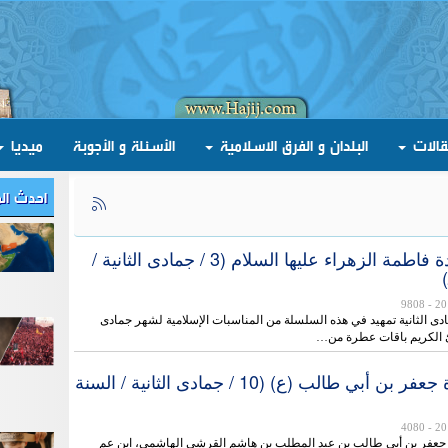
قالات
البلدان و الفرق الاسلامية
الأسئلة و الأجوبة
ميديا
احدث ال
شهادة السيدة فاطمة الزهراء عليها السلام (3 / جمادى الثانية /
- 9808
ی الثانية تمهيد في هذه السلسلة من المناسبات الإسلامية لشهر جمادى
ارئ الكريم باقات عطرة من…
ذكرى شهادة جعفر بن أبي طالب (ع) (10 / جمادى الثانية / السنة
- 4080
جعفر بن أبي طالب بن عبد المطلب بن هاشم القرشي الهاشمي، ابن عم