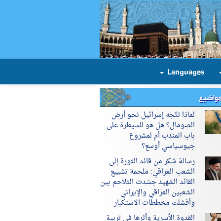
Languages
مواضيع
لماذا تتّجه إسرائيل نحو أرض
الصومال؟ هل هو للسيطرة على
باب المندب أم لمشروع
جيوسياسي أوسع؟
رسالة شكر من قائد الثورة إلى
الشعب العراقي: ملحمة تشييع
القائد الشهيد جسّدت التلاحم بين
الشعبين العراقي والإيراني
وأفشلت مخططات الاستكبار
القدوة الأسرية وأثرها في تربية