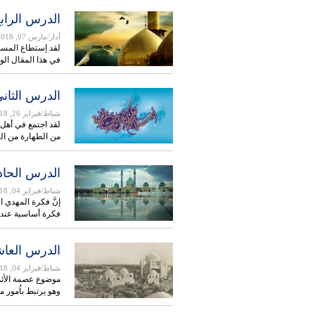
الدرس الرابع
آذار/مارس 07, 2018
لقد إستطاع المسل
في هذا المقال الوج
الدرس الثان
شباط/فبراير 26, 2018
لقد اجتمع في أهل 
من الطهارة من ا
الدرس الحاد
شباط/فبراير 04, 2018
إنَّ فكرة المهدي ا
فكرة أساسية عند 
الدرس العاشر
شباط/فبراير 04, 2018
موضوع عصمة الأئمة
وهو يرتبط باُمور م