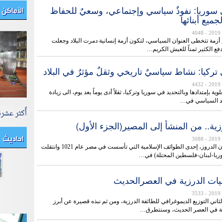
الأماكن 
 سوريا: نفوذٌ سياسي وإجتماعي، وسعيٌ للحفاظ
ميع أبنائها
- 4048
أزمة تتخطى العنوان السياسي، لتكون أزمة إنسانية دمرت البلاد وجعلت
ع الكثير ثمناً للعيش الكريم…
تركيا: نشاط سياسيٌ تاريخي وثقلٌ مؤثرٌ في البلاد
- 4432
ة بإمتدادها وبالتحديد في سوريا وتركيا، ثقلاً أدى يوماً بعد يوم، الى زيادة
يد السياسي في…
أٌكثر عشر
زية.. من المنشأ إلى المصير(الجزء الأول)
احاديث
- 3088
الدروز أو الموحدون الدروز، إحدى الطوائف الإسلامية التي تأسست في مصر عام 1021 وانتقلت
سوريا-لبنان-فلسطين المحتلة) في…
ات الدرزية في العصرالحدیث
- 3533
ثاني التوزيع الديموغرافي للطائفة الدرزية، ومن ثم نبذه قصيرة عن أبرز
ة في العصر الحديث، وسنتطرق…