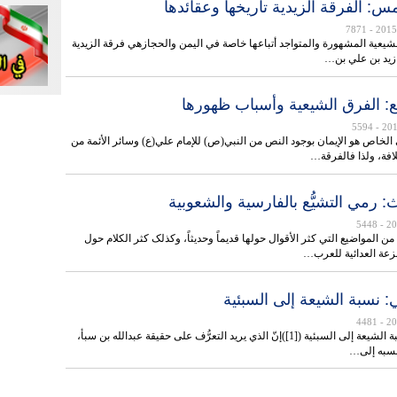
: الفرقة الزيدية تاريخها وعقائدها
- 7871
الشيعية المشهورة والمتواجد أتباعها خاصة في اليمن والحجازهي فرقة الزيدية
زيد بن علي بن…
ع: الفرق الشيعية وأسباب ظهورها
- 5594
نی الخاص هو الإيمان بوجود النص من النبي(ص) للإمام علي(ع) وسائر الأئمة من
لافة، ولذا فالفرقة…
: رمي التشيُّع بالفارسية والشعوبية
- 5448
 من المواضيع التي كثر الأقوال حولها قديماً وحديثاً، وکذلک کثر الکلام حول
زعة العدائية للعرب…
: نسبة الشيعة إلی السبئية
- 4481
الدرس الثاني: نسبة الشيعة إلی السبئية ([1])إنّ الذي يريد التعرُّف على حقيقة عبدالله بن سبأ،
نسبه إلی…