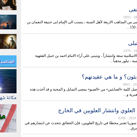
نفی
- 2693
من المذاهب الاربعة لأهل السنة ، ینسب الى الإمام ابی حنیفة النعمان بن
…
بلی
- 2479
اسلامیة سعة وانتشاراً ، ویتبنی على آراء الامام احمد بن حنبل الفقهیة
المناسب
یة ، تبلور مذهباً…
ئون؟ و ما هي عقيدتهم؟
- 3803
صل كلمة «الصابئين» من «الصبو» بمعنى التمايل و المحبة و قد أخذت هذه
لعبرية و…
مكانة شه
 العلوي وانتشار العلويين في الخارج
- 6390
وريا تعتبر محطةً في تاريخ العلويين، فإن الحقائق تتحدث عن انتشارهم في
لشرق…