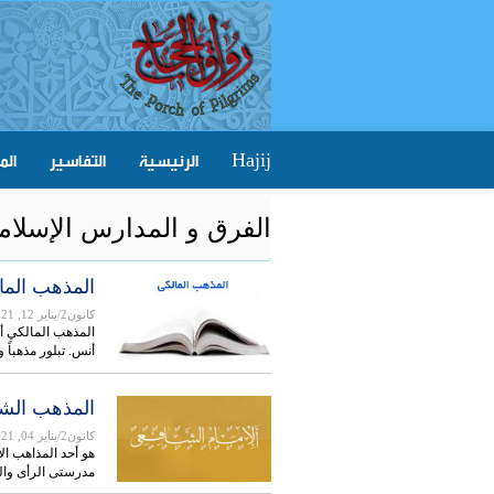
الرئيسية
التفاسير
الم
Hajij
الفرق و المدارس الإسلامية (
المذهب الما
كانون2/يناير 12, 2021
المذهب المالكي أحد
أنس. تبلور مذهباً 
المذهب الش
كانون2/يناير 04, 2021
هو أحد المذاهب ال
مدرستی الرأی وا