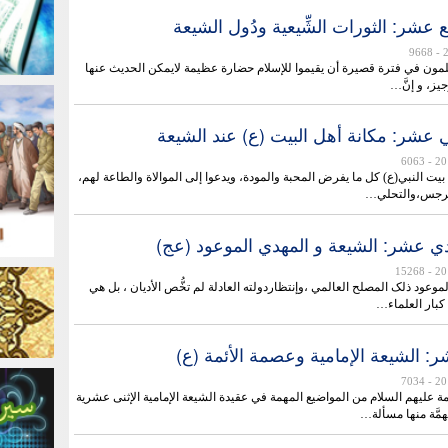
 عشر: الثورات الشِّيعية ودُول الشيعة
- 9668
مون في فترة قصيرة أن يقيموا للإسلام حضارة عظيمة لايمکن الحديث عنها
يز، و إنَّ…
ي عشر: مکانة أهل البيت (ع) عند الشيعة
- 6063
بيت النبي(ع) كل ما يفرض المحبة والمودة، ويدعوا إلى الموالاة والطاعة لهم،
لرجس،والتحلي…
ي عشر: الشيعة و المهدي الموعود (عج)
- 15268
لموعود ذلک المصلح العالمي ،وإنتظاردولته العادلة لم تخُّص الأديان ، بل هي
كبار العلماء…
: الشيعة الإمامية وعصمة الأئمة (ع)
- 7034
 عليهم السلام من المواضيع المهمة في عقيدة الشيعة الإمامية الإثنی عشرية
همَّة منها مسألة…