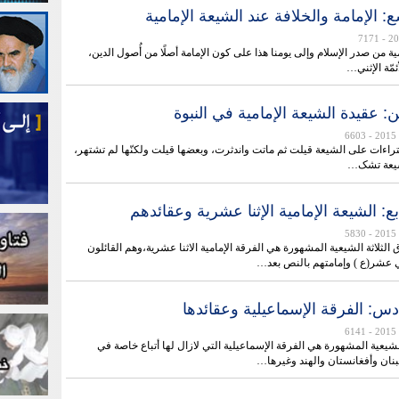
: الإمامة والخلافة عند الشيعة الإمامية
- 7171
مية من صدر الإسلام وإلی يومنا هذا على كون الإمامة أصلًا من أُصول الدين،
أئمّة الإثني…
: عقيدة الشيعة الإمامية في النبوة
- 6603
تراءات على الشيعة قيلت ثم ماتت واندثرت، وبعضها قيلت ولكنّها لم تشتهر،
لشيعة تشک…
: الشيعة الإمامية الإثنا عشرية وعقائدهم
- 5830
ق الثلاثة الشيعية المشهورة هي الفرقة الإمامية الاثنا عشرية،وهم القائلون
ني عشر(ع ) وإمامتهم بالنص بعد…
س: الفرقة الإسماعيلية وعقائدها
- 6141
لشيعية المشهورة هي الفرقة الإسماعيلية التي لازال لها أتباع خاصة في
نان وأفغانستان والهند وغيرها…