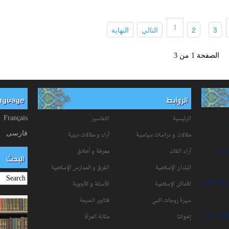
1
(current)
(current)
(current)
(current)
3
2
التالي
النهاية
الصفحة 1 من 3
الروابط
anguage
الرئيسية
التفاسیر
Français
فارسی
مقالات و دراسات سياسية
آراء و مقالات دينية
برى"
آراء القائد
معرفة و أخلاق
البحث
البلدان الإسلامية
الفرق و المدارس الإسلامية
إسلام في
الأماكن الإسلامية
الأسئلة و الأجوبة
سیرۀ زوجات النبي
فتاوی الحرمة
شعب أبي
إخواننا
مكانة‌ المرأة