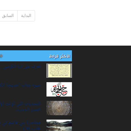
البداية
السابق
الأكثر قراءة
تعرف على آية الكرسي
سيرة‌ جناب "خديجة‌ الك
التحديات التي تواجه ال
العصر الحديث
محاصرة بني هاشم في 
طالب (20)