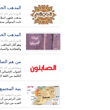
المذهب الح
كانون2/يناير 04, 2021
مذهب فقهی اسلامی 
ثابت المتوفَّى سنة 150
المذهب الحن
كانون2/يناير 04, 2021
وهو أقل المذاهب ال
والعقائدیة والسیاس
من هم الصاب
شباط/فبراير 28, 2020
الجواب الإجمالي أ
الكلمة من اللغة ا
بنية المجتمع
تشرين2/نوفمبر 24, 2019
على الرغم من أن س
العديد من دول ا