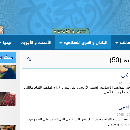
قالات
البلدان و الفرق الاسلامية
الأسئلة و الأجوبة
ميديا
احدث ال
50)
لكي
- 3181
 المذاهب الإسلامية السنية الأربعة، والتي يتبني الآراء الفقهية للإمام مالك بن
واضحاً ومستقلاً في…
افعی
- 2768
اربعة، اسسه الامام محمد بن ادریس الشافـعی الذی اعتمد على الجمع بین
لحدیث، ویعد من…