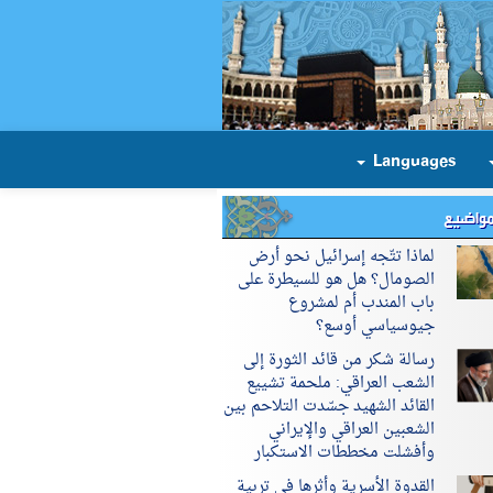
Languages
مواضيع
لماذا تتّجه إسرائيل نحو أرض
الصومال؟ هل هو للسيطرة على
باب المندب أم لمشروع
جيوسياسي أوسع؟
رسالة شكر من قائد الثورة إلى
الشعب العراقي: ملحمة تشييع
القائد الشهيد جسّدت التلاحم بين
الشعبين العراقي والإيراني
وأفشلت مخططات الاستكبار
القدوة الأسرية وأثرها في تربية